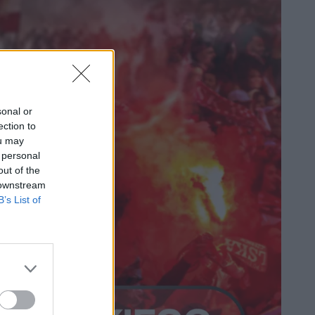
sonal or
ection to
ou may
 personal
out of the
 downstream
B’s List of