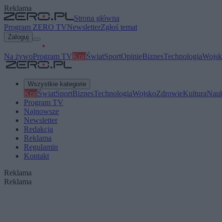
Reklama
Strona główna
Program ZERO TV
Newsletter
Zgłoś temat
Zaloguj
Na żywo
Program TV
Kraj
Świat
Sport
Opinie
Biznes
Technologia
Wojsk
Wszystkie kategorie
Kraj
Świat
Sport
Biznes
Technologia
Wojsko
Zdrowie
Kultura
Nau
Program TV
Najnowsze
Newsletter
Redakcja
Reklama
Regulamin
Kontakt
Reklama
Reklama