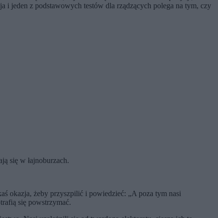
a i jeden z podstawowych testów dla rządzących polega na tym, czy
ją się w łajnoburzach.
akaś okazja, żeby przyszpilić i powiedzieć: „A poza tym nasi
otrafią się powstrzymać.