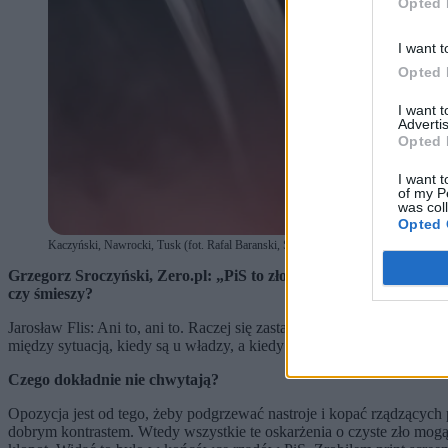
Opted 
I want t
Opted 
I want 
Advertis
Opted 
I want t
of my P
was col
Opted 
Kaczyński, Nawrocki, Tusk (fot. Rafal Baranski, SIPAUSA, MARCIN BANASZ
Grzegorz Sroczyński, Zero.pl: „PiS to zło w czystej postaci” - mó
czy śmieszy?
Jarosław Flis: Ani to, ani to. Raczej się zastanawiam, czy ten manic
między sytuacją, kiedy są u władzy, a kiedy w opozycji, nadają w jed
Czego dokładnie nie chwytają?
Opozycja jest od tego, żeby podgrzewać nastroje i kopać rządzących p
dobrym kontrastem. Wtedy wszystkie te oskarżenia o czyste zło mogą s