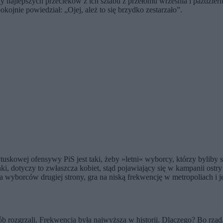
 najlepszych przecieków z ich sztabu z przełomu września i październ
okojnie powiedział: „Ojej, ależ to się brzydko zestarzało”.
uskowej ofensywy PiS jest taki, żeby »letni« wyborcy, którzy byliby 
anki, dotyczy to zwłaszcza kobiet, stąd pojawiający się w kampanii os
zacja wyborców drugiej strony, gra na niską frekwencję w metropoliach 
posób rozgrzali. Frekwencja była najwyższa w historii. Dlaczego? Bo r