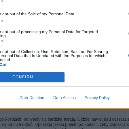
In
o opt-out of the Sale of my Personal Data.
In
to opt-out of processing my Personal Data for Targeted
ing.
In
o opt-out of Collection, Use, Retention, Sale, and/or Sharing
ersonal Data that Is Unrelated with the Purposes for which it
lected.
Out
KIEWICZ, Jacek Herok/Arena Akcji, NEWSPIX.PL, FOTONEWS, Newsweek Polska / News
CONFIRM
wi Donald Tusk. „Tusk to personifikacja zła w Polsce. To jest czys
heizm – dobro kontra zło – przeżyje autorów wypowiedzi. Cały kłopot, ż
Data Deletion
Data Access
Privacy Policy
nym trybie, jakby sytuacja rządzących i opozycji była identyczna.
o kostkach, bo wtedy się bardziej starają. Ujdzie, nawet jeśli odsądza
ię od nich odbić. Opozycja jeździ prętem po kratach, żeby rządzący od