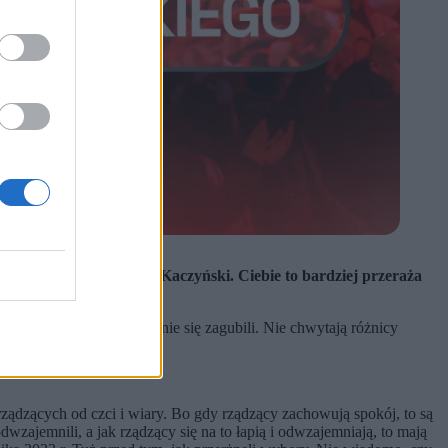
pix)
te zło” - mówił Jarosław Kaczyński. Ciebie to bardziej przeraża
e w zacietrzewieniu zupełnie się zagubili. Nie chwytają różnicy
 rządzących od czci i wiary. Bo gdy rządzący zachowują spokój, to są
wzajemnili, a jak rządzący się na to łapią i odwzajemniają, to mają