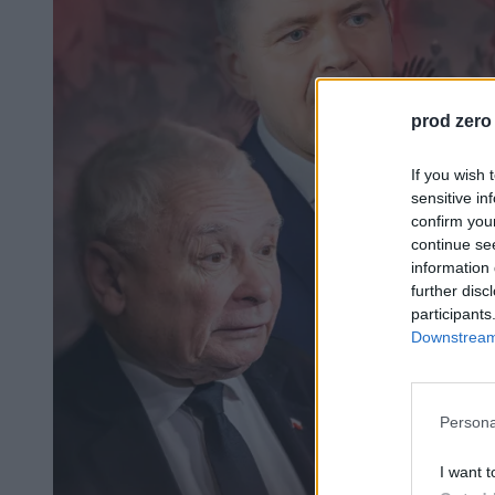
prod zero
If you wish 
sensitive in
confirm you
continue se
information 
further disc
participants
Downstream 
Persona
I want t