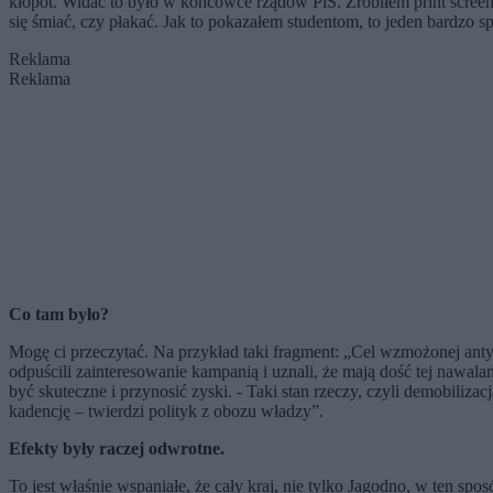
kłopot. Widać to było w końcówce rządów PiS. Zrobiłem print screeny
się śmiać, czy płakać. Jak to pokazałem studentom, to jeden bardzo sp
Reklama
Reklama
Co tam było?
Mogę ci przeczytać. Na przykład taki fragment: „Cel wzmożonej antyt
odpuścili zainteresowanie kampanią i uznali, że mają dość tej nawal
być skuteczne i przynosić zyski. - Taki stan rzeczy, czyli demobili
kadencję – twierdzi polityk z obozu władzy”.
Efekty były raczej odwrotne.
To jest właśnie wspaniałe, że cały kraj, nie tylko Jagodno, w ten s