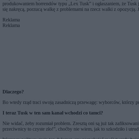
produkowaniem horrendów typu „Lex Tusk” i ogłaszaniem, że Tusk je
się nakręcą, porzucą walkę z problemami na rzecz walki z opozycją. J
Reklama
Reklama
Dlaczego?
Bo wtedy rząd traci swoją zasadniczą przewagę: wyborców, którzy pra
I teraz Tusk w ten sam kanał wchodzi co tamci?
Nie widać, żeby rozumiał problem. Zresztą oni są już tak zafiksowani n
przeciwnicy to czyste zło!”, choćby nie wiem, jak to szkodziło i utru