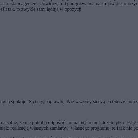
st ruskim agentem. Powtórzę: od podgrzewania nastrojów jest opozycj
eśli tak, to zwykle sami lądują w opozycji.
gną spokoju. Są tacy, naprawdę. Nie wszyscy siedzą na tłiterze i nurza
a sobie, że nie potrafią odpuścić ani na pięć minut. Jeżeli tylko jest j
dniało realizację własnych zamiarów, własnego programu, to i tak nie p