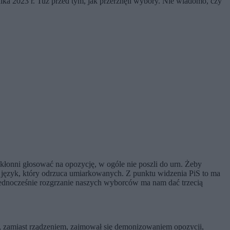
ika 2023 r. Tuż przed tym, jak przerżnęli wybory. Nie wiadomo, czy
skłonni głosować na opozycję, w ogóle nie poszli do urn. Żeby
try język, który odrzuca umiarkowanych. Z punktu widzenia PiS to ma
i jednocześnie rozgrzanie naszych wyborców ma nam dać trzecią
ząd, zamiast rządzeniem, zajmował się demonizowaniem opozycji,