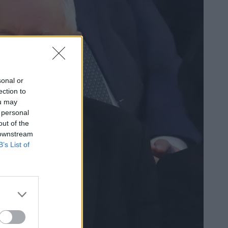
sonal or
ection to
ou may
 personal
out of the
 downstream
B’s List of