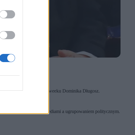
ny.
ziennikarzy – pisze w Newsweeku Dominika Długosz.
oza zwykłe relacje między mediami a ugrupowaniem politycznym.