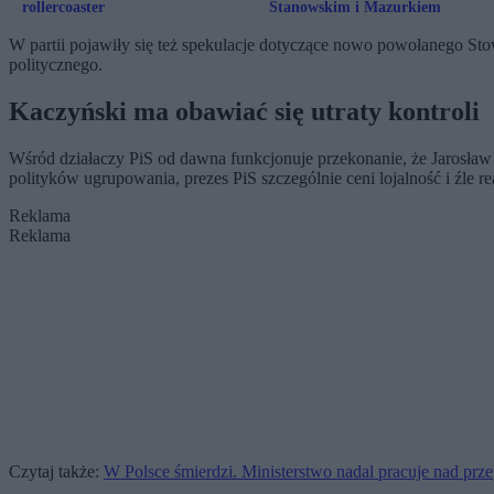
rollercoaster
Stanowskim i Mazurkiem
W partii pojawiły się też spekulacje dotyczące nowo powołanego Stow
politycznego.
Kaczyński ma obawiać się utraty kontroli
Wśród działaczy PiS od dawna funkcjonuje przekonanie, że Jarosław 
polityków ugrupowania, prezes PiS szczególnie ceni lojalność i źle r
Reklama
Reklama
Czytaj także:
W Polsce śmierdzi. Ministerstwo nadal pracuje nad prz