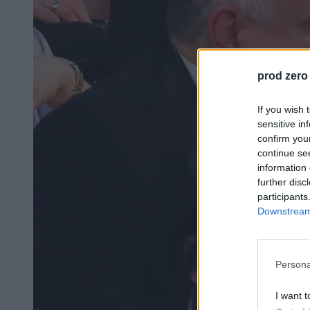
prod zero
If you wish 
sensitive in
confirm you
continue se
information 
further disc
participants
Downstream 
Persona
I want t