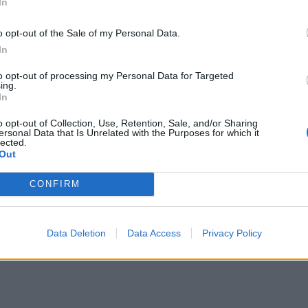
In
o opt-out of the Sale of my Personal Data.
In
to opt-out of processing my Personal Data for Targeted
ing.
In
o opt-out of Collection, Use, Retention, Sale, and/or Sharing
ersonal Data that Is Unrelated with the Purposes for which it
nak / PAP)
lected.
Out
o TV Republiki może w przyszłości stworzyć własny projekt politycz
e zaplecze medialne i organizacyjne.
stach wyborczych dla ludzi związanych z Republiką.
CONFIRM
teny poświęcała sprawom dotyczącym własnego środowiska i swoich d
Data Deletion
Data Access
Privacy Policy
łychać głosy, że znaczenie stacji oraz jej szefa zaczyna wykraczać p