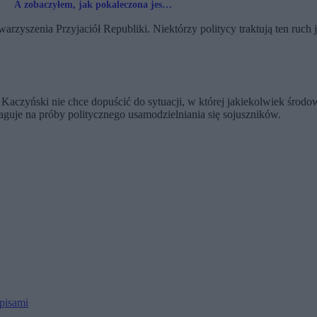
A zobaczyłem, jak pokaleczona jest
motoryzacja w Polsce
arzyszenia Przyjaciół Republiki. Niektórzy politycy traktują ten ruch
Kaczyński nie chce dopuścić do sytuacji, w której jakiekolwiek środo
eaguje na próby politycznego usamodzielniania się sojuszników.
episami