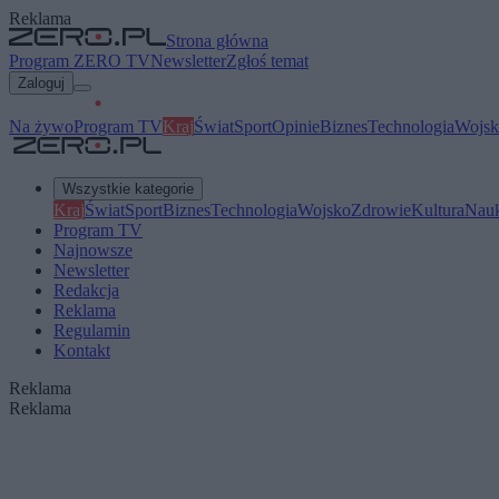
Reklama
Strona główna
Program ZERO TV
Newsletter
Zgłoś temat
Zaloguj
Na żywo
Program TV
Kraj
Świat
Sport
Opinie
Biznes
Technologia
Wojsk
Wszystkie kategorie
Kraj
Świat
Sport
Biznes
Technologia
Wojsko
Zdrowie
Kultura
Nau
Program TV
Najnowsze
Newsletter
Redakcja
Reklama
Regulamin
Kontakt
Reklama
Reklama