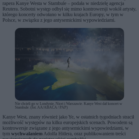
rapera Kanye Westa w Stambule – podała w niedzielę agencja
Reutera. Sobotni występ odbył się mimo kontrowersji wokół artysty,
którego koncerty odwołano w kilku krajach Europy, w tym w
Polsce, w związku z jego antysemickimi wypowiedziami.
Nie chcieli go w Londynie, Nicei i Warszawie. Kanye West dał koncert w
Stambule. (fot. AA/ABACA / PAP)
Kanye West, znany również jako Ye, w ostatnich tygodniach stracił
możliwość występów na kilku europejskich scenach. Powodem są
kontrowersje związane z jego antysemickimi wypowiedziami, w
tym
wychwalaniem
Adolfa Hitlera, oraz publikowaniem treści