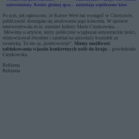
uniewinniony. Koniec głośnej sprawy
zmieniają współczesne kino
lidera Ich Troje
Po tym, jak ogłoszono, że Kanye West ma wystąpić w Chorzowie,
publiczność domagała się anulowania jego koncertu. W sprawie
interweniowała m.in. minister kultury Marta Cienkowska. –
Mówimy o artyście, który publicznie wygłaszał antysemickie treści,
relatywizował zbrodnie i zarabiał na sprzedaży koszulek ze
swastyką. To nie są „kontrowersje”.
Mamy możliwość
zablokowania wjazdu konkretnych osób do kraju
– powiedziała
Cienkowska.
Reklama
Reklama