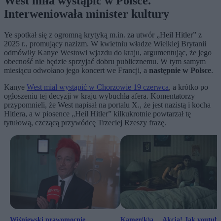
West miła wystąpić w Polsce.
Interweniowała minister kultury
Ye spotkał się z ogromną krytyką m.in. za utwór „Heil Hitler” z
2025 r., promujący nazizm. W kwietniu władze Wielkiej Brytanii
odmówiły Kanye Westowi wjazdu do kraju, argumentując, że jego
obecność nie będzie sprzyjać dobru publicznemu. W tym samym
miesiącu odwołano jego koncert we Francji, a
następnie w Polsce
.
Kanye
West miał wystąpić w Chorzowie 19 czerwca
, a krótko po
ogłoszeniu tej decyzji w kraju wybuchła afera. Komentatorzy
przypomnieli, że West napisał na portalu X., że jest nazistą i kocha
Hitlera, a w piosence „Heil Hitler” kilkukrotnie powtarzał tę
tytułową, czczącą przywódcę Trzeciej Rzeszy frazę.
Wiśniewski prawomocnie
Kamer(k)a… Akcja! Jak youtube