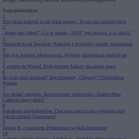
Najpopularniejsze
1
Zbyt dużo książek to nie wina pisarzy. To nie oni zepsuli rynek
2
„Jesteś mój chłop!”. Co w serialu „1670” jest prawdą, a co fikcją?
3
Morawiecki na Jagodnie: Nadzieje z wyborów zostały pogrzebane
4
Nie żyje Andrzej Morozowski. Wybitny dziennikarz miał 69 lat
5
Z resortu na Wawel. Była minister kultury ma nową pracę
6
Ile waży koń trojański? Recenzujemy „Odyseję” Christophera
Nolana
7
Nie deptać pająków. Recenzujemy widowisko „Spider-Man:
Całkiem nowy dzień”
8
Pokolenie antybohaterów. Dlaczego mężczyźni wybierają dziś
Jokera zamiast Supermana?
9
Dorota R. z zarzutem. Prokuratura wydała komunikat
10
Artystka oskarża prezesa ZAiKS-u. „Zostałam zdewastowana”