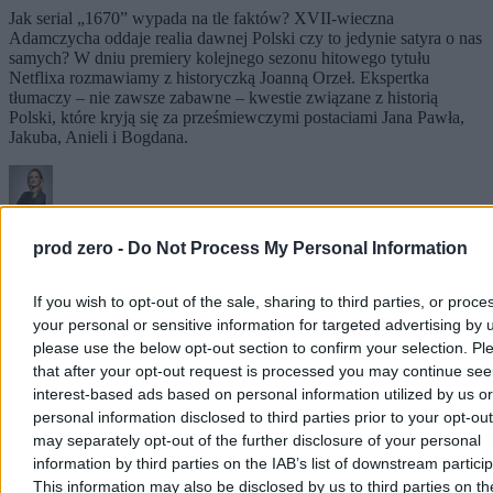
Jak serial „1670” wypada na tle faktów? XVII-wieczna
Adamczycha oddaje realia dawnej Polski czy to jedynie satyra o nas
samych? W dniu premiery kolejnego sezonu hitowego tytułu
Netflixa rozmawiamy z historyczką Joanną Orzeł. Ekspertka
tłumaczy – nie zawsze zabawne – kwestie związane z historią
Polski, które kryją się za prześmiewczymi postaciami Jana Pawła,
Jakuba, Anieli i Bogdana.
Agnieszka Waś-Turecka
05.08.2026
prod zero -
Do Not Process My Personal Information
9 min
Reklama
If you wish to opt-out of the sale, sharing to third parties, or proce
Reklama
your personal or sensitive information for targeted advertising by 
please use the below opt-out section to confirm your selection. Pl
that after your opt-out request is processed you may continue see
interest-based ads based on personal information utilized by us or
personal information disclosed to third parties prior to your opt-ou
may separately opt-out of the further disclosure of your personal
information by third parties on the IAB’s list of downstream partici
This information may also be disclosed by us to third parties on t