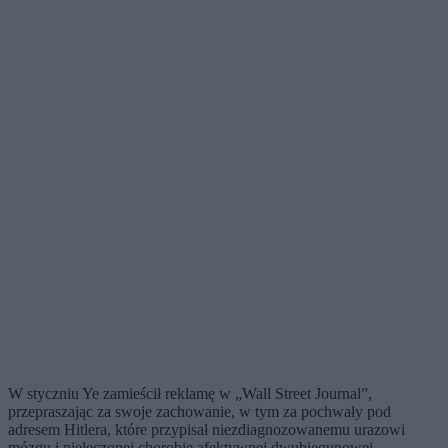
W styczniu Ye zamieścił reklamę w „Wall Street Journal”,
przepraszając za swoje zachowanie, w tym za pochwały pod
adresem Hitlera, które przypisał niezdiagnozowanemu urazowi
mózgu i nieleczonej chorobie afektywnej dwubiegunowej