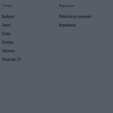
Tematy
Regulamin
Kultura
Polityka prywatności
Sport
Regulamin
Świat
Wojsko
Zdrowie
Program TV
© 2026 Kanał Zero Spółka Akcyjna