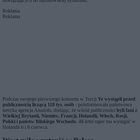
nawiązujących do nazistowskiej symboliki.
Reklama
Reklama
Podczas swojego pierwszego koncertu w Turcji
Ye wystąpił przed
publicznością liczącą 118 tys. osób
- poinformowała państwowa
turecka agencja Anadolu, dodając, że wśród publiczności
byli fani z
Wielkiej Brytanii, Niemiec, Francji, Holandii, Włoch, Rosji,
Polski i państw Bliskiego Wschodu
. 48-letni raper ma wystąpić w
Holandii 6 i 8 czerwca.