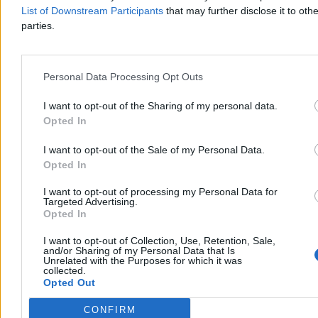
List of Downstream Participants
that may further disclose it to othe
parties.
Kultura
Personal Data Processing Opt Outs
I want to opt-out of the Sharing of my personal data.
Opted In
I want to opt-out of the Sale of my Personal Data.
Opted In
I want to opt-out of processing my Personal Data for
Targeted Advertising.
Opted In
I want to opt-out of Collection, Use, Retention, Sale,
and/or Sharing of my Personal Data that Is
Unrelated with the Purposes for which it was
collected.
Opted Out
Nie żyje Andrzej Morozowski. Wybitny
dziennikarz miał 69 lat
CONFIRM