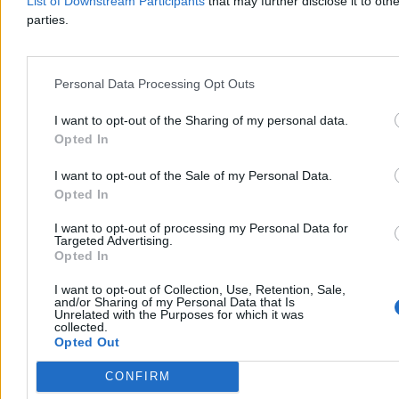
List of Downstream Participants
that may further disclose it to othe
Test Samsung Galaxy Z Fold8 Ultra. Nadal jest
parties.
nudny, ale nigdy nie był tak dobry
Z perspektywy osoby, która używała każdej wcześniejszej generacji
smartfonu, Samsung Galaxy Z Fold8 Ultra to bardzo nudna
Personal Data Processing Opt Outs
nowość, a zmiany najmocniej odczują osoby, która nie widziały
poprzednika. W kategorii flagowych smartfonów Galaxy Z Fold8
I want to opt-out of the Sharing of my personal data.
Ultra wypada słabo, ale jako składany smartfon, trudno o coś
Opted In
bardziej dopracowanego.
I want to opt-out of the Sale of my Personal Data.
Opted In
Arkadiusz Dziermański
Wczoraj 15:29
I want to opt-out of processing my Personal Data for
Targeted Advertising.
15 min
Opted In
Reklama
Reklama
I want to opt-out of Collection, Use, Retention, Sale,
and/or Sharing of my Personal Data that Is
Unrelated with the Purposes for which it was
collected.
Opted Out
CONFIRM