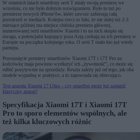
W ostatnich latach smartfony serii T miały swoją premierę we
wrześniu, co nie było dobrym rozwiązaniem. Było to tuż po
premierze nowych iPhone'ów, które zawsze zabierają całą
przestrzeń w mediach. Kolejna rzecz to fakt, że nie dalej niż 2-3
miesiące później ma miejsce chińska premiera głównej,
numerowanej serii smartfonów Xiaomi i to na nich skupia się
uwaga, a potencjalni kupujący poza Azją czekają na ich premierę w
Europie na początku kolejnego roku. O serii T mało kto już wtedy
pamięta.
Przesunięcie premiery smartfonów Xiaomi 17T i 17T Pro na
końcówkę maja powinno wydłużyć ich „żywotność”, co może się
odbić pozytywnie na sprzedaży. Reszta zależy już od tego, jak oba
modele wypadną w praktyce, a to zapowiada się obiecująco.
Test aparatu Xiaomi 17 Ultra – czy smartfon może już zastąpić
klasyczny aparat?
Specyfikacja Xiaomi 17T i Xiaomi 17T
Pro to sporo elementów wspólnych, ale
też kilka kluczowych różnic