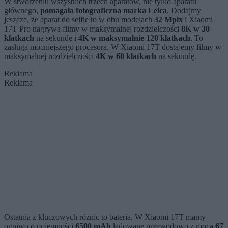
W stworzeniu wszystkich trzech aparatów, nie tylko aparatu
głównego,
pomagała fotograficzna marka Leica
. Dodajmy
jeszcze, że aparat do selfie to w obu modelach
32 Mpix
i Xiaomi
17T Pro nagrywa filmy w maksymalnej rozdzielczości
8K w 30
klatkach
na sekundę i
4K w maksymalnie 120 klatkach
. To
zasługa mocniejszego procesora. W Xiaomi 17T dostajemy filmy w
maksymalnej rozdzielczości
4K w 60 klatkach
na sekundę.
Reklama
Reklama
Ostatnia z kluczowych różnic to bateria. W Xiaomi 17T mamy
ogniwo o pojemności
6500 mAh
ładowane przewodowo z mocą
67