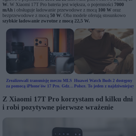
W
. W Xiaomi 17T Pro bateria jest większa, o pojemności
7000
mAh
i obsługuje ładowanie przewodowe z mocą
100 W
oraz
bezprzewodowe z mocą
50 W
. Oba modele oferują stosunkowo
szybkie ładowanie zwrotne z mocą 22,5 W.
Zrealizowali transmisję meczu MLS
Huawei Watch Buds 2 dostępny 
za pomocą iPhone'ów 17 Pro. Gdzie
Polsce. To jeden z najdziwniejszy
jest haczyk?
zegarków na ryku
Z Xiaomi 17T Pro korzystam od kilku dni
i robi pozytywne pierwsze wrażenie