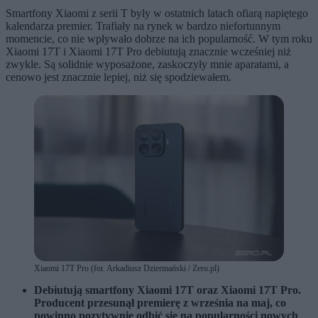
Smartfony Xiaomi z serii T były w ostatnich latach ofiarą napiętego
kalendarza premier. Trafiały na rynek w bardzo niefortunnym
momencie, co nie wpływało dobrze na ich popularność. W tym roku
Xiaomi 17T i Xiaomi 17T Pro debiutują znacznie wcześniej niż
zwykle. Są solidnie wyposażone, zaskoczyły mnie aparatami, a
cenowo jest znacznie lepiej, niż się spodziewałem.
Xiaomi 17T Pro (fot. Arkadiusz Dziermański / Zero.pl)
Debiutują smartfony Xiaomi 17T oraz Xiaomi 17T Pro.
Producent przesunął premierę z września na maj, co
powinno pozytywnie odbić się na popularności nowych