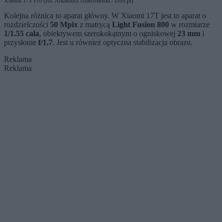
Xiaomi 17T Pro (fot. Arkadiusz Dziermański / Zero.pl)
Kolejna różnica to aparat główny. W Xiaomi 17T jest to aparat o
rozdzielczości
50 Mpix
z matrycą
Light Fusion 800
w rozmiarze
1/1.55 cala
, obiektywem szerokokątnym o ogniskowej
23 mm
i
przysłonie
f/1.7
. Jest u również optyczna stabilizacja obrazu.
Reklama
Reklama