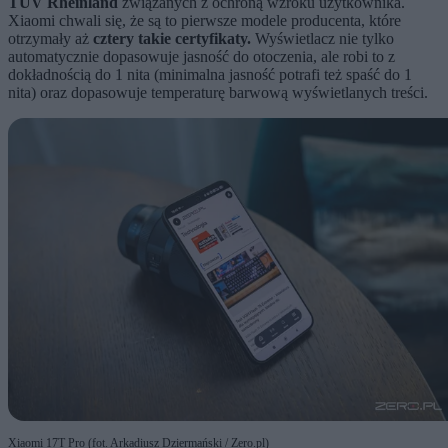
TÜV Rheinland
związanych z ochroną wzroku użytkownika.
Xiaomi chwali się, że są to pierwsze modele producenta, które
otrzymały aż
cztery takie certyfikaty.
Wyświetlacz nie tylko
automatycznie dopasowuje jasność do otoczenia, ale robi to z
dokładnością do 1 nita (minimalna jasność potrafi też spaść do 1
nita) oraz dopasowuje temperaturę barwową wyświetlanych treści.
Xiaomi 17T Pro (fot. Arkadiusz Dziermański / Zero.pl)