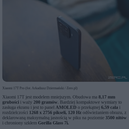
Xiaomi 17T Pro (fot. Arkadiusz Dziermański / Zero.pl)
Xiaomi 17T jest modelem mniejszym. Obudowa ma
8,17 mm
grubości
i waży
200 gramów
. Bardziej kompaktowe wymiary to
zasługa ekranu i jest to panel
AMOLED
o przekątnej
6,59 cala
i
rozdzielczości
1268 x 2756 pikseli, 120 Hz
odświeżaniem obrazu, z
deklarowaną maksymalną jasnością w piku na poziomie
3500 nitów
i chroniony szkłem
Gorilla Glass 7i.