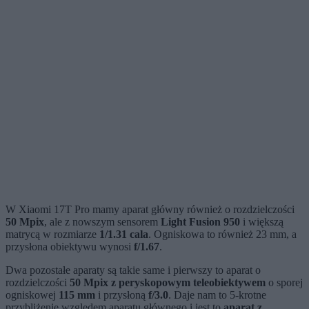
W Xiaomi 17T Pro mamy aparat główny również o rozdzielczości
50 Mpix
, ale z nowszym sensorem
Light Fusion 950
i większą
matrycą w rozmiarze
1/1.31 cala
. Ogniskowa to również 23 mm, a
przysłona obiektywu wynosi
f/1.67
.
Dwa pozostałe aparaty są takie same i pierwszy to aparat o
rozdzielczości
50 Mpix z peryskopowym teleobiektywem
o sporej
ogniskowej
115 mm
i przysłoną
f/3.0
. Daje nam to 5-krotne
przybliżenie względem aparatu głównego i jest to
aparat z