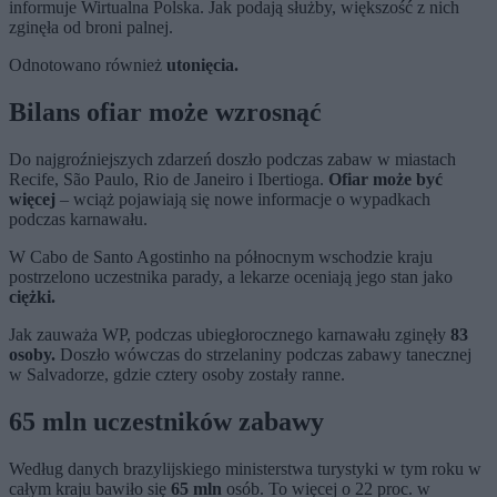
informuje Wirtualna Polska. Jak podają służby, większość z nich
zginęła od broni palnej.
Odnotowano również
utonięcia.
Bilans ofiar może wzrosnąć
Do najgroźniejszych zdarzeń doszło podczas zabaw w miastach
Recife, São Paulo, Rio de Janeiro i Ibertioga.
Ofiar może być
więcej
– wciąż pojawiają się nowe informacje o wypadkach
podczas karnawału.
W Cabo de Santo Agostinho na północnym wschodzie kraju
postrzelono uczestnika parady, a lekarze oceniają jego stan jako
ciężki.
Jak zauważa WP, podczas ubiegłorocznego karnawału zginęły
83
osoby.
Doszło wówczas do strzelaniny podczas zabawy tanecznej
w Salvadorze, gdzie cztery osoby zostały ranne.
65 mln uczestników zabawy
Według danych brazylijskiego ministerstwa turystyki w tym roku w
całym kraju bawiło się
65 mln
osób. To więcej o 22 proc. w