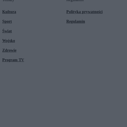
Kultura
Polityka prywatności
Sport
Regulamin
Świat
Wojsko
Zdrowie
Program TV
© 2026 Kanał Zero Spółka Akcyjna