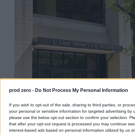
prod zero -
Do Not Process My Personal Information
Szef FBI zaskakuje ryzykownym ruchem. Patel
odwiedzi Pekin i Moskwę
If you wish to opt-out of the sale, sharing to third parties, or proce
Amerykańskie Federalne Biuro Śledcze nawiązało nowe formy
your personal or sensitive information for targeted advertising by 
współpracy ze służbami Chin i Rosji, co wywołało falę niepokoju w
please use the below opt-out section to confirm your selection. Pl
amerykańskim środowisku kontrwywiadowczym. Dyrektor FBI
that after your opt-out request is processed you may continue see
Kash Patel przekonuje, że ruch ten ma na celu walkę z
interest-based ads based on personal information utilized by us or
przestępczością transnarodową, jednak eksperci ostrzegają przed