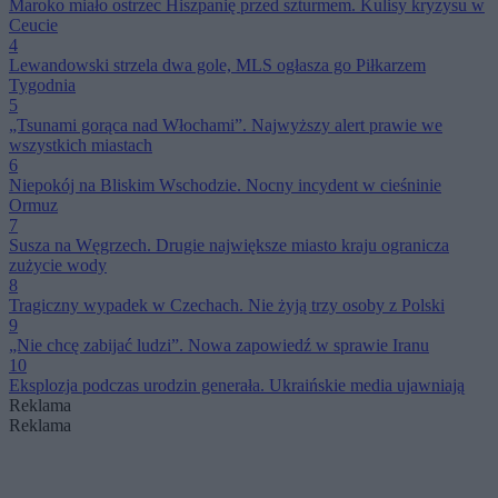
Maroko miało ostrzec Hiszpanię przed szturmem. Kulisy kryzysu w
Ceucie
4
Lewandowski strzela dwa gole, MLS ogłasza go Piłkarzem
Tygodnia
5
„Tsunami gorąca nad Włochami”. Najwyższy alert prawie we
wszystkich miastach
6
Niepokój na Bliskim Wschodzie. Nocny incydent w cieśninie
Ormuz
7
Susza na Węgrzech. Drugie największe miasto kraju ogranicza
zużycie wody
8
Tragiczny wypadek w Czechach. Nie żyją trzy osoby z Polski
9
„Nie chcę zabijać ludzi”. Nowa zapowiedź w sprawie Iranu
10
Eksplozja podczas urodzin generała. Ukraińskie media ujawniają
Reklama
Reklama