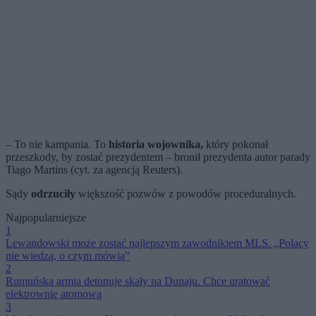
– To nie kampania. To
historia wojownika,
który pokonał
przeszkody, by zostać prezydentem – bronił prezydenta autor parady
Tiago Martins (cyt. za agencją Reuters).
Sądy
odrzuciły
większość pozwów z powodów proceduralnych.
Najpopularniejsze
1
Lewandowski może zostać najlepszym zawodnikiem MLS. „Polacy
nie wiedzą, o czym mówią”
2
Rumuńska armia detonuje skały na Dunaju. Chce uratować
elektrownię atomową
3