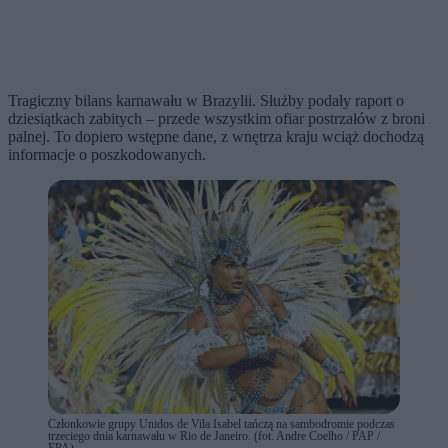
Tragiczny bilans karnawału w Brazylii. Służby podały raport o
dziesiątkach zabitych – przede wszystkim ofiar postrzałów z broni
palnej. To dopiero wstępne dane, z wnętrza kraju wciąż dochodzą
informacje o poszkodowanych.
Członkowie grupy Unidos de Vila Isabel tańczą na sambodromie podczas
trzeciego dnia karnawału w Rio de Janeiro. (fot. Andre Coelho / PAP /