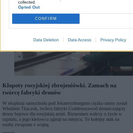
collected.
Opted Out
CONFIRM
Data Deletion
Data Access
Privacy Policy
Kłopoty rosyjskiej zbrojeniówki. Zamach na
twórcę fabryki dronów
W eksplozji samochodu pod Jekaterynburgiem ciężko ranny został
Władimir Tkaczuk, twórca fabryki Urałdronzawod dostarczającej
drony bojowe dla rosyjskiej armii. Biznesmen walczy o życie w
szpitalu, a jego kierowca zginął na miejscu. To kolejny atak na
osoby związane z wojną.