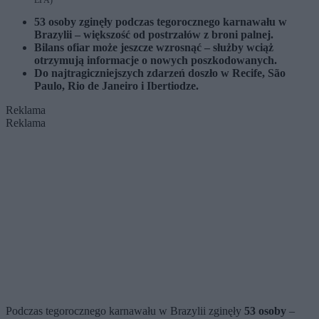
EPA)
53 osoby zginęły podczas tegorocznego karnawału w
Brazylii – większość od postrzałów z broni palnej.
Bilans ofiar może jeszcze wzrosnąć – służby wciąż
otrzymują informacje o nowych poszkodowanych.
Do najtragiczniejszych zdarzeń doszło w Recife, São
Paulo, Rio de Janeiro i Ibertiodze.
Reklama
Reklama
Podczas tegorocznego karnawału w Brazylii zginęły
53 osoby
–