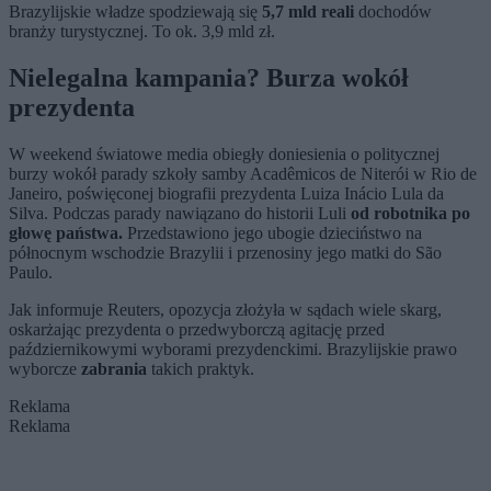
Brazylijskie władze spodziewają się
5,7 mld reali
dochodów
branży turystycznej. To ok. 3,9 mld zł.
Nielegalna kampania? Burza wokół
prezydenta
W weekend światowe media obiegły doniesienia o politycznej
burzy wokół parady szkoły samby Acadêmicos de Niterói w Rio de
Janeiro, poświęconej biografii prezydenta Luiza Inácio Lula da
Silva. Podczas parady nawiązano do historii Luli
od robotnika po
głowę państwa.
Przedstawiono jego ubogie dzieciństwo na
północnym wschodzie Brazylii i przenosiny jego matki do São
Paulo.
Jak informuje Reuters, opozycja złożyła w sądach wiele skarg,
oskarżając prezydenta o przedwyborczą agitację przed
październikowymi wyborami prezydenckimi. Brazylijskie prawo
wyborcze
zabrania
takich praktyk.
Reklama
Reklama