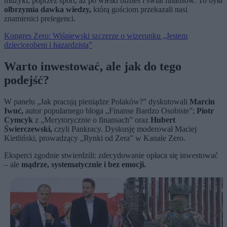
muzyki, poprzez sport, aż po wielki biznes i świat finansów. To była
olbrzymia dawka wiedzy,
którą gościom przekazali nasi
znamienici prelegenci.
Kongres Zero: Wiśniewski szczerze o wizerunku „Jestem
dzieciorobem i hazardzistą”
Warto inwestować, ale jak do tego
podejść?
W panelu „Jak pracują pieniądze Polaków?” dyskutowali
Marcin
Iwuć,
autor popularnego bloga „Finanse Bardzo Osobiste”;
Piotr
Cymcyk
z „Merytorycznie o finansach” oraz
Hubert
Świerczewski,
czyli Pankracy. Dyskusję moderował Maciej
Kietliński, prowadzący „Rynki od Zera” w Kanale Zero.
Eksperci zgodnie stwierdzili: zdecydowanie opłaca się inwestować
– ale
mądrze, systematycznie i bez emocji.