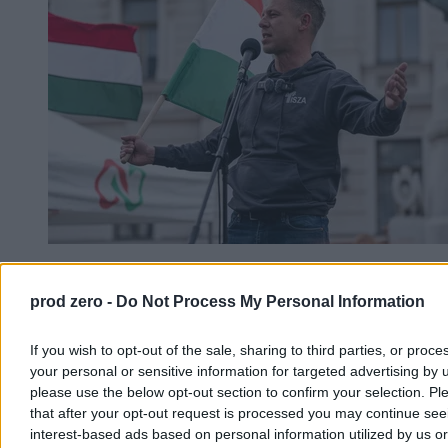
Péter Magyar wyciąga wnioski po niedoszłym
blackoucie. Przy okazji dostało się Orbánowi
prod zero -
Do Not Process My Personal Information
Węgry wyciągną wnioski z niedawnego energetycznego kryzysu –
If you wish to opt-out of the sale, sharing to third parties, or proce
zapowiedział premier Péter Magyar. W specjalnym nagraniu na
your personal or sensitive information for targeted advertising by 
Facebooku podziękował rodakom za odpowiedzialną postawę w
obliczu realnej groźby blackoutu nad Dunajem w ostatnich dniach.
please use the below opt-out section to confirm your selection. Pl
Szef węgierskiego rządu zapowiedział też „rewolucję energetyczną”
that after your opt-out request is processed you may continue see
i rozwój nowych źródeł. Przy okazji mocno skrytykował swojego
interest-based ads based on personal information utilized by us or
poprzednika Viktora Orbána.