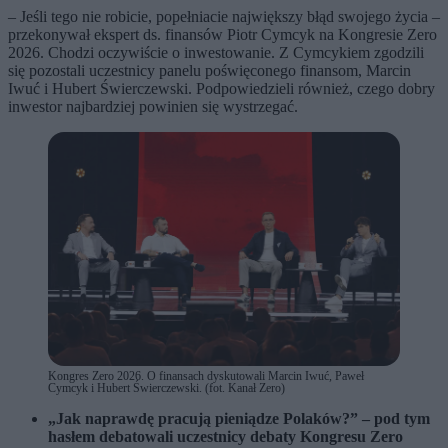
– Jeśli tego nie robicie, popełniacie największy błąd swojego życia –
przekonywał ekspert ds. finansów Piotr Cymcyk na Kongresie Zero
2026. Chodzi oczywiście o inwestowanie. Z Cymcykiem zgodzili
się pozostali uczestnicy panelu poświęconego finansom, Marcin
Iwuć i Hubert Świerczewski. Podpowiedzieli również, czego dobry
inwestor najbardziej powinien się wystrzegać.
Kongres Zero 2026. O finansach dyskutowali Marcin Iwuć, Paweł
Cymcyk i Hubert Świerczewski. (fot. Kanał Zero)
„Jak naprawdę pracują pieniądze Polaków?” – pod tym
hasłem debatowali uczestnicy debaty Kongresu Zero