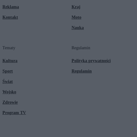
Reklama
Kraj
Kontakt
Moto
Nauka
Tematy
Regulamin
Kultura
Polityka prywatności
Sport
Regulamin
Świat
Wojsko
Zdrowie
Program TV
© 2026 Kanał Zero Spółka Akcyjna