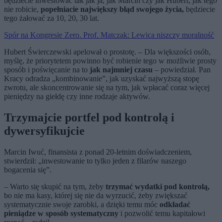
będziecie inwestować tak jak ja, jak Marcin czy jak Hubert, jak tego
nie robicie,
popełniacie największy błąd swojego życia,
będziecie
tego żałować za 10, 20, 30 lat.
Spór na Kongresie Zero. Prof. Matczak: Lewica niszczy moralność
Hubert Świerczewski apelował o prostotę. – Dla większości osób,
myślę, że priorytetem powinno być robienie tego w możliwie prosty
sposób i poświęcanie na to
jak najmniej czasu
– powiedział. Pan
Kracy odradza „kombinowanie”, jak uzyskać najwyższą stopę
zwrotu, ale skoncentrowanie się na tym, jak wpłacać coraz więcej
pieniędzy na giełdę czy inne rodzaje aktywów.
Trzymajcie portfel pod kontrolą i
dywersyfikujcie
Marcin Iwuć, finansista z ponad 20-letnim doświadczeniem,
stwierdził: „inwestowanie to tylko jeden z filarów naszego
bogacenia się”.
– Warto się skupić na tym, żeby
trzymać wydatki pod kontrolą,
bo nie ma kasy, której się nie da wyrzucić, żeby zwiększać
systematycznie swoje zarobki, a dzięki temu móc
odkładać
pieniądze w sposób systematyczny
i pozwolić temu kapitałowi