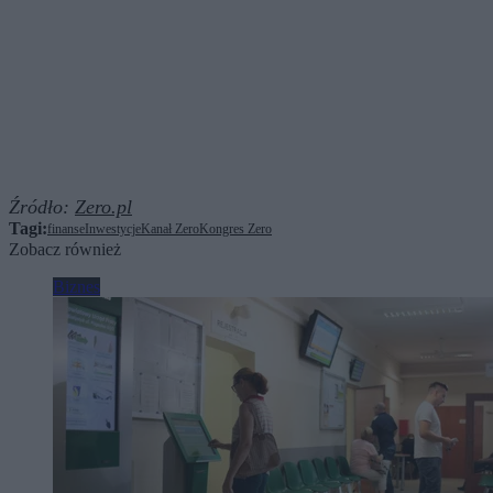
Źródło:
Zero.pl
Tagi:
finanse
Inwestycje
Kanał Zero
Kongres Zero
Zobacz również
Biznes