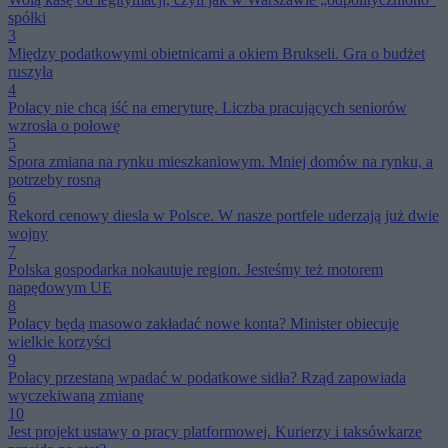
spółki
3
Między podatkowymi obietnicami a okiem Brukseli. Gra o budżet
ruszyła
4
Polacy nie chcą iść na emeryturę. Liczba pracujących seniorów
wzrosła o połowę
5
Spora zmiana na rynku mieszkaniowym. Mniej domów na rynku, a
potrzeby rosną
6
Rekord cenowy diesla w Polsce. W nasze portfele uderzają już dwie
wojny
7
Polska gospodarka nokautuje region. Jesteśmy też motorem
napędowym UE
8
Polacy będą masowo zakładać nowe konta? Minister obiecuje
wielkie korzyści
9
Polacy przestaną wpadać w podatkowe sidła? Rząd zapowiada
wyczekiwaną zmianę
10
Jest projekt ustawy o pracy platformowej. Kurierzy i taksówkarze