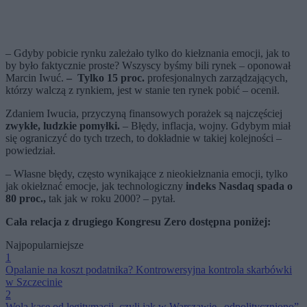
– Gdyby pobicie rynku zależało tylko do kiełznania emocji, jak to
by było faktycznie proste? Wszyscy byśmy bili rynek – oponował
Marcin Iwuć.
– Tylko 15 proc.
profesjonalnych zarządzających,
którzy walczą z rynkiem, jest w stanie ten rynek pobić – ocenił.
Zdaniem Iwucia, przyczyną finansowych porażek są najczęściej
zwykłe, ludzkie pomyłki.
– Błędy, inflacja, wojny. Gdybym miał
się ograniczyć do tych trzech, to dokładnie w takiej kolejności –
powiedział.
– Własne błędy, często wynikające z nieokiełznania emocji, tylko
jak okiełznać emocje, jak technologiczny
indeks Nasdaq spada o
80 proc.,
tak jak w roku 2000? – pytał.
Cała relacja z drugiego Kongresu Zero dostępna poniżej:
Najpopularniejsze
1
Opalanie na koszt podatnika? Kontrowersyjna kontrola skarbówki
w Szczecinie
2
Wolą kasę od legitymacji, czyli jak w Warszawie „odpolityczniono”