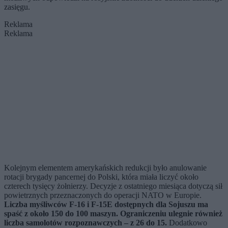
zasięgu.
Reklama
Reklama
Kolejnym elementem amerykańskich redukcji było anulowanie
rotacji brygady pancernej do Polski, która miała liczyć około
czterech tysięcy żołnierzy. Decyzje z ostatniego miesiąca dotyczą sił
powietrznych przeznaczonych do operacji NATO w Europie.
Liczba myśliwców F-16 i F-15E dostępnych dla Sojuszu ma
spaść z około 150 do 100 maszyn. Ograniczeniu ulegnie również
liczba samolotów rozpoznawczych – z 26 do 15.
Dodatkowo