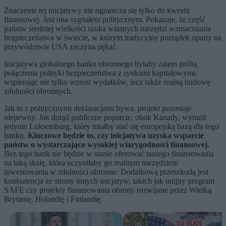
Znaczenie tej inicjatywy nie ogranicza się tylko do kwestii
finansowej. Jest ona sygnałem politycznym. Pokazuje, że część
państw średniej wielkości szuka własnych narzędzi wzmacniania
bezpieczeństwa w świecie, w którym tradycyjny porządek oparty na
przywództwie USA zaczyna pękać.
Inicjatywa globalnego banku obronnego byłaby zatem próbą
połączenia polityki bezpieczeństwa z rynkami kapitałowymi,
wspierając nie tylko wzrost wydatków, lecz także realną budowę
zdolności obronnych.
Jak to z politycznymi deklaracjami bywa, projekt pozostaje
niepewny. Jak dotąd publiczne poparcie, obok Kanady, wyraził
jedynie Luksemburg, który miałby stać się europejską bazą dla tego
banku.
Kluczowe będzie to, czy inicjatywa uzyska wsparcie
państw o wystarczająco wysokiej wiarygodności finansowej.
Bez tego bank nie będzie w stanie oferować taniego finansowania
na taką skalę, która uczyniłaby go realnym narzędziem
inwestowania w zdolności obronne. Dodatkową przeszkodą jest
konkurencja ze strony innych inicjatyw, takich jak unijny program
SAFE czy projekty finansowania obrony rozwijane przez Wielką
Brytanię, Holandię i Finlandię.