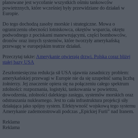
planowane jest wycofanie wszystkich ośmiu tankowców
powietrznych, które wcześniej były przewidziane do działań w
Europie.
Do tego dochodzą zasoby morskie i strategiczne. Mowa o
ograniczeniu obecności lotniskowca, okrętów wsparcia, okrętu
podwodnego z pociskami manewrującymi, części bombowców,
dronów oraz innych systemów, które tworzyły amerykańską
przewagę w europejskim teatrze działań.
Przeczytaj także:
Amerykanie otwierają drzwi. Polska coraz bliżej
stałej bazy USA
Zeszłomiesięczna redukcja sił USA ujawnia zasadniczy problem:
amerykańskiej przewagi w Europie nie da się uzupełnić samą liczbą
żołnierzy. Jej znaczenie opiera się na połączeniu całego spektrum
zdolności: rozpoznania, logistyki, tankowania w powietrzu,
dowodzenia, zdolności dalekiego zasięgu, systemów morskich oraz
odstraszania nuklearnego. Jest to cała infrastruktura projekcji siły
działająca jako spójny system. Efektywność wojskową tego systemu
Amerykanie zademonstrowali podczas „Epickiej Furii” nad Iranem.
Reklama
Reklama