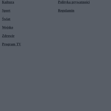
Kultura
Polityka prywatności
Sport
Regulamin
Świat
Wojsko
Zdrowie
Program TV
© 2026 Kanał Zero Spółka Akcyjna