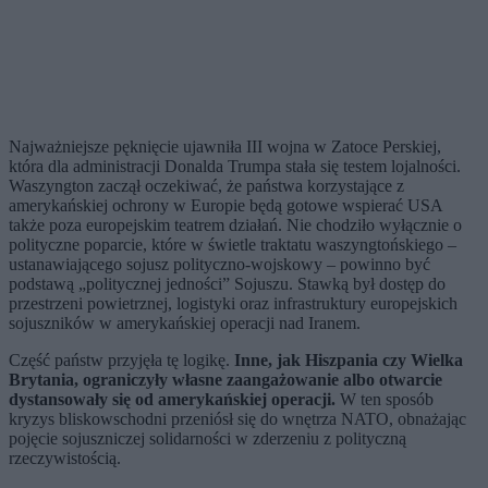
Najważniejsze pęknięcie ujawniła III wojna w Zatoce Perskiej,
która dla administracji Donalda Trumpa stała się testem lojalności.
Waszyngton zaczął oczekiwać, że państwa korzystające z
amerykańskiej ochrony w Europie będą gotowe wspierać USA
także poza europejskim teatrem działań. Nie chodziło wyłącznie o
polityczne poparcie, które w świetle traktatu waszyngtońskiego –
ustanawiającego sojusz polityczno-wojskowy – powinno być
podstawą „politycznej jedności” Sojuszu. Stawką był dostęp do
przestrzeni powietrznej, logistyki oraz infrastruktury europejskich
sojuszników w amerykańskiej operacji nad Iranem.
Część państw przyjęła tę logikę.
Inne, jak Hiszpania czy Wielka
Brytania, ograniczyły własne zaangażowanie albo otwarcie
dystansowały się od amerykańskiej operacji.
W ten sposób
kryzys bliskowschodni przeniósł się do wnętrza NATO, obnażając
pojęcie sojuszniczej solidarności w zderzeniu z polityczną
rzeczywistością.