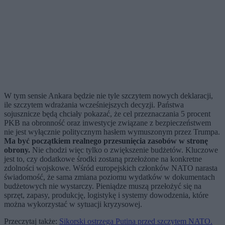
W tym sensie Ankara będzie nie tyle szczytem nowych deklaracji,
ile szczytem wdrażania wcześniejszych decyzji. Państwa
sojusznicze będą chciały pokazać, że cel przeznaczania 5 procent
PKB na obronność oraz inwestycje związane z bezpieczeństwem
nie jest wyłącznie politycznym hasłem wymuszonym przez Trumpa.
Ma być początkiem realnego przesunięcia zasobów w stronę
obrony.
Nie chodzi więc tylko o zwiększenie budżetów. Kluczowe
jest to, czy dodatkowe środki zostaną przełożone na konkretne
zdolności wojskowe. Wśród europejskich członków NATO narasta
świadomość, że sama zmiana poziomu wydatków w dokumentach
budżetowych nie wystarczy. Pieniądze muszą przełożyć się na
sprzęt, zapasy, produkcję, logistykę i systemy dowodzenia, które
można wykorzystać w sytuacji kryzysowej.
Przeczytaj także:
Sikorski ostrzega Putina przed szczytem NATO.