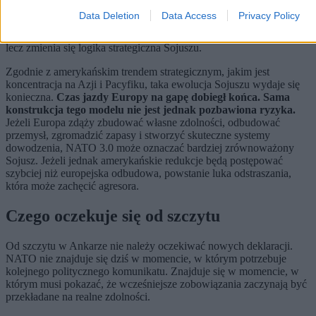
To najtrudniejsze pytanie.
Nie należy jednak oczekiwać, że
Data Deletion
Data Access
Privacy Policy
Amerykanie udzielą na nie jednoznacznej odpowiedzi – nie leży to
w ich interesie. Niemniej układ ten pokazuje, że NATO nie znika,
lecz zmienia się logika strategiczna Sojuszu.
Zgodnie z amerykańskim trendem strategicznym, jakim jest
koncentracja na Azji i Pacyfiku, taka ewolucja Sojuszu wydaje się
konieczna.
Czas jazdy Europy na gapę dobiegł końca. Sama
konstrukcja tego modelu nie jest jednak pozbawiona ryzyka.
Jeżeli Europa zdąży zbudować własne zdolności, odbudować
przemysł, zgromadzić zapasy i stworzyć skuteczne systemy
dowodzenia, NATO 3.0 może oznaczać bardziej zrównoważony
Sojusz. Jeżeli jednak amerykańskie redukcje będą postępować
szybciej niż europejska odbudowa, powstanie luka odstraszania,
która może zachęcić agresora.
Czego oczekuje się od szczytu
Od szczytu w Ankarze nie należy oczekiwać nowych deklaracji.
NATO nie znajduje się dziś w momencie, w którym potrzebuje
kolejnego politycznego komunikatu. Znajduje się w momencie, w
którym musi pokazać, że wcześniejsze zobowiązania zaczynają być
przekładane na realne zdolności.