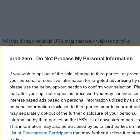
Właśnie dlatego redukcje USA mają znaczenie większe niż tylko
wojskowe. Uderzają w psychologię odstraszania Europy.
Przeciwnik nie patrzy na deklaracje polityczne, lecz na to, jakie
siły rzeczywiście są dostępne w planach NATO.
Ocenia również,
prod zero -
Do Not Process My Personal Information
jakie ryzyko dla Waszyngtonu stworzyłby konflikt w Europie. Im
mniej amerykańskich żołnierzy i sprzętu znajduje się w europejskim
If you wish to opt-out of the sale, sharing to third parties, or proce
teatrze działań, tym bardziej kluczowe staje się pytanie: czy USA
your personal or sensitive information for targeted advertising by 
będą gotowe eskalować w obronie kontynentu?
please use the below opt-out section to confirm your selection. Pl
Dotyczy to także parasola nuklearnego. Zgodnie z koncepcją
that after your opt-out request is processed you may continue see
NATO 3.0 Europa ma przejąć główny ciężar obrony
interest-based ads based on personal information utilized by us or
konwencjonalnej, a USA mają zachować rolę strategiczną:
personal information disclosed to third parties prior to your opt-ou
dostarczać odstraszanie nuklearne, rozpoznanie, dowodzenie oraz
may separately opt-out of the further disclosure of your personal
selektywne wsparcie. Teoretycznie taki podział może być
racjonalny. W praktyce rodzi jednak pytanie o wiarygodność.
information by third parties on the IAB’s list of downstream partici
This information may also be disclosed by us to third parties on t
Broń jądrowa odstrasza nie tylko dlatego, że istnieje w czyimś
List of Downstream Participants
that may further disclose it to othe
posiadaniu. Odstrasza przede wszystkim dlatego, że przeciwnik
parties.