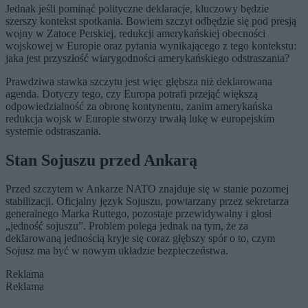
Jednak jeśli pominąć polityczne deklaracje, kluczowy będzie
szerszy kontekst spotkania. Bowiem szczyt odbędzie się pod presją
wojny w Zatoce Perskiej, redukcji amerykańskiej obecności
wojskowej w Europie oraz pytania wynikającego z tego kontekstu:
jaka jest przyszłość wiarygodności amerykańskiego odstraszania?
Prawdziwa stawka szczytu jest więc głębsza niż deklarowana
agenda. Dotyczy tego, czy Europa potrafi przejąć większą
odpowiedzialność za obronę kontynentu, zanim amerykańska
redukcja wojsk w Europie stworzy trwałą lukę w europejskim
systemie odstraszania.
Stan Sojuszu przed Ankarą
Przed szczytem w Ankarze NATO znajduje się w stanie pozornej
stabilizacji. Oficjalny język Sojuszu, powtarzany przez sekretarza
generalnego Marka Ruttego, pozostaje przewidywalny i głosi
„jedność sojuszu”. Problem polega jednak na tym, że za
deklarowaną jednością kryje się coraz głębszy spór o to, czym
Sojusz ma być w nowym układzie bezpieczeństwa.
Reklama
Reklama