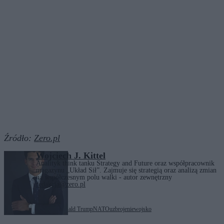
Źródło:
Zero.pl
Wojciech J. Kittel
Analityk think tanku Strategy and Future oraz współpracownik
magazynu „Układ Sił”. Zajmuje się strategią oraz analizą zmian
na współczesnym polu walki - autor zewnętrzny
redakcja@zero.pl
Tagi:
budżet państwa
Donald Trump
NATO
uzbrojenie
wojsko