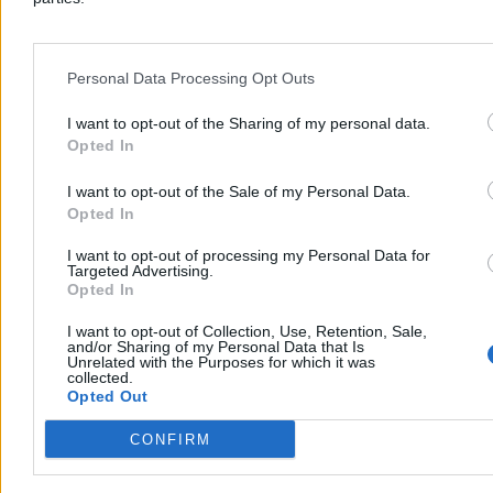
wierzy w gotowość jej potencjalnego użycia. Jeśli amerykańskie
zaangażowanie konwencjonalne w Europie będzie mniejsze,
bardziej warunkowe i silniej zależne od zmiennej sytuacji
politycznej, przeciwnik może zacząć kalkulować, że Waszyngton
Personal Data Processing Opt Outs
nie zaryzykuje nuklearnej eskalacji w konflikcie, w który nie jest
bezpośrednio uwikłany.
I want to opt-out of the Sharing of my personal data.
Reklama
Opted In
Reklama
I want to opt-out of the Sale of my Personal Data.
Opted In
I want to opt-out of processing my Personal Data for
Targeted Advertising.
Opted In
I want to opt-out of Collection, Use, Retention, Sale,
and/or Sharing of my Personal Data that Is
Unrelated with the Purposes for which it was
collected.
Opted Out
CONFIRM
Przeczytaj także:
USA wycofują część oddziałów z sił NATO. „Ze
skutkiem natychmiastowym”