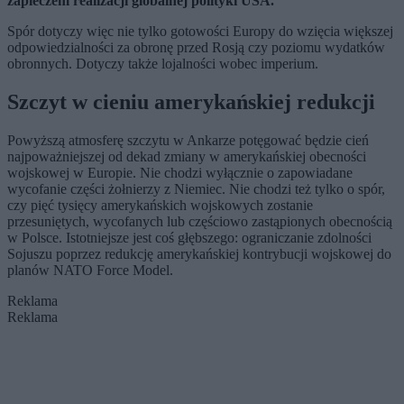
zapleczem realizacji globalnej polityki USA.
Spór dotyczy więc nie tylko gotowości Europy do wzięcia większej
odpowiedzialności za obronę przed Rosją czy poziomu wydatków
obronnych. Dotyczy także lojalności wobec imperium.
Szczyt w cieniu amerykańskiej redukcji
Powyższą atmosferę szczytu w Ankarze potęgować będzie cień
najpoważniejszej od dekad zmiany w amerykańskiej obecności
wojskowej w Europie. Nie chodzi wyłącznie o zapowiadane
wycofanie części żołnierzy z Niemiec. Nie chodzi też tylko o spór,
czy pięć tysięcy amerykańskich wojskowych zostanie
przesuniętych, wycofanych lub częściowo zastąpionych obecnością
w Polsce. Istotniejsze jest coś głębszego: ograniczanie zdolności
Sojuszu poprzez redukcję amerykańskiej kontrybucji wojskowej do
planów NATO Force Model.
Reklama
Reklama