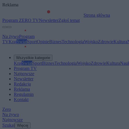
Reklama
Strona główna
Program ZERO TV
Newsletter
Zgłoś temat
Na żywo
Program
TV
Kraj
Świat
Sport
Opinie
Biznes
Technologia
Wojsko
Zdrowie
Kultura
Wszystkie kategorie
Kraj
Świat
Sport
Biznes
Technologia
Wojsko
Zdrowie
Kultura
Nau
Program TV
Najnowsze
Newsletter
Redakcja
Reklama
Regulamin
Kontakt
Zero
Na żywo
Najnowsze
Szukaj
Więcej