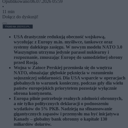
Opublikowano:
06.07.2026 05:59
•
11 min
Dołącz do dyskusji!
USA drastycznie redukują obecność wojskową,
wycofując z Europy m.in. myśliwce, tankowce oraz
systemy dalekiego zasięgu. W nowym modelu NATO 3.0
Waszyngton utrzyma jedynie parasol nuklearny i
rozpoznanie, zmuszając Europę do samodzielnej obrony
przed Rosją.
Wojna w Zatoce Perskiej przeniosła się do wnętrza
NATO, obnażając głębokie pęknięcia w rozumieniu
sojuszniczej solidarności. Dla USA wsparcie w operacjach
globalnych to warunek konieczny, podczas gdy dla wielu
państw europejskich priorytetem pozostaje wyłącznie
obrona kontynentu.
Europa pilnie potrzebuje realnych zdolności obronnych,
a nie tylko politycznych deklaracji o podnoszeniu
wydatków do 5% PKB. Nadzieją na sfinansowanie
gigantycznych zapasów i przemysłu ma być inicjatywa
Kanady – globalny bank obronny o kapitale 130
miliardów dolarów.