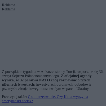
Reklama
Reklama
Z początkiem tygodnia w Ankarze, stolicy Turcji, rozpocznie się 36.
szczyt Sojuszu Północnoatlantyckiego.
Z oficjalnej agendy
wynika, że 32 państwa NATO chcą rozmawiać o trzech
głównych kwestiach:
inwestycjach obronnych, odbudowie
przemysłu zbrojeniowego oraz trwałym wsparciu Ukrainy.
Przeczytaj także:
Gra o przetrwanie. Czy Kuba wytrzyma
amerykański nacisk?