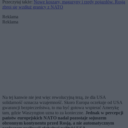
Przeczytaj także:
Nowe koszary, magazyny i rzędy pojazdów. Rosja
zbroi się wzdłuż granicy z NATO
Reklama
Reklama
Na tej kanwie nie jest więc rewolucyjną tezą, że dla USA
solidarność oznacza wzajemność. Skoro Europa oczekuje od USA
gwarancji bezpieczeństwa, to ma być gotowa wspierać Amerykę
tam, gdzie Waszyngton uzna to za konieczne.
Jednak w percepcji
państw europejskich NATO nadal pozostaje sojuszem
obronnym kontynentu przed Rosją, a nie automatycznym