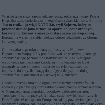
Właśnie temu służy zapowiedziany przez sekretarza wojny Pete’a
Hegsetha sześciomiesięczny przegląd amerykańskich sił w Europie.
Jest to realizacja wizji NATO 3.0, czyli Sojuszu, który ma
przestać działać jako struktura oparta na jednostronnym
korzystaniu Europy z amerykańskiej przewagi wojskowej.
Europa ma wziąć na siebie większą odpowiedzialność za obronę
konwencjonalną.
Od początku tego roku zmiany są drastyczne. Najpierw
Departament Wojny USA poinformował, że wstrzymuje rotację
amerykańskiego personelu w instytucjach NATO. Następnie
wypowiedź niemieckiego kanclerza – mówiącego, że USA
przegrały wojnę z Iranem – stała się nie tyle bezpośrednim
impulsem do kary, ile okazją do podjęcia decyzji o redukcji
amerykańskiej obecności wojskowej w Niemczech.
Chodziło między innymi o ograniczenie liczby amerykańskich
żołnierzy o pięć tysięcy oraz zablokowanie planów rozmieszczenia
w Niemczech amerykańskich pocisków dalekiego zasięgu:
Tomahawków, a w przyszłości także systemów hipersonicznych
Dark Eagle. W ten sposób Europa zostałaby pozbawiona jednej z
możliwych odpowiedzi na rosyjskie zdolności do uderzeń dalekiego