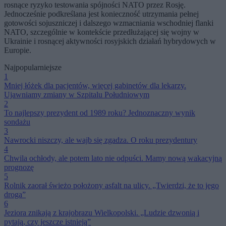
rosnące ryzyko testowania spójności NATO przez Rosję.
Jednocześnie podkreślana jest konieczność utrzymania pełnej
gotowości sojuszniczej i dalszego wzmacniania wschodniej flanki
NATO, szczególnie w kontekście przedłużającej się wojny w
Ukrainie i rosnącej aktywności rosyjskich działań hybrydowych w
Europie.
Najpopularniejsze
1
Mniej łóżek dla pacjentów, więcej gabinetów dla lekarzy.
Ujawniamy zmiany w Szpitalu Południowym
2
To najlepszy prezydent od 1989 roku? Jednoznaczny wynik
sondażu
3
Nawrocki niszczy, ale wajb się zgadza. O roku prezydentury
4
Chwila ochłody, ale potem lato nie odpuści. Mamy nową wakacyjną
prognozę
5
Rolnik zaorał świeżo położony asfalt na ulicy. „Twierdzi, że to jego
droga”
6
Jeziora znikają z krajobrazu Wielkopolski. „Ludzie dzwonią i
pytają, czy jeszcze istnieją”