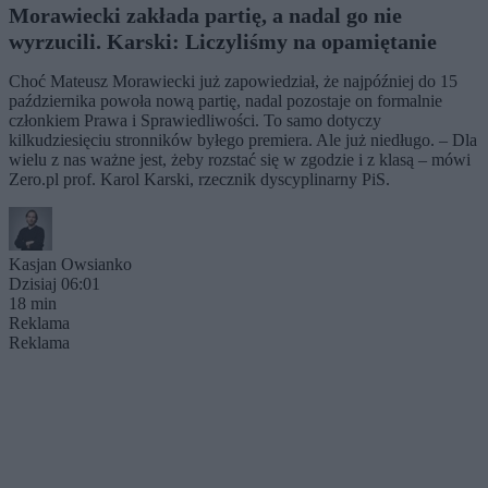
Morawiecki zakłada partię, a nadal go nie
wyrzucili. Karski: Liczyliśmy na opamiętanie
Choć Mateusz Morawiecki już zapowiedział, że najpóźniej do 15
października powoła nową partię, nadal pozostaje on formalnie
członkiem Prawa i Sprawiedliwości. To samo dotyczy
kilkudziesięciu stronników byłego premiera. Ale już niedługo. – Dla
wielu z nas ważne jest, żeby rozstać się w zgodzie i z klasą – mówi
Zero.pl prof. Karol Karski, rzecznik dyscyplinarny PiS.
Kasjan Owsianko
Dzisiaj 06:01
18 min
Reklama
Reklama