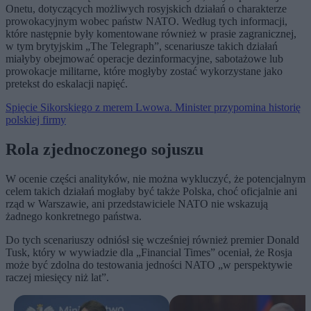
Onetu, dotyczących możliwych rosyjskich działań o charakterze
prowokacyjnym wobec państw NATO. Według tych informacji,
które następnie były komentowane również w prasie zagranicznej,
w tym brytyjskim „The Telegraph”, scenariusze takich działań
miałyby obejmować operacje dezinformacyjne, sabotażowe lub
prowokacje militarne, które mogłyby zostać wykorzystane jako
pretekst do eskalacji napięć.
Spięcie Sikorskiego z merem Lwowa. Minister przypomina historię
polskiej firmy
Rola zjednoczonego sojuszu
W ocenie części analityków, nie można wykluczyć, że potencjalnym
celem takich działań mogłaby być także Polska, choć oficjalnie ani
rząd w Warszawie, ani przedstawiciele NATO nie wskazują
żadnego konkretnego państwa.
Do tych scenariuszy odniósł się wcześniej również premier Donald
Tusk, który w wywiadzie dla „Financial Times” oceniał, że Rosja
może być zdolna do testowania jedności NATO „w perspektywie
raczej miesięcy niż lat”.