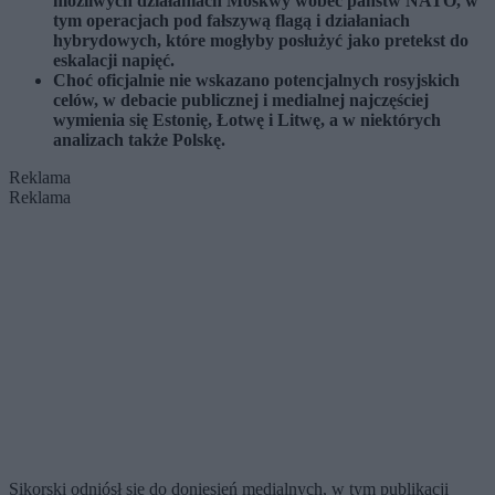
możliwych działaniach Moskwy wobec państw NATO, w
tym operacjach pod fałszywą flagą i działaniach
hybrydowych, które mogłyby posłużyć jako pretekst do
eskalacji napięć.
Choć oficjalnie nie wskazano potencjalnych rosyjskich
celów, w debacie publicznej i medialnej najczęściej
wymienia się Estonię, Łotwę i Litwę, a w niektórych
analizach także Polskę.
Reklama
Reklama
Sikorski odniósł się do doniesień medialnych, w tym publikacji