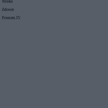
Wojsko
Zdrowie
Program TV
© 2026 Kanał Zero Spółka Akcyjna