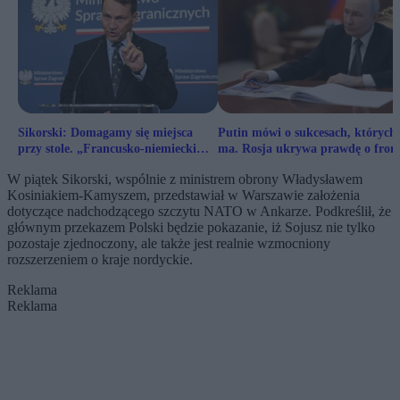
Sikorski: Domagamy się miejsca
Putin mówi o sukcesach, których 
przy stole. „Francusko-niemiecki
ma. Rosja ukrywa prawdę o fronc
silnik jest zbyt mały”
w Ukrainie
W piątek Sikorski, wspólnie z ministrem obrony Władysławem
Kosiniakiem-Kamyszem, przedstawiał w Warszawie założenia
dotyczące nadchodzącego szczytu NATO w Ankarze. Podkreślił, że
głównym przekazem Polski będzie pokazanie, iż Sojusz nie tylko
pozostaje zjednoczony, ale także jest realnie wzmocniony
rozszerzeniem o kraje nordyckie.
Reklama
Reklama