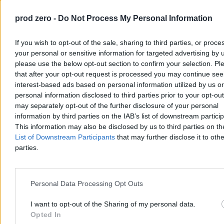
prod zero -
Do Not Process My Personal Information
If you wish to opt-out of the sale, sharing to third parties, or proce
your personal or sensitive information for targeted advertising by 
please use the below opt-out section to confirm your selection. Pl
that after your opt-out request is processed you may continue see
Zostało 150 km. Czego brakuje do docelowej sieci
interest-based ads based on personal information utilized by us or
autostrad?
personal information disclosed to third parties prior to your opt-ou
may separately opt-out of the further disclosure of your personal
Większość planowanej sieci autostrad w Polsce jest już
information by third parties on the IAB’s list of downstream partici
udostępniona kierowcom. Do osiągnięcia ostatecznego celu
This information may also be disclosed by us to third parties on t
podanego w rządowych rozporządzeniach brakuje niecałych 150
List of Downstream Participants
that may further disclose it to othe
kilometrów. Generalna Dyrekcja Dróg Krajowych i Autostrad
parties.
planuje domknięcie brakujących odcinków oraz rozbudowę
najbardziej zatłoczonych tras o dodatkowe pasy.
Personal Data Processing Opt Outs
Agnieszka Waś-Turecka
I want to opt-out of the Sharing of my personal data.
Dzisiaj 11:23
5 min
Opted In
Reklama