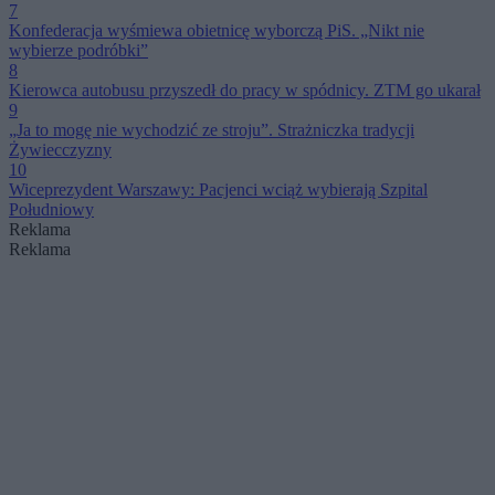
7
Konfederacja wyśmiewa obietnicę wyborczą PiS. „Nikt nie
wybierze podróbki”
8
Kierowca autobusu przyszedł do pracy w spódnicy. ZTM go ukarał
9
„Ja to mogę nie wychodzić ze stroju”. Strażniczka tradycji
Żywiecczyzny
10
Wiceprezydent Warszawy: Pacjenci wciąż wybierają Szpital
Południowy
Reklama
Reklama