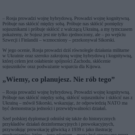
– Rosja prowadzi wojnę hybrydową. Prowadzi wojnę kognitywną.
Próbuje nas skłócić między sobą. Próbuje nas skłócić pomiędzy
sojusznikami i próbuje skłócić z walczącą Ukrainą, a my tymczasem
pokażemy, że Sojusz jest nie tylko zjednoczony, ale – po wejściu
Szwecji i Finlandii – wzmocniony – przekonywał Sikorski.
W jego ocenie, Rosja prowadzi dziś równolegle działania militarne
w Ukrainie oraz szeroko zakrojoną wojnę hybrydową i kognitywną,
której celem jest osłabienie spójności Zachodu, skłócenie
sojuszników oraz podważanie wsparcia dla Kijowa.
„Wiemy, co planujesz. Nie rób tego”
– Rosja prowadzi wojnę hybrydową. Prowadzi wojnę kognitywną.
Próbuje nas skłócić między sobą, skłócić sojuszników i skłócić nas z
Ukrainą – mówił Sikorski, wskazując, że odpowiedzią NATO ma
być demonstracja jedności i przewidywalności działań.
Szef polskiej dyplomacji odniósł się także do historycznych
przykładów działań dezinformacyjnych i prowokacyjnych,
przywołując prowokację gliwicką z 1939 r. jako ilustrację
mechanizmów, które – jego zdaniem – mogą być stosowane przez