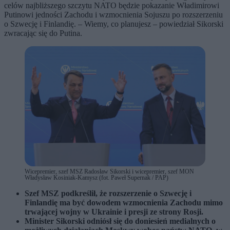
celów najbliższego szczytu NATO będzie pokazanie Władimirowi
Putinowi jedności Zachodu i wzmocnienia Sojuszu po rozszerzeniu
o Szwecję i Finlandię. – Wiemy, co planujesz – powiedział Sikorski
zwracając się do Putina.
Wicepremier, szef MSZ Radosław Sikorski i wicepremier, szef MON
Władysław Kosiniak-Kamysz (fot. Paweł Supernak / PAP)
Szef MSZ podkreślił, że rozszerzenie o Szwecję i
Finlandię ma być dowodem wzmocnienia Zachodu mimo
trwającej wojny w Ukrainie i presji ze strony Rosji.
Minister Sikorski odniósł się do doniesień medialnych o