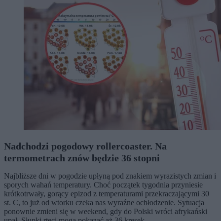
Nadchodzi pogodowy rollercoaster. Na
termometrach znów będzie 36 stopni
Najbliższe dni w pogodzie upłyną pod znakiem wyrazistych zmian i
sporych wahań temperatury. Choć początek tygodnia przyniesie
krótkotrwały, gorący epizod z temperaturami przekraczającymi 30
st. C, to już od wtorku czeka nas wyraźne ochłodzenie. Sytuacja
ponownie zmieni się w weekend, gdy do Polski wróci afrykański
upał. Słupki rtęci mogą pokazać aż 36 kresek.