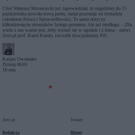
Choć Mateusz Morawiecki już zapowiedział, że najpóźniej do 15
października powoła nową partię, nadal pozostaje on formalnie
członkiem Prawa i Sprawiedliwości. To samo dotyczy
kilkudziesięciu stronników byłego premiera. Ale już niedługo. – Dla
wielu z nas ważne jest, żeby rozstać się w zgodzie i z klasą – mówi
Zero.pl prof. Karol Karski, rzecznik dyscyplinarny PiS.
Kasjan Owsianko
Dzisiaj 06:01
18 min
Zero.pl
Tematy
Redakcja
Biznes