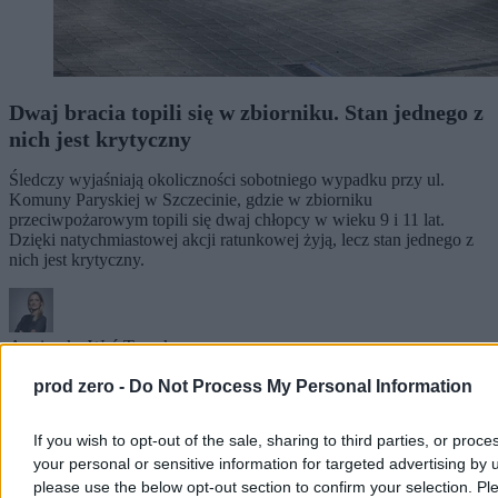
Dwaj bracia topili się w zbiorniku. Stan jednego z
nich jest krytyczny
Śledczy wyjaśniają okoliczności sobotniego wypadku przy ul.
Komuny Paryskiej w Szczecinie, gdzie w zbiorniku
przeciwpożarowym topili się dwaj chłopcy w wieku 9 i 11 lat.
Dzięki natychmiastowej akcji ratunkowej żyją, lecz stan jednego z
nich jest krytyczny.
Agnieszka Waś-Turecka
Dzisiaj 13:49
prod zero -
Do Not Process My Personal Information
3 min
Reklama
Reklama
If you wish to opt-out of the sale, sharing to third parties, or proce
your personal or sensitive information for targeted advertising by 
please use the below opt-out section to confirm your selection. Pl