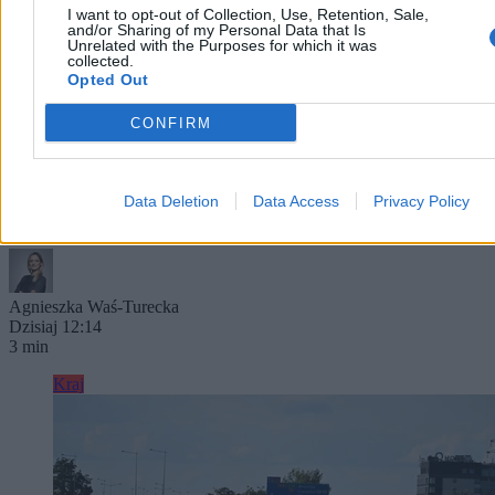
I want to opt-out of Collection, Use, Retention, Sale,
and/or Sharing of my Personal Data that Is
Unrelated with the Purposes for which it was
collected.
Rolnik zaorał nową drogę. Usłyszał zarzut, grozi
Opted Out
mu do 10 lat więzienia
CONFIRM
Uszkodzenie nowo wyremontowanej nawierzchni na ulicy
Rybackiej w gliwickiej dzielnicy Ostropa skończyło się surowymi
konsekwencjami dla lokalnego gospodarza. Rolnik, który zaorał
pługiem świeży asfalt, usłyszał zarzut zniszczenia mienia o znacznej
Data Deletion
Data Access
Privacy Policy
wartości. Prokuratura wystąpiła o jego tymczasowe aresztowanie.
Agnieszka Waś-Turecka
Dzisiaj 12:14
3 min
Kraj