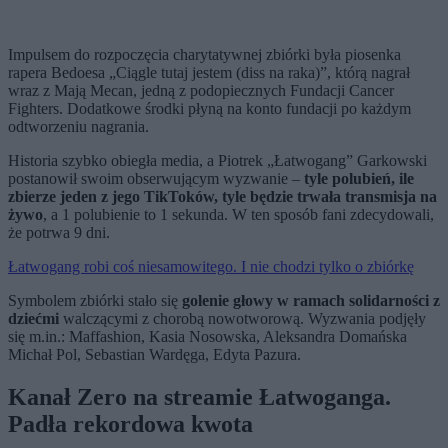
Impulsem do rozpoczęcia charytatywnej zbiórki była piosenka
rapera Bedoesa „Ciągle tutaj jestem (diss na raka)”, którą nagrał
wraz z Mają Mecan, jedną z podopiecznych Fundacji Cancer
Fighters. Dodatkowe środki płyną na konto fundacji po każdym
odtworzeniu nagrania.
Historia szybko obiegła media, a Piotrek „Łatwogang” Garkowski
postanowił swoim obserwującym wyzwanie –
tyle polubień, ile
zbierze jeden z jego TikToków, tyle będzie trwała transmisja na
żywo
, a 1 polubienie to 1 sekunda. W ten sposób fani zdecydowali,
że potrwa 9 dni.
Łatwogang robi coś niesamowitego. I nie chodzi tylko o zbiórkę
Symbolem zbiórki stało się
golenie głowy w ramach solidarności z
dziećmi
walczącymi z chorobą nowotworową. Wyzwania podjęły
się m.in.: Maffashion, Kasia Nosowska, Aleksandra Domańska
Michał Pol, Sebastian Wardęga, Edyta Pazura.
Kanał Zero na streamie Łatwoganga.
Padła rekordowa kwota