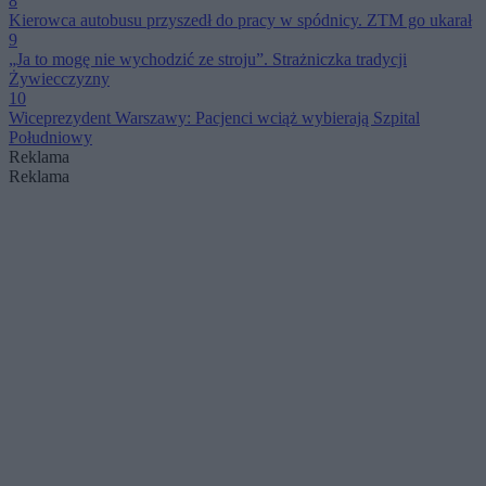
8
Kierowca autobusu przyszedł do pracy w spódnicy. ZTM go ukarał
9
„Ja to mogę nie wychodzić ze stroju”. Strażniczka tradycji
Żywiecczyzny
10
Wiceprezydent Warszawy: Pacjenci wciąż wybierają Szpital
Południowy
Reklama
Reklama