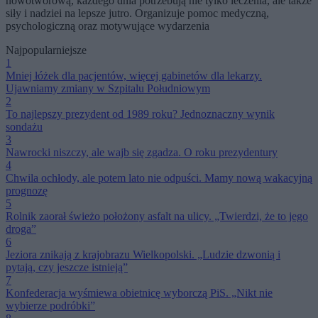
nowotworową, każdego dnia potrzebują nie tylko leczenia, ale także
siły i nadziei na lepsze jutro. Organizuje pomoc medyczną,
psychologiczną oraz motywujące wydarzenia
Najpopularniejsze
1
Mniej łóżek dla pacjentów, więcej gabinetów dla lekarzy.
Ujawniamy zmiany w Szpitalu Południowym
2
To najlepszy prezydent od 1989 roku? Jednoznaczny wynik
sondażu
3
Nawrocki niszczy, ale wajb się zgadza. O roku prezydentury
4
Chwila ochłody, ale potem lato nie odpuści. Mamy nową wakacyjną
prognozę
5
Rolnik zaorał świeżo położony asfalt na ulicy. „Twierdzi, że to jego
droga”
6
Jeziora znikają z krajobrazu Wielkopolski. „Ludzie dzwonią i
pytają, czy jeszcze istnieją”
7
Konfederacja wyśmiewa obietnicę wyborczą PiS. „Nikt nie
wybierze podróbki”