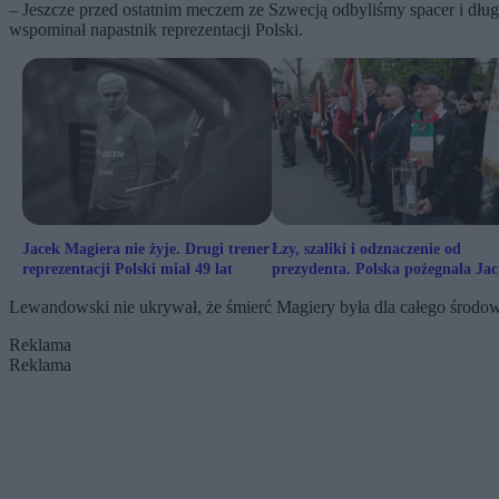
– Jeszcze przed ostatnim meczem ze Szwecją odbyliśmy spacer i dłu
wspominał napastnik reprezentacji Polski.
Jacek Magiera nie żyje. Drugi trener
Łzy, szaliki i odznaczenie od
reprezentacji Polski miał 49 lat
prezydenta. Polska pożegnała Ja
Magierę
Lewandowski nie ukrywał, że śmierć Magiery była dla całego środow
Reklama
Reklama