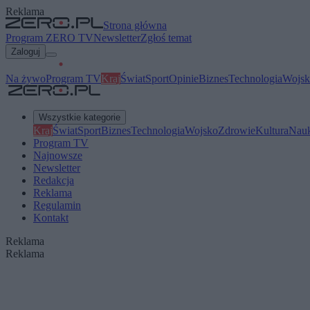
Reklama
Strona główna
Program ZERO TV
Newsletter
Zgłoś temat
Zaloguj
Na żywo
Program TV
Kraj
Świat
Sport
Opinie
Biznes
Technologia
Wojsk
Wszystkie kategorie
Kraj
Świat
Sport
Biznes
Technologia
Wojsko
Zdrowie
Kultura
Nau
Program TV
Najnowsze
Newsletter
Redakcja
Reklama
Regulamin
Kontakt
Reklama
Reklama