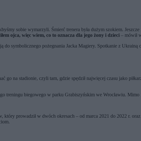
jakbyśmy sobie wymarzyli. Śmierć trenera była dużym szokiem. Jeszcze 
m ojca, więc wiem, co to oznacza dla jego żony i dzieci
– mówił w
kazją do symbolicznego pożegnania Jacka Magiery. Spotkanie z Ukrainą
 go na stadionie, czyli tam, gdzie spędził najwięcej czasu jako piłkarz 
ego treningu biegowego w parku Grabiszyńskim we Wrocławiu. Mimo rean
, który prowadził w dwóch okresach – od marca 2021 do 2022 r. oraz 
ciom.