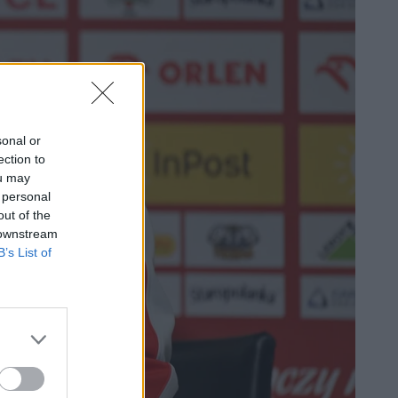
sonal or
ection to
ou may
 personal
out of the
 downstream
B’s List of