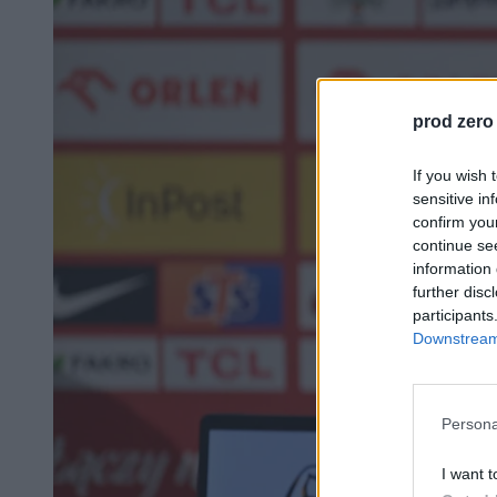
prod zero
If you wish 
sensitive in
confirm you
continue se
information 
further disc
participants
Downstream 
Persona
I want t