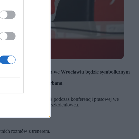
reślił, że najbliższy mecz we Wrocławiu będzie symbolicznym
 byłego asystenta Jana Urbana.
era Jana Urbana. W czwartek podczas konferencji prasowej we
enie tragicznie zmarłego szkoleniowca.
atnich rozmów z trenerem.