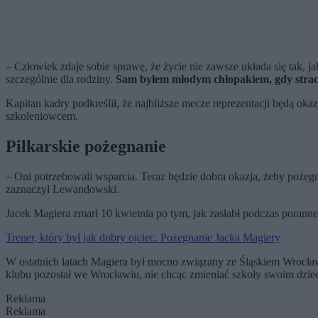
– Człowiek zdaje sobie sprawę, że życie nie zawsze układa się tak, 
szczególnie dla rodziny.
Sam byłem młodym chłopakiem, gdy straciłe
Kapitan kadry podkreślił, że najbliższe mecze reprezentacji będą o
szkoleniowcem.
Piłkarskie pożegnanie
– Oni potrzebowali wsparcia. Teraz będzie dobra okazja, żeby pożegnać
zaznaczył Lewandowski.
Jacek Magiera zmarł 10 kwietnia po tym, jak zasłabł podczas porann
Trener, który był jak dobry ojciec. Pożegnanie Jacka Magiery
W ostatnich latach Magiera był mocno związany ze Śląskiem Wrocław
klubu pozostał we Wrocławiu, nie chcąc zmieniać szkoły swoim dzie
Reklama
Reklama