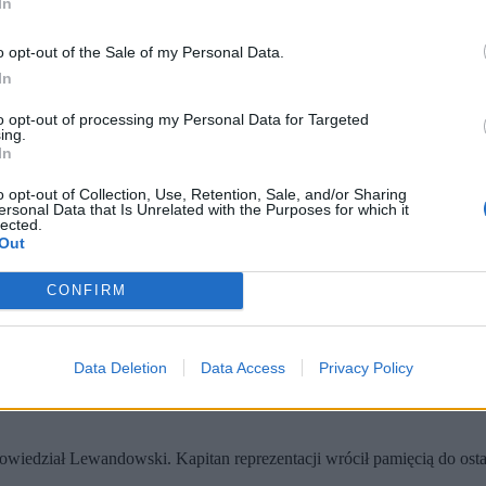
In
o opt-out of the Sale of my Personal Data.
In
to opt-out of processing my Personal Data for Targeted
ing.
In
o opt-out of Collection, Use, Retention, Sale, and/or Sharing
ersonal Data that Is Unrelated with the Purposes for which it
sowej z trenerem kadry Janem Urbanem. (fot. Maciej Kulczyński / PAP)
lected.
Out
tacji Polski wspomniał tragicznie zmarłego Jacka Magierę i podk
wiązanych ze śmiercią ojca oraz o potrzebie wsparcia dla rodziny
CONFIRM
ka Magiery, który od lipca 2025 r. pełnił funkcję asystenta selekcjon
dowski. Jednym z głównych tematów spotkania z mediami było wspomni
Data Deletion
Data Access
Privacy Policy
 powiedział Lewandowski. Kapitan reprezentacji wrócił pamięcią do ost