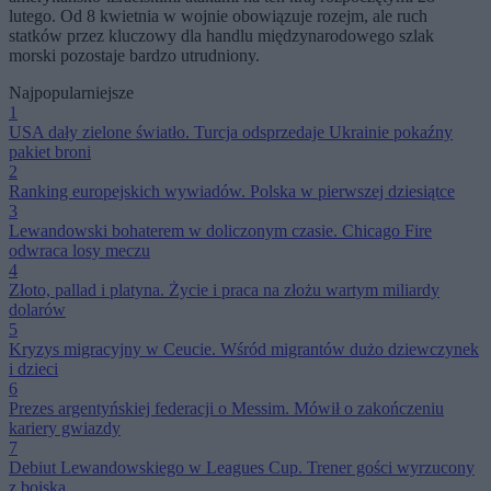
lutego. Od 8 kwietnia w wojnie obowiązuje rozejm, ale ruch
statków przez kluczowy dla handlu międzynarodowego szlak
morski pozostaje bardzo utrudniony.
Najpopularniejsze
1
USA dały zielone światło. Turcja odsprzedaje Ukrainie pokaźny
pakiet broni
2
Ranking europejskich wywiadów. Polska w pierwszej dziesiątce
3
Lewandowski bohaterem w doliczonym czasie. Chicago Fire
odwraca losy meczu
4
Złoto, pallad i platyna. Życie i praca na złożu wartym miliardy
dolarów
5
Kryzys migracyjny w Ceucie. Wśród migrantów dużo dziewczynek
i dzieci
6
Prezes argentyńskiej federacji o Messim. Mówił o zakończeniu
kariery gwiazdy
7
Debiut Lewandowskiego w Leagues Cup. Trener gości wyrzucony
z boiska