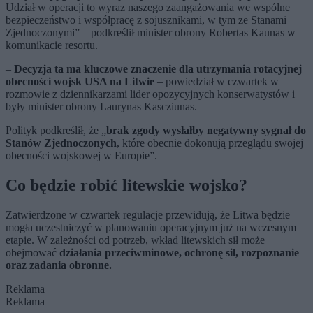
Udział w operacji to wyraz naszego zaangażowania we wspólne
bezpieczeństwo i współpracę z sojusznikami, w tym ze Stanami
Zjednoczonymi” – podkreślił minister obrony Robertas Kaunas w
komunikacie resortu.
–
Decyzja ta ma kluczowe znaczenie dla utrzymania rotacyjnej
obecności wojsk USA na Litwie
– powiedział w czwartek w
rozmowie z dziennikarzami lider opozycyjnych konserwatystów i
były minister obrony Laurynas Kascziunas.
Polityk podkreślił, że „
brak zgody wysłałby negatywny sygnał do
Stanów Zjednoczonych
, które obecnie dokonują przeglądu swojej
obecności wojskowej w Europie”.
Co będzie robić litewskie wojsko?
Zatwierdzone w czwartek regulacje przewidują, że Litwa będzie
mogła uczestniczyć w planowaniu operacyjnym już na wczesnym
etapie. W zależności od potrzeb, wkład litewskich sił może
obejmować
działania przeciwminowe, ochronę sił, rozpoznanie
oraz zadania obronne.
Reklama
Reklama