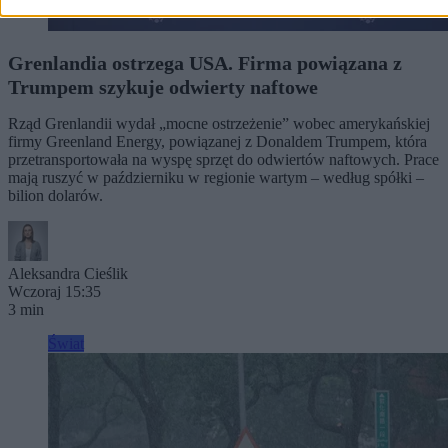
Grenlandia ostrzega USA. Firma powiązana z
Trumpem szykuje odwierty naftowe
Rząd Grenlandii wydał „mocne ostrzeżenie” wobec amerykańskiej
firmy Greenland Energy, powiązanej z Donaldem Trumpem, która
przetransportowała na wyspę sprzęt do odwiertów naftowych. Prace
mają ruszyć w październiku w regionie wartym – według spółki –
bilion dolarów.
Aleksandra Cieślik
Wczoraj 15:35
3 min
Świat