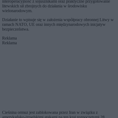
interoperacyjność z sojusznikami oraz praktyczne przygotowanie
litewskich sił zbrojnych do działania w środowisku
wielonarodowym.
Działanie to wpisuje się w założenia współpracy obronnej Litwy w
ramach NATO, UE oraz innych międzynarodowych inicjatyw
bezpieczeństwa.
Reklama
Reklama
Cieśnina ormuz jest zablokowana przez Iran w związku z
amerykańsko-izraelskimi atakami na ten kraj rozpoczętymi 28