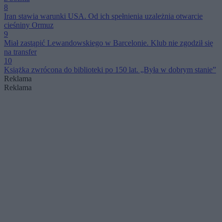
8
Iran stawia warunki USA. Od ich spełnienia uzależnia otwarcie
cieśniny Ormuz
9
Miał zastąpić Lewandowskiego w Barcelonie. Klub nie zgodził się
na transfer
10
Książka zwrócona do biblioteki po 150 lat. „Była w dobrym stanie”
Reklama
Reklama