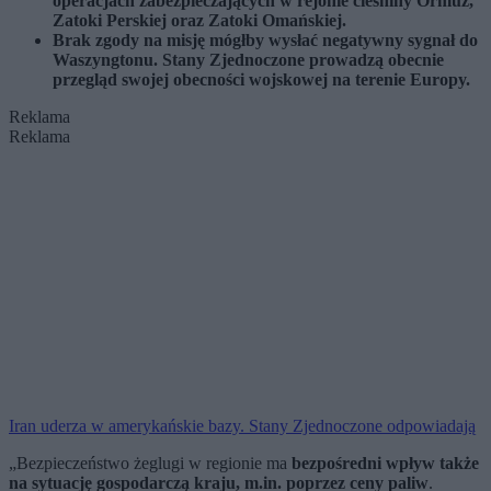
operacjach zabezpieczających w rejonie cieśniny Ormuz,
Zatoki Perskiej oraz Zatoki Omańskiej.
Brak zgody na misję mógłby wysłać negatywny sygnał do
Waszyngtonu. Stany Zjednoczone prowadzą obecnie
przegląd swojej obecności wojskowej na terenie Europy.
Reklama
Reklama
Iran uderza w amerykańskie bazy. Stany Zjednoczone odpowiadają
„Bezpieczeństwo żeglugi w regionie ma
bezpośredni wpływ także
na sytuację gospodarczą kraju, m.in. poprzez ceny paliw
.