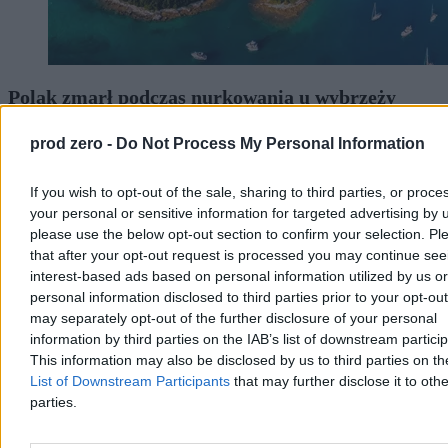
Polak zmarł podczas nurkowania u wybrzeży
Chorwacji
prod zero -
Do Not Process My Personal Information
W piątek w pobliżu Medulinu na Istrii zmarł 40-letni obywatel
Polski, który źle poczuł się podczas nurkowania na głębokości
If you wish to opt-out of the sale, sharing to third parties, or proce
ponad 20 metrów. Mężczyznę przewieziono łodzią do zatoki Polje,
gdzie mimo reanimacji nie udało się go uratować. Chorwacka
your personal or sensitive information for targeted advertising by 
policja bada okoliczności zdarzenia.
please use the below opt-out section to confirm your selection. Pl
that after your opt-out request is processed you may continue see
interest-based ads based on personal information utilized by us or
personal information disclosed to third parties prior to your opt-ou
Aleksandra Cieślik
may separately opt-out of the further disclosure of your personal
Wczoraj 19:08
information by third parties on the IAB’s list of downstream partici
2 min
This information may also be disclosed by us to third parties on t
Reklama
Reklama
List of Downstream Participants
that may further disclose it to othe
parties.