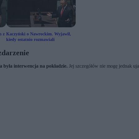
m z
Kaczyński o Nawrockim. Wyjawił,
kiedy ostatnio rozmawiali
zdarzenie
 była interwencja na pokładzie.
Jej szczegółów nie mogę jednak uj