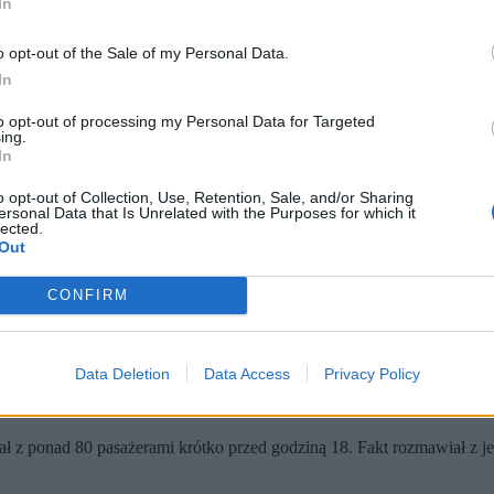
In
o opt-out of the Sale of my Personal Data.
In
to opt-out of processing my Personal Data for Targeted
ing.
In
o opt-out of Collection, Use, Retention, Sale, and/or Sharing
ersonal Data that Is Unrelated with the Purposes for which it
lected.
a 2026 r. (fot. Przemysław Piątkowski / PAP)
Out
ka po wylądowaniu w Warszawie, przez co na miejsce wezwano 
kohol, natomiast polityk odpiera zarzuty, tłumacząc sytuację sil
CONFIRM
k pobrano mu krew, co ostatecznie wyjaśni podłoże incydentu.
Data Deletion
Data Access
Privacy Policy
ek pomocy medycznej po locie z Rzeszowa do Warszawy. Parlamentarz
ał z ponad 80 pasażerami krótko przed godziną 18. Fakt rozmawiał z j