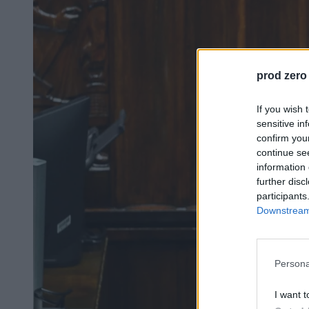
prod zero
If you wish 
sensitive in
confirm you
continue se
information 
further disc
participants
Downstream 
Persona
I want t