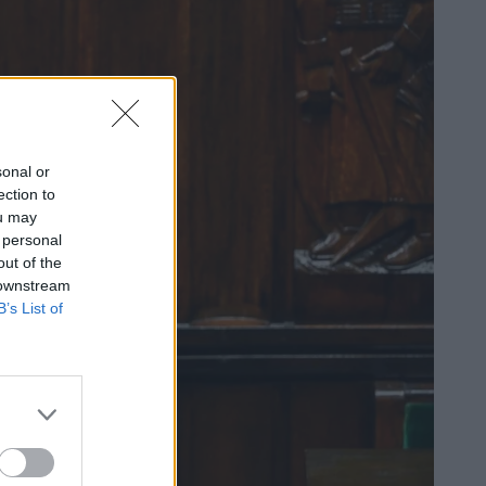
sonal or
ection to
ou may
 personal
out of the
 downstream
B’s List of