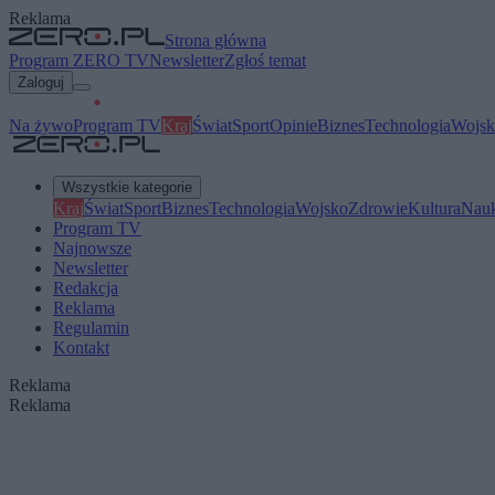
Reklama
Strona główna
Program ZERO TV
Newsletter
Zgłoś temat
Zaloguj
Na żywo
Program TV
Kraj
Świat
Sport
Opinie
Biznes
Technologia
Wojsk
Wszystkie kategorie
Kraj
Świat
Sport
Biznes
Technologia
Wojsko
Zdrowie
Kultura
Nau
Program TV
Najnowsze
Newsletter
Redakcja
Reklama
Regulamin
Kontakt
Reklama
Reklama