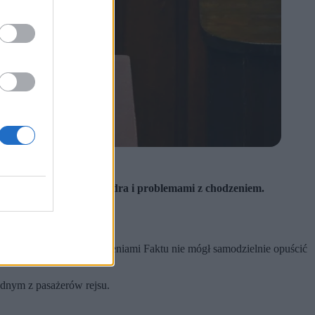
ratowników medycznych.
nymi dolegliwościami biodra i problemami z chodzeniem.
ysta zgodnie z doniesieniami Faktu nie mógł samodzielnie opuścić
ednym z pasażerów rejsu.