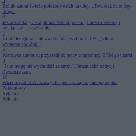
5
Rolnik zaorał świeżo położony asfalt na ulicy. „Twierdzi, że to jego
droga”
6
Jeziora znikają z krajobrazu Wielkopolski. „Ludzie dzwonią i
pytają, czy jeszcze istnieją”
7
Konfederacja wyśmiewa obietnicę wyborczą PiS. „Nikt nie
wybierze podróbki”
8
Kierowca autobusu przyszedł do pracy w spódnicy. ZTM go ukarał
9
„Ja to mogę nie wychodzić ze stroju”. Strażniczka tradycji
Żywiecczyzny
10
Wiceprezydent Warszawy: Pacjenci wciąż wybierają Szpital
Południowy
Reklama
Reklama