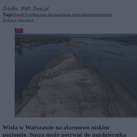
Źródła:
PAP,
Zero.pl
Tagi:
Donald Tusk
Marcelina Zawisza
ochrona zdrowia
Razem
Sejm
zdrowie
Zobacz również
Kraj
Wisła w Warszawie na alarmowo niskim
poziomie. Susza może potrwać do października