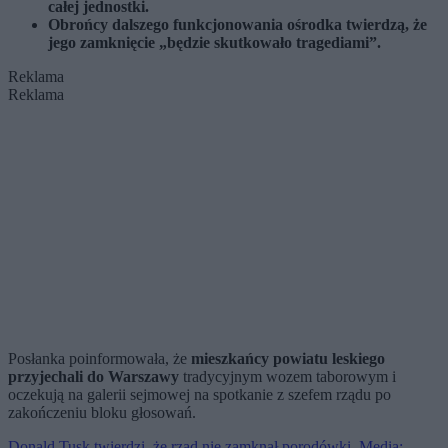
całej jednostki.
Obrońcy dalszego funkcjonowania ośrodka twierdzą, że
jego zamknięcie „będzie skutkowało tragediami”.
Reklama
Reklama
Posłanka poinformowała, że
mieszkańcy powiatu leskiego
przyjechali do Warszawy
tradycyjnym wozem taborowym i
oczekują na galerii sejmowej na spotkanie z szefem rządu po
zakończeniu bloku głosowań.
Donald Tusk twierdzi, że rząd nie zamknął porodówki. Media: