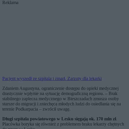
Reklama
Pacjent wyszedł ze szpitala i zmarł. Zarzuty dla lekarki
Zdaniem Augustyna, ograniczenie dostępu do opieki medycznej
drastycznie wpłynie na sytuację demograficzną regionu. – Brak
stabilnego zaplecza medycznego w Bieszczadach zmusza osoby
starsze do migracji i zniechęca młodych ludzi do osiedlania się na
terenie Podkarpacia – zwrócił uwagę.
Długi szpitala powiatowego w Lesku sięgają ok. 170 mln zł
.
Placówka boryka się również z problemem braku lekarzy chętnych