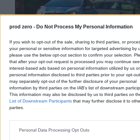
prod zero -
Do Not Process My Personal Information
If you wish to opt-out of the sale, sharing to third parties, or proce
your personal or sensitive information for targeted advertising by 
please use the below opt-out section to confirm your selection. Pl
that after your opt-out request is processed you may continue see
interest-based ads based on personal information utilized by us or
personal information disclosed to third parties prior to your opt-ou
may separately opt-out of the further disclosure of your personal
Dwaj bracia topili się w zbiorniku. Stan jednego z
information by third parties on the IAB’s list of downstream partici
nich jest krytyczny
This information may also be disclosed by us to third parties on t
List of Downstream Participants
that may further disclose it to othe
Śledczy wyjaśniają okoliczności sobotniego wypadku przy ul.
Komuny Paryskiej w Szczecinie, gdzie w zbiorniku
parties.
przeciwpożarowym topili się dwaj chłopcy w wieku 9 i 11 lat.
Dzięki natychmiastowej akcji ratunkowej żyją, lecz stan jednego z
nich jest krytyczny.
Personal Data Processing Opt Outs