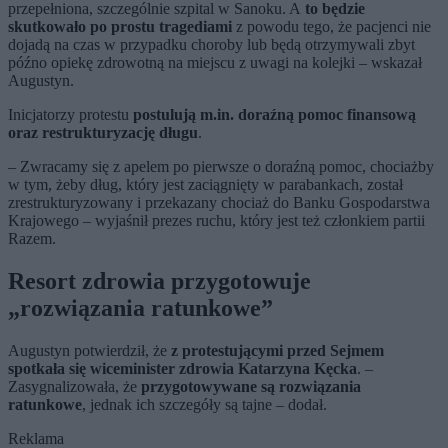
przepełniona, szczególnie szpital w Sanoku. A
to będzie
skutkowało po prostu tragediami
z powodu tego, że pacjenci nie
dojadą na czas w przypadku choroby lub będą otrzymywali zbyt
późno opiekę zdrowotną na miejscu z uwagi na kolejki – wskazał
Augustyn.
Inicjatorzy protestu
postulują m.in. doraźną pomoc finansową
oraz restrukturyzację długu
.
– Zwracamy się z apelem po pierwsze o doraźną pomoc, chociażby
w tym, żeby dług, który jest zaciągnięty w parabankach, został
zrestrukturyzowany i przekazany chociaż do Banku Gospodarstwa
Krajowego – wyjaśnił prezes ruchu, który jest też członkiem partii
Razem.
Resort zdrowia przygotowuje
„rozwiązania ratunkowe”
Augustyn potwierdził, że
z protestującymi przed Sejmem
spotkała się wiceminister zdrowia Katarzyna Kęcka
. –
Zasygnalizowała, że
przygotowywane są rozwiązania
ratunkowe
, jednak ich szczegóły są tajne – dodał.
Reklama