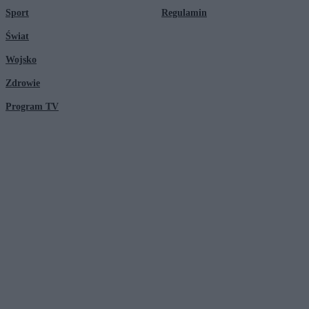
Sport
Regulamin
Świat
Wojsko
Zdrowie
Program TV
© 2026 Kanał Zero Spółka Akcyjna