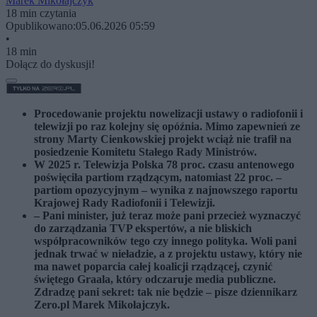
Marek Mikołajczyk
18 min czytania
Opublikowano:
05.06.2026 05:59
•
18 min
Dołącz do dyskusji!
Procedowanie projektu nowelizacji ustawy o radiofonii i
telewizji po raz kolejny się opóźnia. Mimo zapewnień ze
strony Marty Cienkowskiej projekt wciąż nie trafił na
posiedzenie Komitetu Stałego Rady Ministrów.
W 2025 r. Telewizja Polska 78 proc. czasu antenowego
poświęciła partiom rządzącym, natomiast 22 proc. –
partiom opozycyjnym – wynika z najnowszego raportu
Krajowej Rady Radiofonii i Telewizji.
– Pani minister, już teraz może pani przecież wyznaczyć
do zarządzania TVP ekspertów, a nie bliskich
współpracowników tego czy innego polityka. Woli pani
jednak trwać w nieładzie, a z projektu ustawy, który nie
ma nawet poparcia całej koalicji rządzącej, czynić
świętego Graala, który odczaruje media publiczne.
Zdradzę pani sekret: tak nie będzie – pisze dziennikarz
Zero.pl Marek Mikołajczyk.