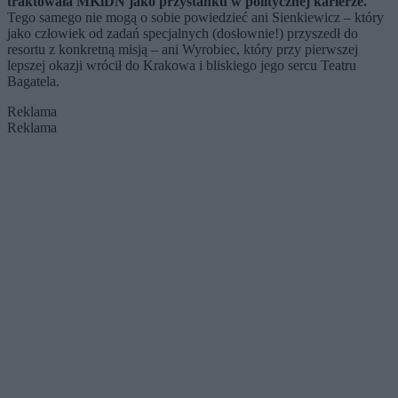
traktowała MKiDN jako przystanku w politycznej karierze.
Tego samego nie mogą o sobie powiedzieć ani Sienkiewicz – który
jako człowiek od zadań specjalnych (dosłownie!) przyszedł do
resortu z konkretną misją – ani Wyrobiec, który przy pierwszej
lepszej okazji wrócił do Krakowa i bliskiego jego sercu Teatru
Bagatela.
Reklama
Reklama