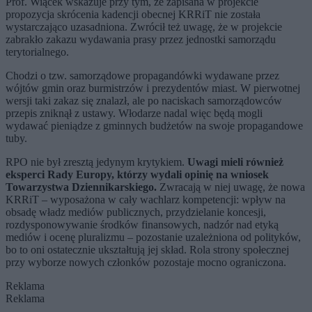
Prof. Wiącek wskazuje przy tym, że zapisana w projekcie
propozycja skrócenia kadencji obecnej KRRiT nie została
wystarczająco uzasadniona. Zwrócił też uwagę, że w projekcie
zabrakło zakazu wydawania prasy przez jednostki samorządu
terytorialnego.
Chodzi o tzw. samorządowe propagandówki wydawane przez
wójtów gmin oraz burmistrzów i prezydentów miast. W pierwotnej
wersji taki zakaz się znalazł, ale po naciskach samorządowców
przepis zniknął z ustawy. Włodarze nadal więc będą mogli
wydawać pieniądze z gminnych budżetów na swoje propagandowe
tuby.
RPO nie był zresztą jedynym krytykiem.
Uwagi mieli również
eksperci Rady Europy, którzy wydali opinię na wniosek
Towarzystwa Dziennikarskiego.
Zwracają w niej uwagę, że nowa
KRRiT – wyposażona w cały wachlarz kompetencji: wpływ na
obsadę władz mediów publicznych, przydzielanie koncesji,
rozdysponowywanie środków finansowych, nadzór nad etyką
mediów i ocenę pluralizmu – pozostanie uzależniona od polityków,
bo to oni ostatecznie ukształtują jej skład. Rola strony społecznej
przy wyborze nowych członków pozostaje mocno ograniczona.
Reklama
Reklama