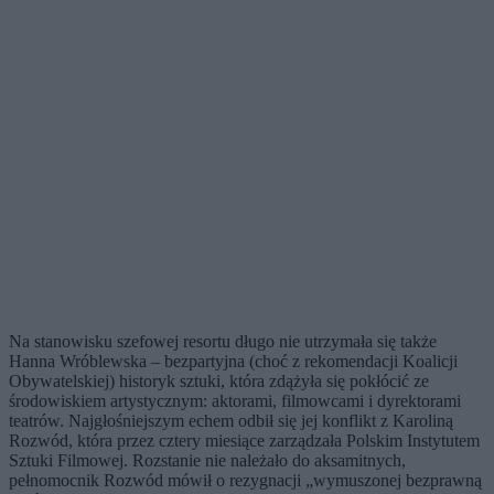
Na stanowisku szefowej resortu długo nie utrzymała się także
Hanna Wróblewska – bezpartyjna (choć z rekomendacji Koalicji
Obywatelskiej) historyk sztuki, która zdążyła się pokłócić ze
środowiskiem artystycznym: aktorami, filmowcami i dyrektorami
teatrów. Najgłośniejszym echem odbił się jej konflikt z Karoliną
Rozwód, która przez cztery miesiące zarządzała Polskim Instytutem
Sztuki Filmowej. Rozstanie nie należało do aksamitnych,
pełnomocnik Rozwód mówił o rezygnacji „wymuszonej bezprawną