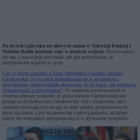
Po dwóch i pół roku od siłowych zmian w Telewizji Polskiej i
Polskim Radiu jesteśmy więc w punkcie wyjścia.
Nowej ustawy
nie ma, a nawet jeśli powstanie, nie jest powiedziane, że
kiedykolwiek wejdzie w życie.
Gdy w lutym wspólnie z Anną Wittenberg pytaliśmy minister
Cienkowską, czy w ogóle konsultowała się w tej sprawie z
prezydentem, odpowiedziała gburowato, że jej praca „nie polega na
dyskutowaniu z prezydentem”
. Po ostatnich zawirowaniach w
resorcie odnoszę wrażenie, że praca minister Cienkowskiej nie
polega na dyskutowaniu z kimkolwiek. Ani z ekspertami, ani z
osobami zwracającymi uwagę na słabe punkty proponowanych
przez nią ustaw, a już na pewno nie z głową państwa, od której
zależy los wszystkich przygotowanych w jej resorcie przepisów.