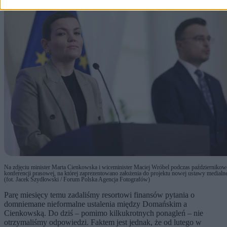
Na zdjęciu minister Marta Cienkowska i wiceminister Maciej Wróbel podczas październikow
konferencji prasowej, na której zaprezentowano założenia do projektu nowej ustawy medialn
(fot. Jacek Szydłowski / Forum Polska Agencja Fotografów)
Parę miesięcy temu zadaliśmy resortowi finansów pytania o
domniemane nieformalne ustalenia między Domańskim a
Cienkowską. Do dziś – pomimo kilkukrotnych ponagleń – nie
otrzymaliśmy odpowiedzi. Faktem jest jednak, że od lutego w