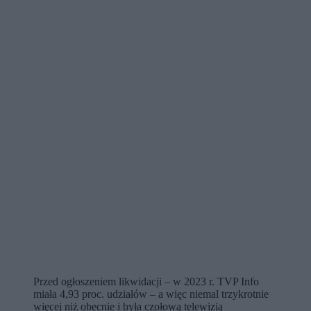
Przed ogłoszeniem likwidacji – w 2023 r. TVP Info
miała 4,93 proc. udziałów – a więc niemal trzykrotnie
więcej niż obecnie i była czołową telewizją