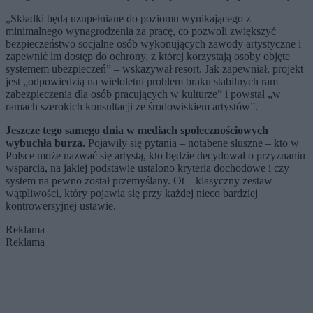
„Składki będą uzupełniane do poziomu wynikającego z
minimalnego wynagrodzenia za pracę, co pozwoli zwiększyć
bezpieczeństwo socjalne osób wykonujących zawody artystyczne i
zapewnić im dostęp do ochrony, z której korzystają osoby objęte
systemem ubezpieczeń” – wskazywał resort. Jak zapewniał, projekt
jest „odpowiedzią na wieloletni problem braku stabilnych ram
zabezpieczenia dla osób pracujących w kulturze” i powstał „w
ramach szerokich konsultacji ze środowiskiem artystów”.
Jeszcze tego samego dnia w mediach społecznościowych
wybuchła burza.
Pojawiły się pytania – notabene słuszne – kto w
Polsce może nazwać się artystą, kto będzie decydował o przyznaniu
wsparcia, na jakiej podstawie ustalono kryteria dochodowe i czy
system na pewno został przemyślany. Ot – klasyczny zestaw
wątpliwości, który pojawia się przy każdej nieco bardziej
kontrowersyjnej ustawie.
Reklama
Reklama