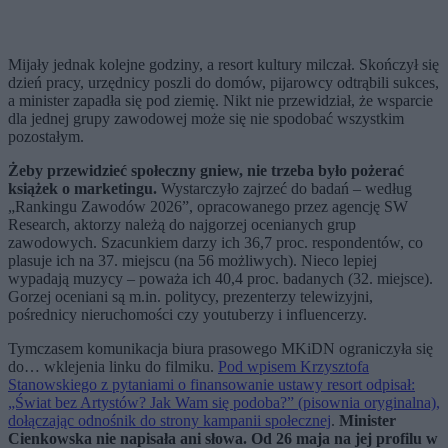
Mijały jednak kolejne godziny, a resort kultury milczał. Skończył się
dzień pracy, urzędnicy poszli do domów, pijarowcy odtrąbili sukces,
a minister zapadła się pod ziemię. Nikt nie przewidział, że wsparcie
dla jednej grupy zawodowej może się nie spodobać wszystkim
pozostałym.
Żeby przewidzieć społeczny gniew, nie trzeba było pożerać
książek o marketingu.
Wystarczyło zajrzeć do badań – według
„Rankingu Zawodów 2026”, opracowanego przez agencję SW
Research, aktorzy należą do najgorzej ocenianych grup
zawodowych. Szacunkiem darzy ich 36,7 proc. respondentów, co
plasuje ich na 37. miejscu (na 56 możliwych). Nieco lepiej
wypadają muzycy – poważa ich 40,4 proc. badanych (32. miejsce).
Gorzej oceniani są m.in. politycy, prezenterzy telewizyjni,
pośrednicy nieruchomości czy youtuberzy i influencerzy.
Tymczasem komunikacja biura prasowego MKiDN ograniczyła się
do… wklejenia linku do filmiku.
Pod wpisem Krzysztofa
Stanowskiego z pytaniami o finansowanie ustawy resort odpisał:
„Świat bez Artystów? Jak Wam się podoba?” (pisownia oryginalna),
dołączając odnośnik do strony kampanii społecznej
.
Minister
Cienkowska nie napisała ani słowa. Od 26 maja na jej profilu w