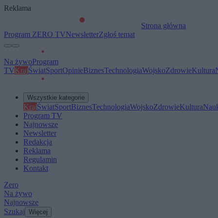
Reklama
Strona główna
Program ZERO TV
Newsletter
Zgłoś temat
Na żywo
Program
TV
Kraj
Świat
Sport
Opinie
Biznes
Technologia
Wojsko
Zdrowie
Kultura
Wszystkie kategorie
Kraj
Świat
Sport
Biznes
Technologia
Wojsko
Zdrowie
Kultura
Nau
Program TV
Najnowsze
Newsletter
Redakcja
Reklama
Regulamin
Kontakt
Zero
Na żywo
Najnowsze
Szukaj
Więcej