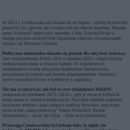
W 2023 r. Cienkowska nie dostała się do Sejmu – zdobycie niewiele
ponad 6,5 tys. głosów nie wystarczyło do objęcia mandatu. Musiała
uznać wyższość ludowców: mandaty z listy Trzeciej Drogi w
okręgu płockim zdobyli Piotr Zgorzelski (obecnie wicemarszałek
Sejmu) i dr Mirosław Orliński.
Polityczna układanka okazała się jednak dla niej dość łaskawa.
Jako reprezentantka Polski 2050 w grudniu 2023 r. objęła funkcję
podsekretarza stanu w resorcie kultury. W ministerstwie,
zarządzanym twardą ręką przez Bartłomieja Sienkiewicza,
powierzono jej nadzór nad dwoma departamentami: funduszy i
spraw europejskich oraz współpracy z zagranicą.
Nie ma co ukrywać: nie był to core działalności MKiDN
,
zwłaszcza na przełomie 2023 i 2024 r., gdy w resorcie królował
temat zmian w mediach publicznych. Plan dnia układali wspólnie
ówczesny minister i jego zastępca Andrzej Wyrobiec, nazywany
przez wielu „szarą eminencją” Pałacu Potockich. Reszta
kierownictwa – chcąc nie chcąc – była raczej dodatkiem.
Przewagą Cienkowskiej był jednak fakt, że nigdy nie