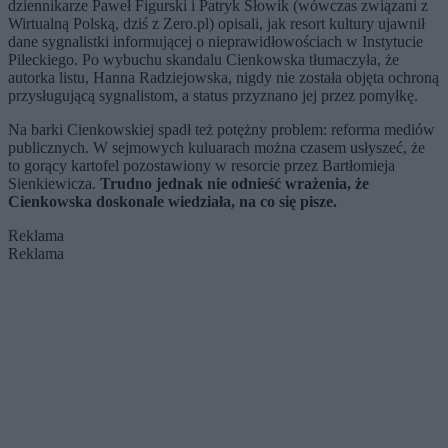
dziennikarze Paweł Figurski i Patryk Słowik (wówczas związani z
Wirtualną Polską, dziś z Zero.pl) opisali, jak resort kultury ujawnił
dane sygnalistki informującej o nieprawidłowościach w Instytucie
Pileckiego. Po wybuchu skandalu Cienkowska tłumaczyła, że
autorka listu, Hanna Radziejowska, nigdy nie została objęta ochroną
przysługującą sygnalistom, a status przyznano jej przez pomyłkę.
Na barki Cienkowskiej spadł też potężny problem: reforma mediów
publicznych. W sejmowych kuluarach można czasem usłyszeć, że
to gorący kartofel pozostawiony w resorcie przez Bartłomieja
Sienkiewicza.
Trudno jednak nie odnieść wrażenia, że
Cienkowska doskonale wiedziała, na co się pisze.
Reklama
Reklama