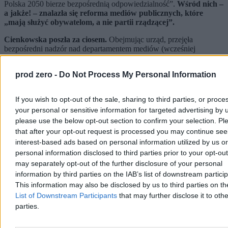
Polska 2050 bierze bezpośrednią odpowiedzialność”.
Wśród nich –
a jakże! – znalazła się reforma mediów publicznych, które
„mają służyć obywatelom, a nie partii rządzącej”.
Cienkowska poszła za ciosem.
Obejmując urząd, przejęła
bezpośredni nadzór nad departamentem mediów (wcześniej
sprawował go jeden z wiceministrów), a w ocenie skutków regulacji
projektu nowej ustawy medialnej wpisała siebie jako osobę za niego
prod zero -
Do Not Process My Personal Information
odpowiedzialną.
Nowelizacja ustawy o radiofonii i telewizji to jeden z najdłużej
If you wish to opt-out of the sale, sharing to third parties, or proce
powstających projektów tej kadencji. Przepisy przygotowywał
your personal or sensitive information for targeted advertising by 
jeszcze wiceminister Andrzej Wyrobiec, później temat przejęli
Sławomir Rogowski i Maciej Wróbel, a następnie pod swoje
please use the below opt-out section to confirm your selection. Pl
skrzydła wzięła go bezpośrednio Marta Cienkowska. Harmonogram
that after your opt-out request is processed you may continue see
prac legislacyjnych zmieniano wielokrotnie. Do Sejmu projekt
interest-based ads based on personal information utilized by us or
pierwotnie miał trafić jeszcze w czerwcu 2025 r. Tak się jednak nie
personal information disclosed to third parties prior to your opt-ou
stało – na wiele miesięcy utknął w ministerialnych szufladach.
may separately opt-out of the further disclosure of your personal
information by third parties on the IAB’s list of downstream partici
Reklama
Reklama
This information may also be disclosed by us to third parties on t
List of Downstream Participants
that may further disclose it to othe
parties.