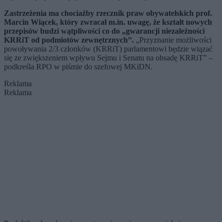
Zastrzeżenia ma chociażby rzecznik praw obywatelskich prof.
Marcin Wiącek, który zwracał m.in. uwagę, że kształt nowych
przepisów budzi wątpliwości co do „gwarancji niezależności
KRRiT od podmiotów zewnętrznych”.
„Przyznanie możliwości
powoływania 2/3 członków (KRRiT) parlamentowi będzie wiązać
się ze zwiększeniem wpływu Sejmu i Senatu na obsadę KRRiT” –
podkreśla RPO w piśmie do szefowej MKiDN.
Reklama
Reklama