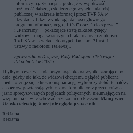
informacyjną. Sytuacja ta poddaje w wątpliwość
możliwość dalszego skutecznego wypełniania misji
publicznej w zakresie informacji przez TVP SA w
likwidacji. Także wyniki oglądalności głównego
programu informacyjnego „19.30” oraz „Teleexpressu”
i „Panoramy” – pokazujące stratę kilkuset tysięcy
widzów – mogą świadczyć o braku realnych zdolności
TVP SA w likwidacji do wypełniania art. 21 ust. 1
ustawy o radiofonii i telewizji.
Sprawozdanie Krajowej Rady Radiofonii i Telewizji z
działalności w 2025 r.
I byłbym nawet w stanie przymknąć oko na wyniki szorujące po
dnie, gdyby nie fakt, że widzowi chcącemu oglądać publiczne
media oferuje się jednostronną narrację, wybiórczy dobór tematów,
ekspertów powtarzających te same formułki oraz prezenterów o
jasno sprecyzowanych poglądach politycznych, nieumiejących na
wizji ani na chwilę schować przekonań do kieszeni.
Mamy więc
kiepską telewizję, której nie ogląda prawie nikt.
Reklama
Reklama