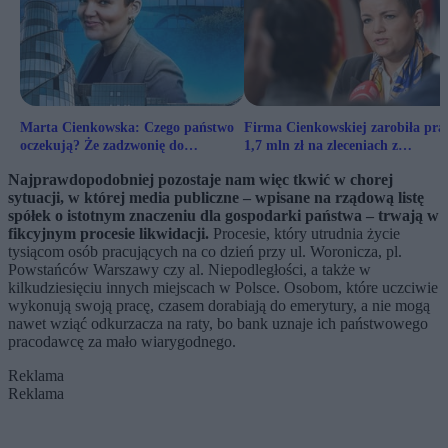
Marta Cienkowska: Czego państwo
Firma Cienkowskiej zarobiła pra
oczekują? Że zadzwonię do
1,7 mln zł na zleceniach z
dziennikarza TVP i powiem: „to mi
warszawskiego ratusza
Najprawdopodobniej pozostaje nam więc tkwić w chorej
się nie podoba”?
sytuacji, w której media publiczne – wpisane na rządową listę
spółek o istotnym znaczeniu dla gospodarki państwa – trwają w
fikcyjnym procesie likwidacji.
Procesie, który utrudnia życie
tysiącom osób pracujących na co dzień przy ul. Woronicza, pl.
Powstańców Warszawy czy al. Niepodległości, a także w
kilkudziesięciu innych miejscach w Polsce. Osobom, które uczciwie
wykonują swoją pracę, czasem dorabiają do emerytury, a nie mogą
nawet wziąć odkurzacza na raty, bo bank uznaje ich państwowego
pracodawcę za mało wiarygodnego.
Reklama
Reklama