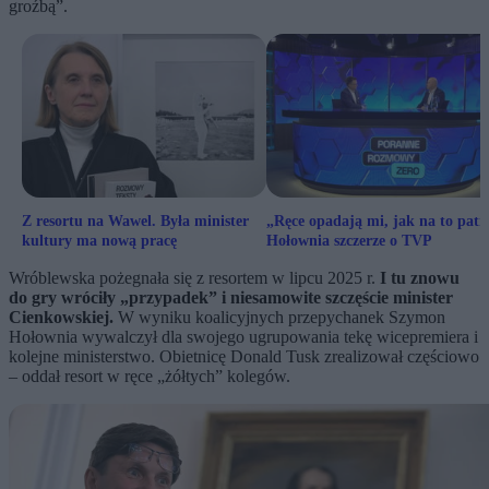
groźbą”.
Z resortu na Wawel. Była minister
„Ręce opadają mi, jak na to patr
kultury ma nową pracę
Hołownia szczerze o TVP
Wróblewska pożegnała się z resortem w lipcu 2025 r.
I tu znowu
do gry wróciły „przypadek” i niesamowite szczęście minister
Cienkowskiej.
W wyniku koalicyjnych przepychanek Szymon
Hołownia wywalczył dla swojego ugrupowania tekę wicepremiera i
kolejne ministerstwo. Obietnicę Donald Tusk zrealizował częściowo
– oddał resort w ręce „żółtych” kolegów.