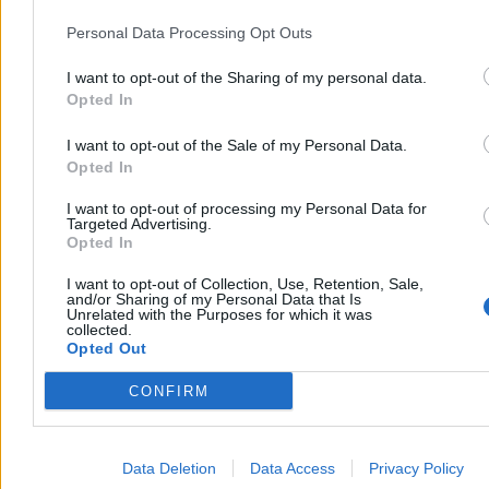
Personal Data Processing Opt Outs
I want to opt-out of the Sharing of my personal data.
Opted In
I want to opt-out of the Sale of my Personal Data.
Opted In
Powód?
Brak konsensusu w koalicji rządzącej odnośnie do
I want to opt-out of processing my Personal Data for
kształtu projektowanych przepisów.
Kością niezgody stała się
Targeted Advertising.
kwestia finansowania mediów publicznych. Projekt zakłada
Opted In
likwidację abonamentu radiowo-telewizyjnego – media publiczne
miałyby być rokrocznie dotowane bezpośrednio z budżetu państwa
I want to opt-out of Collection, Use, Retention, Sale,
kwotą 2,5 mld zł. Na takie rozwiązanie nie zgadza się Ministerstwo
and/or Sharing of my Personal Data that Is
Finansów.
Unrelated with the Purposes for which it was
collected.
Cienkowska zaklina jednak rzeczywistość.
Mimo że
Opted Out
Ministerstwo Finansów wprost pisało do resortu kultury, że
„przedstawiona kwota jest niemożliwa do poniesienia przez budżet i
CONFIRM
będzie miała negatywny wpływ na sektor instytucji rządowych i
samorządowych”,
minister w lutowej rozmowie z Zero.pl
powoływała się na enigmatyczną zgodę, którą miała uzyskać od
szefa resortu finansów Andrzeja Domańskiego
.
Data Deletion
Data Access
Privacy Policy