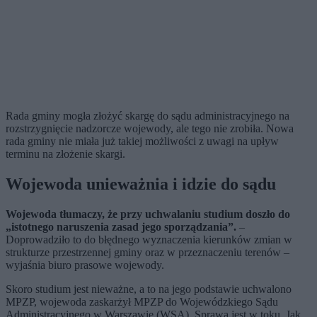
Rada gminy mogła złożyć skargę do sądu administracyjnego na
rozstrzygnięcie nadzorcze wojewody, ale tego nie zrobiła. Nowa
rada gminy nie miała już takiej możliwości z uwagi na upływ
terminu na złożenie skargi.
Wojewoda unieważnia i idzie do sądu
Wojewoda tłumaczy, że przy uchwalaniu studium doszło do
„istotnego naruszenia zasad jego sporządzania”.
–
Doprowadziło to do błędnego wyznaczenia kierunków zmian w
strukturze przestrzennej gminy oraz w przeznaczeniu terenów –
wyjaśnia biuro prasowe wojewody.
Skoro studium jest nieważne, a to na jego podstawie uchwalono
MPZP, wojewoda zaskarżył MPZP do Wojewódzkiego Sądu
Administracyjnego w Warszawie (WSA). Sprawa jest w toku. Jak