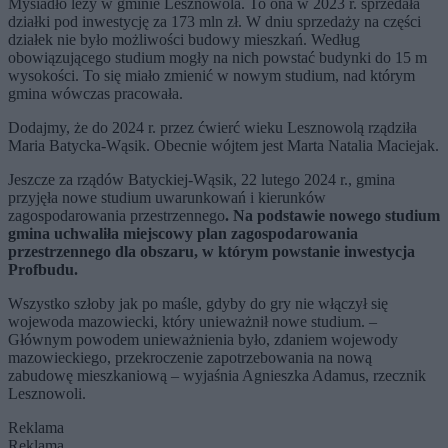
Mysiadło leży w gminie Lesznowola. To ona w 2023 r. sprzedała
działki pod inwestycję za 173 mln zł. W dniu sprzedaży na części
działek nie było możliwości budowy mieszkań. Według
obowiązującego studium mogły na nich powstać budynki do 15 m
wysokości. To się miało zmienić w nowym studium, nad którym
gmina wówczas pracowała.
Dodajmy, że do 2024 r. przez ćwierć wieku Lesznowolą rządziła
Maria Batycka-Wąsik. Obecnie wójtem jest Marta Natalia Maciejak.
Jeszcze za rządów Batyckiej-Wąsik, 22 lutego 2024 r., gmina
przyjęła nowe studium uwarunkowań i kierunków
zagospodarowania przestrzennego
. Na podstawie nowego studium
gmina uchwaliła miejscowy plan zagospodarowania
przestrzennego dla obszaru, w którym powstanie inwestycja
Profbudu.
Wszystko szłoby jak po maśle, gdyby do gry nie włączył się
wojewoda mazowiecki, który unieważnił nowe studium. –
Głównym powodem unieważnienia było, zdaniem wojewody
mazowieckiego, przekroczenie zapotrzebowania na nową
zabudowę mieszkaniową – wyjaśnia Agnieszka Adamus, rzecznik
Lesznowoli.
Reklama
Reklama