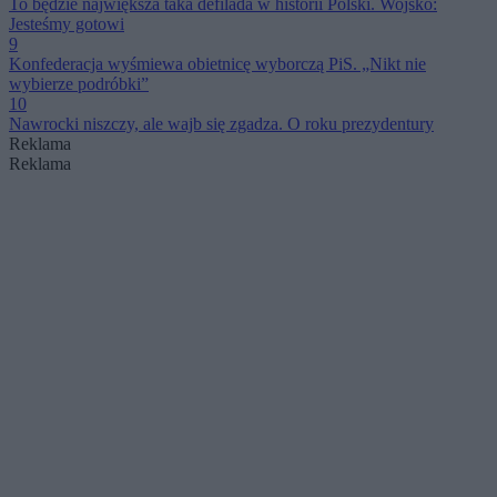
To będzie największa taka defilada w historii Polski. Wojsko:
Jesteśmy gotowi
9
Konfederacja wyśmiewa obietnicę wyborczą PiS. „Nikt nie
wybierze podróbki”
10
Nawrocki niszczy, ale wajb się zgadza. O roku prezydentury
Reklama
Reklama