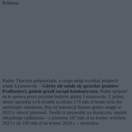
Reklama
Radny Tkaczyk podpowiada, z czego mógł wynikać pośpiech
władz Lesznowoli. –
Gdyby nie udało się sprzedać gruntów
Profbudowi, gminie groził zarząd komisaryczny.
Warto spojrzeć
na tę sprawę przez pryzmat budżetu gminy Lesznowola. Z jednej
strony sprzedaż tych działek za blisko 174 mln zł brutto była dla
samorządu ratunkiem. Bez tej transakcji finanse gminy mogły w
2023 r. utracić płynność. Środki te pozwoliły na drastyczny spadek
oficjalnego zadłużenia – z poziomu 167 mln zł na koniec września
2023 r. do 105 mln zł na koniec 2024 r. – stwierdza.