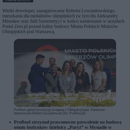
Wielki deweloper, zaangażowanie Roberta Lewandowskiego,
mieszkania dla medalistów olimpijskich (w tym dla Aleksandry
Mirosław oraz Julii Szeremety) i w końcu zamieszanie w urzędach.
Portal Zero.pl poznał kulisy budowy Miasta Polskich Mistrzów
Olimpijskich pod Warszawą.
Profbud ogłosił inwestycję związaną z Olimpijczykami. Partnerem
biznesowym Robert Lewandowski (fot. Profbud.pl)
Profbud otrzymał prawomocne pozwolenie na budowę
ośmiu budynków dzielnicy „Paryż” w Mysiadle w