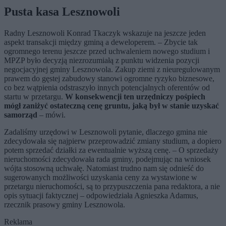
Pusta kasa Lesznowoli
Radny Lesznowoli Konrad Tkaczyk wskazuje na jeszcze jeden
aspekt transakcji między gminą a deweloperem. – Zbycie tak
ogromnego terenu jeszcze przed uchwaleniem nowego studium i
MPZP było decyzją niezrozumiałą z punktu widzenia pozycji
negocjacyjnej gminy Lesznowola. Zakup ziemi z nieuregulowanym
prawem do gęstej zabudowy stanowi ogromne ryzyko biznesowe,
co bez wątpienia odstraszyło innych potencjalnych oferentów od
startu w przetargu.
W konsekwencji ten urzędniczy pośpiech
mógł zaniżyć ostateczną cenę gruntu, jaką był w stanie uzyskać
samorząd
– mówi.
Zadaliśmy urzędowi w Lesznowoli pytanie, dlaczego gmina nie
zdecydowała się najpierw przeprowadzić zmiany studium, a dopiero
potem sprzedać działki za ewentualnie wyższą cenę. – O sprzedaży
nieruchomości zdecydowała rada gminy, podejmując na wniosek
wójta stosowną uchwałę. Natomiast trudno nam się odnieść do
sugerowanych możliwości uzyskania ceny za wystawione w
przetargu nieruchomości, są to przypuszczenia pana redaktora, a nie
opis sytuacji faktycznej – odpowiedziała Agnieszka Adamus,
rzecznik prasowy gminy Lesznowola.
Reklama