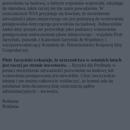
pozwolenia na budowę, o którym wspomina wojewoda, odsyłając
do starostwa, także raczej nie ma szans powodzenia. W
orzecznictwie NSA przyjmuje się bowiem, że stwierdzenie
nieważności planu miejscowego nie jest podstawą do wznowienia
postępowania dotyczącego pozwolenia na budowę. Jednocześnie
żaden inny przepis nie przewiduje jako podstawy wznowienia
postępowania unieważnienia planu miejscowego – wyjaśnia Piotr
Jarzyński, prawnik z Kancelarii Jarzyński & Wspólnicy i
wiceprzewodniczący Komitetu ds. Nieruchomości Krajowej Izby
Gospodarczej.
Piotr Jarzyński wskazuje, że orzecznictwo w ostatnich latach
jest raczej po stronie inwestorów.
– Ryzyko dla Profbudu w
postaci stwierdzenia nieważności pozwolenia na budowę lub
wznowienia postępowania jest niewielkie. Choć rzeczywiście
istnieje i nie można całkowicie wykluczyć, że komuś uda się
przełamać dotychczasową linię orzeczniczą sądów
administracyjnych – stwierdza.
Reklama
Reklama