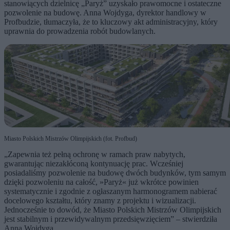
stanowiących dzielnicę „Paryż” uzyskało prawomocne i ostateczne
pozwolenie na budowę. Anna Wojdyga, dyrektor handlowy w
Profbudzie, tłumaczyła, że to kluczowy akt administracyjny, który
uprawnia do prowadzenia robót budowlanych.
Miasto Polskich Mistrzów Olimpijskich (fot. Profbud)
„Zapewnia też pełną ochronę w ramach praw nabytych,
gwarantując niezakłóconą kontynuację prac. Wcześniej
posiadaliśmy pozwolenie na budowę dwóch budynków, tym samym
dzięki pozwoleniu na całość, »Paryż« już wkrótce powinien
systematycznie i zgodnie z ogłaszanym harmonogramem nabierać
docelowego kształtu, który znamy z projektu i wizualizacji.
Jednocześnie to dowód, że Miasto Polskich Mistrzów Olimpijskich
jest stabilnym i przewidywalnym przedsięwzięciem” – stwierdziła
Anna Wojdyga.