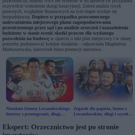
prawomocny, dopóki NSA nie orzeknie w tej sprawie (w przypadku
oczywiście wniesienia skargi kasacyjnej). Zatem analiza ryzyk
prawnych, względnie finansowych na tym etapie wydaje się
bezpodstawna.
Dopiero w przypadku prawomocnego
unieważnienia miejscowego planu zagospodarowania
przestrzennego przez sąd i po analizie orzeczeń i uzasadnienia
będziemy w stanie ocenić skutki prawne dla wydanego
pozwolenia na budowę
w oparciu o taki plan miejscowy i w miarę
potrzeby podejmować kolejne działania – odpowiada Magdalena
Markuszewska, kierownik biura promocji starostwa.
Nieudane biznesy Lewandowskiego.
Zegarek dla papieża, biznes z
Interesy z przestępcami, długi,
Lewandowskim, długi i wyrok.
zmarnowane granty
Odjazdowe życie braci Collins
Ekspert: Orzecznictwo jest po stronie
inwestorów