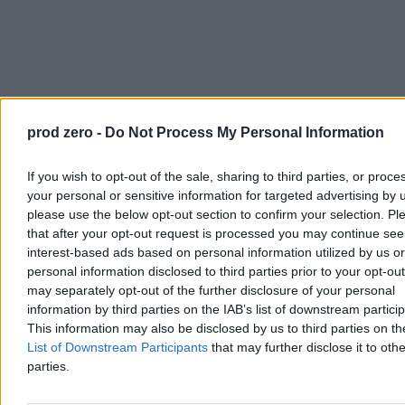
prod zero -
Do Not Process My Personal Information
Deweloper uspokaja
If you wish to opt-out of the sale, sharing to third parties, or proce
your personal or sensitive information for targeted advertising by 
Profbud podkreśla, że samo prowadzenie postępowania przed
please use the below opt-out section to confirm your selection. Pl
Wojewódzkim Sądem Administracyjnym nie zmienia
that after your opt-out request is processed you may continue see
obowiązywania planu miejscowego ani statusu wydanych decyzji
interest-based ads based on personal information utilized by us or
administracyjnych. – Postępowanie jest w toku, a ewentualne
personal information disclosed to third parties prior to your opt-ou
rozstrzygnięcie WSA w I instancji nie kończy sprawy prawomocnie
may separately opt-out of the further disclosure of your personal
– stronom przysługuje jeszcze skarga kasacyjna do Naczelnego
Sądu Administracyjnego – mówi Aida Bella, dyrektor ds.
information by third parties on the IAB’s list of downstream partici
komunikacji i PR w Profbudzie i dodaje, że gmina Lesznowola
This information may also be disclosed by us to third parties on t
proceduje właśnie plan ogólny, który przewiduje zabudowę
List of Downstream Participants
that may further disclose it to othe
mieszkaniową na terenach należących do dewelopera.
parties.
Przedstawiciel dewelopera stwierdza również: – Pozwolenia zostały
wydane inwestorowi działającemu w dobrej wierze, w oparciu o