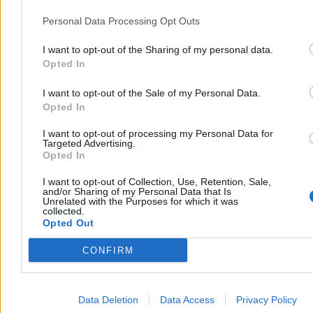
obowiązujący akt prawa miejscowego.
System prawny
Personal Data Processing Opt Outs
przewiduje ochronę stabilności ostatecznych decyzji
administracyjnych oraz bezpieczeństwa obrotu prawnego, co
ma istotne znaczenie zarówno dla inwestora, jak i nabywców
I want to opt-out of the Sharing of my personal data.
lokali.
Ewentualne postępowanie dotyczące planu miejscowego nie
Opted In
powoduje nieważności wydanych wcześniej pozwoleń na budowę
ani zawartych umów z klientami.
I want to opt-out of the Sale of my Personal Data.
Opted In
I want to opt-out of processing my Personal Data for
Targeted Advertising.
Opted In
I want to opt-out of Collection, Use, Retention, Sale,
and/or Sharing of my Personal Data that Is
Unrelated with the Purposes for which it was
collected.
Opted Out
CONFIRM
Data Deletion
Data Access
Privacy Policy