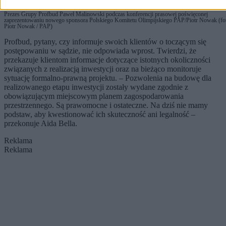
Prezes Grupy Profbud Paweł Malinowski podczas konferencji prasowej poświęconej
zaprezentowaniu nowego sponsora Polskiego Komitetu Olimpijskiego PAP/Piotr Nowak (fot
Piotr Nowak / PAP)
Profbud, pytany, czy informuje swoich klientów o toczącym się
postępowaniu w sądzie, nie odpowiada wprost. Twierdzi, że
przekazuje klientom informacje dotyczące istotnych okoliczności
związanych z realizacją inwestycji oraz na bieżąco monitoruje
sytuację formalno-prawną projektu. – Pozwolenia na budowę dla
realizowanego etapu inwestycji zostały wydane zgodnie z
obowiązującym miejscowym planem zagospodarowania
przestrzennego. Są prawomocne i ostateczne. Na dziś nie mamy
podstaw, aby kwestionować ich skuteczność ani legalność –
przekonuje Aida Bella.
Reklama
Reklama