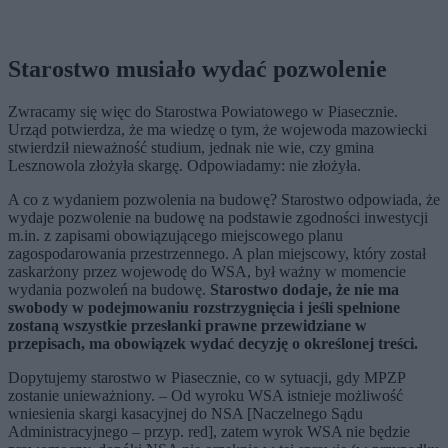
Starostwo musiało wydać pozwolenie
Zwracamy się więc do Starostwa Powiatowego w Piasecznie.
Urząd potwierdza, że ma wiedzę o tym, że wojewoda mazowiecki
stwierdził nieważność studium, jednak nie wie, czy gmina
Lesznowola złożyła skargę. Odpowiadamy: nie złożyła.
A co z wydaniem pozwolenia na budowę? Starostwo odpowiada, że
wydaje pozwolenie na budowę na podstawie zgodności inwestycji
m.in. z zapisami obowiązującego miejscowego planu
zagospodarowania przestrzennego. A plan miejscowy, który został
zaskarżony przez wojewodę do WSA, był ważny w momencie
wydania pozwoleń na budowę.
Starostwo dodaje, że nie ma
swobody w podejmowaniu rozstrzygnięcia i jeśli spełnione
zostaną wszystkie przesłanki prawne przewidziane w
przepisach, ma obowiązek wydać decyzję o określonej treści.
Dopytujemy starostwo w Piasecznie, co w sytuacji, gdy MPZP
zostanie unieważniony. – Od wyroku WSA istnieje możliwość
wniesienia skargi kasacyjnej do NSA [Naczelnego Sądu
Administracyjnego – przyp. red], zatem wyrok WSA nie będzie