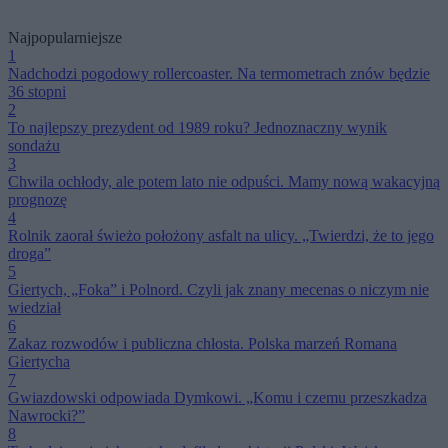
Najpopularniejsze
1
Nadchodzi pogodowy rollercoaster. Na termometrach znów będzie
36 stopni
2
To najlepszy prezydent od 1989 roku? Jednoznaczny wynik
sondażu
3
Chwila ochłody, ale potem lato nie odpuści. Mamy nową wakacyjną
prognozę
4
Rolnik zaorał świeżo położony asfalt na ulicy. „Twierdzi, że to jego
droga”
5
Giertych, „Foka” i Polnord. Czyli jak znany mecenas o niczym nie
wiedział
6
Zakaz rozwodów i publiczna chłosta. Polska marzeń Romana
Giertycha
7
Gwiazdowski odpowiada Dymkowi. „Komu i czemu przeszkadza
Nawrocki?”
8