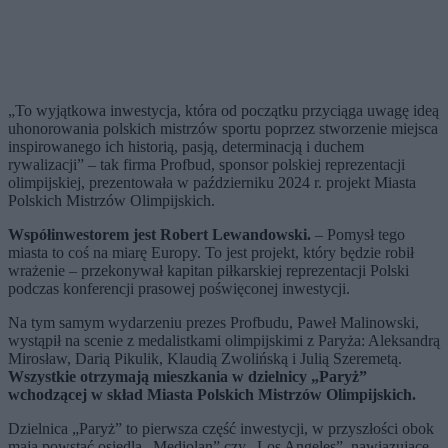
„To wyjątkowa inwestycja, która od początku przyciąga uwagę ideą
uhonorowania polskich mistrzów sportu poprzez stworzenie miejsca
inspirowanego ich historią, pasją, determinacją i duchem
rywalizacji” – tak firma Profbud, sponsor polskiej reprezentacji
olimpijskiej, prezentowała w październiku 2024 r. projekt Miasta
Polskich Mistrzów Olimpijskich.
Współinwestorem jest Robert Lewandowski.
– Pomysł tego
miasta to coś na miarę Europy. To jest projekt, który będzie robił
wrażenie – przekonywał kapitan piłkarskiej reprezentacji Polski
podczas konferencji prasowej poświęconej inwestycji.
Na tym samym wydarzeniu prezes Profbudu, Paweł Malinowski,
wystąpił na scenie z medalistkami olimpijskimi z Paryża: Aleksandrą
Mirosław, Darią Pikulik, Klaudią Zwolińską i Julią Szeremetą.
Wszystkie otrzymają mieszkania w dzielnicy „Paryż”
wchodzącej w skład Miasta Polskich Mistrzów Olimpijskich.
Dzielnica „Paryż” to pierwsza część inwestycji, w przyszłości obok
mają powstać osiedla „Mediolan” czy „Los Angeles”, nawiązujące