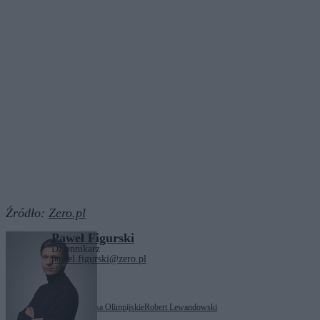
Źródło:
Zero.pl
Paweł Figurski
Dziennikarz
pawel.figurski@zero.pl
Tagi:
deweloperzy
Igrzyska Olimpijskie
Robert Lewandowski