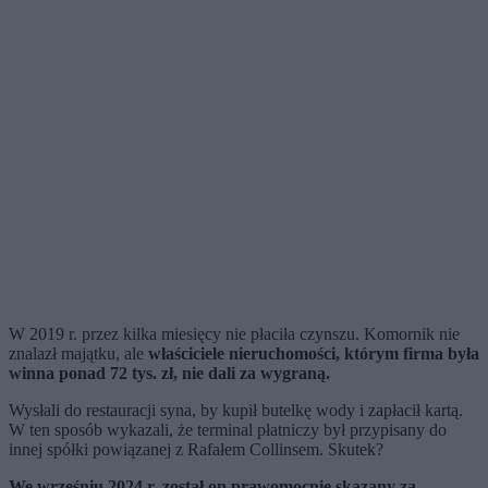
W 2019 r. przez kilka miesięcy nie płaciła czynszu. Komornik nie
znalazł majątku, ale
właściciele nieruchomości, którym firma była
winna ponad 72 tys. zł, nie dali za wygraną.
Wysłali do restauracji syna, by kupił butelkę wody i zapłacił kartą.
W ten sposób wykazali, że terminal płatniczy był przypisany do
innej spółki powiązanej z Rafałem Collinsem. Skutek?
We wrześniu 2024 r. został on prawomocnie skazany za