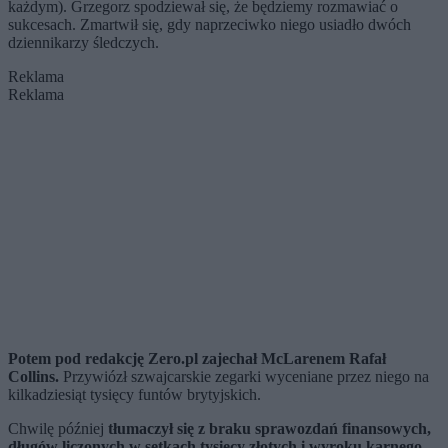
każdym). Grzegorz spodziewał się, że będziemy rozmawiać o
sukcesach. Zmartwił się, gdy naprzeciwko niego usiadło dwóch
dziennikarzy śledczych.
Reklama
Reklama
Potem pod redakcję Zero.pl zajechał McLarenem Rafał
Collins.
Przywiózł szwajcarskie zegarki wyceniane przez niego na
kilkadziesiąt tysięcy funtów brytyjskich.
Chwilę później
tłumaczył się z braku sprawozdań finansowych,
długów liczonych w setkach tysięcy złotych i wyroku karnego
,