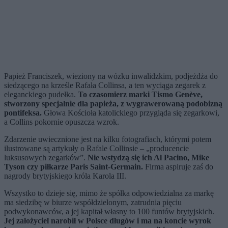
Papież Franciszek, wieziony na wózku inwalidzkim, podjeżdża do
siedzącego na krześle Rafała Collinsa, a ten wyciąga zegarek z
eleganckiego pudełka.
To czasomierz marki Tismo Genève,
stworzony specjalnie dla papieża, z wygrawerowaną podobizną
pontifeksa.
Głowa Kościoła katolickiego przygląda się zegarkowi,
a Collins pokornie opuszcza wzrok.
Zdarzenie uwiecznione jest na kilku fotografiach, którymi potem
ilustrowane są artykuły o Rafale Collinsie – „producencie
luksusowych zegarków”.
Nie wstydzą się ich Al Pacino, Mike
Tyson czy piłkarze Paris Saint-Germain.
Firma aspiruje zaś do
nagrody brytyjskiego króla Karola III.
Wszystko to dzieje się, mimo że spółka odpowiedzialna za markę
ma siedzibę w biurze współdzielonym, zatrudnia pięciu
podwykonawców, a jej kapitał własny to 100 funtów brytyjskich.
Jej założyciel narobił w Polsce długów i ma na koncie wyrok