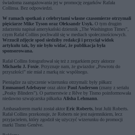
świadoma zaangażowania jej w promocję zegarków Rafała
Collinsa. Bez odpowiedzi.
W ramach spotkań z celebrytami własne czasomierze otrzymali
pięściarze Mike Tyson oraz Ołeksandr Usyk.
O tym drugim
zdarzeniu napisał amerykański dziennik „The Washington Times”,
czym Rafał Collins pochwalił się w mediach społecznościowych.
Wrzucił zdjęcie spod siedziby redakcji i przyciął widok
artykułu tak, by nie było widać, że publikacja była
sponsorowana.
Rafał Collins fotografował się też z zegarkiem przy aktorze
Michaelu J. Foxie
. Przyznaje nam, że gwiazdor „Powrotu do
przyszłości” nie miał z marką nic wspólnego.
Pieniądze za użyczenie wizerunku otrzymali: były piłkarz
Emmanuel Adebayor
oraz aktor
Paul Anderson
(znany z serialu
„Peaky Blinders”). O partnerstwie z Rêve by Tismo poinformowała
niedawno szwajcarska piłkarka
Alisha Lehmann
.
Ambasadorem marki został aktor
Eric Roberts
, brat Julii Roberts.
Rafał Collins przekonuje, że Roberts nie jest najemnikiem, lecz
przyjacielem, który zgodził się użyczyć wizerunku do promocji
marki Tismo Genève.