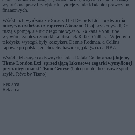
wykreślone przez brytyjskie instytucje za nieskładanie sprawozdań
finansowych.
Wśród nich wyróżnia się Smack That Records Ltd –
wytwórnia
muzyczna założona z raperem Akonem.
Obaj przekonywali, że
ruszą z pompą, ale nic z tego nie wyszło. Na kanale YouTube
wytwórni zamieszczono kilka piosenek Rafała Collinsa. W jednym
teledysku wystąpił były koszykarz Dennis Rodman, a Collins
rapował po polsku, że chciałby bawić się jak gwiazda NBA.
Wśród nielicznych aktywnych spółek Rafała Collinsa
znajdujemy
Tismo London Ltd, sprzedającą luksusowe zegarki wymyślonej
przez niego marki Tismo Genève
(i nieco mniej luksusowe spod
szyldu Rêve by Tismo).
Reklama
Reklama