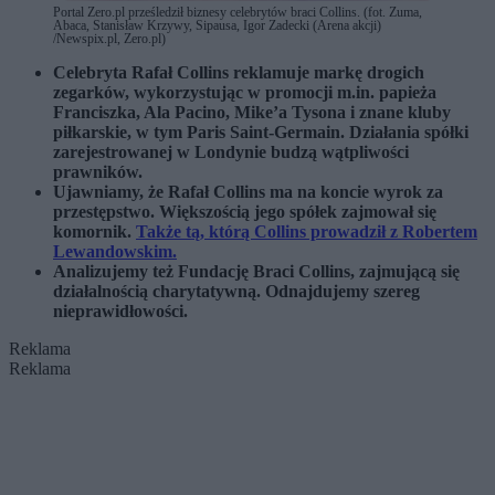
Portal Zero.pl prześledził biznesy celebrytów braci Collins. (fot. Zuma,
Abaca, Stanisław Krzywy, Sipausa, Igor Zadecki (Arena akcji)
/Newspix.pl, Zero.pl)
Celebryta Rafał Collins reklamuje markę drogich
zegarków, wykorzystując w promocji m.in. papieża
Franciszka, Ala Pacino, Mike’a Tysona i znane kluby
piłkarskie, w tym Paris Saint-Germain. Działania spółki
zarejestrowanej w Londynie budzą wątpliwości
prawników.
Ujawniamy, że Rafał Collins ma na koncie wyrok za
przestępstwo. Większością jego spółek zajmował się
komornik.
Także tą, którą Collins prowadził z Robertem
Lewandowskim.
Analizujemy też Fundację Braci Collins, zajmującą się
działalnością charytatywną. Odnajdujemy szereg
nieprawidłowości.
Reklama
Reklama