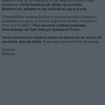
Kłopot w tym, że nie wiadomo, co się faktycznie działo z tymi
pieniędzmi.
Od lat fundacja nie składa sprawozdań
finansowych, pomimo że sąd nakłada na nią grzywny.
Odwiedziliśmy siedzibę fundacji w podwarszawskich Markach.
Zastaliśmy tam garaż, w którym nagrywano kiedyś „Odjazdowe
bryki braci Collins”.
Poza dawnym szyldem programu
telewizyjnego nie było śladu po działalności braci.
Strona internetowa fundacji niedawno kierowała do witryn dla
dorosłych, dziś nie działa.
Podawany numer telefonu nie istnieje.
Reklama
Reklama