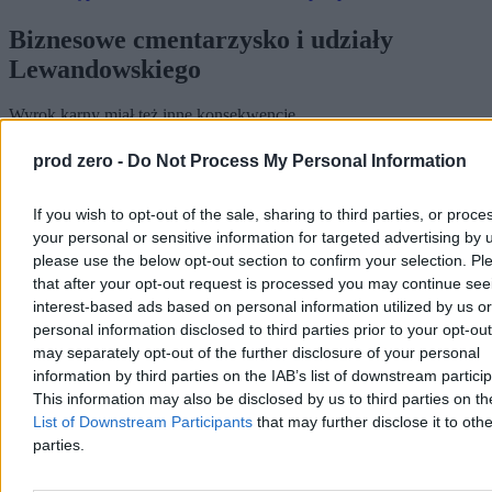
poszkodowanych mogły stracić
fortunę
Biznesowe cmentarzysko i udziały
Lewandowskiego
Wyrok karny miał też inne konsekwencje.
Reklama
prod zero -
Do Not Process My Personal Information
Reklama
If you wish to opt-out of the sale, sharing to third parties, or proce
your personal or sensitive information for targeted advertising by 
please use the below opt-out section to confirm your selection. Pl
that after your opt-out request is processed you may continue see
interest-based ads based on personal information utilized by us or
personal information disclosed to third parties prior to your opt-ou
may separately opt-out of the further disclosure of your personal
information by third parties on the IAB’s list of downstream partici
This information may also be disclosed by us to third parties on t
List of Downstream Participants
that may further disclose it to othe
parties.
– Osoba skazana za takie przestępstwo nie może zasiadać w
zarządach spółek, dlatego Rafał Collins został z nich wykreślony –