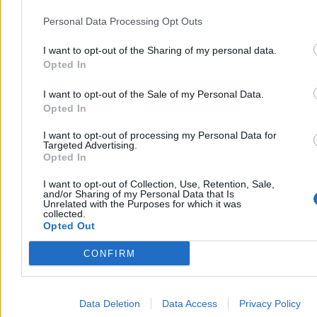
wskazuje Oskar Możdżyń.
Personal Data Processing Opt Outs
Dotyczyło to m.in. spółki Proinvestment Group, którą Collins
założył wspólnie z Robertem Lewandowskim
.
Ich projekt akademii
I want to opt-out of the Sharing of my personal data.
piłkarskiej nigdy nie ruszył. Na początku ubiegłego roku (czyli już
Opted In
po prawomocnym wyroku) Lewandowski podobno sprzedał
udziały w spółce Rafałowi Collinsowi. Jednak w rejestrze gwiazdor
FC Barcelony nadal widnieje jako wspólnik.
I want to opt-out of the Sale of my Personal Data.
Opted In
Na początku 2026 r. komornik zajął udziały Rafała Collinsa w tej i
kilku innych spółkach.
Chodzi o postępowanie dotyczące ponad
I want to opt-out of processing my Personal Data for
225 tys. zł długu.
Nie znamy szczegółów tej sprawy.
Targeted Advertising.
Opted In
W wielu biznesach Collinsa pojawiały się podobne problemy: brak
sprawozdań finansowych oraz skuteczne i nieskuteczne egzekucje
I want to opt-out of Collection, Use, Retention, Sale,
komornicze na rzecz skarbówki. Łącznie mówimy o setkach tysięcy
and/or Sharing of my Personal Data that Is
Unrelated with the Purposes for which it was
złotych zaległości.
W skrócie: państwowe instytucje miały przy
collected.
tych biznesach masę pracy i niewiele korzyści.
Opted Out
Rafał Collins przyznaje, że miał propozycję przepisania jednej ze
CONFIRM
spółek na inną osobę, by „uniknąć problemów”. Po wykreśleniu go
z rejestru długi spadły na Grzegorza Collinsa. Bracia twierdzą, że
spłacają je wspólnie.
Data Deletion
Data Access
Privacy Policy
Reklama