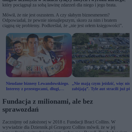
który pociągnął za sobą lawinę zdarzeń dla niego i jego brata.
Mówił, że nie jest oszustem. A czy słabym biznesmenem?
Odpowiadał, że pewnie nienajlepszym, skoro za nim i bratem
ciągną się problemy. Podkreślał, że „nie jest orłem księgowości”.
Nieudane biznesy Lewandowskiego.
„Nie mają czym jeździć, więc nie
Interesy z przestępcami, długi,
zabijają”. Tyle aut stracili już pij
zmarnowane granty
kierowcy
Fundacja z milionami, ale bez
sprawozdań
Zacznijmy od założonej w 2018 r. Fundacji Braci Collins. W
wywiadzie dla Dziennik.pl Grzegorz Collins mówił, że w jej