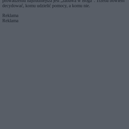
prowadzeniu najtrudniejsza jest „zabawa w Boga”. Trzeba bowiem
decydować, komu udzielić pomocy, a komu nie.
Reklama
Reklama