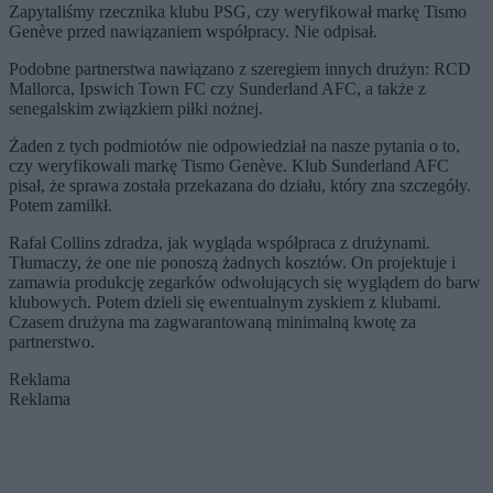
Zapytaliśmy rzecznika klubu PSG, czy weryfikował markę Tismo
Genève przed nawiązaniem współpracy. Nie odpisał.
Podobne partnerstwa nawiązano z szeregiem innych drużyn: RCD
Mallorca, Ipswich Town FC czy Sunderland AFC, a także z
senegalskim związkiem piłki nożnej.
Żaden z tych podmiotów nie odpowiedział na nasze pytania o to,
czy weryfikowali markę Tismo Genève. Klub Sunderland AFC
pisał, że sprawa została przekazana do działu, który zna szczegóły.
Potem zamilkł.
Rafał Collins zdradza, jak wygląda współpraca z drużynami.
Tłumaczy, że one nie ponoszą żadnych kosztów. On projektuje i
zamawia produkcję zegarków odwołujących się wyglądem do barw
klubowych. Potem dzieli się ewentualnym zyskiem z klubami.
Czasem drużyna ma zagwarantowaną minimalną kwotę za
partnerstwo.
Reklama
Reklama