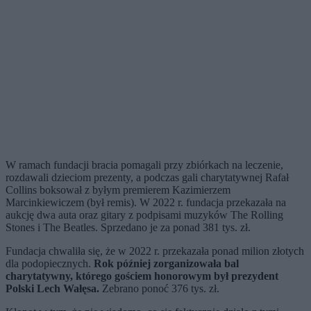
W ramach fundacji bracia pomagali przy zbiórkach na leczenie,
rozdawali dzieciom prezenty, a podczas gali charytatywnej Rafał
Collins boksował z byłym premierem Kazimierzem
Marcinkiewiczem (był remis). W 2022 r. fundacja przekazała na
aukcję dwa auta oraz gitary z podpisami muzyków The Rolling
Stones i The Beatles. Sprzedano je za ponad 381 tys. zł.
Fundacja chwaliła się, że w 2022 r. przekazała ponad milion złotych
dla podopiecznych.
Rok później zorganizowała bal
charytatywny, którego gościem honorowym był prezydent
Polski Lech Wałęsa.
Zebrano ponoć 376 tys. zł.