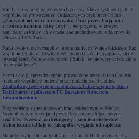
Rafał jest motorem napędowym biznesów. Sławę zyskiwali jednak
wspólnie, od prowadzenia „Odjazdowych bryk braci Collins”.
„Zaczynali od pracy na zmywaku, teraz przerabiają auta
Cristiano Ronaldo i Rity Ory!”
– tak program, w którym
zaglądano za kulisy ich warsztatu samochodowego, reklamowała
telewizja TVN Turbo.
Rafał dwukrotnie wystąpił w programie Kuby Wojewódzkiego. Raz
wspólnie z bratem. To wtedy Wojewódzki spytał Grzegorza, kiedy
przestał kraść. Odpowiedzi udzielił Rafał: „W pierwszy dzień, kiedy
nie musiał kraść”.
Portal Zero.pl sprawdził spółki prowadzone przez Rafała Collinsa
(niektóre wspólnie z bratem) oraz Fundację Braci Collins.
Znaleźliśmy szereg nieprawidłowości. Także w spółce, którą
Rafał założył z piłkarzem FC Barcelony Robertem
Lewandowskim.
Przyjrzeliśmy się też interesom braci zakładanym w Wielkiej
Brytanii, w tym rozwijanej przez Rafała marce luksusowych
zegarków.
Przekaz marketingowy – zdaniem ekspertów –
niekoniecznie oddaje to, jak spółka wygląda od zaplecza.
Na potrzeby tekstu spotykaliśmy się z braćmi Collins (osobno z