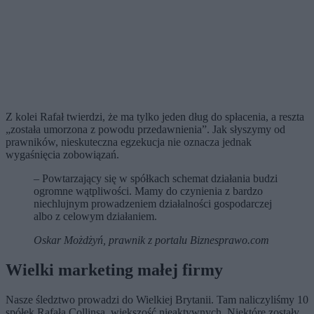
Z kolei Rafał twierdzi, że ma tylko jeden dług do spłacenia, a reszta
„została umorzona z powodu przedawnienia”. Jak słyszymy od
prawników, nieskuteczna egzekucja nie oznacza jednak
wygaśnięcia zobowiązań.
– Powtarzający się w spółkach schemat działania budzi
ogromne wątpliwości. Mamy do czynienia z bardzo
niechlujnym prowadzeniem działalności gospodarczej
albo z celowym działaniem.
Oskar Możdżyń, prawnik z portalu Biznesprawo.com
Wielki marketing małej firmy
Nasze śledztwo prowadzi do Wielkiej Brytanii. Tam naliczyliśmy 10
spółek Rafała Collinsa, większość nieaktywnych. Niektóre zostały