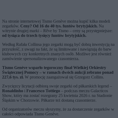
Na stronie internetowej Tismo Genève można kupić kilka modeli
zegarków.
Ceny? Od 16 do 40 tys. funtów brytyjskich.
Na
witrynie drugiej marki – Rêve by Tismo – ceny są przystępniejsze:
od tysiąca do trzech tysięcy funtów brytyjskich.
Według Rafała Collinsa jego zegarki mogą być dobrą inwestycją na
przyszłość, z uwagi na fakt, że są limitowane i nawiązują do barw
klubowych czy konkretnych znanych osób. Możliwe jest również
zamówienie spersonalizowanego czasomierza.
Tismo Genève wsparło tegoroczny finał Wielkiej Orkiestry
Świątecznej Pomocy – w ramach dwóch aukcji zebrano ponad
227,6 tys. zł.
W promocję zaangażował się Grzegorz Collins.
Zwycięzcy licytacji odbiorą swoje zegarki od piłkarskich legend –
Ronaldinho
i
Francesco Tottiego
– podczas meczu Galacticos
Show, który ma zostać rozegrany 25 kwietnia 2026 r. na Stadionie
Śląskim w Chorzowie. Piłkarze też dostaną czasomierze.
Od organizatorów meczu słyszymy, że za dostarczenie zegarków w
całości odpowiada Tismo Genève.