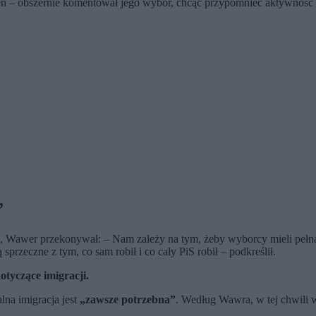
en – obszernie komentował jego wybór, chcąc przypomnieć aktywność
”
, Wawer przekonywał: – Nam zależy na tym, żeby wyborcy mieli pełn
rzeczne z tym, co sam robił i co cały PiS robił – podkreślił.
otyczące imigracji.
na imigracja jest
„zawsze potrzebna”
. Według Wawra, w tej chwili w