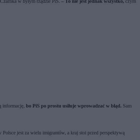
 Czarnka w byłym rządzie PiS.
– To nie jest jednak wszystko,
czym
ą informację,
bo PiS po prostu usiłuje wprowadzać w błąd.
Sam
 Polsce jest za wielu imigrantów, a kraj stoi przed perspektywą