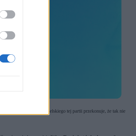
zewodniczący klubu poselskiego tej partii przekonuje, że tak nie