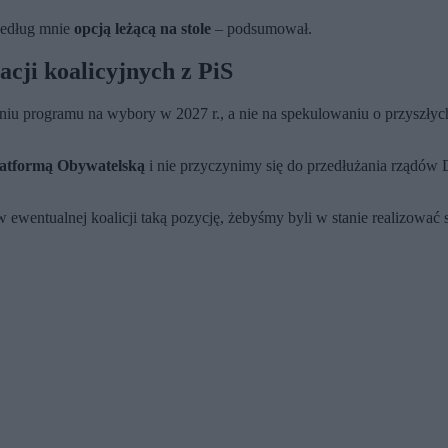
 według mnie
opcją leżącą na stole
– podsumował.
acji koalicyjnych z PiS
u programu na wybory w 2027 r., a nie na spekulowaniu o przyszłych s
Platformą Obywatelską
i nie przyczynimy się do przedłużania rządów D
ewentualnej koalicji taką pozycję, żebyśmy byli w stanie realizować s