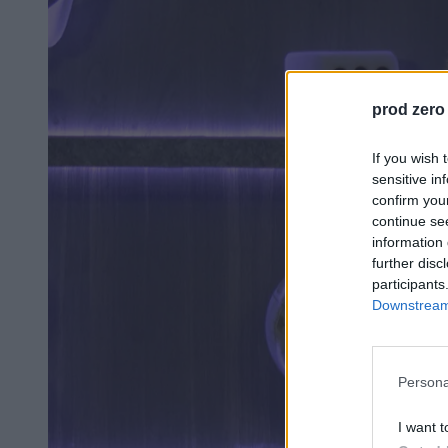
prod zero
If you wish 
sensitive in
confirm you
continue se
information 
further disc
participants
Downstream 
Persona
I want t