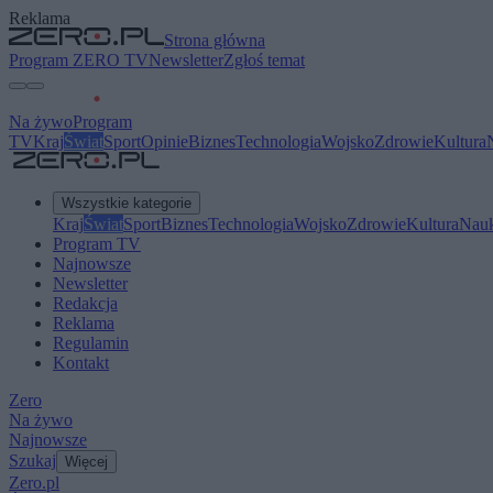
Reklama
Strona główna
Program ZERO TV
Newsletter
Zgłoś temat
Na żywo
Program
TV
Kraj
Świat
Sport
Opinie
Biznes
Technologia
Wojsko
Zdrowie
Kultura
Wszystkie kategorie
Kraj
Świat
Sport
Biznes
Technologia
Wojsko
Zdrowie
Kultura
Nau
Program TV
Najnowsze
Newsletter
Redakcja
Reklama
Regulamin
Kontakt
Zero
Na żywo
Najnowsze
Szukaj
Więcej
Zero.pl