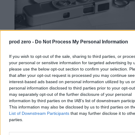
prod zero -
Do Not Process My Personal Information
Ranking europejskich wywiadów. Polska w
If you wish to opt-out of the sale, sharing to third parties, or proce
pierwszej dziesiątce
your personal or sensitive information for targeted advertising by 
please use the below opt-out section to confirm your selection. Pl
Wielka Brytania ma najlepszy wywiad w Europie, a Polska znalazła
that after your opt-out request is processed you may continue see
się na dziewiątym miejscu – wynika z rankingu francuskiego
interest-based ads based on personal information utilized by us or
magazynu „L'Express”. Zestawienie powstało na podstawie ocen 60
personal information disclosed to third parties prior to your opt-ou
ekspertów z 25 krajów. W czołówce znalazły się także Francja,
may separately opt-out of the further disclosure of your personal
Holandia i Ukraina.
information by third parties on the IAB’s list of downstream partici
This information may also be disclosed by us to third parties on t
List of Downstream Participants
that may further disclose it to othe
Aleksandra Cieślik
parties.
Wczoraj 20:34
4 min