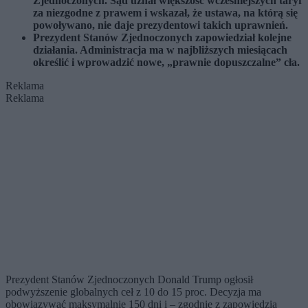
Zjednoczonych. Sąd uznał większość wcześniejszych taryf
za niezgodne z prawem i wskazał, że ustawa, na którą się
powoływano, nie daje prezydentowi takich uprawnień.
Prezydent Stanów Zjednoczonych zapowiedział kolejne
działania. Administracja ma w najbliższych miesiącach
określić i wprowadzić nowe, „prawnie dopuszczalne” cła.
Reklama
Reklama
Prezydent Stanów Zjednoczonych Donald Trump ogłosił
podwyższenie globalnych ceł z 10 do 15 proc. Decyzja ma
obowiązywać maksymalnie 150 dni i – zgodnie z zapowiedzią