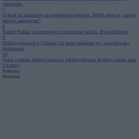
człowieka
7
O krok od katastrofy na niemieckim lotnisku. MSW mówi o „nowej
jakości zagrożenia”
8
Śmierć Polaka po interwencji niemieckiej policji. Trwa śledztwo
9
Polska rozmawia z Ukrainą. Są nowe ustalenia ws. poszukiwań i
ekshumacji
10
Pożar centrum logistycznego w Jekaterynburgu. Kolejny udany atak
Ukrainy?
Reklama
Reklama