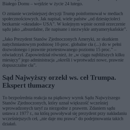
Białego Domu – wejdzie w życie 24 lutego.
O zmianie wcześniejszej decyzji Trump poinformował w mediach
społecznościowych. Jak napisał, wiele państw „od dziesięcioleci
bezkarnie »okradało« USA”. W kolejnym wpisie ocenił orzeczenie
sądu jako „absurdalne, źle napisane i niezwykle antyamerykańskie”.
„Jako Prezydent Stanów Zjednoczonych Ameryki, ze skutkiem
natychmiastowym podniosę 10-proc. globalne cła (...) do w pełni
dozwolonego i prawnie przetestowanego poziomu 15 proc.” –
oświadczył. Zapowiedział również, że „w ciągu najbliższych kilku
miesięcy” jego administracja „określi i wprotwadzi nowe, prawnie
dopuszczalne cła”.
Sąd Najwyższy orzekł ws. ceł Trumpa.
Ekspert tłumaczy
To bezpośrednia reakcja na piątkowy wyrok Sądu Najwyższego
Stanów Zjednoczonych, który uznał większość wcześniej
wprowadzonych taryf za niezgodne z prawem. Zdaniem sądu
ustawa z 1977 r., na którą powoływał się prezydent przy nakładaniu
wcześniejszych ceł, „nie daje mu prawa” do podejmowania takich
działań.