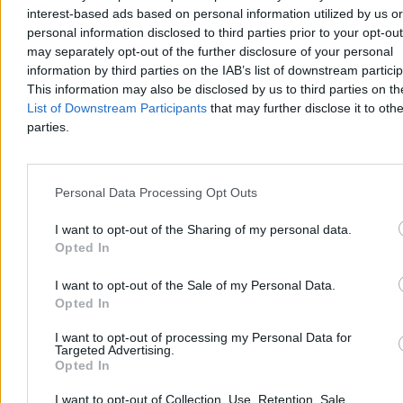
Ventoux. Polka liderką Tour de France
interest-based ads based on personal information utilized by us or
personal information disclosed to third parties prior to your opt-ou
Katarzyna Niewiadoma-Phinney (Canyon-SRAM) wygrała 7. etap
may separately opt-out of the further disclosure of your personal
Tour de France Kobiet, kończący się na szczycie Mont Ventoux, i
została nową liderką klasyfikacji generalnej. To jej pierwsze
information by third parties on the IAB’s list of downstream partici
etapowe zwycięstwo od 2019 r. Ósma na etapie była Dominika
This information may also be disclosed by us to third parties on t
Włodarczyk (UAE Team ADQ), tracąc 3 minuty i 26 sekund.
List of Downstream Participants
that may further disclose it to othe
parties.
Tomasz Pałasz
Wczoraj 19:27
Personal Data Processing Opt Outs
3 min
Reklama
I want to opt-out of the Sharing of my personal data.
Reklama
Opted In
I want to opt-out of the Sale of my Personal Data.
Opted In
I want to opt-out of processing my Personal Data for
Targeted Advertising.
Opted In
I want to opt-out of Collection, Use, Retention, Sale,