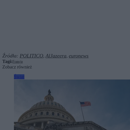
Źródła:
POLITICO
AlJazeera
euronews
,
,
Tagi:
Francja
Zobacz również
Świat