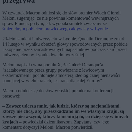
przegrywa
W czwartek Macron odniósł się do słów premier Włoch Giorgii
Meloni sugerując, że nie powinna komentować wewnętrznych
spraw Francji, po tym, jak wyraziła smutek związany ze
śmiertelnym pobiciem prawicowego aktywisty w Lyonie
.
23-letni student Uniwersytetu w Lyonie, Quentin Deranque zmarł
14 lutego w wyniku obrażeń głowy spowodowanych przez pobicie
i skopanie przez zamaskowanych napastników podczas starć przed
uniwersytetem w Lyonie dwa dni wcześniej.
Meloni napisała w na portalu X, że śmierć Deranque'a
"zaatakowanego przez grupy powiązane z lewicowym
ekstremizmem i pochłonięte atmosferą ideologicznej nienawiści
panującej w wielu krajach, jest raną dla całej Europy".
Macron odniosł się do słów włoskiej premier na konferencji
prasowej:
–
Zawsze uderza mnie, jak ludzie, którzy są nacjonalistami,
którzy nie chcą, aby przeszkadzano im we własnym kraju, są
zawsze pierwszymi, którzy komentują to, co dzieje się w innych
krajach
– powiedział dziennikarzom. Zapytany, czy jego
komentarz dotyczył Meloni, Macron potwierdził.