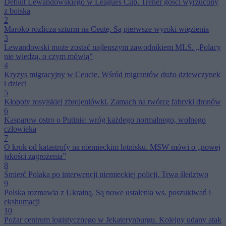
Debiut Lewandowskiego w Leagues Cup. Trener gości wyrzucony
z boiska
2
Maroko rozlicza szturm na Ceutę. Są pierwsze wyroki więzienia
3
Lewandowski może zostać najlepszym zawodnikiem MLS. „Polacy
nie wiedzą, o czym mówią”
4
Kryzys migracyjny w Ceucie. Wśród migrantów dużo dziewczynek
i dzieci
5
Kłopoty rosyjskiej zbrojeniówki. Zamach na twórcę fabryki dronów
6
Kasparow ostro o Putinie: wróg każdego normalnego, wolnego
człowieka
7
O krok od katastrofy na niemieckim lotnisku. MSW mówi o „nowej
jakości zagrożenia”
8
Śmierć Polaka po interwencji niemieckiej policji. Trwa śledztwo
9
Polska rozmawia z Ukrainą. Są nowe ustalenia ws. poszukiwań i
ekshumacji
10
Pożar centrum logistycznego w Jekaterynburgu. Kolejny udany atak