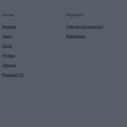
Tematy
Regulamin
Kultura
Polityka prywatności
Sport
Regulamin
Świat
Wojsko
Zdrowie
Program TV
© 2026 Kanał Zero Spółka Akcyjna