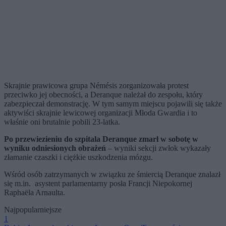
Skrajnie prawicowa grupa Némésis zorganizowała protest
przeciwko jej obecności, a Deranque należał do zespołu, który
zabezpieczał demonstrację. W tym samym miejscu pojawili się także
aktywiści skrajnie lewicowej organizacji Młoda Gwardia i to
właśnie oni brutalnie pobili 23-latka.
Po przewiezieniu do szpitala Deranque zmarł w sobotę w
wyniku odniesionych obrażeń
– wyniki sekcji zwłok wykazały
złamanie czaszki i ciężkie uszkodzenia mózgu.
Wśród osób zatrzymanych w związku ze śmiercią Deranque znalazł
się m.in. asystent parlamentarny posła Francji Niepokornej
Raphaëla Arnaulta.
Najpopularniejsze
1