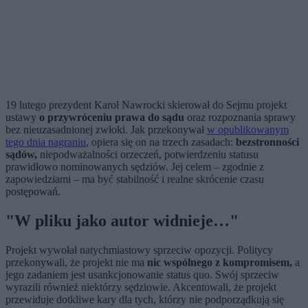
19 lutego prezydent Karol Nawrocki skierował do Sejmu projekt
ustawy
o przywróceniu prawa do sądu
oraz rozpoznania sprawy
bez nieuzasadnionej zwłoki. Jak przekonywał
w opublikowanym
tego dnia nagraniu
, opiera się on na trzech zasadach:
bezstronności
sądów,
niepodważalności orzeczeń, potwierdzeniu statusu
prawidłowo nominowanych sędziów. Jej celem – zgodnie z
zapowiedziami – ma być stabilność i realne skrócenie czasu
postępowań.
"W pliku jako autor widnieje…"
Projekt wywołał natychmiastowy sprzeciw opozycji. Politycy
przekonywali, że projekt nie ma
nic wspólnego z kompromisem,
a
jego zadaniem jest usankcjonowanie status quo. Swój sprzeciw
wyrazili również niektórzy sędziowie. Akcentowali, że projekt
przewiduje dotkliwe kary dla tych, którzy nie podporządkują się