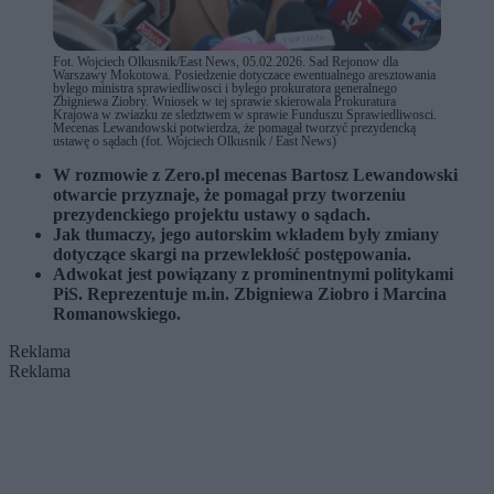
Fot. Wojciech Olkusnik/East News, 05.02.2026. Sad Rejonow dla
Warszawy Mokotowa. Posiedzenie dotyczace ewentualnego aresztowania
bylego ministra sprawiedliwosci i bylego prokuratora generalnego
Zbigniewa Ziobry. Wniosek w tej sprawie skierowala Prokuratura
Krajowa w zwiazku ze sledztwem w sprawie Funduszu Sprawiedliwosci.
Mecenas Lewandowski potwierdza, że pomagał tworzyć prezydencką
ustawę o sądach (fot. Wojciech Olkusnik / East News)
W rozmowie z Zero.pl mecenas Bartosz Lewandowski
otwarcie przyznaje, że pomagał przy tworzeniu
prezydenckiego projektu ustawy o sądach.
Jak tłumaczy, jego autorskim wkładem były zmiany
dotyczące skargi na przewlekłość postępowania.
Adwokat jest powiązany z prominentnymi politykami
PiS. Reprezentuje m.in. Zbigniewa Ziobro i Marcina
Romanowskiego.
Reklama
Reklama