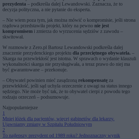
prezydenta
– podkreśla dalej Lewandowski. Zaznacza, że to
decyzja polityczna, a nie pytanie do eksperta.
– Nie wiem poza tym, jak można mówić o kompromisie, jeśli strona
rządowa przedstawiła projekt, który na pewno
nie jest
kompromisem
i zmierza do wyrzucenia sędziów z zawodu –
skwitował.
W rozmowie z Zero.pl Bartosz Lewandowski podkreśla dalej
znaczenie prezydenckiego projektu
dla przeciętnego obywatela.
–
Skarga na przewlekłość jest istotna. W sprawach o wydanie klauzuli
wykonalności skarga nie przysługiwała, a teraz prawo do niej ma
być gwarantowane – przekonuje.
– Obywatel powinien mieć zasądzoną
rekompensatę
za
przewlekłość, jeśli sąd uchyla orzeczenie z uwagi na status innego
sędziego. Nie może być tak, że to obywatel cierpi z powodu tego
rodzaju orzeczeń – podsumowuje.
Najpopularniejsze
1
Mniej łóżek dla pacjentów, więcej gabinetów dla lekarzy.
Ujawniamy zmiany w Szpitalu Południowym
2
To najlepszy prezydent od 1989 roku? Jednoznaczny wynik