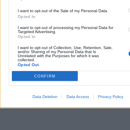
I want to opt-out of the Sale of my Personal Data.
Zostało 150 km. Czego brakuje do docelowej sieci
Opted In
autostrad?
I want to opt-out of processing my Personal Data for
Większość planowanej sieci autostrad w Polsce jest już
Targeted Advertising.
udostępniona kierowcom. Do osiągnięcia ostatecznego celu
Opted In
podanego w rządowych rozporządzeniach brakuje niecałych 150
kilometrów. Generalna Dyrekcja Dróg Krajowych i Autostrad
I want to opt-out of Collection, Use, Retention, Sale,
planuje domknięcie brakujących odcinków oraz rozbudowę
and/or Sharing of my Personal Data that Is
najbardziej zatłoczonych tras o dodatkowe pasy.
Unrelated with the Purposes for which it was
collected.
Opted Out
CONFIRM
Agnieszka Waś-Turecka
Dzisiaj 11:23
5 min
Reklama
Data Deletion
Data Access
Privacy Policy
Reklama