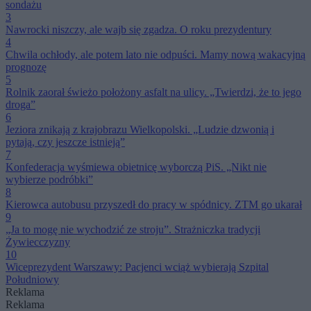
sondażu
3
Nawrocki niszczy, ale wajb się zgadza. O roku prezydentury
4
Chwila ochłody, ale potem lato nie odpuści. Mamy nową wakacyjną
prognozę
5
Rolnik zaorał świeżo położony asfalt na ulicy. „Twierdzi, że to jego
droga”
6
Jeziora znikają z krajobrazu Wielkopolski. „Ludzie dzwonią i
pytają, czy jeszcze istnieją”
7
Konfederacja wyśmiewa obietnicę wyborczą PiS. „Nikt nie
wybierze podróbki”
8
Kierowca autobusu przyszedł do pracy w spódnicy. ZTM go ukarał
9
„Ja to mogę nie wychodzić ze stroju”. Strażniczka tradycji
Żywiecczyzny
10
Wiceprezydent Warszawy: Pacjenci wciąż wybierają Szpital
Południowy
Reklama
Reklama