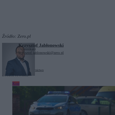
Źródło:
Zero.pl
Krzysztof Jabłonowski
Dziennikarz
krzysztof.jablonowski@zero.pl
Tagi:
prezydent RP
sądownictwo
Zobacz również
Kraj