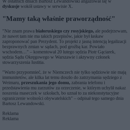
W ostatnich dniach Bartosz Lewandowski angażował się w
dyskusje
wokół ustawy w serwisie X.
"Mamy
taką właśnie praworządność"
"Nie znam prawa
białoruskiego czy rosyjskiego,
ale podejrzewam,
że nawet tam nie ma takich przepisów, jakie był łaskaw
zaproponować pan Prezydent. To projekt z jasną intencją legalizacji
bezprawnych zmian w sądach, pod groźbą kar. Powiało
wschodem…" – komentował 20 lutego sędzia Piotr Gąciarek,
sędzia Sądu Okręgowego w Warszawie i aktywny członek
stowarzyszenia Iustitia.
"Warto przypomnieć, że w Niemczech nie tylko sędziowie nie mają
immunitetów, ale kilka lat temu doszło do zatrzymania sędziego z
Weimaru,
przeszukania jego domu,
zabrania telefonu i
przedstawienia mu zarzutów za orzeczenie, w którym uchylił nakaz
noszenia maseczek w szkołach, bo uznał to za niekonstytucyjne
ograniczenie wolności obywatelskich" – odpisał tego samego dnia
Bartosz Lewandowski.
Reklama
Reklama