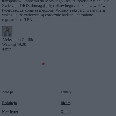
transportowi konnemu do Morskiego Oka. Aktywiści z ruchu Dla
Zwierząt i DIOZ domagają się całkowitego zakazu przewozów,
twierdząc, że konie są męczone. Wozacy i eksperci weterynarii
wskazują, że zwierzęta są corocznie badane i chronione
regulaminem TPN.
Aleksandra Cieślik
Wczoraj 19:20
4 min
Zero.pl
Tematy
Redakcja
Biznes
Newsletter
Opinie