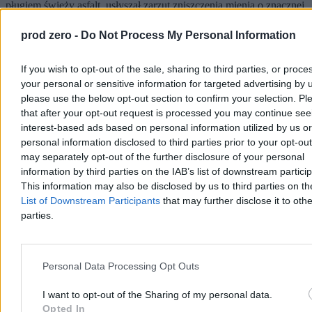
pługiem świeży asfalt, usłyszał zarzut zniszczenia mienia o znacznej
wartości. Prokuratura wystąpiła o jego tymczasowe aresztowanie.
prod zero -
Do Not Process My Personal Information
If you wish to opt-out of the sale, sharing to third parties, or proce
Agnieszka Waś-Turecka
your personal or sensitive information for targeted advertising by 
Dzisiaj 12:14
3 min
please use the below opt-out section to confirm your selection. Pl
that after your opt-out request is processed you may continue see
Kraj
interest-based ads based on personal information utilized by us or
personal information disclosed to third parties prior to your opt-ou
may separately opt-out of the further disclosure of your personal
information by third parties on the IAB’s list of downstream partici
This information may also be disclosed by us to third parties on t
List of Downstream Participants
that may further disclose it to othe
parties.
Personal Data Processing Opt Outs
I want to opt-out of the Sharing of my personal data.
Opted In