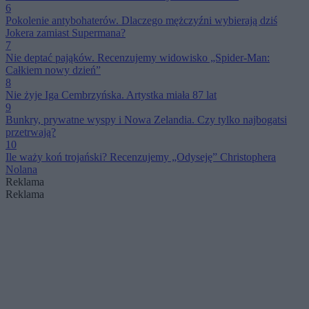
6
Pokolenie antybohaterów. Dlaczego mężczyźni wybierają dziś
Jokera zamiast Supermana?
7
Nie deptać pająków. Recenzujemy widowisko „Spider-Man:
Całkiem nowy dzień”
8
Nie żyje Iga Cembrzyńska. Artystka miała 87 lat
9
Bunkry, prywatne wyspy i Nowa Zelandia. Czy tylko najbogatsi
przetrwają?
10
Ile waży koń trojański? Recenzujemy „Odyseję” Christophera
Nolana
Reklama
Reklama