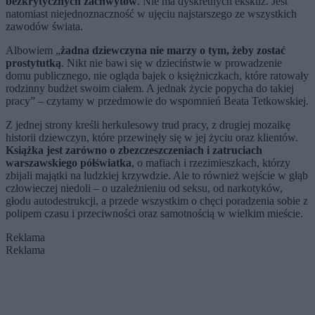
bezkrytycznych zachwytów
. Nie ma dyskretnych ekskuz. Jest
natomiast niejednoznaczność w ujęciu najstarszego ze wszystkich
zawodów świata.
Albowiem „
żadna dziewczyna nie marzy o tym, żeby zostać
prostytutką
. Nikt nie bawi się w dzieciństwie w prowadzenie
domu publicznego, nie ogląda bajek o księżniczkach, które ratowały
rodzinny budżet swoim ciałem. A jednak życie popycha do takiej
pracy” – czytamy w przedmowie do wspomnień Beata Tetkowskiej.
Z jednej strony kreśli herkulesowy trud pracy, z drugiej mozaikę
historii dziewczyn, które przewinęły się w jej życiu oraz klientów.
Książka jest zarówno o zbezczeszczeniach i zatruciach
warszawskiego półświatka
, o mafiach i rzezimieszkach, którzy
zbijali majątki na ludzkiej krzywdzie. Ale to również wejście w głąb
człowieczej niedoli – o uzależnieniu od seksu, od narkotyków,
głodu autodestrukcji, a przede wszystkim o chęci poradzenia sobie z
polipem czasu i przeciwności oraz samotnością w wielkim mieście.
Reklama
Reklama