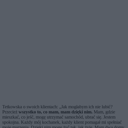
Tetkowska o swoich klientach: „Jak mogłabym ich nie lubić?
Przecież
wszystko to, co mam, mam dzięki nim.
Mam, gdzie
mieszkać, co jeść, mogę utrzymać samochód, ubrać się. Jestem
spokojna. Każdy mój kochanek, każdy klient pomagał mi spełniać
moje marzenia. Dzięki nim mogę żyć tak, jak żyję. Mam dwa domy