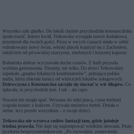
Wszystko szło gładko. Do lokali chętnie przychodziła konstancińska
społeczność. Interes kwitł, Tetkowska wynajęła nawet dodatkową
przestrzeń dla swoich gości. Pizza w owych czasach miała w sobie
wdrukowany nowy świat, włoski placek kojarzył się z Zachodem,
odejściem od prl-owskiej szarzyzny, mielonych i kiszonej kapusty.
Bohaterka dobrze wyczuwała ducha czasów. Z Italii przyszła
wybitna gastronomia. Niestety, nie tylko. Do drzwi Tetkowskiej
zapukała „grupka lokalnych kombinatorów”, pełzająca polska
mafia, która zbierała haracz od właścicieli lokalów usługowych.
Dziewczyna z Konstancina zaczęła się staczać w wir długów.
Co
spłacała, to przychodzili inni. I tak –
da capo
.
Nocami nie mogła spać. Wyssana do nitki pracą, coraz trudniej
wiązała koniec z końcem. Używała mnóstwo forteli. Drżała o
siebie, lecz przede wszystkim – o swoje dzieci.
Tetkowska nie wysuwa cudów fantazji tam, gdzie jaśnieje
trudna prawda.
Nie daje się napompować wielkimi słowami. Pisze
językiem bezprzymiotnikowym. „Po rozwodzie, zostawieniu