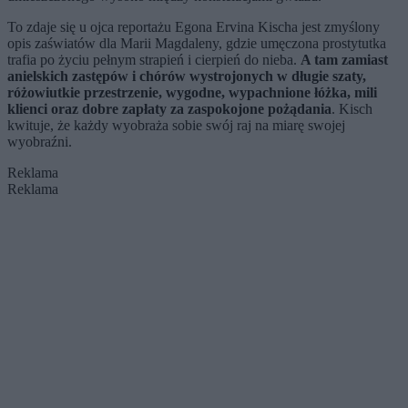
To zdaje się u ojca reportażu Egona Ervina Kischa jest zmyślony
opis zaświatów dla Marii Magdaleny, gdzie umęczona prostytutka
trafia po życiu pełnym strapień i cierpień do nieba.
A tam zamiast
anielskich zastępów i chórów wystrojonych w długie szaty,
różowiutkie przestrzenie, wygodne, wypachnione łóżka, mili
klienci oraz dobre zapłaty za zaspokojone pożądania
. Kisch
kwituje, że każdy wyobraża sobie swój raj na miarę swojej
wyobraźni.
Reklama
Reklama