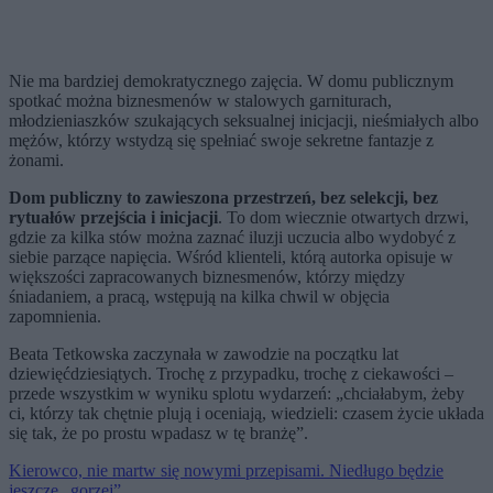
Nie ma bardziej demokratycznego zajęcia. W domu publicznym
spotkać można biznesmenów w stalowych garniturach,
młodzieniaszków szukających seksualnej inicjacji, nieśmiałych albo
mężów, którzy wstydzą się spełniać swoje sekretne fantazje z
żonami.
Dom publiczny to zawieszona przestrzeń, bez selekcji, bez
rytuałów przejścia i inicjacji
. To dom wiecznie otwartych drzwi,
gdzie za kilka stów można zaznać iluzji uczucia albo wydobyć z
siebie parzące napięcia. Wśród klienteli, którą autorka opisuje w
większości zapracowanych biznesmenów, którzy między
śniadaniem, a pracą, wstępują na kilka chwil w objęcia
zapomnienia.
Beata Tetkowska zaczynała w zawodzie na początku lat
dziewięćdziesiątych. Trochę z przypadku, trochę z ciekawości –
przede wszystkim w wyniku splotu wydarzeń: „chciałabym, żeby
ci, którzy tak chętnie plują i oceniają, wiedzieli: czasem życie układa
się tak, że po prostu wpadasz w tę branżę”.
Kierowco, nie martw się nowymi przepisami. Niedługo będzie
jeszcze „gorzej”