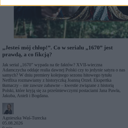
„Jesteś mój chłop!”. Co w serialu „1670” jest
prawdą, a co fikcją?
Jak serial „1670” wypada na tle faktów? XVII-wieczna
Adamczycha oddaje realia dawnej Polski czy to jedynie satyra o nas
samych? W dniu premiery kolejnego sezonu hitowego tytułu
Netflixa rozmawiamy z historyczką Joanną Orzeł. Ekspertka
tłumaczy – nie zawsze zabawne – kwestie związane z historią
Polski, które kryją się za prześmiewczymi postaciami Jana Pawła,
Jakuba, Anieli i Bogdana.
Agnieszka Waś-Turecka
05.08.2026