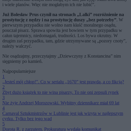
i wiele planów. Więc nie mogłabym ich nie lubić”.
Już Bolesław Prus czynił na stronach „Lalki” rozróżnienie na
prostytucję z nędzy i na prostytucję duszy „bez potrzeby”
. W
pierwszym przypadku nie wolno nam kłaść moralnego osądu,
pouczał pisarz. Sprawa spowita jest bowiem w tym przypadku w
całun tajemnicy, niedomagań, trudności. Los bywa okrutny. W
drugim zaś przypadku, tam, gdzie utrzymywane są „pozory cnoty”,
należy walczyć.
Nie osądzajmy, przeczytajmy „Dziewczyny z Konstancina” nim
sięgniemy po kamień.
Najpopularniejsze
1
„Jesteś mój chłop!”. Co w serialu „1670” jest prawdą, a co fikcją?
2
Zbyt dużo książek to nie wina pisarzy. To nie oni zepsuli rynek
3
Nie żyje Andrzej Morozowski. Wybitny dziennikarz miał 69 lat
4
Carnaval Sztukmistrzów w Lublinie jest jak wizyta w najlepszym
cyrku. Tylko bez jego wad
5
Dorota R. z zarzutem. Prokuratura wydała komunikat