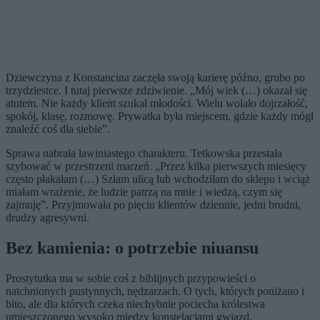
Dziewczyna z Konstancina zaczęła swoją karierę późno, grubo po
trzydziestce. I tutaj pierwsze zdziwienie. „Mój wiek (…) okazał się
atutem. Nie każdy klient szukał młodości. Wielu wolało dojrzałość,
spokój, klasę, rozmowę. Prywatka była miejscem, gdzie każdy mógł
znaleźć coś dla siebie”.
Sprawa nabrała lawiniastego charakteru. Tetkowska przestała
szybować w przestrzeni marzeń. „Przez kilka pierwszych miesięcy
często płakałam (…) Szłam ulicą lub wchodziłam do sklepu i wciąż
miałam wrażenie, że ludzie patrzą na mnie i wiedzą, czym się
zajmuję”. Przyjmowała po pięciu klientów dziennie, jedni brudni,
drudzy agresywni.
Bez kamienia: o potrzebie niuansu
Prostytutka ma w sobie coś z biblijnych przypowieści o
natchnionych pustynnych, nędzarzach. O tych, których poniżano i
bito, ale dla których czeka niechybnie pociecha królestwa
umieszczonego wysoko między konstelacjami gwiazd.