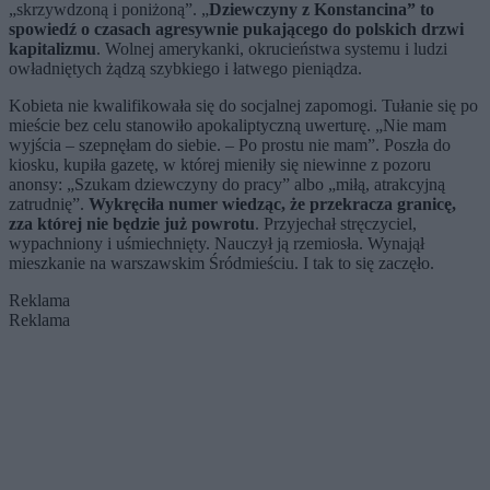
„skrzywdzoną i poniżoną”. „
Dziewczyny z Konstancina” to
spowiedź o czasach agresywnie pukającego do polskich drzwi
kapitalizmu
. Wolnej amerykanki, okrucieństwa systemu i ludzi
owładniętych żądzą szybkiego i łatwego pieniądza.
Kobieta nie kwalifikowała się do socjalnej zapomogi. Tułanie się po
mieście bez celu stanowiło apokaliptyczną uwerturę. „Nie mam
wyjścia – szepnęłam do siebie. – Po prostu nie mam”. Poszła do
kiosku, kupiła gazetę, w której mieniły się niewinne z pozoru
anonsy: „Szukam dziewczyny do pracy” albo „miłą, atrakcyjną
zatrudnię”.
Wykręciła numer wiedząc, że przekracza granicę,
zza której nie będzie już powrotu
. Przyjechał stręczyciel,
wypachniony i uśmiechnięty. Nauczył ją rzemiosła. Wynajął
mieszkanie na warszawskim Śródmieściu. I tak to się zaczęło.
Reklama
Reklama