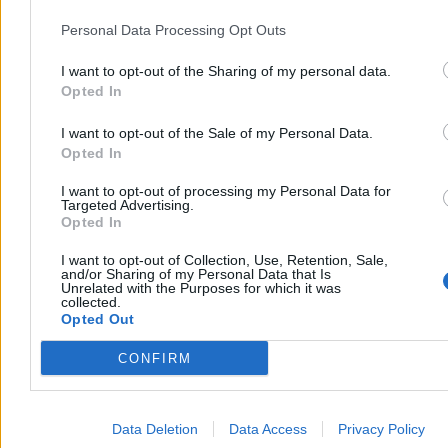
Personal Data Processing Opt Outs
Zbyt dużo książek to nie wina pisarzy. To nie oni
zepsuli rynek
I want to opt-out of the Sharing of my personal data.
Opted In
Nie zamierzam bronić grafomanii. Nie będę też udawać, że rynek
książki ma się świetnie. Chciałabym tylko zapytać, dlaczego w całej
dyskusji o jego kryzysie najłatwiej przyszło nam obwinić ludzi, bez
I want to opt-out of the Sale of my Personal Data.
których literatura po prostu nie istnieje.
Opted In
I want to opt-out of processing my Personal Data for
Targeted Advertising.
Opted In
Dagmara Leszkowicz-Zaluska
05.08.2026
I want to opt-out of Collection, Use, Retention, Sale,
14 min
and/or Sharing of my Personal Data that Is
Unrelated with the Purposes for which it was
Kultura
collected.
Opted Out
CONFIRM
Data Deletion
Data Access
Privacy Policy