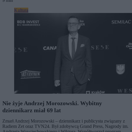
9 min
Kultura
Nie żyje Andrzej Morozowski. Wybitny
dziennikarz miał 69 lat
Zmarł Andrzej Morozowski – dziennikarz i publicysta związany z
Radiem Zet oraz TVN24. Był zdobywcą Grand Press, Nagrody im.
Andrzeja Woyciechowskiego i Wiktora. Współtworzył program