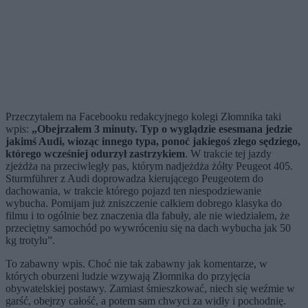
Przeczytałem na Facebooku redakcyjnego kolegi Złomnika taki
wpis:
„Obejrzałem 3 minuty. Typ o wyglądzie esesmana jedzie
jakimś Audi, wioząc innego typa, ponoć jakiegoś złego sędziego,
którego wcześniej odurzył zastrzykiem
. W trakcie tej jazdy
zjeżdża na przeciwległy pas, którym nadjeżdża żółty Peugeot 405.
Sturmführer z Audi doprowadza kierującego Peugeotem do
dachowania, w trakcie którego pojazd ten niespodziewanie
wybucha. Pomijam już zniszczenie całkiem dobrego klasyka do
filmu i to ogólnie bez znaczenia dla fabuły, ale nie wiedziałem, że
przeciętny samochód po wywróceniu się na dach wybucha jak 50
kg trotylu”.
To zabawny wpis. Choć nie tak zabawny jak komentarze, w
których oburzeni ludzie wzywają Złomnika do przyjęcia
obywatelskiej postawy. Zamiast śmieszkować, niech się weźmie w
garść, obejrzy całość, a potem sam chwyci za widły i pochodnię.