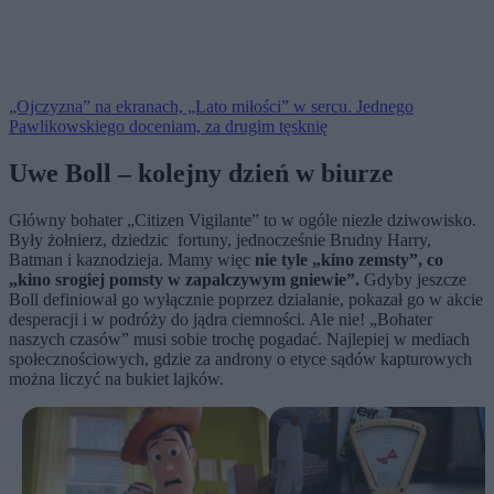
„Ojczyzna” na ekranach, „Lato miłości” w sercu. Jednego
Pawlikowskiego doceniam, za drugim tęsknię
Uwe Boll – kolejny dzień w biurze
Główny bohater „Citizen Vigilante” to w ogóle niezłe dziwowisko.
Były żołnierz, dziedzic fortuny, jednocześnie Brudny Harry,
Batman i kaznodzieja. Mamy więc
nie tyle „kino zemsty”, co
„kino srogiej pomsty w zapalczywym gniewie”.
Gdyby jeszcze
Boll definiował go wyłącznie poprzez działanie, pokazał go w akcie
desperacji i w podróży do jądra ciemności. Ale nie! „Bohater
naszych czasów” musi sobie trochę pogadać. Najlepiej w mediach
społecznościowych, gdzie za androny o etyce sądów kapturowych
można liczyć na bukiet lajków.