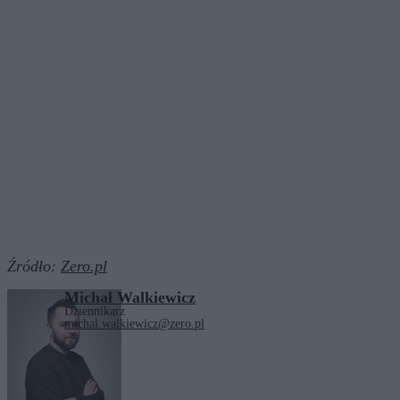
Źródło:
Zero.pl
Michał Walkiewicz
Dziennikarz
michal.walkiewicz@zero.pl
Tagi:
Europa
kino