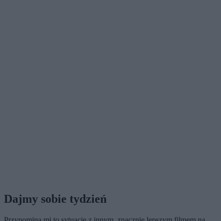
Dajmy sobie tydzień
Przypomina mi to sytuację z innym, znacznie lepszym filmem na