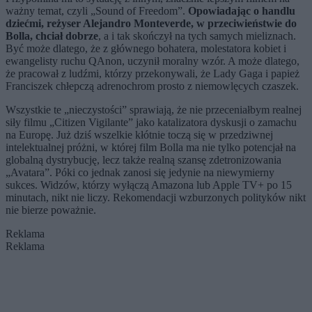
ważny temat, czyli „Sound of Freedom”.
Opowiadając o handlu
dziećmi, reżyser Alejandro Monteverde, w przeciwieństwie do
Bolla, chciał dobrze
, a i tak skończył na tych samych mieliznach.
Być może dlatego, że z głównego bohatera, molestatora kobiet i
ewangelisty ruchu QAnon, uczynił moralny wzór. A może dlatego,
że pracował z ludźmi, którzy przekonywali, że Lady Gaga i papież
Franciszek chłepczą adrenochrom prosto z niemowlęcych czaszek.
Wszystkie te „nieczystości” sprawiają, że nie przeceniałbym realnej
siły filmu „Citizen Vigilante” jako katalizatora dyskusji o zamachu
na Europę. Już dziś wszelkie kłótnie toczą się w przedziwnej
intelektualnej próżni, w której film Bolla ma nie tylko potencjał na
globalną dystrybucję, lecz także realną szansę zdetronizowania
„Avatara”. Póki co jednak zanosi się jedynie na niewymierny
sukces. Widzów, którzy wyłączą Amazona lub Apple TV+ po 15
minutach, nikt nie liczy. Rekomendacji wzburzonych polityków nikt
nie bierze poważnie.
Reklama
Reklama