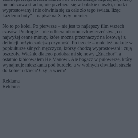
nie odczuwa strachu, nie przebiera się w babskie ciuszki, chodzi
wyprostowany i nie obwinia się za całe zło tego świata, liżąc
każdemu buty” – napisał na X były premier.
No to po kolei. Po pierwsze – nie jest to najlepszy film wszech
czasów. Po drugie – nie odbiera nikomu człowieczeństwa, co
najwyżej cenne minuty, które można przeznaczyć na losową i z
definicji pożyteczniejszą czynność. Po trzecie – mnie też brakuje w
popkulturze silnych mężczyzn, którzy chodzą wyprostowani i żują
pszczoły. Właśnie dlatego podobał mi się nowy „Znachor”, a
ostatnio kibicowałem He-Manowi. Ale bogacz w pulowerze, który
wynajmuje mieszkania pod burdele, a w wolnych chwilach strzela
do kobiet i dzieci? Czy ja wiem?
Reklama
Reklama