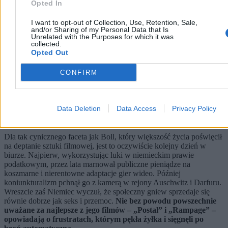
Reklama
Opted In
I want to opt-out of Collection, Use, Retention, Sale,
and/or Sharing of my Personal Data that Is
Unrelated with the Purposes for which it was
collected.
Opted Out
CONFIRM
Data Deletion
Data Access
Privacy Policy
Dla tak cynicznego faceta jak Boll, który większość życia poświęcił
na deptanie sztuki filmowej, jest to oczywiście kolejny dzień w
biurze. Najpierw, wykorzystując luki w niemieckim prawie
podatkowym, przez lata marnował publiczne pieniądze na
koszmarne i nierentowne adaptacje gier wideo. Później
koniunkturalizm pchnął go z kamerą w rejony Auschwitz i Darfuru.
Wreszcie zaś Niemiec wyczuł, że społeczny gniew sprzedaje się
równie dobrze jak seks i przemoc.
Nie bez powodu powszechnie
uważane za najlepsze z jego filmów – „Postal” i „Rampage” –
opowiadają o frustratach, którym pękła żyłka i sięgnęli po