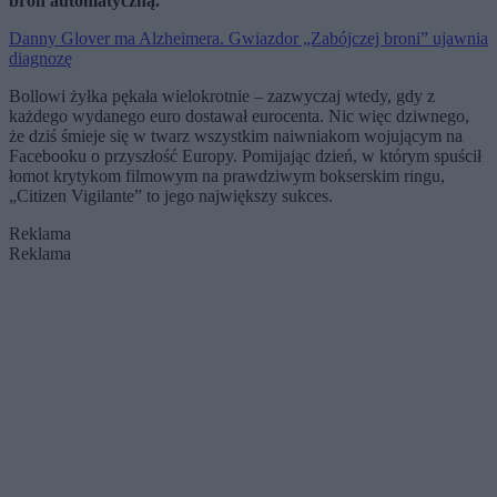
broń automatyczną.
Danny Glover ma Alzheimera. Gwiazdor „Zabójczej broni” ujawnia
diagnozę
Bollowi żyłka pękała wielokrotnie – zazwyczaj wtedy, gdy z
każdego wydanego euro dostawał eurocenta. Nic więc dziwnego,
że dziś śmieje się w twarz wszystkim naiwniakom wojującym na
Facebooku o przyszłość Europy. Pomijając dzień, w którym spuścił
łomot krytykom filmowym na prawdziwym bokserskim ringu,
„Citizen Vigilante” to jego największy sukces.
Reklama
Reklama