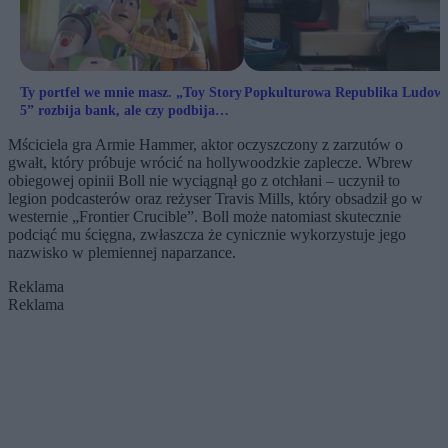
Ty portfel we mnie masz. „Toy Story
Popkulturowa Republika Ludow
5” rozbija bank, ale czy podbija
serce?
Mściciela gra Armie Hammer, aktor oczyszczony z zarzutów o
gwałt, który próbuje wrócić na hollywoodzkie zaplecze. Wbrew
obiegowej opinii Boll nie wyciągnął go z otchłani – uczynił to
legion podcasterów oraz reżyser Travis Mills, który obsadził go w
westernie „Frontier Crucible”. Boll może natomiast skutecznie
podciąć mu ścięgna, zwłaszcza że cynicznie wykorzystuje jego
nazwisko w plemiennej naparzance.
Reklama
Reklama