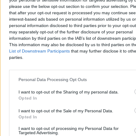
your personal or sensitive information for targeted advertising by 
please use the below opt-out section to confirm your selection. Pl
that after your opt-out request is processed you may continue see
interest-based ads based on personal information utilized by us or
personal information disclosed to third parties prior to your opt-ou
may separately opt-out of the further disclosure of your personal
information by third parties on the IAB’s list of downstream partici
This information may also be disclosed by us to third parties on t
List of Downstream Participants
that may further disclose it to othe
parties.
Uwe Boll na planie filmu „Dungeon Siege. W imię króla”, 2006 r. (fot. 2.0 / Wikimedia
Commons)
Boll czuje się w takim kinie jak ryba na patelni. Nie potrafi
zbudować napięcia, poprowadzić aktorów, nie mówiąc już o
Personal Data Processing Opt Outs
podstawach inscenizacji. „Citizen Vigilante” to jeden z tych filmów,
w których każda minuta trwa 120 sekund i nie zmienią tego ani
I want to opt-out of the Sharing of my personal data.
„oczyszczające” sceny zemsty na oprawcach, ani dialogi
Opted In
inspirowane dyskusjami wujka-prawaka i cioci-lewaczki.
Ja
naprawdę rozumiem, że kino szybkiego reagowania jest
potrzebne, ale przypomnę tylko, że wciąż powinno być…
I want to opt-out of the Sale of my Personal Data.
kinem.
Trzeźwy reżyser, precyzyjny scenariusz, dobre zdjęcia,
Opted In
logika przyczynowo-skutkowa, te sprawy.
I want to opt-out of processing my Personal Data for
Reklama
Targeted Advertising.