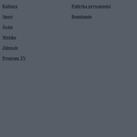
Kultura
Polityka prywatności
Sport
Regulamin
Świat
Wojsko
Zdrowie
Program TV
© 2026 Kanał Zero Spółka Akcyjna