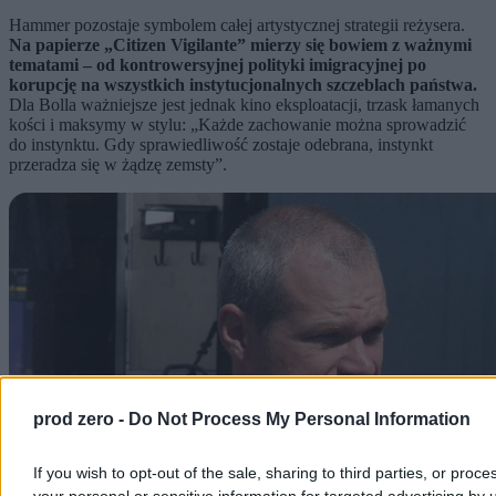
Hammer pozostaje symbolem całej artystycznej strategii reżysera.
Na papierze „Citizen Vigilante” mierzy się bowiem z ważnymi
tematami – od kontrowersyjnej polityki imigracyjnej po
korupcję na wszystkich instytucjonalnych szczeblach państwa.
Dla Bolla ważniejsze jest jednak kino eksploatacji, trzask łamanych
kości i maksymy w stylu: „Każde zachowanie można sprowadzić
do instynktu. Gdy sprawiedliwość zostaje odebrana, instynkt
przeradza się w żądzę zemsty”.
prod zero -
Do Not Process My Personal Information
If you wish to opt-out of the sale, sharing to third parties, or proce