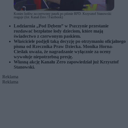
Koniec lodów za czerwony pasek po piśmie RPD. Krzysztof Stanowski
reaguje (fot. Kanał Zero / Facebook)
Lodziarnia „Pod Dębem” w Pszczynie przestanie
rozdawać bezpłatne lody dzieciom, które mają
świadectwo z czerwonym paskiem.
Właściciele podjęli taką decyzję po otrzymaniu oficjalnego
pisma od Rzecznika Praw Dziecka. Monika Horna-
Cieślak uważa, że nagradzanie wyłącznie za oceny
wywołuje niepotrzebną presję.
Własną akcję Kanału Zero zapowiedział już Krzysztof
Stanowski.
Reklama
Reklama