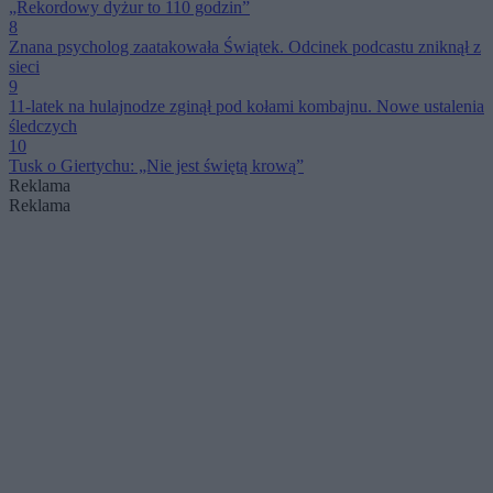
„Rekordowy dyżur to 110 godzin”
8
Znana psycholog zaatakowała Świątek. Odcinek podcastu zniknął z
sieci
9
11-latek na hulajnodze zginął pod kołami kombajnu. Nowe ustalenia
śledczych
10
Tusk o Giertychu: „Nie jest świętą krową”
Reklama
Reklama