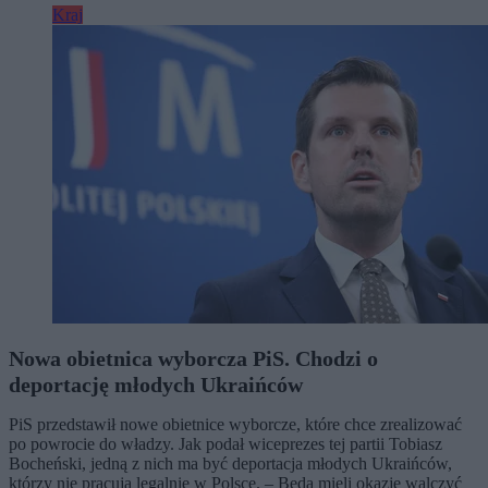
Kraj
Nowa obietnica wyborcza PiS. Chodzi o
deportację młodych Ukraińców
PiS przedstawił nowe obietnice wyborcze, które chce zrealizować
po powrocie do władzy. Jak podał wiceprezes tej partii Tobiasz
Bocheński, jedną z nich ma być deportacja młodych Ukraińców,
którzy nie pracują legalnie w Polsce. – Będą mieli okazję walczyć