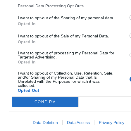
Personal Data Processing Opt Outs
I want to opt-out of the Sharing of my personal data.
Opted In
I want to opt-out of the Sale of my Personal Data.
Opted In
Nawrocki podsumowuje pierwszy rok kadencji.
I want to opt-out of processing my Personal Data for
Targeted Advertising.
„Chcę, byście mnie oceniali”
Opted In
– Bardzo się cieszę, że w rok od zaprzysiężenia jesteście ze swoim
I want to opt-out of Collection, Use, Retention, Sale,
prezydentem w naszym wspólnym domu. Wy zdecydowaliście o
and/or Sharing of my Personal Data that Is
tym, że mam być waszym głosem w Pałacu Prezydenckim –
Unrelated with the Purposes for which it was
collected.
powiedział Karol Nawrocki podczas obchodów rocznicy jego
Opted Out
zaprzysiężenia na stanowisko prezydenta RP. W trackie wystąpienia
zapowiedział, że w ciągu kilku miesięcy będzie przedstawiona
prezydencka strategia rozwoju.
CONFIRM
Data Deletion
Data Access
Privacy Policy
Paweł Żurek
Dzisiaj 18:56