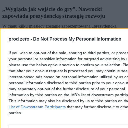
„Wygląda jak wejście do gry”. Nawrocki
zapowiada prezydencką strategię rozwoju
W ciągu kilku miesięcy zostanie zaprezentowana „prezydencka
strategia rozwoju”. Jej powstanie zapowiedział Karol Nawrocki w
przemówieniu podczas obchodów pierwszej rocznicy swojej
prod zero -
Do Not Process My Personal Information
prezydentury. – Wierzę głęboko, że stanie się punktem odniesienia
dla najbliższej kampanii parlamentarnej – powiedział.
If you wish to opt-out of the sale, sharing to third parties, or proce
your personal or sensitive information for targeted advertising by 
please use the below opt-out section to confirm your selection. Pl
Krzysztof Jabłonowski
that after your opt-out request is processed you may continue see
Dzisiaj 20:58
interest-based ads based on personal information utilized by us or
4 min
personal information disclosed to third parties prior to your opt-ou
Kraj
may separately opt-out of the further disclosure of your personal
information by third parties on the IAB’s list of downstream partici
This information may also be disclosed by us to third parties on t
List of Downstream Participants
that may further disclose it to othe
parties.