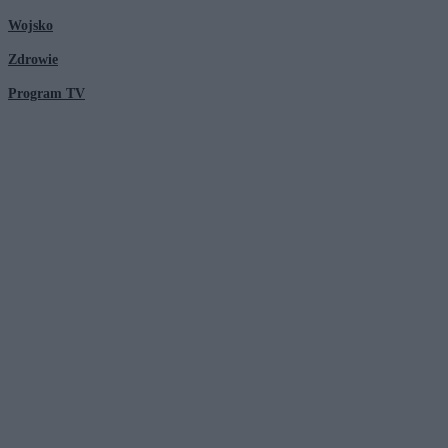
Wojsko
Zdrowie
Program TV
© 2026 Kanał Zero Spółka Akcyjna