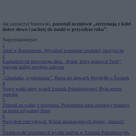
Jak zaznaczył Stanowski,
pozostali uczniowie „otrzymają z kolei
dobre słowo i zachętę do nauki w przyszłym roku”
.
Najpopularniejsze
1
Alert w Rossmannie. Wycofują popularne produkty spożywcze
2
Kapitalizm od pierwszego dnia. „Polak, który uratował Teslę”
ujawnia kulisy swojego sukcesu
3
„Głupiutka, wystraszona”. Burza po słowach Woydyłło o Świątek
4
Nowe wątki afery wokół Szpitala Południowego? Była prezes
ujawnia
5
Zbierali na walkę z rasizmem. Prokuratura bada przelewy fundacji
na konta prywatnej firmy
6
Prezydent zdecydował. Wśród ułaskawionych słynny „Staruch”
7
Trzaskowski przedstawił wyniki audytu w Szpitalu Południowym.