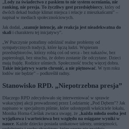
„
Lody za świadectwo z paskiem to nie system oceniania, nie
ranking, nie presja. To życzliwy gest przedsiębiorcy
, który od
dwóch dekad buduje klimat miejsca i relacje z mieszkańcami” –
napisał w mediach społecznościowych.
Jak dodał, „
szanuje intencję, ale reakcja jest nieadekwatna do
skali
i charakteru tej inicjatywy”.
„W Pszczynie potrafimy odróżnić realne problemy od
sympatycznych tradycji, które łączą ludzi. Wspieram
przedsiębiorców, którzy robią coś od serca - bez nakazów, bez
papierologii, bez strachu, że dobro zostanie źle odczytane. Dzieci
mają frajdę. Rodzice uśmiech. Społeczność trochę więcej dobra.
Takie inicjatywy warto chronić, a nie piętnować
. W tym roku
lodów nie będzie” – podkreślił radny.
Stanowisko RPD. „Niepotrzebna presja”
Dlaczego RPD zdecydowało się interweniować w sprawie
wakacyjnej akcji prowadzonej przez Lodziarnię „Pod Dębem”? Jak
napisano w specjalnym piśmie, które udostępnili właściciele lokalu,
Monika Horna-Cieślak zwraca uwagę, że „
każda młoda osoba jest
wyjątkowa i wartościowa bez względu na osiągane wyniki w
nauce
. Każde dziecko posiada unikatowe talenty, umiejętności,
uzdolnienia i cechy charakteru, które często nie znajdują