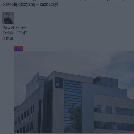
o swoją ojczyznę – zaznaczył.
Paweł Żurek
Dzisiaj 17:47
3 min
Kraj