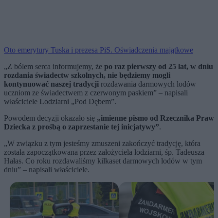
Oto emerytury Tuska i prezesa PiS. Oświadczenia majątkowe
„Z bólem serca informujemy, że
po raz pierwszy od 25 lat, w dniu
rozdania świadectw szkolnych, nie będziemy mogli
kontynuować naszej tradycji
rozdawania darmowych lodów
uczniom ze świadectwem z czerwonym paskiem” – napisali
właściciele Lodziarni „Pod Dębem”.
Powodem decyzji okazało się
„imienne pismo od Rzecznika Praw
Dziecka z prośbą o zaprzestanie tej inicjatywy”
.
„W związku z tym jesteśmy zmuszeni zakończyć tradycję, która
została zapoczątkowana przez założyciela lodziarni, śp. Tadeusza
Hałas. Co roku rozdawaliśmy kilkaset darmowych lodów w tym
dniu” – napisali właściciele.