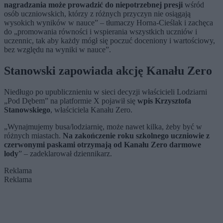
nagradzania może prowadzić do niepotrzebnej presji
wśród
osób uczniowskich, którzy z różnych przyczyn nie osiągają
wysokich wyników w nauce” – tłumaczy Horna-Cieślak i zachęca
do „promowania równości i wspierania wszystkich uczniów i
uczennic, tak aby każdy mógł się poczuć doceniony i wartościowy,
bez względu na wyniki w nauce”.
Stanowski zapowiada akcję Kanału Zero
Niedługo po upublicznieniu w sieci decyzji właścicieli Lodziarni
„Pod Dębem” na platformie X pojawił się
wpis Krzysztofa
Stanowskiego
, właściciela Kanału Zero.
„Wynajmujemy busa/lodziarnię, może nawet kilka, żeby być w
różnych miastach.
Na zakończenie roku szkolnego uczniowie z
czerwonymi paskami otrzymają od Kanału Zero darmowe
lody
” – zadeklarował dziennikarz.
Reklama
Reklama