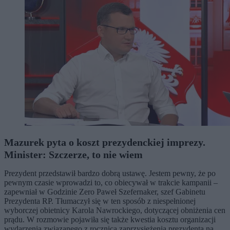
Mazurek pyta o koszt prezydenckiej imprezy.
Minister: Szczerze, to nie wiem
Prezydent przedstawił bardzo dobrą ustawę. Jestem pewny, że po
pewnym czasie wprowadzi to, co obiecywał w trakcie kampanii –
zapewniał w Godzinie Zero Paweł Szefernaker, szef Gabinetu
Prezydenta RP. Tłumaczył się w ten sposób z niespełnionej
wyborczej obietnicy Karola Nawrockiego, dotyczącej obniżenia cen
prądu. W rozmowie pojawiła się także kwestia kosztu organizacji
wydarzenia związanego z rocznicą zaprzysiężenia prezydenta na