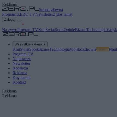
Reklama
Strona główna
Program ZERO TV
Newsletter
Zgłoś temat
Zaloguj
Na żywo
Program TV
Kraj
Świat
Sport
Opinie
Biznes
Technologia
Wojsk
Wszystkie kategorie
Kraj
Świat
Sport
Biznes
Technologia
Wojsko
Zdrowie
Kultura
Nau
Program TV
Najnowsze
Newsletter
Redakcja
Reklama
Regulamin
Kontakt
Reklama
Reklama