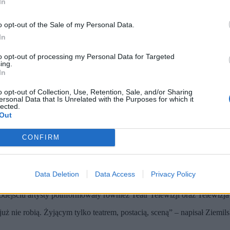
In
o opt-out of the Sale of my Personal Data.
In
to opt-out of processing my Personal Data for Targeted
ing.
In
o opt-out of Collection, Use, Retention, Sale, and/or Sharing
ersonal Data that Is Unrelated with the Purposes for which it
lected.
Out
CONFIRM
atrem Współczesnym w Warszawie.
„Bożej podszewce” i „Plebanii”.
. W wieku 89 lat zmarł Janusz Michałowski, artysta przez dekady zwią
Data Deletion
Data Access
Privacy Policy
odejściu artysty poinformowały również Teatr Telewizji oraz Telewizja
h już nie robią. Żyjącym tylko teatrem, postacią, sceną” – napisał Z