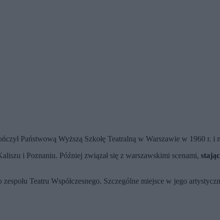
kończył Państwową Wyższą Szkołę Teatralną w Warszawie w 1960 r. i n
aliszu i Poznaniu. Później związał się z warszawskimi scenami,
stają
 do zespołu Teatru Współczesnego. Szczególne miejsce w jego artystyc