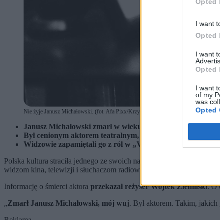
Opted 
I want t
Opted 
I want 
Advertis
Opted 
I want t
of my P
was col
Opted 
Nie żyje Janusz Michałowski. (fot. Afa Pixx/Krzysztof Wellman / PAP)
Janusz Michałowski zmarł w wieku 89 lat.
Był cenionym aktorem teatralnym, związanym m.in. z Te
Widzowie zapamiętali go z ról w „Vabanku”, „Seksmisji”, 
Polska kultura straciła jednego ze swoich najwybitniejszych aktorów
widzom kina, telewizji i słuchaczom radiowych słuchowisk.
Informację o śmierci aktora
przekazał reżyser Wojtek Ziemilski
. O 
„
Zmarł Janusz Michałowski, mój wuj
. Był aktorem. Takim, jakic
Reklama