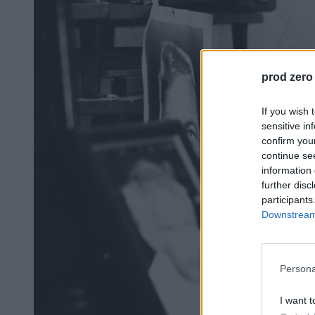
prod zero
If you wish 
sensitive in
confirm you
continue se
information 
further disc
participants
Downstream 
Persona
I want t