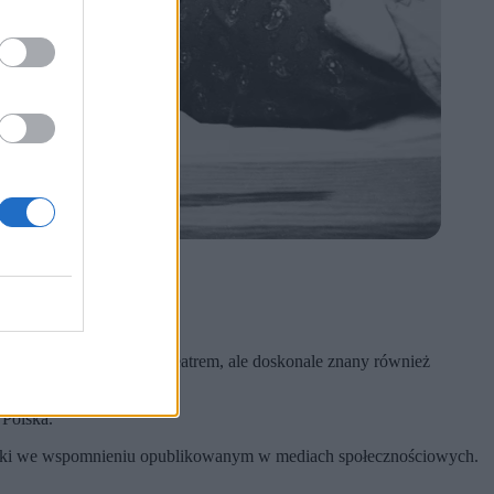
zany przede wszystkim z teatrem, ale doskonale znany również
 Polska.
iemilski we wspomnieniu opublikowanym w mediach społecznościowych.