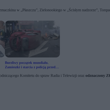
aszmaczkina w „Płaszczu”, Zielonookiego w „Ścisłym nadzorze”, Torq
Burzliwy początek mundialu.
Zamieszki i starcia z policją przed
meczem otwarcia
odniczącego Komitetu do spraw Radia i Telewizji oraz
odznaczony Zł