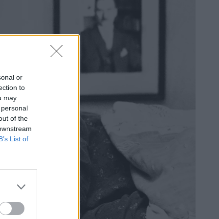
sonal or
ection to
ou may
 personal
out of the
 downstream
B’s List of