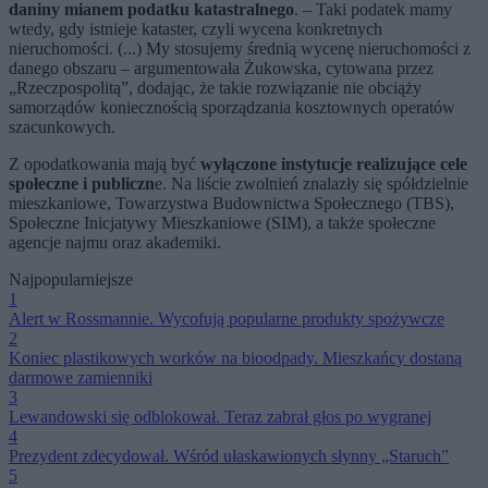
daniny mianem podatku katastralnego
. – Taki podatek mamy
wtedy, gdy istnieje kataster, czyli wycena konkretnych
nieruchomości. (...) My stosujemy średnią wycenę nieruchomości z
danego obszaru – argumentowała Żukowska, cytowana przez
„Rzeczpospolitą”, dodając, że takie rozwiązanie nie obciąży
samorządów koniecznością sporządzania kosztownych operatów
szacunkowych.
Z opodatkowania mają być
wyłączone instytucje realizujące cele
społeczne i publiczn
e. Na liście zwolnień znalazły się spółdzielnie
mieszkaniowe, Towarzystwa Budownictwa Społecznego (TBS),
Społeczne Inicjatywy Mieszkaniowe (SIM), a także społeczne
agencje najmu oraz akademiki.
Najpopularniejsze
1
Alert w Rossmannie. Wycofują popularne produkty spożywcze
2
Koniec plastikowych worków na bioodpady. Mieszkańcy dostaną
darmowe zamienniki
3
Lewandowski się odblokował. Teraz zabrał głos po wygranej
4
Prezydent zdecydował. Wśród ułaskawionych słynny „Staruch”
5