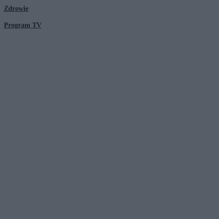
Zdrowie
Program TV
© 2026 Kanał Zero Spółka Akcyjna