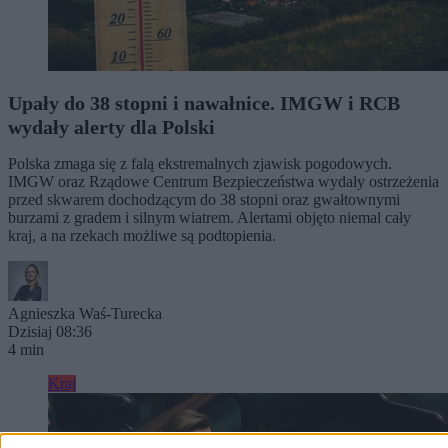
Upały do 38 stopni i nawałnice. IMGW i RCB
wydały alerty dla Polski
Polska zmaga się z falą ekstremalnych zjawisk pogodowych.
IMGW oraz Rządowe Centrum Bezpieczeństwa wydały ostrzeżenia
przed skwarem dochodzącym do 38 stopni oraz gwałtownymi
burzami z gradem i silnym wiatrem. Alertami objęto niemal cały
kraj, a na rzekach możliwe są podtopienia.
Agnieszka Waś-Turecka
Dzisiaj 08:36
4 min
Kraj