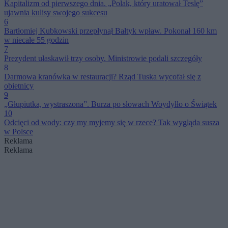
Kapitalizm od pierwszego dnia. „Polak, który uratował Teslę”
ujawnia kulisy swojego sukcesu
6
Bartłomiej Kubkowski przepłynął Bałtyk wpław. Pokonał 160 km
w niecałe 55 godzin
7
Prezydent ułaskawił trzy osoby. Ministrowie podali szczegóły
8
Darmowa kranówka w restauracji? Rząd Tuska wycofał się z
obietnicy
9
„Głupiutka, wystraszona”. Burza po słowach Woydyłło o Świątek
10
Odcięci od wody: czy my myjemy się w rzece? Tak wygląda susza
w Polsce
Reklama
Reklama