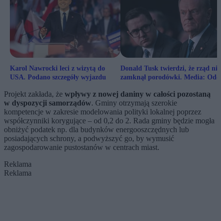
Karol Nawrocki leci z wizytą do
Donald Tusk twierdzi, że rząd nie
USA. Podano szczegóły wyjazdu
zamknął porodówki. Media: Oddz
nie działa
Projekt zakłada, że
wpływy z nowej daniny w całości pozostaną
w dyspozycji samorządów
. Gminy otrzymają szerokie
kompetencje w zakresie modelowania polityki lokalnej poprzez
współczynniki korygujące – od 0,2 do 2. Rada gminy będzie mogła
obniżyć podatek np. dla budynków energooszczędnych lub
posiadających schrony, a podwyższyć go, by wymusić
zagospodarowanie pustostanów w centrach miast.
Reklama
Reklama