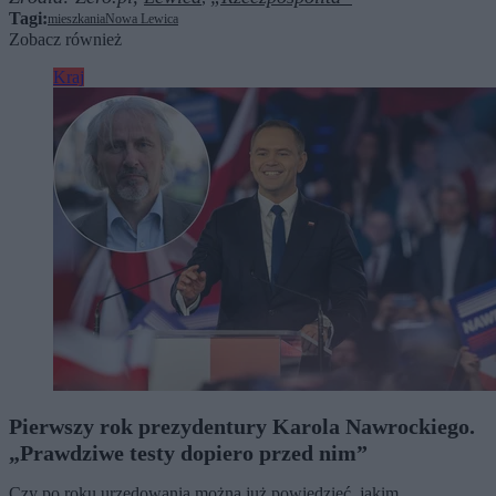
Tagi:
mieszkania
Nowa Lewica
Zobacz również
Kraj
Pierwszy rok prezydentury Karola Nawrockiego.
„Prawdziwe testy dopiero przed nim”
Czy po roku urzędowania można już powiedzieć, jakim