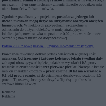
powiązana z realną wartością rynkową mienia
, a nie tylko z jego
metrażem. – Tym samym chcemy zmienić filozofię opodatkowania
nieruchomości w Polsce – mówiła.
Zgodnie z przedłożonym projektem,
posiadacze jednego lub
dwóch mieszkań mogą liczyć na utrzymanie obecnych obciążeń
finansowych
. W niektórych przypadkach, szczególnie w
odniesieniu do dużych obiektów w mniej atrakcyjnych
lokalizacjach, nowa stawka na poziomie 0,02 proc. wartości może
okazać się nawet niższa od dotychczasowej.
Polska 2050 z nową nazwą. „Szymon Hołownia” zastąpiony.
Prawdziwa rewolucja dotknie jednak właścicieli większej ilości
mieszkań.
Od trzeciego i każdego kolejnego lokalu (według daty
zakupu)
obowiązywać będzie podatek w wysokości
0,5 proc.
wartości nieruchomości przez pierwsze pięć lat
. Następnie będzie
miał on charakter kroczący –
przez kolejne 10 lat ma wzrastać o
0,1 pkt proc. rocznie
, aż do osiągnięcia docelowego poziomu 1,5
proc. – Tą ustawą chcemy skończyć z fliperką – podkreśliła
szefowa klubu Lewicy.
Reklama
Reklama