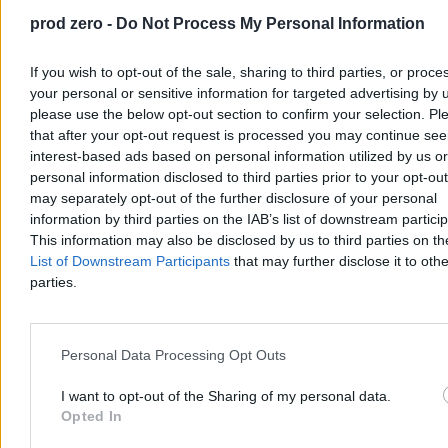
prod zero -
Do Not Process My Personal Information
If you wish to opt-out of the sale, sharing to third parties, or proce
your personal or sensitive information for targeted advertising by 
please use the below opt-out section to confirm your selection. Pl
that after your opt-out request is processed you may continue see
interest-based ads based on personal information utilized by us or
personal information disclosed to third parties prior to your opt-ou
may separately opt-out of the further disclosure of your personal
information by third parties on the IAB’s list of downstream partici
This information may also be disclosed by us to third parties on t
Konfederacja przygotowuje się do wyborów.
List of Downstream Participants
that may further disclose it to othe
Zaczyna już układać listy
parties.
Choć do wyborów parlamentarnych pozostało sporo czasu, w
Konfederacji miała rozpocząć się już rywalizacja o najlepsze
miejsca na listach. Starcie frakcji Krzysztofa Bosaka i Sławomira
Personal Data Processing Opt Outs
Mentzena może przesądzić o przyszłej koalicji z PiS.
I want to opt-out of the Sharing of my personal data.
Opted In
Agnieszka Waś-Turecka