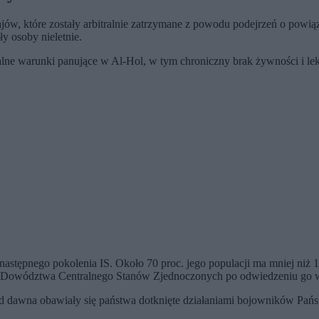
rajów, które zostały arbitralnie zatrzymane z powodu podejrzeń o pow
y osoby nieletnie.
alne warunki panujące w Al-Hol, w tym chroniczny brak żywności i le
astępnego pokolenia IS. Około 70 proc. jego populacji ma mniej niż 12 
zef Dowództwa Centralnego Stanów Zjednoczonych po odwiedzeniu go
go od dawna obawiały się państwa dotknięte działaniami bojowników Pań