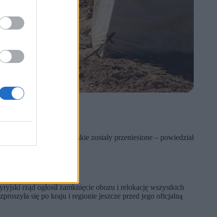
ny syryjskie i niesyryjskie zostały przeniesione – powiedział
ryjski rząd ogłosił zamknięcie obozu i relokację wszystkich
szyła się po kraju i regionie jeszcze przed jego oficjalną