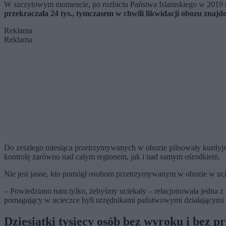
W szczytowym momencie, po rozbiciu Państwa Islamskiego w 2019 r.,
przekraczała 24 tys., tymczasem w chwili likwidacji obozu znajdo
Reklama
Reklama
Do zeszłego miesiąca przetrzymywanych w obozie pilnowały kurdyjsk
kontrolę zarówno nad całym regionem, jak i nad samym ośrodkiem.
Nie jest jasne, kto pomógł osobom przetrzymywanym w obozie w uci
– Powiedziano nam tylko, żebyśmy uciekały – relacjonowała jedna z k
pomagający w ucieczce byli urzędnikami państwowymi działającymi „
Dziesiątki tysięcy osób bez wyroku i bez p