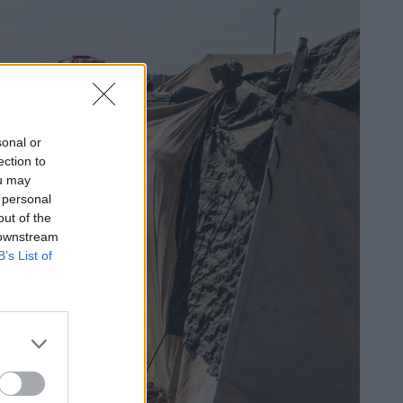
sonal or
ection to
ou may
 personal
out of the
 downstream
B’s List of