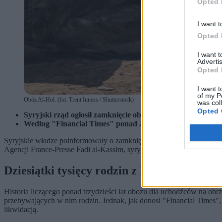
Opted 
I want t
Opted 
I want 
Advertis
Opted 
I want t
of my P
Obóz Al-Hol. (fot. Trent Inness / Shutterstock)
was col
Opted 
Syryjski rząd ogłosił zamknięcie obozu Al-Hol, w którym
Według "Financial Times" ponad 20 tys. osób przebywając
Syryjskie władze poinformowały o zamknięciu największego obozu dla
Agencji France-Presse Fadi al-Kassim, syryjski urzędnik nadzorujący
Dziesiątki tysięcy rodzin z Państwa Islams
Historia liczącego ponad trzydzieści lat obozu dla uchodźców na obrz
przebywających w nim rodzin. Jednak, jak donosi "Financial Times", 
likwidacją.