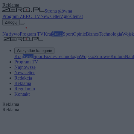
Reklama
Strona główna
Program ZERO TV
Newsletter
Zgłoś temat
Zaloguj
Na żywo
Program TV
Kraj
Świat
Sport
Opinie
Biznes
Technologia
Wojsk
Wszystkie kategorie
Kraj
Świat
Sport
Biznes
Technologia
Wojsko
Zdrowie
Kultura
Nau
Program TV
Najnowsze
Newsletter
Redakcja
Reklama
Regulamin
Kontakt
Reklama
Reklama