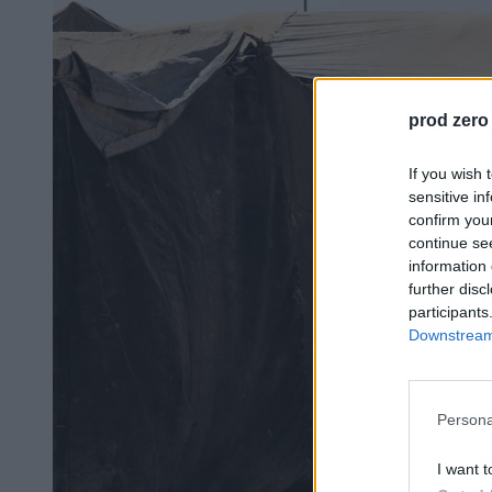
prod zero
If you wish 
sensitive in
confirm you
continue se
information 
further disc
participants
Downstream 
Persona
I want t