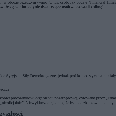
 w obozie przetrzymywano 73 tys. osób. Jak podaje "Financial Times
wały się w nim jedynie dwa tysiące osób – pozostali zniknęli
.
ie Syryjskie Siły Demokratyczne, jednak pod koniec stycznia musiał
eczce.
obiet pracownikowi organizacji pozarządowej, cytowana przez „Financi
nieoficjalnie”. Niewykluczone jednak, że byli to członkowie lokalny
rzyszłości