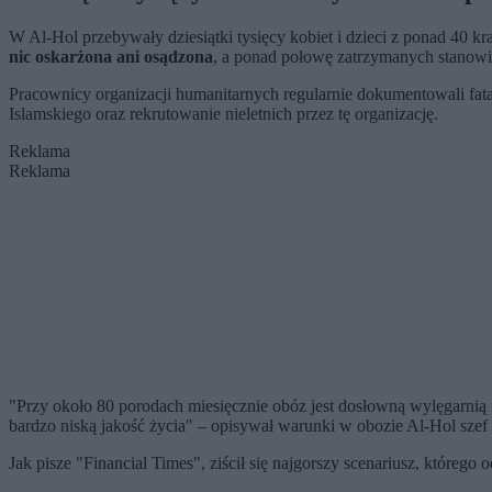
W Al-Hol przebywały dziesiątki tysięcy kobiet i dzieci z ponad 40 k
nic oskarżona ani osądzona
, a ponad połowę zatrzymanych stanowił
Pracownicy organizacji humanitarnych regularnie dokumentowali fat
Islamskiego oraz rekrutowanie nieletnich przez tę organizację.
Reklama
Reklama
"Przy około 80 porodach miesięcznie obóz jest dosłowną wylęgarnią n
bardzo niską jakość życia" – opisywał warunki w obozie Al-Hol s
Jak pisze "Financial Times", ziścił się najgorszy scenariusz, które