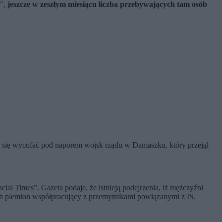
",
jeszcze w zeszłym miesiącu liczba przebywających tam osób
y się wycofać pod naporem wojsk rządu w Damaszku, który przejął
al Times”. Gazeta podaje, że istnieją podejrzenia, iż mężczyźni
ch plemion współpracujący z przemytnikami powiązanymi z IS.