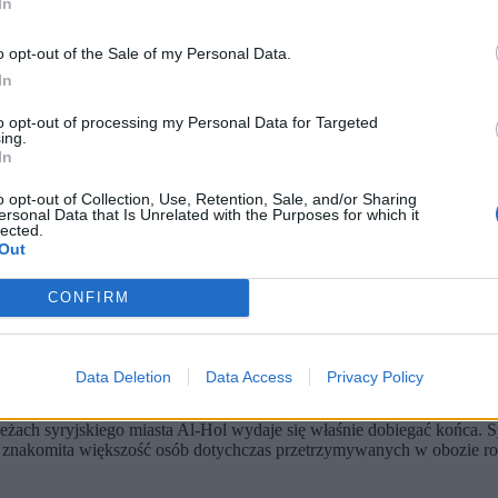
In
o opt-out of the Sale of my Personal Data.
In
to opt-out of processing my Personal Data for Targeted
ing.
In
o opt-out of Collection, Use, Retention, Sale, and/or Sharing
ersonal Data that Is Unrelated with the Purposes for which it
lected.
Out
 przebywały rodziny osób powiązanych z Państwem Islamskim.
ych w obozie odzyskało wolność.
CONFIRM
 osób przesiedlonych z terenów Państwa Islamskiego. – Wszystkie rodzi
 obóz.
Data Deletion
Data Access
Privacy Policy
kiego "zniknęły po cichu"
eżach syryjskiego miasta Al-Hol wydaje się właśnie dobiegać końca. Sy
znakomita większość osób dotychczas przetrzymywanych w obozie rozpro