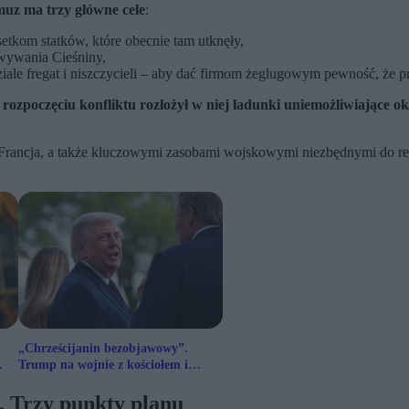
muz ma trzy główne cele
:
setkom statków, które obecnie tam utknęły,
owywania Cieśniny,
ziale fregat i niszczycieli – aby dać firmom żeglugowym pewność, że p
rozpoczęciu konfliktu rozłożył w niej ładunki uniemożliwiające 
ancja, a także kluczowymi zasobami wojskowymi niezbędnymi do realiz
„Chrześcijanin bezobjawowy”.
Trump na wojnie z kościołem i
papieżem
. Trzy punkty planu