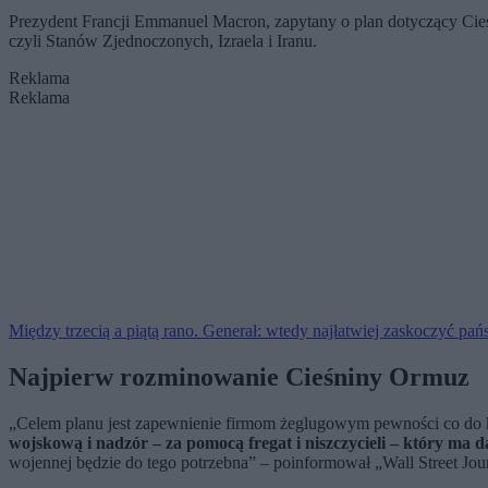
Prezydent Francji Emmanuel Macron, zapytany o plan dotyczący Cieś
czyli Stanów Zjednoczonych, Izraela i Iranu.
Reklama
Reklama
Między trzecią a piątą rano. Generał: wtedy najłatwiej zaskoczyć pa
Najpierw rozminowanie Cieśniny Ormuz
„Celem planu jest zapewnienie firmom żeglugowym pewności co do ko
wojskową i nadzór – za pomocą fregat i niszczycieli – który ma 
wojennej będzie do tego potrzebna” – poinformował „Wall Street Jou