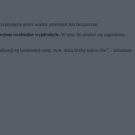
rzepłynięcie przez wodny przesmyk jest bezpieczne.
okrętom swobodne wypłynięcie
. W tym, by pozbyć się zagrożenia,
acji tej konkretnej misji, m.in. dużą liczbą trałowców” – informuje