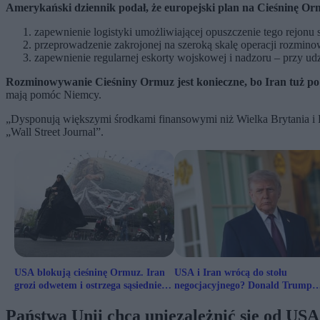
Amerykański dziennik podał, że europejski plan na Cieśninę Or
zapewnienie logistyki umożliwiającej opuszczenie tego rejonu 
przeprowadzenie zakrojonej na szeroką skalę operacji rozmin
zapewnienie regularnej eskorty wojskowej i nadzoru – przy ud
Rozminowywanie Cieśniny Ormuz jest konieczne, bo Iran tuż po 
mają pomóc Niemcy.
„Dysponują większymi środkami finansowymi niż Wielka Brytania i Fr
„Wall Street Journal”.
USA blokują cieśninę Ormuz. Iran
USA i Iran wrócą do stołu
grozi odwetem i ostrzega sąsiednie
negocjacyjnego? Donald Trump
kraje
podał termin
Państwa Unii chcą uniezależnić się od USA