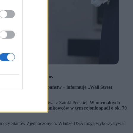
akończeniu wojny w Iranie.
ktu.
 przywódców kilkunastu państw – informuje „Wall Street
kłócenia w dostawach paliwa z Zatoki Perskiej.
W normalnych
awozów. Obecnie ruch tankowców w tym rejonie spadł o ok. 70
ez pomocy Stanów Zjednoczonych. Władze USA mogą wykorzystywać