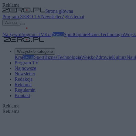
Reklama
Strona główna
Program ZERO TV
Newsletter
Zgłoś temat
Zaloguj
Na żywo
Program TV
Kraj
Świat
Sport
Opinie
Biznes
Technologia
Wojsk
Wszystkie kategorie
Kraj
Świat
Sport
Biznes
Technologia
Wojsko
Zdrowie
Kultura
Nau
Program TV
Najnowsze
Newsletter
Redakcja
Reklama
Regulamin
Kontakt
Reklama
Reklama