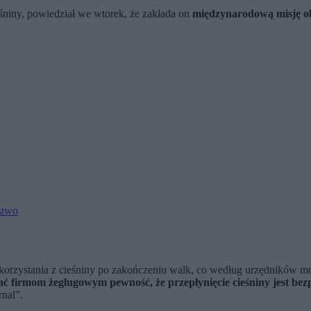
niny, powiedział we wtorek, że zakłada on
międzynarodową misję 
ństwo
rzystania z cieśniny po zakończeniu walk, co według urzędników moż
dać firmom żeglugowym pewność, że przepłynięcie cieśniny jest bez
rnal”.