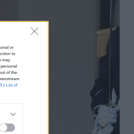
sonal or
ection to
ou may
 personal
out of the
 downstream
B’s List of