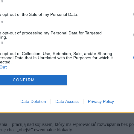
In
o opt-out of the Sale of my Personal Data.
In
to opt-out of processing my Personal Data for Targeted
ing.
In
o opt-out of Collection, Use, Retention, Sale, and/or Sharing
ersonal Data that Is Unrelated with the Purposes for which it
lected.
Out
ot. Michel Euler / PAP)
zedsiębiorstw żeglugowych do korzystania z Cieśniny Ormuz po z
CONFIRM
 Ładunki zostały podłożone przez Iran tuż po rozpoczęciu konfli
kiej Brytanii, ma zostać omówiony podczas piątkowego spotkania
Data Deletion
Data Access
Privacy Policy
śnie Stary Kontynent należy do regionów najbardziej narażonych na za
owych dostaw ropy naftowej i innych ważnych surowców, w tym n
rytania – pracują nad sojuszem, który ma wprowadzić rozwiązania b
enę chcą „obejść” ewentualne blokady.