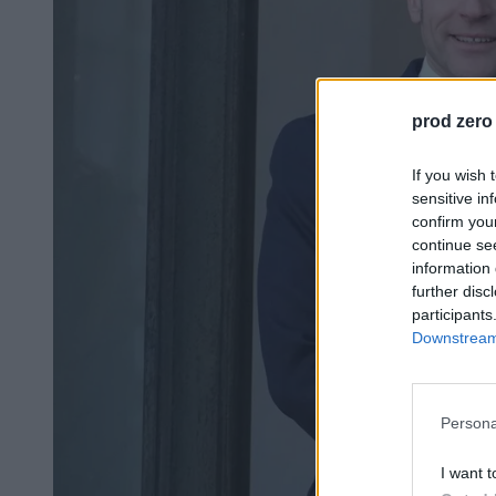
prod zero
If you wish 
sensitive in
confirm you
continue se
information 
further disc
participants
Downstream 
Persona
I want t