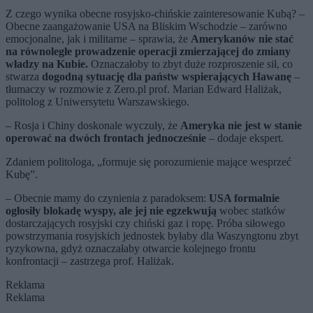
Z czego wynika obecne rosyjsko-chińskie zainteresowanie Kubą? –
Obecne zaangażowanie USA na Bliskim Wschodzie – zarówno
emocjonalne, jak i militarne – sprawia, że
Amerykanów nie stać
na równoległe prowadzenie operacji zmierzającej do zmiany
władzy na Kubie.
Oznaczałoby to zbyt duże rozproszenie sił, co
stwarza
dogodną sytuację dla państw wspierających Hawanę
–
tłumaczy w rozmowie z Zero.pl prof. Marian Edward Haliżak,
politolog z Uniwersytetu Warszawskiego.
– Rosja i Chiny doskonale wyczuły, że
Ameryka nie jest w stanie
operować na dwóch frontach jednocześnie
– dodaje ekspert.
Zdaniem politologa, „formuje się porozumienie mające wesprzeć
Kubę”.
– Obecnie mamy do czynienia z paradoksem:
USA formalnie
ogłosiły blokadę wyspy, ale jej nie egzekwują
wobec statków
dostarczających rosyjski czy chiński gaz i ropę. Próba siłowego
powstrzymania rosyjskich jednostek byłaby dla Waszyngtonu zbyt
ryzykowna, gdyż oznaczałaby otwarcie kolejnego frontu
konfrontacji – zastrzega prof. Haliżak.
Reklama
Reklama