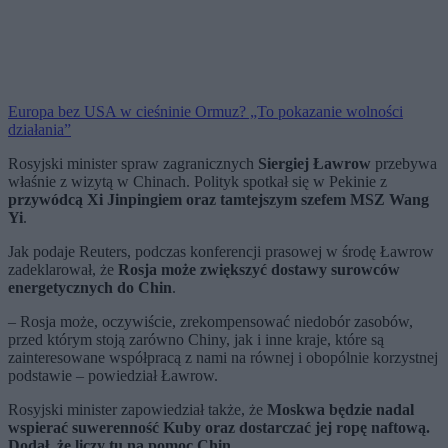
Europa bez USA w cieśninie Ormuz? „To pokazanie wolności
działania”
Rosyjski minister spraw zagranicznych
Siergiej Ławrow
przebywa
właśnie z wizytą w Chinach. Polityk spotkał się w Pekinie z
przywódcą Xi Jinpingiem oraz tamtejszym szefem MSZ Wang
Yi
.
Jak podaje Reuters, podczas konferencji prasowej w środę Ławrow
zadeklarował, że
Rosja może zwiększyć dostawy surowców
energetycznych do Chin
.
– Rosja może, oczywiście, zrekompensować niedobór zasobów,
przed którym stoją zarówno Chiny, jak i inne kraje, które są
zainteresowane współpracą z nami na równej i obopólnie korzystnej
podstawie – powiedział Ławrow.
Rosyjski minister zapowiedział także, że
Moskwa będzie nadal
wspierać suwerenność Kuby oraz dostarczać jej ropę naftową.
Dodał, że liczy tu na pomoc Chin
.