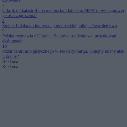
człowieka
7
O krok od katastrofy na niemieckim lotnisku. MSW mówi o „nowej
jakości zagrożenia”
8
Śmierć Polaka po interwencji niemieckiej policji. Trwa śledztwo
9
Polska rozmawia z Ukrainą. Są nowe ustalenia ws. poszukiwań i
ekshumacji
10
Pożar centrum logistycznego w Jekaterynburgu. Kolejny udany atak
Ukrainy?
Reklama
Reklama