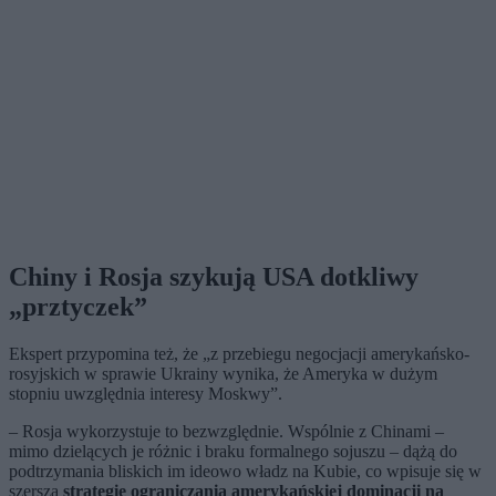
Chiny i Rosja szykują USA dotkliwy
„prztyczek”
Ekspert przypomina też, że „z przebiegu negocjacji amerykańsko-
rosyjskich w sprawie Ukrainy wynika, że Ameryka w dużym
stopniu uwzględnia interesy Moskwy”.
– Rosja wykorzystuje to bezwzględnie. Wspólnie z Chinami –
mimo dzielących je różnic i braku formalnego sojuszu – dążą do
podtrzymania bliskich im ideowo władz na Kubie, co wpisuje się w
szerszą
strategię ograniczania amerykańskiej dominacji na