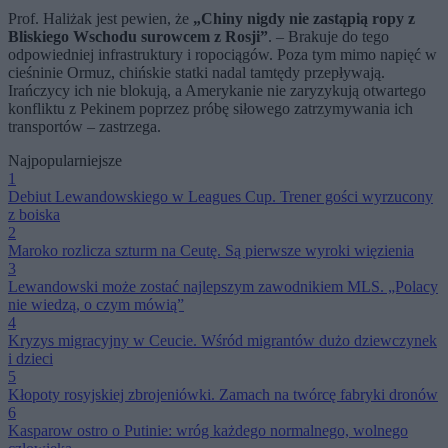
Prof. Haliżak jest pewien, że
„Chiny nigdy nie zastąpią ropy z
Bliskiego Wschodu surowcem z Rosji”
. – Brakuje do tego
odpowiedniej infrastruktury i ropociągów. Poza tym mimo napięć w
cieśninie Ormuz, chińskie statki nadal tamtędy przepływają.
Irańczycy ich nie blokują, a Amerykanie nie zaryzykują otwartego
konfliktu z Pekinem poprzez próbę siłowego zatrzymywania ich
transportów – zastrzega.
Najpopularniejsze
1
Debiut Lewandowskiego w Leagues Cup. Trener gości wyrzucony
z boiska
2
Maroko rozlicza szturm na Ceutę. Są pierwsze wyroki więzienia
3
Lewandowski może zostać najlepszym zawodnikiem MLS. „Polacy
nie wiedzą, o czym mówią”
4
Kryzys migracyjny w Ceucie. Wśród migrantów dużo dziewczynek
i dzieci
5
Kłopoty rosyjskiej zbrojeniówki. Zamach na twórcę fabryki dronów
6
Kasparow ostro o Putinie: wróg każdego normalnego, wolnego