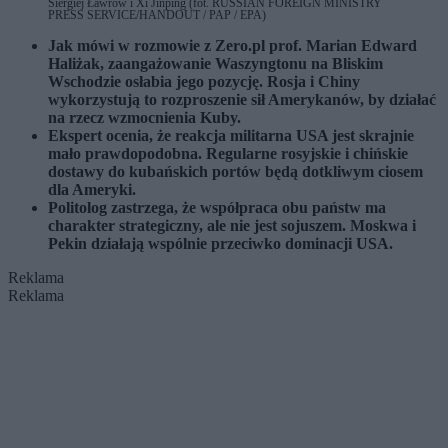
Siergiej Ławrow i Xi Jinping (fot. RUSSIAN FOREIGN MINISTRY
PRESS SERVICE/HANDOUT / PAP / EPA)
Jak mówi w rozmowie z Zero.pl prof. Marian Edward
Haliżak, zaangażowanie Waszyngtonu na Bliskim
Wschodzie osłabia jego pozycję. Rosja i Chiny
wykorzystują to rozproszenie sił Amerykanów, by działać
na rzecz wzmocnienia Kuby.
Ekspert ocenia, że reakcja militarna USA jest skrajnie
mało prawdopodobna. Regularne rosyjskie i chińskie
dostawy do kubańskich portów będą dotkliwym ciosem
dla Ameryki.
Politolog zastrzega, że współpraca obu państw ma
charakter strategiczny, ale nie jest sojuszem. Moskwa i
Pekin działają wspólnie przeciwko dominacji USA.
Reklama
Reklama