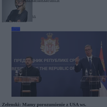
agnieszka.was-turecka@zero.pl
Tagi:
Chiny
Kuba
Rosja
USA
Zobacz również
Świat
Zełenski: Mamy porozumienie z USA ws.