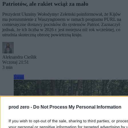
Patriotów, ale rakiet wciąż za mało
Prezydent Ukrainy Wołodymyr Zełenski poinformował, że Kijów
ma porozumienie z Waszyngtonem w ramach programu PURL na
comiesięczne dostawy pocisków do systemów Patriot. Zaznaczył
jednak, że ich liczba w 2026 r. jest mniejsza niż rok wcześniej, co
utrudnia skuteczną obronę powietrzną kraju.
Aleksandra Cieślik
Wczoraj 21:51
3 min
Świat
prod zero -
Do Not Process My Personal Information
If you wish to opt-out of the sale, sharing to third parties, or proce
your personal or sensitive information for targeted advertising by 