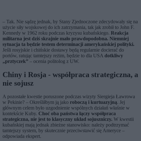
– Tak. Nie sądzę jednak, by Stany Zjednoczone zdecydowały się na
użycie siły wojskowej do ich zatrzymania, tak jak zrobił to John F.
Kennedy w 1962 roku podczas kryzysu kubańskiego.
Reakcja
militarna jest dziś skrajnie mało prawdopodobna. Niemniej
sytuacja ta będzie testem determinacji amerykańskiej polityki.
Jeśli rosyjskie i chińskie dostawy będą regularnie docierać do
portów, ratując tamtejszy reżim, będzie to dla USA
dotkliwy
„prztyczek”
– ocenia politolog z UW.
Chiny i Rosja - współpraca strategiczna, a
nie sojusz
A pozostałe kwestie poruszone podczas wizyty Siergieja Ławrowa
w Pekinie? – Określiłbym ją jako
roboczą i kurtuazyjną
. Jej
głównym celem było uzgodnienie wspólnych działań właśnie w
kontekście Kuby.
Choć oba państwa łączy współpraca
strategiczna, nie jest to klasyczny układ sojuszniczy.
W kwestii
kubańskiej mają jednak zbieżne stanowisko: należy podtrzymać
tamtejszy system, by skutecznie przeciwstawić się Ameryce –
odpowiada ekspert.