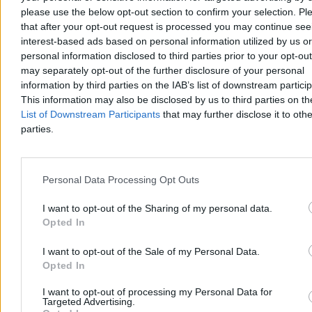
please use the below opt-out section to confirm your selection. Pl
that after your opt-out request is processed you may continue see
interest-based ads based on personal information utilized by us or
personal information disclosed to third parties prior to your opt-ou
may separately opt-out of the further disclosure of your personal
information by third parties on the IAB’s list of downstream partici
Ekshumacje na Wołyniu. Władze Ukrainy wydały
This information may also be disclosed by us to third parties on t
kolejne zgody
List of Downstream Participants
that may further disclose it to othe
parties.
Ukraiński Instytut Pamięci Narodowej poinformował o zgodzie na
ekshumacje szczątków polskich ofiar w Hucie Pieniackiej w
obwodzie lwowskim oraz poszukiwania i ekshumacje w Ugłach na
Wołyniu. Decyzje zapadły na posiedzeniu ukraińskiej komisji
Personal Data Processing Opt Outs
międzyresortowej ds. upamiętnienia ofiar wojny.
I want to opt-out of the Sharing of my personal data.
Opted In
Aleksandra Cieślik
I want to opt-out of the Sale of my Personal Data.
Wczoraj 20:42
Opted In
4 min
Świat
I want to opt-out of processing my Personal Data for
Targeted Advertising.