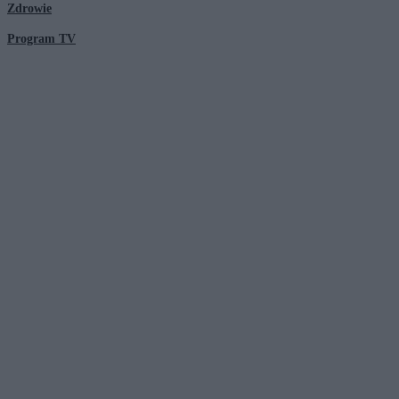
Zdrowie
Program TV
© 2026 Kanał Zero Spółka Akcyjna