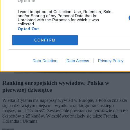
Opted In
I want to opt-out of Collection, Use, Retention, Sale,
and/or Sharing of my Personal Data that Is
Unrelated with the Purposes for which it was
collected.
Opted Out
CONFIRM
Data Deletion
Data Access
Privacy Policy
Ranking europejskich wywiadów. Polska w
pierwszej dziesiątce
Wielka Brytania ma najlepszy wywiad w Europie, a Polska znalazła
się na dziewiątym miejscu – wynika z rankingu francuskiego
magazynu „L'Express”. Zestawienie powstało na podstawie ocen 60
ekspertów z 25 krajów. W czołówce znalazły się także Francja,
Holandia i Ukraina.