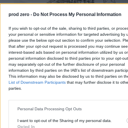
prod zero -
Do Not Process My Personal Information
If you wish to opt-out of the sale, sharing to third parties, or proce
your personal or sensitive information for targeted advertising by 
please use the below opt-out section to confirm your selection. Pl
that after your opt-out request is processed you may continue see
interest-based ads based on personal information utilized by us or
„Rosyjski dzięcioł” z Czarnobyla. Historia jednej
personal information disclosed to third parties prior to your opt-ou
may separately opt-out of the further disclosure of your personal
z największych tajemnic ZSRR
information by third parties on the IAB’s list of downstream partici
Przez lata zakłócała łączność radiową na niemal całej półkuli
This information may also be disclosed by us to third parties on t
północnej, a wokół niej narosły dziesiątki teorii spiskowych.
List of Downstream Participants
that may further disclose it to othe
Gigantyczna antena Duga-1, ukryta w lasach pod Czarnobylem,
parties.
miała być jednym z największych sekretów Związku Radzieckiego.
Do dziś jej rozmiary i historia robią ogromne wrażenie.
Personal Data Processing Opt Outs
Bartosz Michalski
I want to opt-out of the Sharing of my personal data.
04.08.2026
Opted In