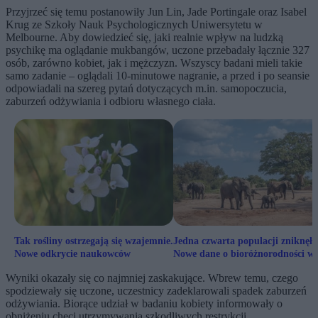
Przyjrzeć się temu postanowiły Jun Lin, Jade Portingale oraz Isabel
Krug ze Szkoły Nauk Psychologicznych Uniwersytetu w
Melbourne. Aby dowiedzieć się, jaki realnie wpływ na ludzką
psychikę ma oglądanie mukbangów, uczone przebadały łącznie 327
osób, zarówno kobiet, jak i mężczyzn. Wszyscy badani mieli takie
samo zadanie – oglądali 10-minutowe nagranie, a przed i po seansie
odpowiadali na szereg pytań dotyczących m.in. samopoczucia,
zaburzeń odżywiania i odbioru własnego ciała.
Tak rośliny ostrzegają się wzajemnie.
Jedna czwarta populacji zniknęła
Nowe odkrycie naukowców
Nowe dane o bioróżnorodności w
Afryce
Wyniki okazały się co najmniej zaskakujące. Wbrew temu, czego
spodziewały się uczone, uczestnicy zadeklarowali spadek zaburzeń
odżywiania. Biorące udział w badaniu kobiety informowały o
obniżeniu chęci utrzymywania szkodliwych restrykcji