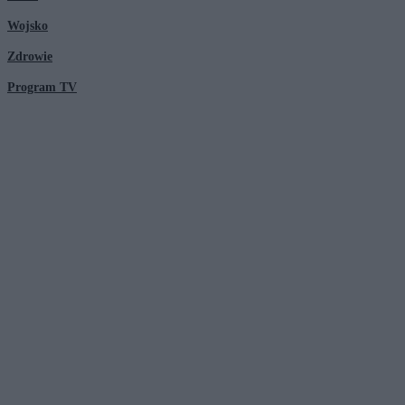
Wojsko
Zdrowie
Program TV
© 2026 Kanał Zero Spółka Akcyjna