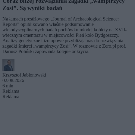
Coraz bliżej rozwiązania zagadki „wampirzycy
Zosi”. Są wyniki badań
Na łamach prestiżowego „Journal of Archaeological Science:
Reports” opublikowano właśnie podsumowanie
wielodyscyplinarnych badań pochówku młodej kobiety na XVII-
wiecznym cmentarzu w miejscowości Pień koło Bydgoszczy.
Analizy genetyczne i izotopowe przybliżają nas do rozwiązania
zagadki śmierci „wampirzycy Zosi”. W rozmowie z Zero.pl prof.
Dariusz Poliński zapowiada kolejne odkrycia.
Krzysztof Jabłonowski
02.08.2026
6 min
Reklama
Reklama