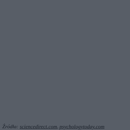
Źródła:
sciencedirect.com
psychologytoday.com
,