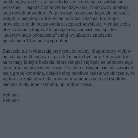
mukbangów może – w przeciwieństwie do tego, co zakładano
wcześniej – łagodzić zaburzenia odżywania. Naukowcy upatrują
tutaj dwóch powodów. Po pierwsze, może ono łagodzić poczucie
wstydu i niepokoju odczuwane podczas jedzenia. Po drugie,
prowadzi ono do odczuwania zastępczej satysfakcji wynikającej z
obserwowania kogoś, kto przejada się zamiast nas. Spadek
„pozytywnego pobudzenia” mógł wynikać ze znudzenia
oglądaniem 10-minutowego filmu.
Badaczki nie wykluczają przy tym, że realny, długofalowy wpływ
oglądania mukbangów na psychikę może być inny. Odpowiedzieć
na to mają kolejne badania, które skupiać się będą na odbiorze tego
typu treści na przestrzeni czasu. Ponadto następne badania zawierać
mają grupę kontrolną, dzięki której możliwe będzie wykluczenie, że
wpływ na zmianę w deklarowanym samopoczuciu uczestników
badania miały inne czynniki, np. upływ czasu.
Reklama
Reklama