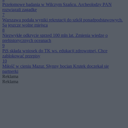
Przełomowe badania w Wilczym Szańcu. Archeolodzy PAN
rozwiązali zagadkę
7
Warszawa podała wyniki rekrutacji do szkół ponadpodstawowych.
Są jeszcze wolne miejsca
8
Niezwykłe odkrycie sprzed 100 mln lat. Zmienia wiedzę o
prehistorycznych oceanach
9
PiS składa wniosek do TK ws. edukacji zdrowotnej. Chce
zablokować przepisy
10
Miłość w cieniu Mazur. Słynny bocian Krutek doczekał się
partnerki
Reklama
Reklama