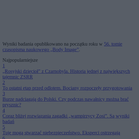
Wyniki badania opublikowano na początku roku w
56. tomie
czasopisma naukowego „Body Image”
.
Najpopularniejsze
1
„Rosyjski dzięcioł” z Czarnobyla. Historia jednej z największych
tajemnic ZSRR
2
To ostatni etap przed odlotem. Bociany rozpoczęły przygotowania
3
Burze nadciągają do Polski. Czy podczas nawałnicy można brać
prysznic?
4
Coraz bliżej rozwiązania zagadki „wampirzycy Zosi”. Są wyniki
badań
5
Tuje mogą stwarzać niebezpieczeństwo. Eksperci ostrzegają
6