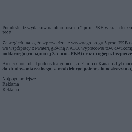
Podniesienie wydatków na obronność do 5 proc. PKB w krajach człon
PKB.
Ze względu na to, że wprowadzenie sztywnego progu 5 proc. PKB n
we współpracy z kwaterą główną NATO, wypracował tzw. dwuko
militarnego (co najmniej 3,5 proc. PKB) oraz drugiego, bezpiecz
Amerykanie od lat podnosili argument, że Europa i Kanada zbyt mo
do zbudowania realnego, samodzielnego potencjału odstraszania, 
Najpopularniejsze
Reklama
Reklama