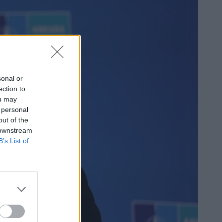
sonal or
ection to
ou may
 personal
out of the
 downstream
B’s List of