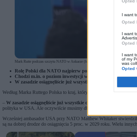
Opted 
I want t
Opted 
I want 
Advertis
Opted 
I want t
of my P
Mark Rutte podczas szczytu NATO w Ankarze (fot. NECATI SAVAS / PAP / EPA)
was col
Opted 
Rolę Polski dla NATO najpierw podkreślił ambasador USA
Chodzi m.in. o poziom inwestycji w zbrojenia. W 2025 rok
W zasadzie osiągnęliście już wszystkie cele – mówił szef N
Według Marka Ruttego Polska to kraj, który intensywnie inwestuje w 
–
W zasadzie osiągnęliście już wszystkie cele. Reformujecie obec
polityka w USA. Ale oczywiście musimy dbać o to, byśmy byli jak najs
Wcześniej ambasador USA przy NATO Matthew Whitaker stwierdził, ż
są na dobrej drodze do osiągnięcia 5 proc. w 2029 roku. Wielu innyc