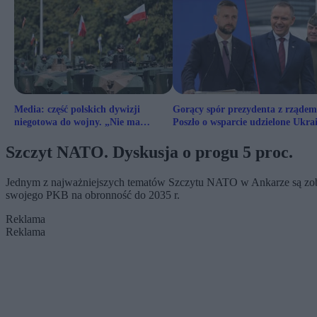
Media: część polskich dywizji
Gorący spór prezydenta z rządem
niegotowa do wojny. „Nie ma
Poszło o wsparcie udzielone Ukra
większości zamówionego uzbrojenia”
Szczyt NATO. Dyskusja o progu 5 proc.
Jednym z najważniejszych tematów Szczytu NATO w Ankarze są zobow
swojego PKB na obronność do 2035 r.
Reklama
Reklama