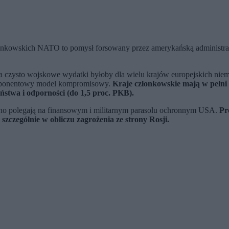
kowskich NATO to pomysł forsowany przez amerykańską administrację 
a czysto wojskowe wydatki byłoby dla wielu krajów europejskich n
mponentowy model kompromisowy.
Kraje członkowskie mają w pełni
eństwa i odporności (do 1,5 proc. PKB).
cno polegają na finansowym i militarnym parasolu ochronnym USA.
Pr
szczególnie w obliczu zagrożenia ze strony Rosji.