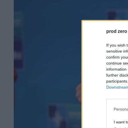
prod zero
If you wish 
sensitive in
confirm you
continue se
information 
further disc
participants
Downstream 
Persona
I want t