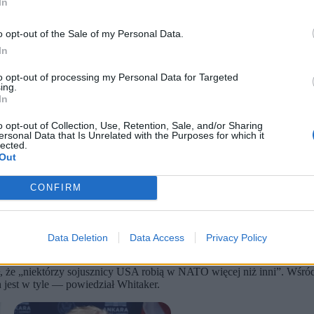
In
o opt-out of the Sale of my Personal Data.
In
to opt-out of processing my Personal Data for Targeted
ing.
In
o opt-out of Collection, Use, Retention, Sale, and/or Sharing
ersonal Data that Is Unrelated with the Purposes for which it
lected.
Out
 przy Sojuszu Matthew Whitaker, a teraz powtórzył to też sekre
u Polska przeznaczyła na obronność 4,3 proc. PKB.
ATO Mark Rutte, odnosząc się do inwestycji, których dokonuje nasz
CONFIRM
swoje siły zbrojne. Podkreślił też, że Stany Zjednoczone są „silnie za
nie swoje siły zbrojne. Wiecie, że Stany Zjednoczone są silnie zaa
Data Deletion
Data Access
Privacy Policy
ilniejsi – odparł.
e „niektórzy sojusznicy USA robią w NATO więcej niż inni”. Wśród ni
h jest w tyle — powiedział Whitaker.