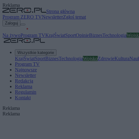
Reklama
Strona główna
Program ZERO TV
Newsletter
Zgłoś temat
Zaloguj
Na żywo
Program TV
Kraj
Świat
Sport
Opinie
Biznes
Technologia
Wojsk
Wszystkie kategorie
Kraj
Świat
Sport
Biznes
Technologia
Wojsko
Zdrowie
Kultura
Nau
Program TV
Najnowsze
Newsletter
Redakcja
Reklama
Regulamin
Kontakt
Reklama
Reklama