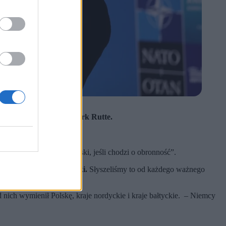
tarz generalny NATO Mark Rutte.
 kraj.
angażowane w sprawy Polski, jeśli chodzi o obronność”.
ngażowane w sprawy Polski.
Słyszeliśmy to od każdego ważnego
ch wymienił Polskę, kraje nordyckie i kraje bałtyckie. – Niemcy