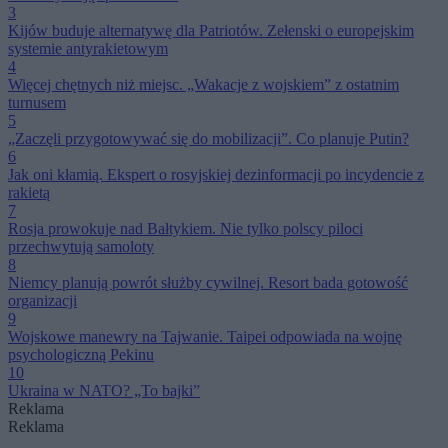
3
Kijów buduje alternatywę dla Patriotów. Zełenski o europejskim
systemie antyrakietowym
4
Więcej chętnych niż miejsc. „Wakacje z wojskiem” z ostatnim
turnusem
5
„Zaczęli przygotowywać się do mobilizacji”. Co planuje Putin?
6
Jak oni kłamią. Ekspert o rosyjskiej dezinformacji po incydencie z
rakietą
7
Rosja prowokuje nad Bałtykiem. Nie tylko polscy piloci
przechwytują samoloty
8
Niemcy planują powrót służby cywilnej. Resort bada gotowość
organizacji
9
Wojskowe manewry na Tajwanie. Taipei odpowiada na wojnę
psychologiczną Pekinu
10
Ukraina w NATO? „To bajki”
Reklama
Reklama