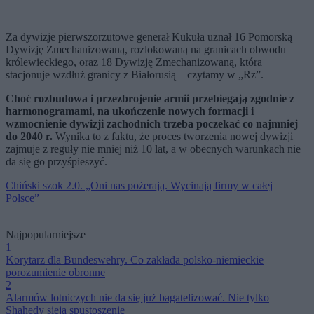
Za dywizje pierwszorzutowe generał Kukuła uznał 16 Pomorską
Dywizję Zmechanizowaną, rozlokowaną na granicach obwodu
królewieckiego, oraz 18 Dywizję Zmechanizowaną, która
stacjonuje wzdłuż granicy z Białorusią – czytamy w „Rz”.
Choć rozbudowa i przezbrojenie armii przebiegają zgodnie z
harmonogramami, na ukończenie nowych formacji i
wzmocnienie dywizji zachodnich trzeba poczekać co najmniej
do 2040 r.
Wynika to z faktu, że proces tworzenia nowej dywizji
zajmuje z reguły nie mniej niż 10 lat, a w obecnych warunkach nie
da się go przyśpieszyć.
Chiński szok 2.0. „Oni nas pożerają. Wycinają firmy w całej
Polsce”
Najpopularniejsze
1
Korytarz dla Bundeswehry. Co zakłada polsko-niemieckie
porozumienie obronne
2
Alarmów lotniczych nie da się już bagatelizować. Nie tylko
Shahedy sieją spustoszenie