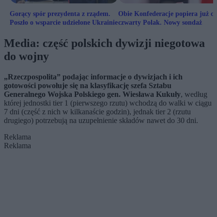
Gorący spór prezydenta z rządem.
Obie Konfederacje popiera już co
Poszło o wsparcie udzielone Ukrainie
czwarty Polak. Nowy sondaż
Media: część polskich dywizji niegotowa
do wojny
„Rzeczpospolita” podając informacje o dywizjach i ich
gotowości powołuje się na klasyfikację szefa Sztabu
Generalnego Wojska Polskiego gen. Wiesława Kukuły
, według
której jednostki tier 1 (pierwszego rzutu) wchodzą do walki w ciągu
7 dni (część z nich w kilkanaście godzin), jednak tier 2 (rzutu
drugiego) potrzebują na uzupełnienie składów nawet do 30 dni.
Reklama
Reklama