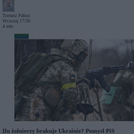
Tomasz Pałasz
Wczoraj 17:50
4 min
Wojsko
Ilu żołnierzy brakuje Ukrainie? Pomysł PiS