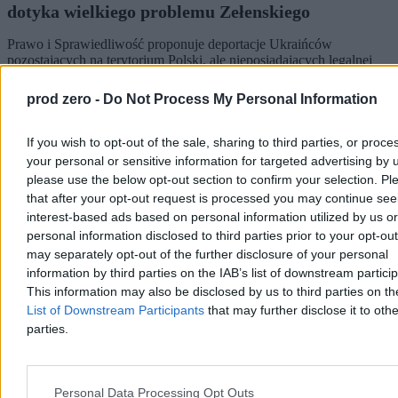
dotyka wielkiego problemu Zełenskiego
Prawo i Sprawiedliwość proponuje deportacje Ukraińców
pozostających na terytorium Polski, ale nieposiadających legalnej
pracy, z drugiej strony strony Tomasz Siemoniak, koordynator służb
specjalnych, twierdzi, że polski rząd nie będzie odsyłał ich na front.
prod zero -
Do Not Process My Personal Information
Zmieniają się unijne przepisy wobec Ukraińców objętych
mobilizacją, a Siły Zbrojne Ukrainy trzymają linię frontu zmagając
na tyłach z dezercją. Co z rezerwami Ukrainy na wojnie?
If you wish to opt-out of the sale, sharing to third parties, or proce
your personal or sensitive information for targeted advertising by 
please use the below opt-out section to confirm your selection. Pl
that after your opt-out request is processed you may continue see
Michał Bruszewski
interest-based ads based on personal information utilized by us or
Wczoraj 12:23
personal information disclosed to third parties prior to your opt-ou
8 min
may separately opt-out of the further disclosure of your personal
Reklama
information by third parties on the IAB’s list of downstream partici
Reklama
This information may also be disclosed by us to third parties on t
List of Downstream Participants
that may further disclose it to othe
parties.
Personal Data Processing Opt Outs