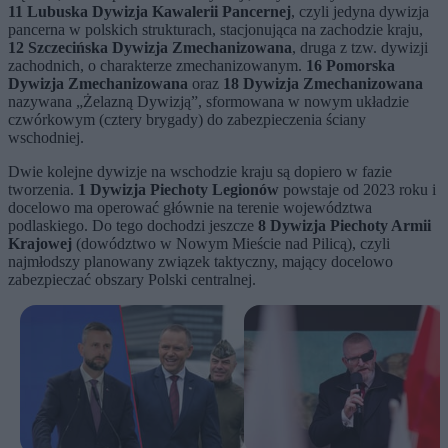
11 Lubuska Dywizja Kawalerii Pancernej
, czyli jedyna dywizja
pancerna w polskich strukturach, stacjonująca na zachodzie kraju,
12 Szczecińska Dywizja Zmechanizowana
, druga z tzw. dywizji
zachodnich, o charakterze zmechanizowanym.
16 Pomorska
Dywizja Zmechanizowana
oraz
18 Dywizja Zmechanizowana
nazywana „Żelazną Dywizją”, sformowana w nowym układzie
czwórkowym (cztery brygady) do zabezpieczenia ściany
wschodniej.
Dwie kolejne dywizje na wschodzie kraju są dopiero w fazie
tworzenia.
1 Dywizja Piechoty Legionów
powstaje od 2023 roku i
docelowo ma operować głównie na terenie województwa
podlaskiego. Do tego dochodzi jeszcze
8 Dywizja Piechoty Armii
Krajowej
(dowództwo w Nowym Mieście nad Pilicą), czyli
najmłodszy planowany związek taktyczny, mający docelowo
zabezpieczać obszary Polski centralnej.