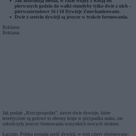
Jak informują media, w razie wojny z Rosją od
pierwszych godzin do walki stanęłyby tylko dwie z nich –
pierwszorzutowe 16 i 18 Dywizje Zmechanizowane.
Dwie z sześciu dywizji są jeszcze w trakcie formowania.
Reklama
Reklama
Jak podaje „Rzeczpospolita”, nawet dwie dywizje, które
teoretycznie są gotowe to obrony kraju w przypadku ataku, nie
zakończyły jeszcze formowania wszystkich nowych struktur.
Łącznie, Polska posiada sześć dywizji, w tym cztery sformowane: