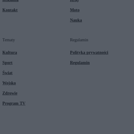
Kontakt
Moto
Nauka
Tematy
Regulamin
Kultura
Polityka prywatności
Sport
Regulamin
Świat
Wojsko
Zdrowie
Program TV
© 2026 Kanał Zero Spółka Akcyjna