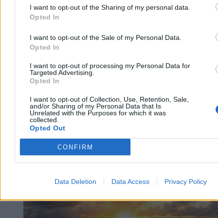
Wewiór przywołał dane gospodarcze i społeczne, podkreślając, że
I want to opt-out of the Sharing of my personal data.
to Rosja atakuje sąsiadów – zbrojnie i hybrydowo.
Opted In
I want to opt-out of the Sale of my Personal Data.
Opted In
Aleksandra Cieślik
Dzisiaj 17:25
I want to opt-out of processing my Personal Data for
3 min
Targeted Advertising.
Opted In
Kraj
I want to opt-out of Collection, Use, Retention, Sale,
and/or Sharing of my Personal Data that Is
Unrelated with the Purposes for which it was
collected.
Opted Out
CONFIRM
Data Deletion
Data Access
Privacy Policy