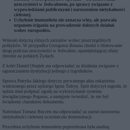
uroczystości w
Jedwabnem,
po sprawy związane z
wypowiedziami publicznymi i naruszeniem nietykalności
cielesnej.
Uchylenie immunitetu nie oznacza winy, ale pozwala
organom ścigania na prowadzenie dalszych działań
wobec europosłów.
Wnioski dotyczą różnych zarzutów wobec poszczególnych
polityków. W przypadku
Grzegorza Brauna
chodzi o blokowanie
drogi podczas uroczystości w
Jedwabne
, upamiętniającej ofiary
zbrodni na polskich Żydach.
Z kolei
Daniel Obajtek
ma odpowiadać za działania związane z
ograniczaniem dystrybucji jednego z tygodników.
Sprawa
Patryka Jakiego
dotyczy prywatnego aktu oskarżenia
wniesionego przez sędziego
Igora Tuleyę.
Spór dotyczył sugestii, że
sędzia miał podpisać zgodę na wykorzystanie systemu
inwigilacyjnego
Pegasus
, a następnie twierdzić, że nie był
świadomy charakteru dokumentu.
Natomiast
Tomasz Buczek
ma odpowiadać za zarzut naruszenia
nietykalności cielesnej uczestniczki demonstracji.
Procedura uchylenia immunitetu poprzedzona była analizą