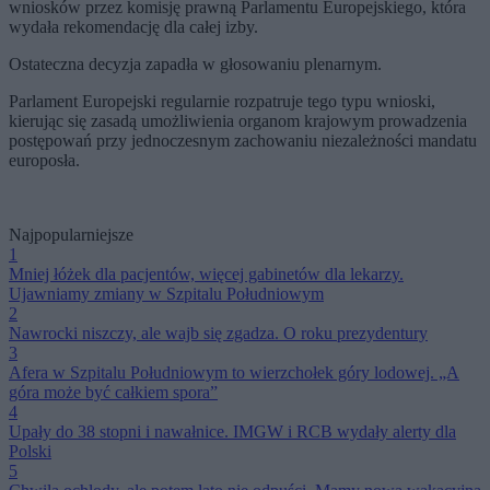
wniosków przez komisję prawną Parlamentu Europejskiego, która
wydała rekomendację dla całej izby.
Ostateczna decyzja zapadła w głosowaniu plenarnym.
Parlament Europejski regularnie rozpatruje tego typu wnioski,
kierując się zasadą umożliwienia organom krajowym prowadzenia
postępowań przy jednoczesnym zachowaniu niezależności mandatu
europosła.
Najpopularniejsze
1
Mniej łóżek dla pacjentów, więcej gabinetów dla lekarzy.
Ujawniamy zmiany w Szpitalu Południowym
2
Nawrocki niszczy, ale wajb się zgadza. O roku prezydentury
3
Afera w Szpitalu Południowym to wierzchołek góry lodowej. „A
góra może być całkiem spora”
4
Upały do 38 stopni i nawałnice. IMGW i RCB wydały alerty dla
Polski
5