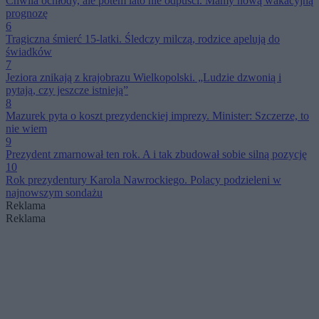
Chwila ochłody, ale potem lato nie odpuści. Mamy nową wakacyjną
prognozę
6
Tragiczna śmierć 15-latki. Śledczy milczą, rodzice apelują do
świadków
7
Jeziora znikają z krajobrazu Wielkopolski. „Ludzie dzwonią i
pytają, czy jeszcze istnieją”
8
Mazurek pyta o koszt prezydenckiej imprezy. Minister: Szczerze, to
nie wiem
9
Prezydent zmarnował ten rok. A i tak zbudował sobie silną pozycję
10
Rok prezydentury Karola Nawrockiego. Polacy podzieleni w
najnowszym sondażu
Reklama
Reklama