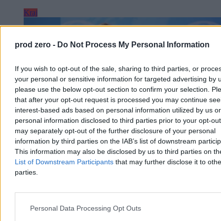
Kraj
prod zero -
Do Not Process My Personal Information
If you wish to opt-out of the sale, sharing to third parties, or proce
your personal or sensitive information for targeted advertising by 
please use the below opt-out section to confirm your selection. Pl
that after your opt-out request is processed you may continue see
interest-based ads based on personal information utilized by us or
personal information disclosed to third parties prior to your opt-ou
may separately opt-out of the further disclosure of your personal
information by third parties on the IAB’s list of downstream partici
This information may also be disclosed by us to third parties on t
List of Downstream Participants
that may further disclose it to othe
Rzecznik MSZ odpowiada Zacharowej. „Czas na
parties.
fakty”
Rzeczniczka rosyjskiego MSZ Maria Zacharowa skrytykowała
słowa prezydenta Karola Nawrockiego o wsparciu dla Ukrainy w
Personal Data Processing Opt Outs
wojnie z Rosją. W odpowiedzi rzecznik polskiego MSZ Maciej