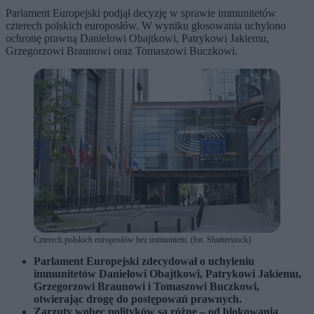
Parlament Europejski podjął decyzję w sprawie immunitetów
czterech polskich europosłów. W wyniku głosowania uchylono
ochronę prawną Danielowi Obajtkowi, Patrykowi Jakiemu,
Grzegorzowi Braunowi oraz Tomaszowi Buczkowi.
Czterech polskich europosłów bez immunitetu. (fot. Shutterstock)
Parlament Europejski zdecydował o uchyleniu
immunitetów
Danielowi Obajtkowi
,
Patrykowi Jakiemu
,
Grzegorzowi Braunowi
i
Tomaszowi Buczkowi
,
otwierając drogę do postępowań prawnych.
Zarzuty wobec polityków są różne – od blokowania