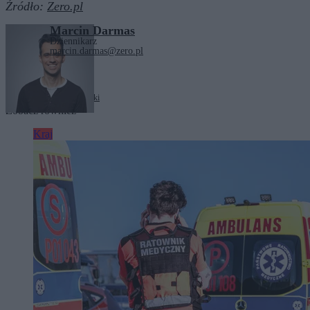
Źródło:
Zero.pl
Marcin Darmas
Dziennikarz
marcin.darmas@zero.pl
Tagi:
Parlament Europejski
Zobacz również
Kraj