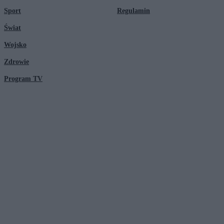
Sport
Regulamin
Świat
Wojsko
Zdrowie
Program TV
© 2026 Kanał Zero Spółka Akcyjna