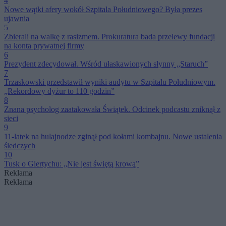
4
Nowe wątki afery wokół Szpitala Południowego? Była prezes
ujawnia
5
Zbierali na walkę z rasizmem. Prokuratura bada przelewy fundacji
na konta prywatnej firmy
6
Prezydent zdecydował. Wśród ułaskawionych słynny „Staruch”
7
Trzaskowski przedstawił wyniki audytu w Szpitalu Południowym.
„Rekordowy dyżur to 110 godzin”
8
Znana psycholog zaatakowała Świątek. Odcinek podcastu zniknął z
sieci
9
11-latek na hulajnodze zginął pod kołami kombajnu. Nowe ustalenia
śledczych
10
Tusk o Giertychu: „Nie jest świętą krową”
Reklama
Reklama