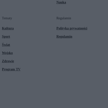
Nauka
Tematy
Regulamin
Kultura
Polityka prywatności
Sport
Regulamin
Świat
Wojsko
Zdrowie
Program TV
© 2026 Kanał Zero Spółka Akcyjna