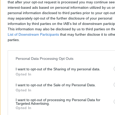
prezydentem w naszym wspólnym domu. Wy zdecydowaliście o
that after your opt-out request is processed you may continue see
tym, że mam być waszym głosem w Pałacu Prezydenckim –
interest-based ads based on personal information utilized by us or
powiedział Karol Nawrocki podczas obchodów rocznicy jego
personal information disclosed to third parties prior to your opt-ou
zaprzysiężenia na stanowisko prezydenta RP. W trackie wystąpienia
may separately opt-out of the further disclosure of your personal
zapowiedział, że w ciągu kilku miesięcy będzie przedstawiona
information by third parties on the IAB’s list of downstream partici
prezydencka strategia rozwoju.
This information may also be disclosed by us to third parties on t
List of Downstream Participants
that may further disclose it to othe
parties.
Paweł Żurek
Wczoraj 18:56
6 min
Reklama
Personal Data Processing Opt Outs
Reklama
I want to opt-out of the Sharing of my personal data.
Opted In
I want to opt-out of the Sale of my Personal Data.
Opted In
I want to opt-out of processing my Personal Data for
Targeted Advertising.
Opted In