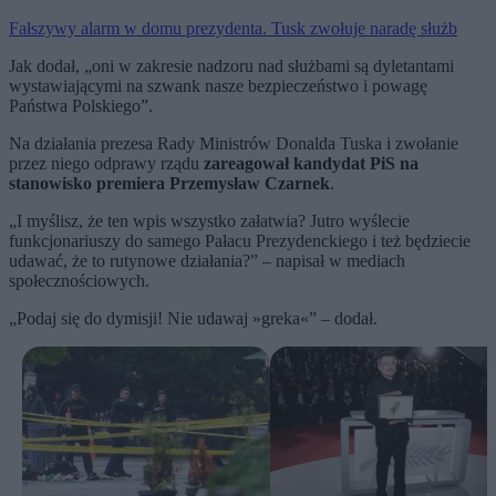
Fałszywy alarm w domu prezydenta. Tusk zwołuje naradę służb
Jak dodał, „oni w zakresie nadzoru nad służbami są dyletantami
wystawiającymi na szwank nasze bezpieczeństwo i powagę
Państwa Polskiego”.
Na działania prezesa Rady Ministrów Donalda Tuska i zwołanie
przez niego odprawy rządu
zareagował kandydat PiS na
stanowisko premiera Przemysław Czarnek
.
„I myślisz, że ten wpis wszystko załatwia? Jutro wyślecie
funkcjonariuszy do samego Pałacu Prezydenckiego i też będziecie
udawać, że to rutynowe działania?” – napisał w mediach
społecznościowych.
„Podaj się do dymisji! Nie udawaj »greka«” – dodał.