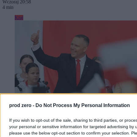
Wczoraj 20:58
4 min
Kraj
prod zero -
Do Not Process My Personal Information
Nawrocki podsumowuje pierwszy rok kadencji.
If you wish to opt-out of the sale, sharing to third parties, or proce
„Chcę, byście mnie oceniali”
your personal or sensitive information for targeted advertising by 
– Bardzo się cieszę, że w rok od zaprzysiężenia jesteście ze swoim
please use the below opt-out section to confirm your selection. Pl