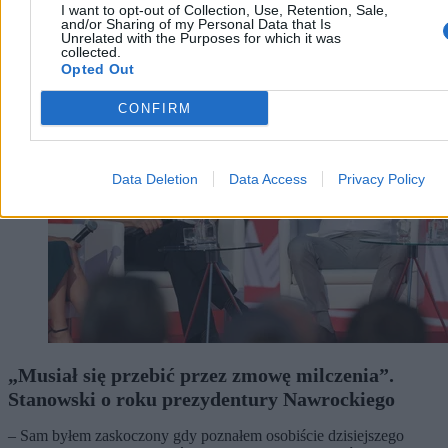
I want to opt-out of Collection, Use, Retention, Sale,
and/or Sharing of my Personal Data that Is
Unrelated with the Purposes for which it was
collected.
Kraj
Opted Out
CONFIRM
Data Deletion
Data Access
Privacy Policy
„Musiał się przebić przez zmowę milczenia”.
Stanowski o roku prezydentury Nawrockiego
– Sam byłem zaskoczony gdy poznałem osobiście dzisiejszego