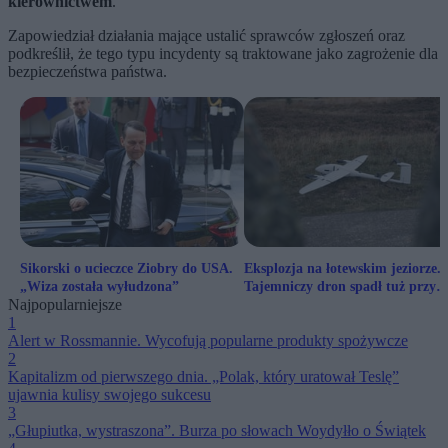
kierownictwem
.
Zapowiedział działania mające ustalić sprawców zgłoszeń oraz
podkreślił, że tego typu incydenty są traktowane jako zagrożenie dla
bezpieczeństwa państwa.
Sikorski o ucieczce Ziobry do USA.
Eksplozja na łotewskim jeziorze.
„Wiza została wyłudzona”
Tajemniczy dron spadł tuż przy
Najpopularniejsze
granicy z Białorusią
1
Alert w Rossmannie. Wycofują popularne produkty spożywcze
2
Kapitalizm od pierwszego dnia. „Polak, który uratował Teslę”
ujawnia kulisy swojego sukcesu
3
„Głupiutka, wystraszona”. Burza po słowach Woydyłło o Świątek