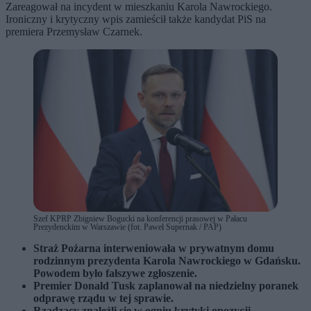
Zareagował na incydent w mieszkaniu Karola Nawrockiego.
Ironiczny i krytyczny wpis zamieścił także kandydat PiS na
premiera Przemysław Czarnek.
Szef KPRP Zbigniew Bogucki na konferencji prasowej w Pałacu
Prezydenckim w Warszawie (fot. Paweł Supernak / PAP)
Straż Pożarna interweniowała w prywatnym domu
rodzinnym prezydenta Karola Nawrockiego w Gdańsku.
Powodem było fałszywe zgłoszenie.
Premier Donald Tusk zaplanował na niedzielny poranek
odprawę rządu w tej sprawie.
Rządzący znaleźli się w ogniu krytyki opozycji.