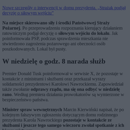
Nowe szczegóły o interwencji w domu prezydenta. „Strażak podjął
decyzję o siłowym wejściu”
Na miejsce skierowano siły i środki Państwowej Straży
Pożarnej
. Po przeprowadzeniu rozpoznania kierujący działaniem
ratowniczym podjął decyzję o
siłowym wejściu do lokalu
. Jak
poinformowała PSP, podczas sprawdzenia mieszkania nie
stwierdzono zagrożenia pożarowego ani obecności osób
poszkodowanych. Lokal był pusty.
W niedzielę o godz. 8 narada służb
Premier Donald Tusk poinformował w serwisie X, że pozostaje w
kontakcie z ministrami i służbami oraz przekazał wyrazy
solidarności prezydentowi Karolowi Nawrockiemu. Zapowiedział
także zwołanie
odprawy rządu, ma się ona odbyć w niedzielę
rano
. Według premiera działania prowokatorów są wymierzone w
bezpieczeństwo państwa.
Minister spraw wewnętrznych
Marcin Kierwiński napisał, że po
kolejnym fałszywym zgłoszeniu dotyczącym domu rodzinnego
prezydenta Karola Nawrockiego
pozostaje w kontakcie ze
służbami i jeszcze tego samego wieczoru zwołał spotkanie z ich