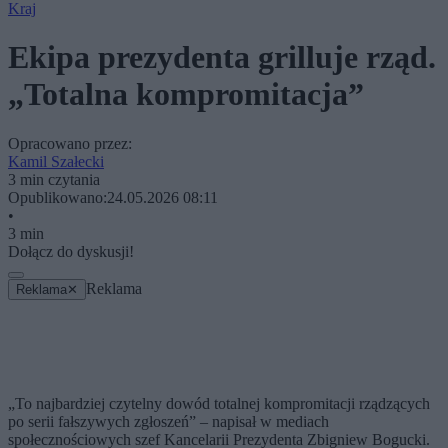
Kraj
Ekipa prezydenta grilluje rząd.
„Totalna kompromitacja”
Opracowano przez:
Kamil Szałecki
3 min czytania
Opublikowano:
24.05.2026 08:11
•
3 min
Dołącz do dyskusji!
Reklama
Reklama
✕
„To najbardziej czytelny dowód totalnej kompromitacji rządzących
po serii fałszywych zgłoszeń” – napisał w mediach
społecznościowych szef Kancelarii Prezydenta Zbigniew Bogucki.