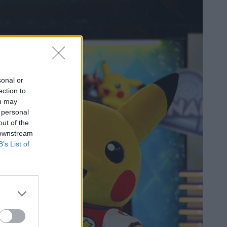
sonal or
ection to
ou may
 personal
out of the
 downstream
B’s List of