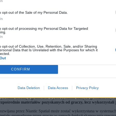
In
o opt-out of the Sale of my Personal Data.
In
to opt-out of processing my Personal Data for Targeted
ing.
In
o opt-out of Collection, Use, Retention, Sale, and/or Sharing
ersonal Data that Is Unrelated with the Purposes for which it
lected.
Out
CONFIRM
Data Deletion
Data Access
Privacy Policy
dele rzeczywistego świata, które dziś znajdują zastosowanie znac
mom orientację w terenie nawet w warunkach, gdy nawigacja satel
ywołała debatę o granicach wykorzystania danych gromadzonych 
zpośrednio materiałów pozyskanych od graczy, lecz wykorzystali je 
 rozwijana przez Niantic Spatial może zostać wykorzystana w systema
iały gromadzone przez graczy w ramach funkcji skanowania rzeczywist