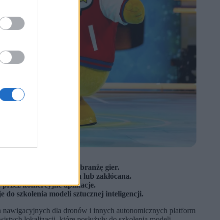
znie wykraczające poza branżę gier.
itarna jest niedostępna lub zakłócana.
przez komercyjne aplikacje.
do szkolenia modeli sztucznej inteligencji.
ch nawigacyjnych dla dronów i innych autonomicznych platform
ych lokalizacji, które posłużyły do szkolenia modeli