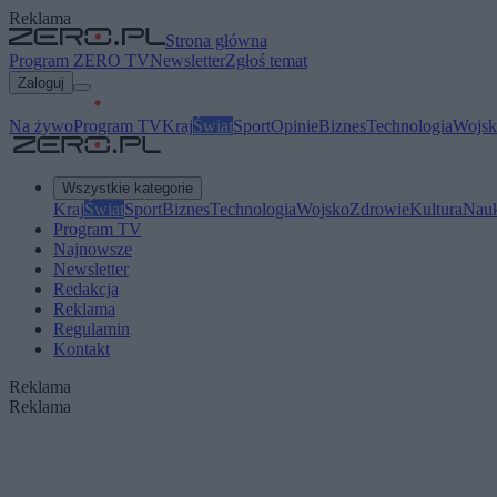
Reklama
Strona główna
Program ZERO TV
Newsletter
Zgłoś temat
Zaloguj
Na żywo
Program TV
Kraj
Świat
Sport
Opinie
Biznes
Technologia
Wojsk
Wszystkie kategorie
Kraj
Świat
Sport
Biznes
Technologia
Wojsko
Zdrowie
Kultura
Nau
Program TV
Najnowsze
Newsletter
Redakcja
Reklama
Regulamin
Kontakt
Reklama
Reklama