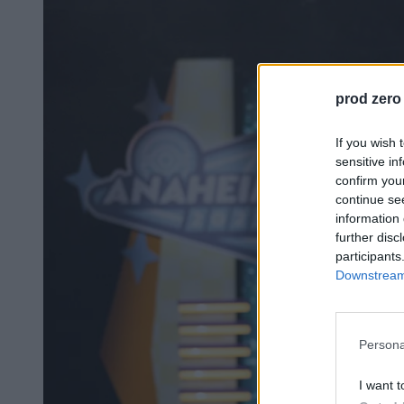
prod zero
If you wish 
sensitive in
confirm you
continue se
information 
further disc
participants
Downstream 
Persona
I want t