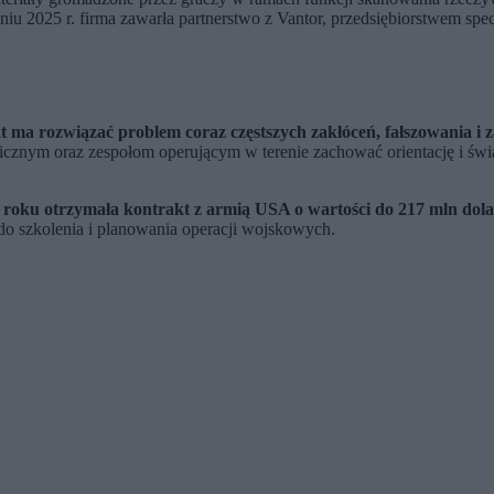
iu 2025 r. firma zawarła partnerstwo z Vantor, przedsiębiorstwem spec
 ma rozwiązać problem coraz częstszych zakłóceń, fałszowania i 
nym oraz zespołom operującym w terenie zachować orientację i świa
 roku otrzymała kontrakt z armią USA o wartości do 217 mln do
o szkolenia i planowania operacji wojskowych.