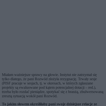
Miałam ważniejsze sprawy na głowie. Instytut nie zatrzymał się
tylko dlatego, że pani Rozwód złożyła rezygnację. Trwały sesje
(PISF pracuje w sesjach, tj. w okresach, w których zgłaszane
projekty są ewaluowane pod kątem potencjalnej dotacji – red.),
trzeba było rozdać pieniądze, spotykać się z branżą, zbulwersowaną
zresztą sytuacją wokół pani Rozwód.
To jakim słowem określiłaby pani swoje dzisiejsze relacje ze