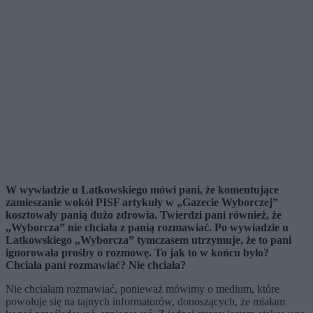
W wywiadzie u Latkowskiego m
ó
wi pani, że komentujące
zamieszanie wokół PISF artykuły w „Gazecie Wyborczej”
kosztowały panią dużo zdrowia. Twierdzi pani r
ó
wnież, że
„Wyborcza” nie chciała z panią rozmawiać. Po wywiadzie u
Latkowskiego „Wyborcza” tymczasem utrzymuje, że to pani
ignorowała prośby o rozmowę. To jak to w końcu było?
Chciała pani rozmawiać? Nie chciał
a?
Nie chciałam rozmawiać, ponieważ mówimy o medium, które
powołuje się na tajnych informatorów, donoszących, że miałam