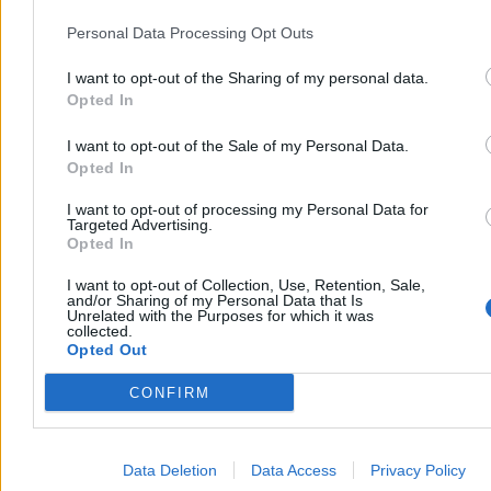
perspektywy promocji zagranicznej oraz niewielkiej
Personal Data Processing Opt Outs
kinematografii dwa różne komunikaty to strzał w stopę.
Reklama
I want to opt-out of the Sharing of my personal data.
Reklama
Opted In
I want to opt-out of the Sale of my Personal Data.
Opted In
I want to opt-out of processing my Personal Data for
Targeted Advertising.
Opted In
I want to opt-out of Collection, Use, Retention, Sale,
and/or Sharing of my Personal Data that Is
Unrelated with the Purposes for which it was
collected.
Opted Out
Co pan proponuje?
CONFIRM
Częściowe połączenie skład
ó
w jurorskich? Myślę, że w
kontekście promocji oscarowej powinno nam zależeć na
ujednolicaniu komunikatu i m
ó
wieniu wprost: film X to
Data Deletion
Data Access
Privacy Policy
najlepsze, co mamy do zaoferowania.