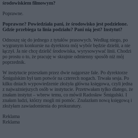
środowiskiem filmowym?
Poprawne.
Poprawne? Powiedział
a pani,
że środowisko jest podzielone.
Gdzie przebiega ta linia podział
u? Pani ni
ą jest? Instytut?
Odnoszę się do jednego z tytułów prasowych. Według niego, po
wygranym konkursie na dyrektora mój wybór będzie dzielił, a nie
łączył. Ja nie chcę dzielić środowiska, wyrysowywać linii. Chodzi
po prostu o to, że pracuję w skrajnie odmienny sposób niż mój
poprzednik.
W instytucie przeszłam przez dwie najgorsze fale. Po dyrektorze
Śmigulskim był tam potwór na czterech nogach. Trwała sesja. Po
kilku dniach wypowiedzenie złożyła główna księgowa, czyli jedna
z najważniejszych osób w instytucie. Przetrwałam tylko dlatego, że
znałam instytut – wbrew temu, co mówił Radosław Śmigulski. I
znałam ludzi, którzy mogli mi pomóc. Znalazłam nową księgową i
złożyłam zawiadomienia do prokuratury.
Reklama
Reklama