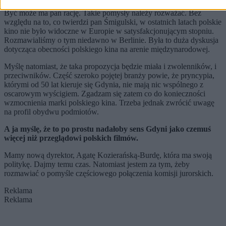
Być może ma pan rację. Takie pomysły należy rozważać. Bez
względu na to, co twierdzi pan Śmigulski, w ostatnich latach polskie
kino nie było widoczne w Europie w satysfakcjonującym stopniu.
Rozmawialiśmy o tym niedawno w Berlinie. Była to duża dyskusja
dotycząca obecności polskiego kina na arenie międzynarodowej.
Myślę natomiast, że taka propozycja będzie miała i zwolenników, i
przeciwników. Część szeroko pojętej branży powie, że pryncypia,
którymi od 50 lat kieruje się Gdynia, nie mają nic wspólnego z
oscarowym wyścigiem. Zgadzam się zatem co do konieczności
wzmocnienia marki polskiego kina. Trzeba jednak zwrócić uwagę
na profil obydwu podmiotów.
A ja myślę, że to po prostu nadałoby sens Gdyni jako czemuś
więcej niż przeglądowi polskich film
ó
w.
Mamy nową dyrektor, Agatę Kozierańską-Burdę, która ma swoją
politykę. Dajmy temu czas. Natomiast jestem za tym, żeby
rozmawiać o pomyśle częściowego połączenia komisji jurorskich.
Reklama
Reklama