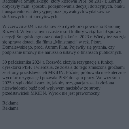
Radosława Śmigulskiego, który kierował PISF od 2017 r. Zarzuty
dotyczyły m.in. sposobu podejmowania decyzji dotacyjnych, braku
transparentności decyzyjnej oraz prywatnych wydatków ze
służbowych kart kredytowych.
W czerwcu 2024 r. na stanowisko dyrektorki powołano Karolinę
Rozwód. W tym samym czasie resort kultury wciąż badał sprawy
decyzji Śmigulskiego oraz dotacji z końca 2023 r. Wtedy też zaczęła
się sprawa dotacji dla filmu „Ministranci” w reż. Piotra
Domalewskiego, prod. Aurum Film. Pojawiły się pytania, czy
podpisanie umowy nie naruszało ustawy o finansach publicznych.
30 października 2024 r. Rozwód złożyła rezygnację z funkcji
dyrektorki PISF. Twierdziła, że została do tego zmuszona groźbami
ze strony przedstawicieli MKiDN. Później próbowała nieskutecznie
wycofać rezygnację i pozwała PISF do sądu pracy. We wrześniu
2025 r. sąd oddalił zarzuty, jakoby rezygnacja została złożona
nieświadomie bądź pod wpływem nacisków ze strony
przedstawicieli MKiDN. Wyrok nie jest prawomocny.
Reklama
Reklama