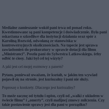
Medialne zamieszanie wokół pani trwa od ponad roku.
Kwestionowane są pani kompetencje i doświadczenie. Była pani
oskarżana o szkodliwe dla instytucji działania oraz sp
ó
r z
Karoliną Rozw
ó
d, odwołaną ze stanowiska w
kontrowersyjnych okolicznościach. Na tapecie jest sprawa
zawiadomień do prokuratury w sprawie dotacji dla filmu
„Ministranci”. Poszła pani do Sylwestra Latkowskiego, żeby
odbić te ciosy. Jaki był cel tej wizyty?
A jaki jest cel mojej rozmowy z panem?
Pytam, ponieważ uważam, że kształt, w jakim ten wywiad
pojawił się na stronie, jest kuriozalny i pani nie służy.
Poproszę o konkrety. Dlaczego jest kuriozalny?
To może zacznę od tytułu i opisu, czyli od „walki z układem w
świecie filmu” i „omerty”, czyli mafijnej zmowy milczenia. Czy
takie postawienie sprawy jest dla pani w porzą
dku?