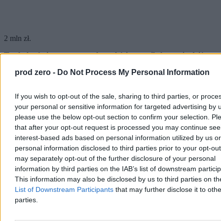
2 mln zł.
To chyba śmieszna suma w kontekście tego, ile kosztują dziś
promocje film
ó
w oscarowych w krajach bez instytucjonalnego
prod zero -
Do Not Process My Personal Information
wsparcia. W przypadku niezależnej „
Anory
” koszty promocji
przekraczały budżet trzykrotnie.
If you wish to opt-out of the sale, sharing to third parties, or proce
To bardzo duża kwota. Jedna z najwyższych, jakie zostały
your personal or sensitive information for targeted advertising by 
kiedykolwiek przyznane przez PISF. Producenci byli z niej
zadowoleni. I warto dodać, że producent nie otrzymuje pieniędzy
please use the below opt-out section to confirm your selection. Pl
moją słuszną decyzją, tylko składa do instytutu wniosek na
that after your opt-out request is processed you may continue see
kampanię oscarową.
interest-based ads based on personal information utilized by us or
personal information disclosed to third parties prior to your opt-ou
Musimy brać pod uwagę wiele rzeczy: koszty kampanii w USA,
may separately opt-out of the further disclosure of your personal
liczbę pokazów, wzmocnienie kampanii w przypadku, gdy film trafi
na shortlistę. Budżet jest ograniczony. Dofinansowujemy przede
information by third parties on the IAB’s list of downstream partici
wszystkim produkcję filmową, edukację i upowszechnianie,
This information may also be disclosed by us to third parties on t
dotowanie kin, badania rynku, promocję zagraniczną. W tych
List of Downstream Participants
that may further disclose it to othe
sferach instytut za moich czasów przekazał najwięcej pieniędzy.
parties.
Od ośmiu lat Gdynia i Komisja Oscarowa nie są zgodne co do
tego, kt
ó
ry z polskich film
ó
w jest najlepszy. Przecież z