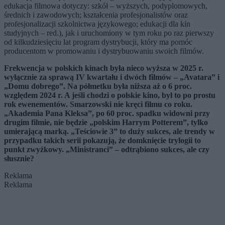
edukacja filmowa dotyczy: szkół – wyższych, podyplomowych,
średnich i zawodowych; kształcenia profesjonalistów oraz
profesjonalizacji szkolnictwa językowego; edukacji dla kin
studyjnych – red.), jak i uruchomiony w tym roku po raz pierwszy
od kilkudziesięciu lat program dystrybucji, który ma pomóc
producentom w promowaniu i dystrybuowaniu swoich filmów.
Frekwencja w polskich kinach była nieco wyższa w 2025 r.
wyłącznie za sprawą
IV kwarta
łu i dw
ó
ch film
ó
w – „Avatara” i
„Domu dobrego”. Na półmetku była niższa aż o 6 proc.
względem 2024 r. A jeśli chodzi o polskie kino, był to po prostu
rok ewenement
ó
w. Smarzowski nie kręci filmu co roku.
„Akademia Pana Kleksa”, po 60 proc. spadku widowni przy
drugim filmie, nie będzie „polskim Harrym Potterem”, tylko
umierającą marką. „Teściowie 3”
to du
ży sukces, ale trendy w
przypadku takich serii pokazują, że domknięcie trylogii to
punkt zwyżkowy. „Ministranci” –
odtr
ąbiono sukces, ale czy
słusznie?
Reklama
Reklama