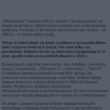
„Ministrantów” obejrzało 400 tys. widzów. I proszę pamiętać, że
zbiegli się premierą z filmem Smarzowskiego oraz wielką dyskusją
społeczną. Uważam, że dla filmów artystycznych taka średnia – ok.
300 tys. – to bardzo dobry wynik.
Wiem, że zadowalamy się takim wynikiem w przypadku filmu,
kt
ó
ry wygrywa festiwal w Gdyni. Nie wiem tylko, czy
powinniśmy. Kiniarze też nie są zadowoleni i prognozują aż 25
proc. spadek widowni na polskich filmach w 2026 r.
Komercyjnych sukcesów było więcej – kino familijne, „Sto dni do
matury”, wspomniani „Teściowie 3” i „Dom dobry”, „Vinci II”.
Chciałabym natomiast oddzielić kwestię PISF od tego, jak
producenci indywidualnie promują swoje filmy. Właśnie dlatego
program dotyczący wsparcia dystrybucji w PISF jest dla mnie
istotny. Po pierwsze, będziemy przekazywać
pieniądze producentom, a nie dystrybutorom, tak żeby to producenci
mieli lepsze warunki negocjacyjne w rozmowach z dystrybutorami.
Po drugie – program dystrybucji będzie zakładał obowiązek
uprzedniego wykonania badań fokusowych. Część producentów