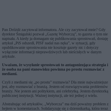
Pan Dróżdż zacytował informatora. Ale czy zacytował mnie? Gdy
dyrektor Śmigulski pozwał „Gazetę Wyborczą”, to gazeta o tym nie
napisała. A kiedy ja domagam się publikowania sprostowań, dostaję
artykuł „PiS odszedł, PISF nadal nas nęka”, w sytuacji, gdy
opublikowanie sprostowania nie kosztuje gazety nic i dotyczy
wyłącznie informacji nieprawdziwych lub nieścisłych w danym
artykule.
Uważam, że wysyłanie sprostowań
to antagonizuj
ą
ca strategia i
że osoba na pani stanowisku powinna po prostu rozmawiać
z
mediami.
Czyli z mediami się „po prostu” rozmawia? Dla mnie najważniejsze
jest, aby rozmawiać z branżą. Jestem od rozwiązywania problemów
branży. Nie jestem ani politykiem, ani celebrytką. Jestem dyrektorką
publicznej instytucji. Ważnej instytucji, ale też jednej z wielu.
Abstrahując od artykułów, „Wyborcza” ma dziś poważny problem z
hejtem w komentarzach. Solidaryzuję się z dziennikarką, która teraz