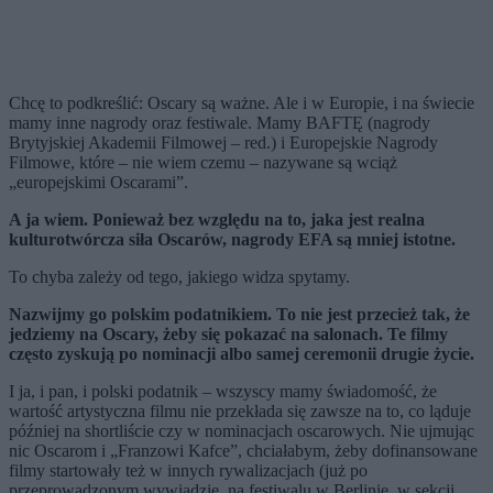
Chcę to podkreślić: Oscary są ważne. Ale i w Europie, i na świecie
mamy inne nagrody oraz festiwale. Mamy BAFTĘ (nagrody
Brytyjskiej Akademii Filmowej – red.) i Europejskie Nagrody
Filmowe, które – nie wiem czemu – nazywane są wciąż
„europejskimi Oscarami”.
A ja wiem. Ponieważ bez względu na to, jaka jest realna
kulturotw
ó
rcza sił
a Oscar
ó
w, nagrody EFA są mniej istotne.
To chyba zależy od tego, jakiego widza spytamy.
Nazwijmy go polskim podatnikiem. To nie jest przecież tak, że
jedziemy na Oscary, żeby się pokazać na salonach. Te filmy
często zyskują po nominacji albo samej ceremonii drugie życie.
I ja, i pan, i polski podatnik – wszyscy mamy świadomość, że
wartość artystyczna filmu nie przekłada się zawsze na to, co ląduje
później na shortliście czy w nominacjach oscarowych. Nie ujmując
nic Oscarom i „Franzowi Kafce”, chciałabym, żeby dofinansowane
filmy startowały też w innych rywalizacjach (już po
przeprowadzonym wywiadzie, na festiwalu w Berlinie, w sekcji