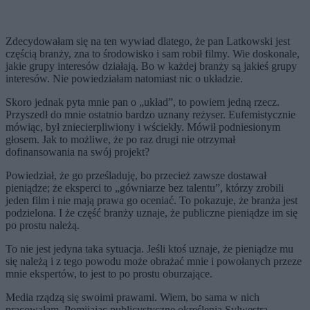
Zdecydowałam się na ten wywiad dlatego, że pan Latkowski jest
częścią branży, zna to środowisko i sam robił filmy. Wie doskonale,
jakie grupy interesów działają. Bo w każdej branży są jakieś grupy
interesów. Nie powiedziałam natomiast nic o układzie.
Skoro jednak pyta mnie pan o „układ”, to powiem jedną rzecz.
Przyszedł do mnie ostatnio bardzo uznany reżyser. Eufemistycznie
mówiąc, był zniecierpliwiony i wściekły. Mówił podniesionym
głosem. Jak to możliwe, że po raz drugi nie otrzymał
dofinansowania na swój projekt?
Powiedział, że go prześladuję, bo przecież zawsze dostawał
pieniądze; że eksperci to „gówniarze bez talentu”, którzy zrobili
jeden film i nie mają prawa go oceniać. To pokazuje, że branża jest
podzielona. I że część branży uznaje, że publiczne pieniądze im się
po prostu należą.
To nie jest jedyna taka sytuacja. Jeśli ktoś uznaje, że pieniądze mu
się należą i z tego powodu może obrażać mnie i powołanych przeze
mnie ekspertów, to jest to po prostu oburzające.
Media rządzą się swoimi prawami. Wiem, bo sama w nich
pracowałam. Pomijając publicystyczne określenia Sylwestra