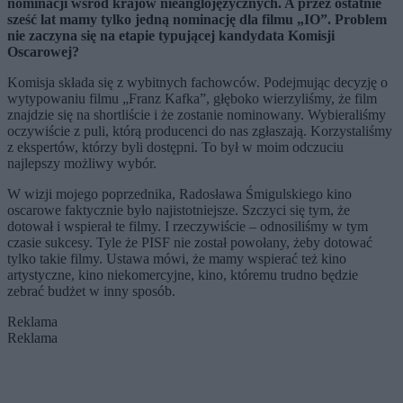
nominacji wśr
ó
d kraj
ó
w nieanglojęzycznych. A przez ostatnie
sześć lat mamy tylko jedną nominację dla filmu „IO”. Problem
nie zaczyna się na etapie typującej kandydata Komisji
Oscarowej?
Komisja składa się z wybitnych fachowców. Podejmując decyzję o
wytypowaniu filmu „Franz Kafka”, głęboko wierzyliśmy, że film
znajdzie się na shortliście i że zostanie nominowany. Wybieraliśmy
oczywiście z puli, którą producenci do nas zgłaszają. Korzystaliśmy
z ekspertów, którzy byli dostępni. To był w moim odczuciu
najlepszy możliwy wybór.
W wizji mojego poprzednika, Radosława Śmigulskiego kino
oscarowe faktycznie było najistotniejsze. Szczyci się tym, że
dotował i wspierał te filmy. I rzeczywiście – odnosiliśmy w tym
czasie sukcesy. Tyle że PISF nie został powołany, żeby dotować
tylko takie filmy. Ustawa mówi, że mamy wspierać też kino
artystyczne, kino niekomercyjne, kino, któremu trudno będzie
zebrać budżet w inny sposób.
Reklama
Reklama