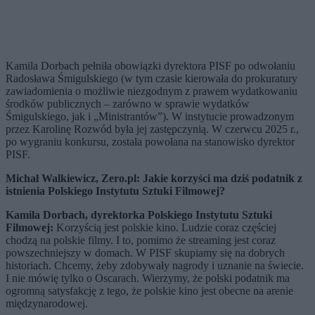
Kamila Dorbach pełniła obowiązki dyrektora PISF po odwołaniu
Radosława Śmigulskiego (w tym czasie kierowała do prokuratury
zawiadomienia o możliwie niezgodnym z prawem wydatkowaniu
środków publicznych – zarówno w sprawie wydatków
Śmigulskiego, jak i „Ministrantów”). W instytucie prowadzonym
przez Karolinę Rozwód była jej zastępczynią. W czerwcu 2025 r.,
po wygraniu konkursu, została powołana na stanowisko dyrektor
PISF.
Micha
ł Walkiewicz, Zero.pl: Jakie korzyści ma dziś podatnik z
istnienia Polskiego Instytutu Sztuki Filmowej?
Kamila Dorbach, dyrektorka Polskiego Instytutu Sztuki
Filmowej:
Korzyścią jest polskie kino. Ludzie coraz częściej
chodzą na polskie filmy. I to, pomimo że streaming jest coraz
powszechniejszy w domach. W PISF skupiamy się na dobrych
historiach. Chcemy, żeby zdobywały nagrody i uznanie na świecie.
I nie mówię tylko o Oscarach. Wierzymy, że polski podatnik ma
ogromną satysfakcję z tego, że polskie kino jest obecne na arenie
międzynarodowej.