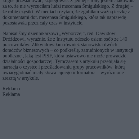
kogoś prześladować, szpiegować. Z jednej strony jestem atakowana
za to, że nie wyrzuciłam ludzi mecenasa Śmigulskiego. Z drugiej –
że robię czystki. W mediach czytam, że zgubiłam ważną teczkę z
dokumentami dot. mecenasa Śmigulskiego, która tak naprawdę
pozostawała przez cały czas w instytucie.
Napisaliśmy dziennikarzowi „Wyborczej”, red. Dawidowi
Dróżdżowi, wyraźnie, że z Instytutu odeszło osiem osób ze 140
pracowników. Zlikwidowałam również stanowiska dwóch
doradców biznesowych – co podkreślę, zatrudnionych w instytucji
publicznej, jaką jest PISF, która ustawowo nie może prowadzić
działalności gospodarczej. Tymczasem z artykułu przebijała się
narracja o czystce i prześladowaniu grupy pracowników, którą
uwiarygadniać miały słowa tajnego informatora – wyróżnione
zresztą w artykule.
Reklama
Reklama