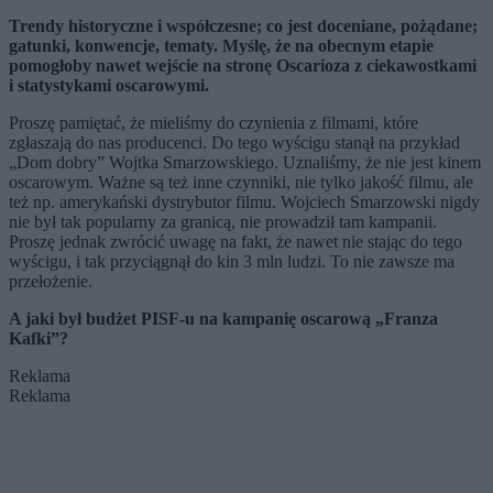
Trendy historyczne i współczesne; co jest doceniane, pożądane;
gatunki, konwencje, tematy. Myślę, że na obecnym etapie
pomogłoby nawet wejście na stronę Oscarioza z ciekawostkami
i statystykami oscarowymi.
Proszę pamiętać, że mieliśmy do czynienia z filmami, które
zgłaszają do nas producenci. Do tego wyścigu stanął na przykład
„Dom dobry” Wojtka Smarzowskiego. Uznaliśmy, że nie jest kinem
oscarowym. Ważne są też inne czynniki, nie tylko jakość filmu, ale
też np. amerykański dystrybutor filmu. Wojciech Smarzowski nigdy
nie był tak popularny za granicą, nie prowadził tam kampanii.
Proszę jednak zwrócić uwagę na fakt, że nawet nie stając do tego
wyścigu, i tak przyciągnął do kin 3 mln ludzi. To nie zawsze ma
przełożenie.
A jaki był budżet PISF-u na kampanię oscarową „
Franza
Kafki
”
?
Reklama
Reklama