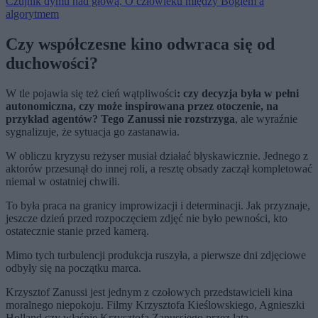
Czujnik dymu nad głową. O człowieku między Bogiem a
algorytmem
Czy współczesne kino odwraca się od
duchowości?
W tle pojawia się też cień wątpliwości
: czy decyzja była w pełni
autonomiczna, czy może inspirowana przez otoczenie, na
przykład agentów? Tego Zanussi nie rozstrzyga
, ale wyraźnie
sygnalizuje, że sytuacja go zastanawia.
W obliczu kryzysu reżyser musiał działać błyskawicznie. Jednego z
aktorów przesunął do innej roli, a resztę obsady zaczął kompletować
niemal w ostatniej chwili.
To była praca na granicy improwizacji i determinacji. Jak przyznaje,
jeszcze dzień przed rozpoczęciem zdjęć nie było pewności, kto
ostatecznie stanie przed kamerą.
Mimo tych turbulencji produkcja ruszyła, a pierwsze dni zdjęciowe
odbyły się na początku marca.
Krzysztof Zanussi jest jednym z czołowych przedstawicieli kina
moralnego niepokoju. Filmy Krzysztofa Kieślowskiego, Agnieszki
Holland czy właśnie Krzysztofa Zanussiego przez lata