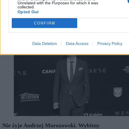
Unrelated with the Purposes for which it was
collected.
Opted Out
Agnieszka Waś-Turecka
Wczoraj 06:18
CONFIRM
9 min
Kultura
Data Deletion
Data Access
Privacy Policy
Nie żyje Andrzej Morozowski. Wybitny