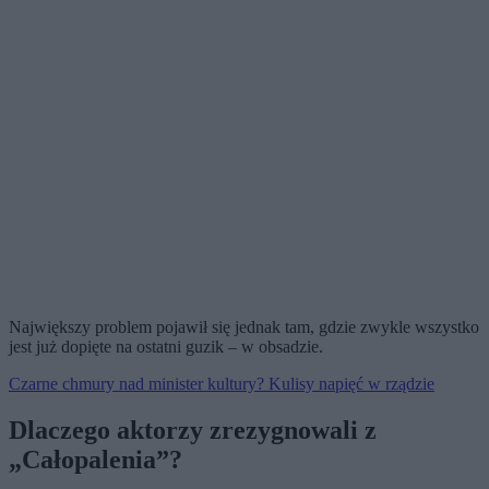
Największy problem pojawił się jednak tam, gdzie zwykle wszystko
jest już dopięte na ostatni guzik – w obsadzie.
Czarne chmury nad minister kultury? Kulisy napięć w rządzie
Dlaczego aktorzy zrezygnowali z
„Całopalenia”?