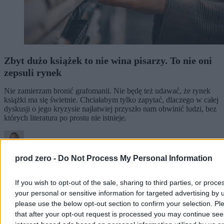
Zbyt dużo książek to nie wina pisarzy. To nie oni
zepsuli rynek
Nie zamierzam bronić grafomanii. Nie będę też udawać, że rynek
książki ma się świetnie. Chciałabym tylko zapytać, dlaczego w całej
dyskusji o jego kryzysie najłatwiej przyszło nam obwinić ludzi, bez
których literatura po prostu nie istnieje.
Dagmara Leszkowicz-Zaluska
prod zero -
Do Not Process My Personal Information
Wczoraj 20:59
14 min
If you wish to opt-out of the sale, sharing to third parties, or proce
Kultura
your personal or sensitive information for targeted advertising by 
please use the below opt-out section to confirm your selection. Pl
that after your opt-out request is processed you may continue see