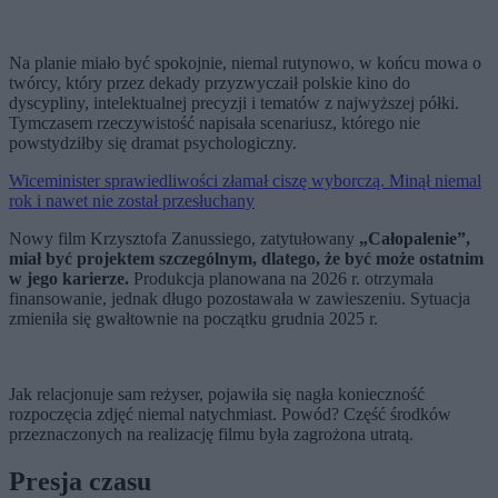
Na planie miało być spokojnie, niemal rutynowo, w końcu mowa o
twórcy, który przez dekady przyzwyczaił polskie kino do
dyscypliny, intelektualnej precyzji i tematów z najwyższej półki.
Tymczasem rzeczywistość napisała scenariusz, którego nie
powstydziłby się dramat psychologiczny.
Wiceminister sprawiedliwości złamał ciszę wyborczą. Minął niemal
rok i nawet nie został przesłuchany
Nowy film Krzysztofa Zanussiego, zatytułowany
„Całopalenie”,
miał być projektem szczególnym, dlatego, że być może ostatnim
w jego karierze.
Produkcja planowana na 2026 r. otrzymała
finansowanie, jednak długo pozostawała w zawieszeniu. Sytuacja
zmieniła się gwałtownie na początku grudnia 2025 r.
Jak relacjonuje sam reżyser, pojawiła się nagła konieczność
rozpoczęcia zdjęć niemal natychmiast. Powód? Część środków
przeznaczonych na realizację filmu była zagrożona utratą.
Presja czasu