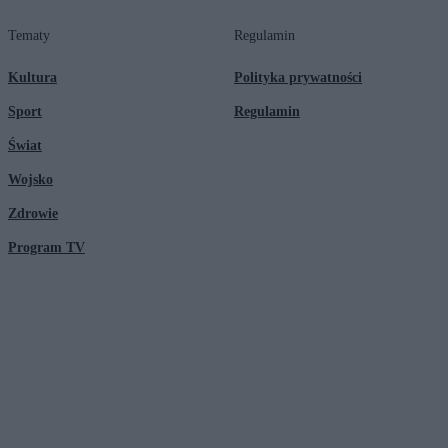
Tematy
Regulamin
Kultura
Polityka prywatności
Sport
Regulamin
Świat
Wojsko
Zdrowie
Program TV
© 2026 Kanał Zero Spółka Akcyjna