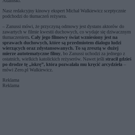
Adamski.
Nasz redakcyjny kinowy ekspert Michał Walkiewicz sceptycznie
podchodzi do tłumaczeń reżysera.
– Zanussi mówi, że przyczyną odmowy jest dystans aktorów do
zawartych w filmie kwestii duchowych, co wydaje się dziwacznym
tłumaczeniem
. Cały jego filmowy świat wzniesiony jest na
sprawach duchowych, które są przedmiotem dialogu ludzi
wierzących oraz zdystansowanych. To są zresztą w dużej
mierze autotematyczne filmy
, bo Zanussi uchodzi za jednego z
ostatnich, wielkich katolickich reżyserów. Nawet jeśli
stracił gdzieś
po drodze tę „iskrę”, która pozwalała mu kręcić arcydzieła
–
mówi Zero.pl Walkiewicz.
Reklama
Reklama