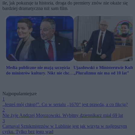
ile, jak pokazuje ta historia, droga do premiery znów nie okaże się
bardziej dramatyczna niż sam film.
Media publiczne nie mają szczęścia
Ujazdowski o Ministerstwie Kultu
do ministrów kultury. Nikt nie chce
„Pluralizmu nie ma od 10 lat”
„polskiego BBC”
Najpopularniejsze
1
„Jesteś mój chłop!”. Co w serialu „1670” jest prawdą, a co fikcją?
2
Nie żyje Andrzej Morozowski. Wybitny dziennikarz miał 69 lat
3
Carnaval Sztukmistrzów w Lublinie jest jak wizyta w najlepszym
cyrku. Tylko bez jego wad