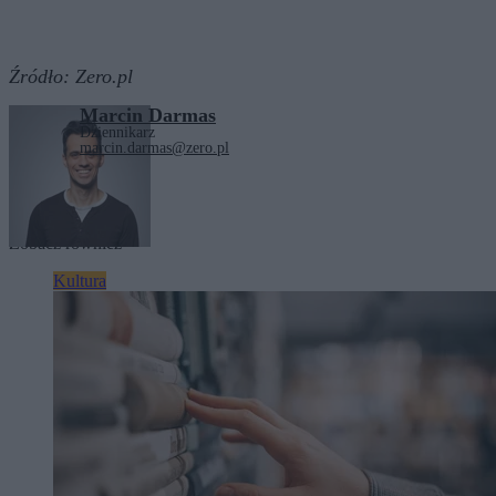
Źródło:
Zero.pl
Marcin Darmas
Dziennikarz
marcin.darmas@zero.pl
Tagi:
kino
polskie kino
Zobacz również
Kultura