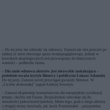
– Do tej pory nie zdarzały się odmowy. Zanussi nie stoi przecież po
żadnej ze stron obecnego sporu światopoglądowego, jednak w
kwestiach aksjologicznych jest przywiązany do klasycznych
wartości – podkreśla Jasina.
– Dla mnie odmowa aktorów jest niezwykle zaskakująca –
podobnie uważa krytyk filmowy i publicysta Łukasz Adamski.
Do tej pory, Zanussi raczej przyciągał gwiazdy filmowe. W
„Liczbie doskonałej” zagrał Andrzej Seweryn.
– Zanussi eksploatuje konstytutywne dla europejskiej cywilizacji
tematy, choćby mit Fausta. Bezpośrednio odwołuje się do
moralności judeochrześcijańskiej. Mimo tego, grali u niego aktorzy
z drugiej strony barykady, jak Jacek Poniedziałek – przypomina