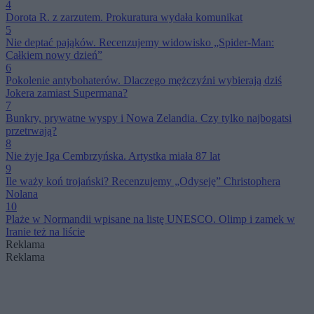
4
Dorota R. z zarzutem. Prokuratura wydała komunikat
5
Nie deptać pająków. Recenzujemy widowisko „Spider-Man:
Całkiem nowy dzień”
6
Pokolenie antybohaterów. Dlaczego mężczyźni wybierają dziś
Jokera zamiast Supermana?
7
Bunkry, prywatne wyspy i Nowa Zelandia. Czy tylko najbogatsi
przetrwają?
8
Nie żyje Iga Cembrzyńska. Artystka miała 87 lat
9
Ile waży koń trojański? Recenzujemy „Odyseję” Christophera
Nolana
10
Plaże w Normandii wpisane na listę UNESCO. Olimp i zamek w
Iranie też na liście
Reklama
Reklama