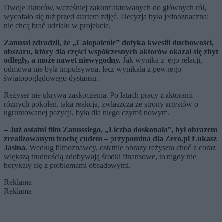
Dwoje aktorów, wcześniej zakontraktowanych do głównych ról,
wycofało się tuż przed startem zdjęć. Decyzja była jednoznaczna:
nie chcą brać udziału w projekcie.
Zanussi zdradził, że „Całopalenie” dotyka kwestii duchowości,
obszaru, który dla części współczesnych aktorów okazał się zbyt
odległy, a może nawet niewygodny.
Jak wynika z jego relacji,
odmowa nie była impulsywna, lecz wynikała z pewnego
światopoglądowego dystansu.
Reżyser nie ukrywa zaskoczenia. Po latach pracy z aktorami
różnych pokoleń, taka reakcja, zwłaszcza ze strony artystów o
ugruntowanej pozycji, była dla niego czymś nowym.
– Już ostatni film Zanussiego, „Liczba doskonała”, był obrazem
zrealizowanym trochę cudem – przypomina dla Zero.pl Łukasz
Jasina.
Według filmoznawcy, ostatnie obrazy reżysera choć z coraz
większą trudnością zdobywają środki finansowe, to nigdy nie
borykały się z problemami obsadowymi.
Reklama
Reklama