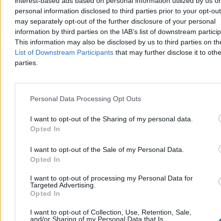
interest-based ads based on personal information utilized by us or
personal information disclosed to third parties prior to your opt-ou
may separately opt-out of the further disclosure of your personal
information by third parties on the IAB’s list of downstream partici
This information may also be disclosed by us to third parties on t
List of Downstream Participants
that may further disclose it to othe
parties.
Personal Data Processing Opt Outs
I want to opt-out of the Sharing of my personal data.
„Jesteś mój chłop!”. Co w serialu „1670” jest
Opted In
prawdą, a co fikcją?
I want to opt-out of the Sale of my Personal Data.
Jak serial „1670” wypada na tle faktów? XVII-wieczna
Opted In
Adamczycha oddaje realia dawnej Polski czy to jedynie satyra o nas
samych? W dniu premiery kolejnego sezonu hitowego tytułu
I want to opt-out of processing my Personal Data for
Netflixa rozmawiamy z historyczką Joanną Orzeł. Ekspertka
Targeted Advertising.
tłumaczy – nie zawsze zabawne – kwestie związane z historią
Opted In
Polski, które kryją się za prześmiewczymi postaciami Jana Pawła,
Jakuba, Anieli i Bogdana.
I want to opt-out of Collection, Use, Retention, Sale,
and/or Sharing of my Personal Data that Is