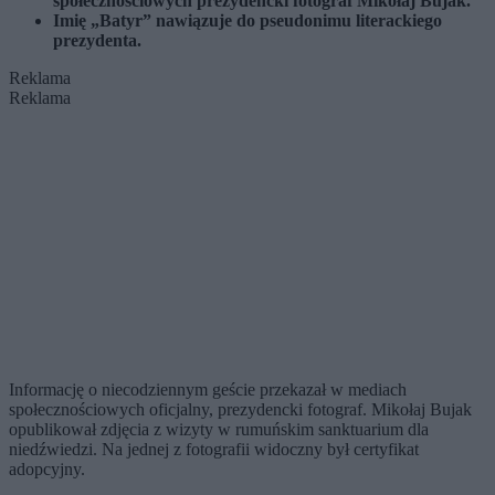
społecznościowych prezydencki fotograf Mikołaj Bujak.
Imię „Batyr” nawiązuje do pseudonimu literackiego
prezydenta.
Reklama
Reklama
Informację o niecodziennym geście przekazał w mediach
społecznościowych oficjalny, prezydencki fotograf. Mikołaj Bujak
opublikował zdjęcia z wizyty w rumuńskim sanktuarium dla
niedźwiedzi. Na jednej z fotografii widoczny był certyfikat
adopcyjny.