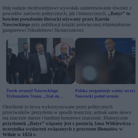
Imię nadane niedźwiedziowi wywołało zainteresowanie również z
powodów zarówno politycznych, jak i historycznych.
„Batyr” to
bowiem pseudonim literacki używany przez Karola
Nawrockiego
przy publikacji książki poświęconej trójmiejskiemu
gangsterowi Nikodemowi Skotarczakowi.
Żurek straszył Nawrockiego
Polska zorganizuje ważny szczyt.
Trybunałem Stanu. „Stał się
Nawrocki podał termin
memem”
Określenie to bywa wykorzystywane przez politycznych
przeciwników prezydenta w sposób ironiczny, jednak samo słowo
ma znacznie starsze i bardziej honorowe znaczenie. Historycznie
przydomek „Batyr” wiązany jest z postacią Jana Witkiewicza –
uczestnika wydarzeń związanych z procesem filomatów w
Wilnie w 1824 r.