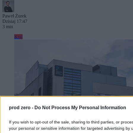
Paweł Żurek
Dzisiaj 17:47
3 min
Kraj
prod zero -
Do Not Process My Personal Information
If you wish to opt-out of the sale, sharing to third parties, or proce
your personal or sensitive information for targeted advertising by 
Afera w Szpitalu Południowym to wierzchołek