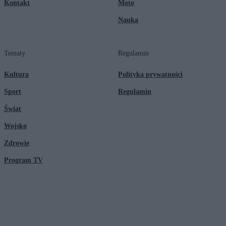
Kontakt
Moto
Nauka
Tematy
Regulamin
Kultura
Polityka prywatności
Sport
Regulamin
Świat
Wojsko
Zdrowie
Program TV
© 2026 Kanał Zero Spółka Akcyjna