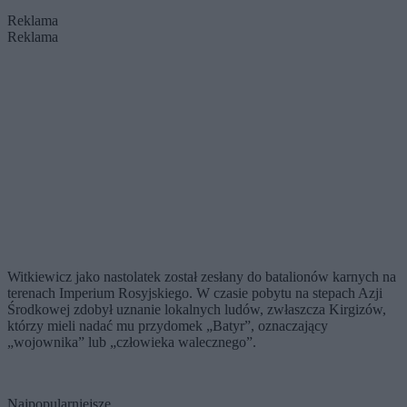
Reklama
Reklama
Witkiewicz jako nastolatek został zesłany do batalionów karnych na
terenach Imperium Rosyjskiego. W czasie pobytu na stepach Azji
Środkowej zdobył uznanie lokalnych ludów, zwłaszcza Kirgizów,
którzy mieli nadać mu przydomek „Batyr”, oznaczający
„wojownika” lub „człowieka walecznego”.
Najpopularniejsze