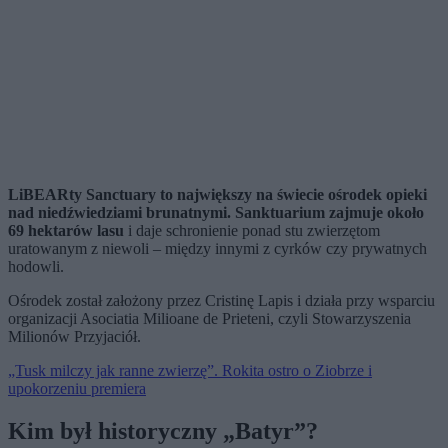
LiBEARty Sanctuary to największy na świecie ośrodek opieki
nad niedźwiedziami brunatnymi. Sanktuarium zajmuje około
69 hektarów lasu
i daje schronienie ponad stu zwierzętom
uratowanym z niewoli – między innymi z cyrków czy prywatnych
hodowli.
Ośrodek został założony przez Cristinę Lapis i działa przy wsparciu
organizacji Asociatia Milioane de Prieteni, czyli Stowarzyszenia
Milionów Przyjaciół.
„Tusk milczy jak ranne zwierzę”. Rokita ostro o Ziobrze i
upokorzeniu premiera
Kim był historyczny „Batyr”?