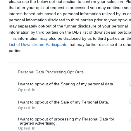
please use the below opt-out section to confirm your selection. Pl
góry lodowej. „A góra może być całkiem spora”
that after your opt-out request is processed you may continue see
interest-based ads based on personal information utilized by us or
Rafał Trzaskowski ogłosił szokujące wyniki audytu w Szpitalu
personal information disclosed to third parties prior to your opt-ou
Południowym. Prezydent Warszawy potwierdził tym samym
znaczną część ustaleń Zero.pl. – Wiele poszlak wskazuje na to, że to
may separately opt-out of the further disclosure of your personal
tylko wierzchołek góry lodowej – mówi nam dr hab. Dawid
information by third parties on the IAB’s list of downstream partici
Sześciło.
This information may also be disclosed by us to third parties on t
List of Downstream Participants
that may further disclose it to othe
parties.
Kasjan Owsianko
Dzisiaj 17:22
8 min
Personal Data Processing Opt Outs
Reklama
Reklama
I want to opt-out of the Sharing of my personal data.
Opted In
I want to opt-out of the Sale of my Personal Data.
Opted In
I want to opt-out of processing my Personal Data for
Targeted Advertising.
Opted In