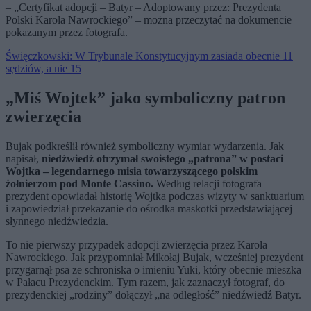
– „Certyfikat adopcji – Batyr – Adoptowany przez: Prezydenta
Polski Karola Nawrockiego” – można przeczytać na dokumencie
pokazanym przez fotografa.
Święczkowski: W Trybunale Konstytucyjnym zasiada obecnie 11
sędziów, a nie 15
„Miś Wojtek” jako symboliczny patron
zwierzęcia
Bujak podkreślił również symboliczny wymiar wydarzenia. Jak
napisał,
niedźwiedź otrzymał swoistego „patrona” w postaci
Wojtka – legendarnego misia towarzyszącego polskim
żołnierzom pod Monte Cassino.
Według relacji fotografa
prezydent opowiadał historię Wojtka podczas wizyty w sanktuarium
i zapowiedział przekazanie do ośrodka maskotki przedstawiającej
słynnego niedźwiedzia.
To nie pierwszy przypadek adopcji zwierzęcia przez Karola
Nawrockiego. Jak przypomniał Mikołaj Bujak, wcześniej prezydent
przygarnął psa ze schroniska o imieniu Yuki, który obecnie mieszka
w Pałacu Prezydenckim. Tym razem, jak zaznaczył fotograf, do
prezydenckiej „rodziny” dołączył „na odległość” niedźwiedź Batyr.