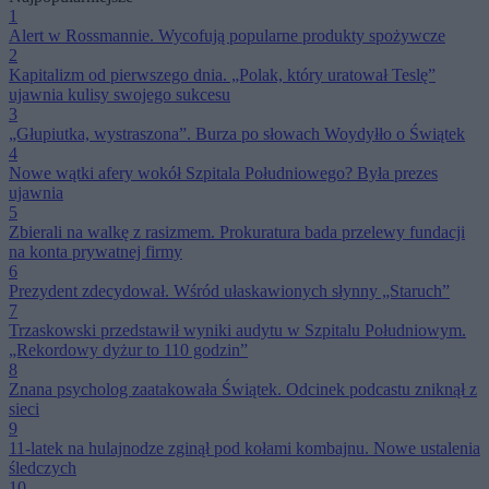
1
Alert w Rossmannie. Wycofują popularne produkty spożywcze
2
Kapitalizm od pierwszego dnia. „Polak, który uratował Teslę”
ujawnia kulisy swojego sukcesu
3
„Głupiutka, wystraszona”. Burza po słowach Woydyłło o Świątek
4
Nowe wątki afery wokół Szpitala Południowego? Była prezes
ujawnia
5
Zbierali na walkę z rasizmem. Prokuratura bada przelewy fundacji
na konta prywatnej firmy
6
Prezydent zdecydował. Wśród ułaskawionych słynny „Staruch”
7
Trzaskowski przedstawił wyniki audytu w Szpitalu Południowym.
„Rekordowy dyżur to 110 godzin”
8
Znana psycholog zaatakowała Świątek. Odcinek podcastu zniknął z
sieci
9
11-latek na hulajnodze zginął pod kołami kombajnu. Nowe ustalenia
śledczych
10