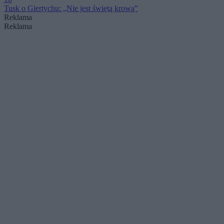
Tusk o Giertychu: „Nie jest świętą krową”
Reklama
Reklama