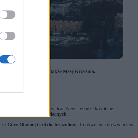
elę Palmową, przełożono także Mszę Krzyżma.
j.
anocnych. Jak poinformował Vatican News, władze kościelne
otwarte dla wszystkich wiernych
.
li z
Góry Oliwnej i szli do Jerozolimy
. To odwołanie do wydarzenia