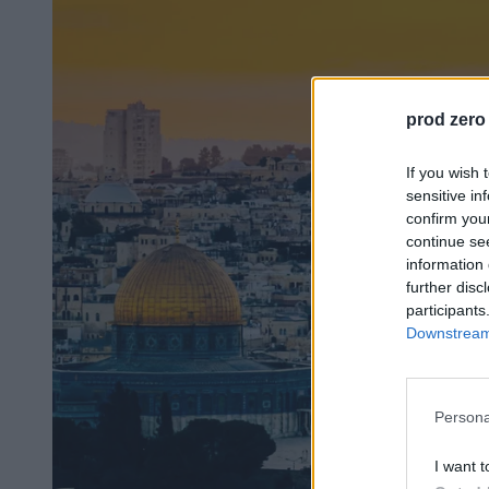
prod zero
If you wish 
sensitive in
confirm you
continue se
information 
further disc
participants
Downstream 
Persona
I want t