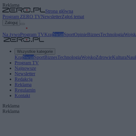
Reklama
Strona główna
Program ZERO TV
Newsletter
Zgłoś temat
Zaloguj
Na żywo
Program TV
Kraj
Świat
Sport
Opinie
Biznes
Technologia
Wojsk
Wszystkie kategorie
Kraj
Świat
Sport
Biznes
Technologia
Wojsko
Zdrowie
Kultura
Nau
Program TV
Najnowsze
Newsletter
Redakcja
Reklama
Regulamin
Kontakt
Reklama
Reklama