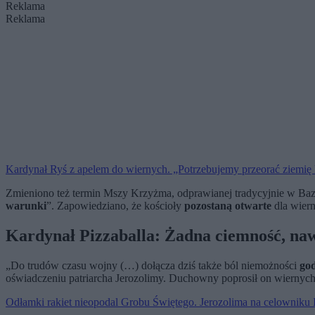
Reklama
Reklama
Kardynał Ryś z apelem do wiernych. „Potrzebujemy przeorać ziemię
Zmieniono też termin Mszy Krzyżma, odprawianej tradycyjnie w Bazyl
warunki
”. Zapowiedziano, że kościoły
pozostaną otwarte
dla wier
Kardynał Pizzaballa: Żadna ciemność, nawe
„Do trudów czasu wojny (…) dołącza dziś także ból niemożności
go
oświadczeniu patriarcha Jerozolimy. Duchowny poprosił on wiernych,
Odłamki rakiet nieopodal Grobu Świętego. Jerozolima na celowniku 