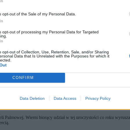
In
o opt-out of the Sale of my Personal Data.
In
to opt-out of processing my Personal Data for Targeted
ing.
In
o opt-out of Collection, Use, Retention, Sale, and/or Sharing
ersonal Data that Is Unrelated with the Purposes for which it
lo Guzman Garcia / Shutterstock)
lected.
Out
obchody Świąt Wielkanocnych. Nie odbędzie się procesja w Niedzi
ei. 28 marca odbędzie się różaniec, który ma ubłagać u Boga pokó
ostaje zamknięty.
CONFIRM
Jerozolimie
Data Deletion
Data Access
Privacy Policy
rzekazał wiernym informację o zbliżających się obchodach Świąt Wielk
ści. Przede wszystkim nie będą w tych dniach odprawiane
celebracje 
li Palmowej. Wierni biorący udział w tej uroczystości co roku wyrusza
ercią.