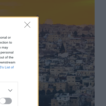
sonal or
ection to
ou may
 personal
out of the
 downstream
B’s List of