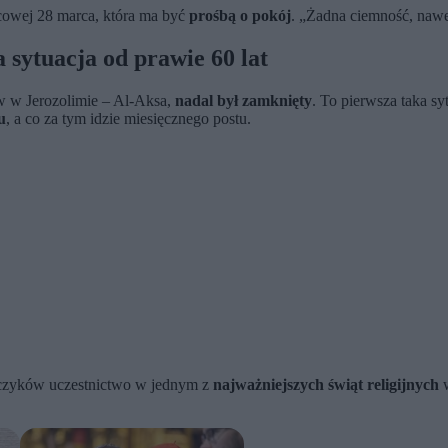
ńcowej 28 marca, która ma być
prośbą o pokój
. „Żadna ciemność, nawe
 sytuacja od prawie 60 lat
w w Jerozolimie – Al-Aksa,
nadal był zamknięty
. To pierwsza taka sy
u
, a co za tym idzie miesięcznego postu.
ńczyków uczestnictwo w jednym z
najważniejszych świąt religijnych
w