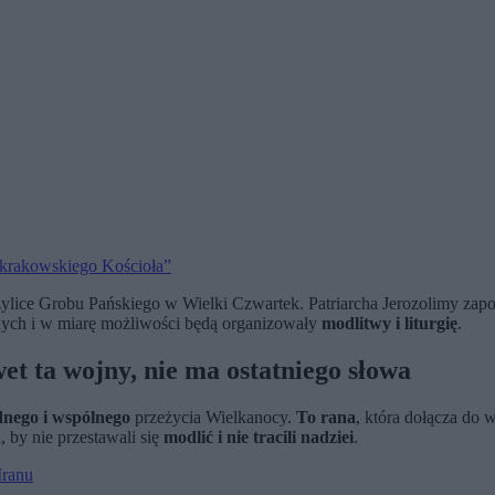
 krakowskiego Kościoła”
ice Grobu Pańskiego w Wielki Czwartek. Patriarcha Jerozolimy zapowi
nych i w miarę możliwości będą organizowały
modlitwy i liturgię
.
t ta wojny, nie ma ostatniego słowa
dnego i wspólnego
przeżycia Wielkanocy.
To rana
, która dołącza do 
 by nie przestawali się
modlić i nie tracili nadziei
.
Iranu