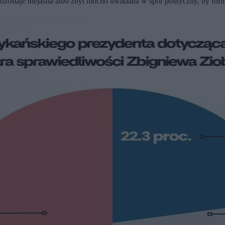
pozostaje niejasna albo zbyt mocno uwikłana w spór polityczny, by fo