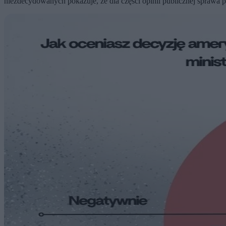
niezdecydowanych pokazuje, że dla części opinii publicznej sprawa 