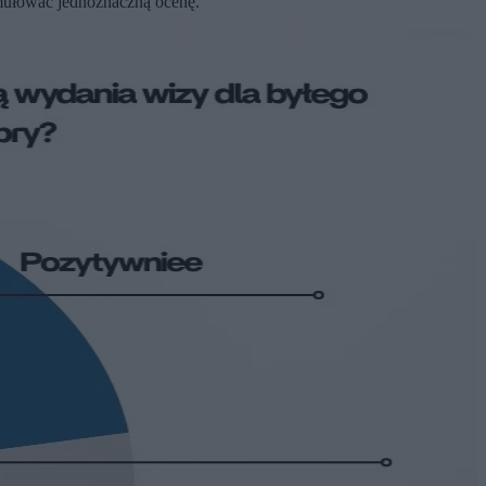
rmułować jednoznaczną ocenę.