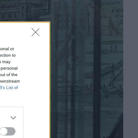
sonal or
ection to
ou may
 personal
out of the
 downstream
B’s List of