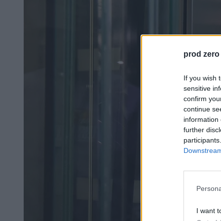
prod zero
If you wish 
sensitive in
confirm you
continue se
information 
further disc
participants
Downstream 
Persona
I want t