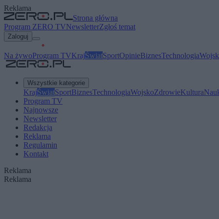
Reklama
Strona główna
Program ZERO TV
Newsletter
Zgłoś temat
Zaloguj
Na żywo
Program TV
Kraj
Świat
Sport
Opinie
Biznes
Technologia
Wojsk
Wszystkie kategorie
Kraj
Świat
Sport
Biznes
Technologia
Wojsko
Zdrowie
Kultura
Nau
Program TV
Najnowsze
Newsletter
Redakcja
Reklama
Regulamin
Kontakt
Reklama
Reklama