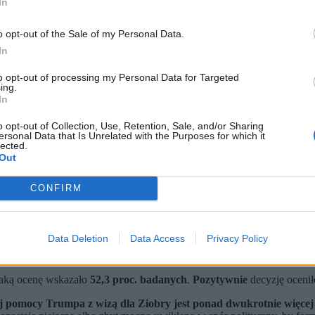
In
o opt-out of the Sale of my Personal Data.
In
to opt-out of processing my Personal Data for Targeted
ing.
In
o opt-out of Collection, Use, Retention, Sale, and/or Sharing
ersonal Data that Is Unrelated with the Purposes for which it
lected.
Out
Trumpa dotyczącą wydania wizy Zbigniewowi Ziobro.
CONFIRM
łosu.
próbę – powiedział w rozmowie z Zero.pl politolog, prof. Rafał
Data Deletion
Data Access
Privacy Policy
yzję amerykańskiego prezydenta dotyczącą wydania wizy dla byłeg
gier o USA obszernie rozpisywały się media.
Taką ocenę wskazało
52,3 proc. badanych
.
Pozytywnie
decyzję oceni
j pomocy Trumpa z wizą dla Ziobry jest ponad dwukrotnie więcej