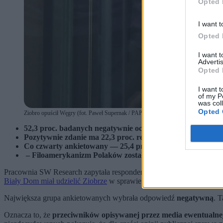
Opted 
I want t
Opted 
I want 
Advertis
Opted 
I want t
of my P
was col
Opted 
Ziobro opuścił Węgry (fot. Paweł Supernak / PAP)
52,3 proc. badanych negatywnie ocenia decyzję Donalda 
Pozytywnie zdanie ma 22,3 proc. respondentów.
Co czwarty ankietowany — 25,4 proc. — nie chce zabrać g
– Filoamerykanizm Polaków został wystawiony na poważną 
Pracownia SW Research zapytała respondentów: „
Jak oceniasz dec
Biały Dom miał udzielić Ziobrze
w sprawie możliwości wyjazdu z Wę
Największa grupa ankietowanych wybrała odpowiedź
negatywną
. 
Oznacza to, że
przeciwników opisywanej przez media ewentualne