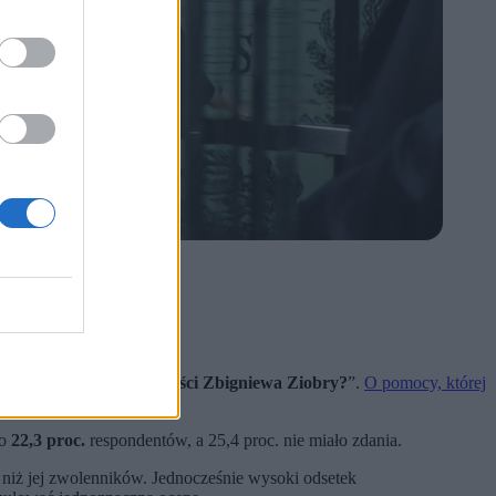
 Chwedoruk.
o ministra sprawiedliwości Zbigniewa Ziobry?
”.
O pomocy, której
ło
22,3 proc.
respondentów, a 25,4 proc. nie miało zdania.
niż jej zwolenników. Jednocześnie wysoki odsetek