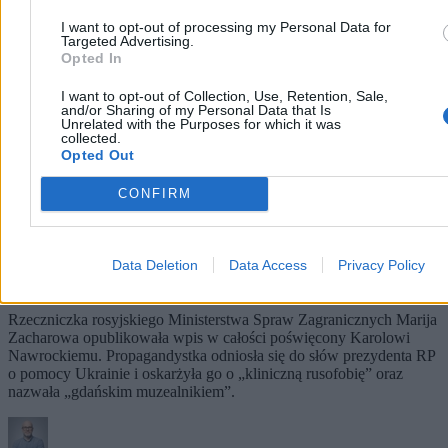
I want to opt-out of processing my Personal Data for
Targeted Advertising.
Opted In
I want to opt-out of Collection, Use, Retention, Sale,
and/or Sharing of my Personal Data that Is
Unrelated with the Purposes for which it was
collected.
Opted Out
CONFIRM
Moskwa atakuje Nawrockiego. „Gdański
Data Deletion
Data Access
Privacy Policy
muzealnik”
Rzeczniczka rosyjskiego Ministerstwa Spraw Zagranicznych Marija
Zacharowa opublikowała wpis w całości poświęcony Karolowi
Nawrockiemu. Propagandystka odniosła się do słów prezydenta RP
o pomocy Ukrainie i oskarżyła go o „kliniczną rusofobię” oraz
nazwała „gdańskim muzealnikiem”.