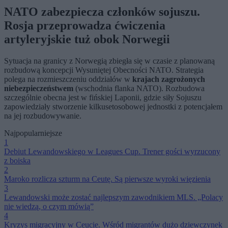
NATO zabezpiecza członków sojuszu.
Rosja przeprowadza ćwiczenia
artyleryjskie tuż obok Norwegii
Sytuacja na granicy z Norwegią zbiegła się w czasie z planowaną
rozbudową koncepcji Wysuniętej Obecności NATO. Strategia
polega na rozmieszczeniu oddziałów w
krajach zagrożonych
niebezpieczeństwem
(wschodnia flanka NATO). Rozbudowa
szczególnie obecna jest w fińskiej Laponii, gdzie siły Sojuszu
zapowiedziały stworzenie kilkusetosobowej jednostki z potencjałem
na jej rozbudowywanie.
Najpopularniejsze
1
Debiut Lewandowskiego w Leagues Cup. Trener gości wyrzucony
z boiska
2
Maroko rozlicza szturm na Ceutę. Są pierwsze wyroki więzienia
3
Lewandowski może zostać najlepszym zawodnikiem MLS. „Polacy
nie wiedzą, o czym mówią”
4
Kryzys migracyjny w Ceucie. Wśród migrantów dużo dziewczynek