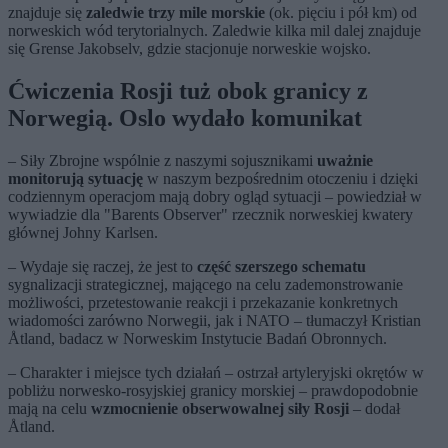
znajduje się
zaledwie trzy mile morskie
(ok. pięciu i pół km) od
norweskich wód terytorialnych. Zaledwie kilka mil dalej znajduje
się Grense Jakobselv, gdzie stacjonuje norweskie wojsko.
Ćwiczenia Rosji tuż obok granicy z
Norwegią. Oslo wydało komunikat
– Siły Zbrojne wspólnie z naszymi sojusznikami
uważnie
monitorują sytuację
w naszym bezpośrednim otoczeniu i dzięki
codziennym operacjom mają dobry ogląd sytuacji – powiedział w
wywiadzie dla "Barents Observer" rzecznik norweskiej kwatery
głównej Johny Karlsen.
– Wydaje się raczej, że jest to
część szerszego schematu
sygnalizacji strategicznej, mającego na celu zademonstrowanie
możliwości, przetestowanie reakcji i przekazanie konkretnych
wiadomości zarówno Norwegii, jak i NATO – tłumaczył Kristian
Åtland, badacz w Norweskim Instytucie Badań Obronnych.
– Charakter i miejsce tych działań – ostrzał artyleryjski okrętów w
pobliżu norwesko-rosyjskiej granicy morskiej – prawdopodobnie
mają na celu
wzmocnienie obserwowalnej siły Rosji
– dodał
Åtland.