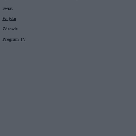
Świat
Wojsko
Zdrowie
Program TV
© 2026 Kanał Zero Spółka Akcyjna