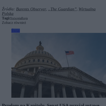
Źródła:
Barents Observer
„The Guardian”
Wirtualna
,
,
Polska
Tagi:
Norwegia
Rosja
Zobacz również
Świat
Przełom na Kapitolu. Senat USA przyjął ustawę