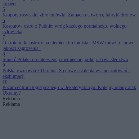
i dzieci
5
Kłopoty rosyjskiej zbrojeniówki. Zamach na twórcę fabryki dronów
6
Kasparow ostro o Putinie: wróg każdego normalnego, wolnego
człowieka
7
O krok od katastrofy na niemieckim lotnisku. MSW mówi o „nowej
jakości zagrożenia”
8
Śmierć Polaka po interwencji niemieckiej policji. Trwa śledztwo
9
Polska rozmawia z Ukrainą. Są nowe ustalenia ws. poszukiwań i
ekshumacji
10
Pożar centrum logistycznego w Jekaterynburgu. Kolejny udany atak
Ukrainy?
Reklama
Reklama