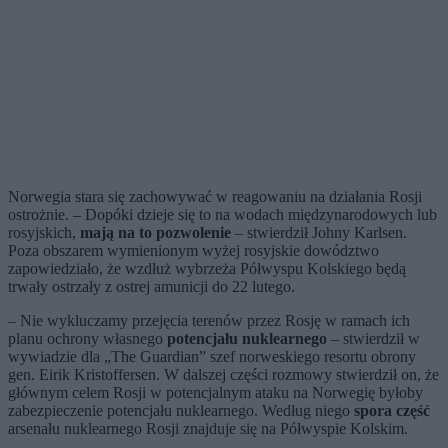
Norwegia stara się zachowywać w reagowaniu na działania Rosji
ostrożnie. – Dopóki dzieje się to na wodach międzynarodowych lub
rosyjskich,
mają na to pozwolenie
– stwierdził Johny Karlsen.
Poza obszarem wymienionym wyżej rosyjskie dowództwo
zapowiedziało, że wzdłuż wybrzeża Półwyspu Kolskiego będą
trwały ostrzały z ostrej amunicji do 22 lutego.
– Nie wykluczamy przejęcia terenów przez Rosję w ramach ich
planu ochrony własnego
potencjału nuklearnego
– stwierdził w
wywiadzie dla „The Guardian” szef norweskiego resortu obrony
gen. Eirik Kristoffersen. W dalszej części rozmowy stwierdził on, że
głównym celem Rosji w potencjalnym ataku na Norwegię byłoby
zabezpieczenie potencjału nuklearnego. Według niego
spora część
arsenału nuklearnego Rosji znajduje się na Półwyspie Kolskim.