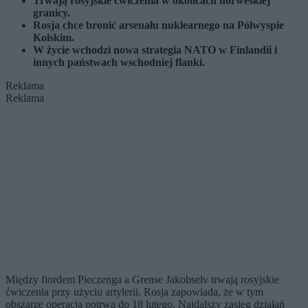
Trwają rosyjskie ćwiczenia w okolicach norweskiej
granicy.
Rosja chce bronić arsenału nuklearnego na Półwyspie
Kolskim.
W życie wchodzi nowa strategia NATO w Finlandii i
innych państwach wschodniej flanki.
Reklama
Reklama
Między fiordem Pieczenga a Grense Jakobselv trwają rosyjskie
ćwiczenia przy użyciu artylerii. Rosja zapowiada, że w tym
obszarze operacja potrwa do 18 lutego. Najdalszy zasięg działań