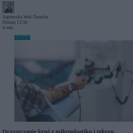
Agnieszka Waś-Turecka
Dzisiaj 13:56
4 min
Zdrowie
Oczyszczanie krwi z mikroplastiku i toksyn.