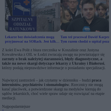
Lekarze bez doświadczenia mogą
Tam też pracował Dawid Kacprzy
przyjmować na SORach. Jest kilka
Tym razem chodzi o szpital poza
„ale”
Warszawą
Z kolei Ewa Polit z biura rzecznika w Koszalinie oraz Justyna
Kowalewska z OIL w Łodzi zwracają uwagę na powtarzające się
zarzuty o brak należytej staranności, błędy diagnostyczne, a
także na nowe skargi dotyczące lekarzy z Ukrainy i Białorusi
,
którzy podają nieprawdziwe informacje o posiadaniu specjalizacji.
Najwięcej zastrzeżeń – jak czytamy w dzienniku – budzi
praca
internistów, psychiatrów i stomatologów
. Rzecznicy nie mogą
karać placówek, a potwierdzone skargi na medyków kierują do
sądów lekarskich, choć wiele spraw udaje się rozwiązać na etapie
mediacji.
Najpopularniejsze
1