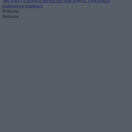
500 wizyt, o których pacjent nie miał pojęcia. Prokuratura
podejrzewa oszustwo
Reklama
Reklama