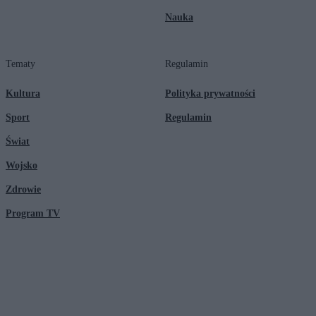
Nauka
Tematy
Regulamin
Kultura
Polityka prywatności
Sport
Regulamin
Świat
Wojsko
Zdrowie
Program TV
© 2026 Kanał Zero Spółka Akcyjna