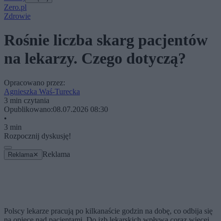
Zero.pl
Zdrowie
Rośnie liczba skarg pacjentów
na lekarzy. Czego dotyczą?
Opracowano przez:
Agnieszka Waś-Turecka
3 min czytania
Opublikowano:
08.07.2026 08:30
•
3 min
Rozpocznij dyskusję!
Reklama
Reklama
✕
Polscy lekarze pracują po kilkanaście godzin na dobę, co odbija się
na opiece nad pacjentami. Do izb lekarskich wpływa coraz więcej