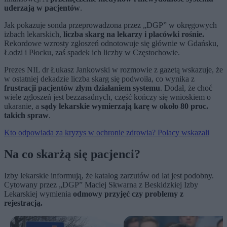
uderzają w pacjentów
.
Jak pokazuje sonda przeprowadzona przez „DGP” w okręgowych
izbach lekarskich,
liczba skarg na lekarzy i placówki rośnie.
Rekordowe wzrosty zgłoszeń odnotowuje się głównie w Gdańsku,
Łodzi i Płocku, zaś spadek ich liczby w Częstochowie.
Prezes NIL dr Łukasz Jankowski w rozmowie z gazetą wskazuje, że
w ostatniej dekadzie liczba skarg się podwoiła, co wynika z
frustracji pacjentów złym działaniem systemu
. Dodał, że choć
wiele zgłoszeń jest bezzasadnych, część kończy się wnioskiem o
ukaranie, a
sądy lekarskie wymierzają karę w około 80 proc.
takich spraw
.
Kto odpowiada za kryzys w ochronie zdrowia? Polacy wskazali
Na co skarżą się pacjenci?
Izby lekarskie informują, że katalog zarzutów od lat jest podobny.
Cytowany przez „DGP” Maciej Skwarna z Beskidzkiej Izby
Lekarskiej wymienia
odmowy przyjęć czy problemy z
rejestracją.