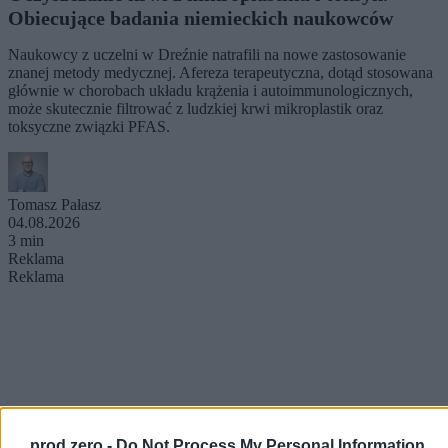
Obiecujące badania niemieckich naukowców
Naukowcy z uczelni w Dreźnie natrafili na nowe zastosowanie
znanej metody medycznej. Afereza terapeutyczna, dotąd stosowana
głównie w chorobach układu krążenia i autoimmunologicznych,
może skutecznie filtrować z ludzkiej krwi mikroplastik oraz
toksyczne związki PFAS.
Tomasz Pałasz
04.08.2026
3 min
Reklama
Reklama
prod zero -
Do Not Process My Personal Information