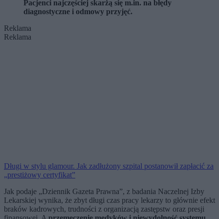
Pacjenci najczęściej skarżą się m.in. na błędy
diagnostyczne i odmowy przyjęć.
Reklama
Reklama
Długi w stylu glamour. Jak zadłużony szpital postanowił zapłacić za
„prestiżowy certyfikat”
Jak podaje „Dziennik Gazeta Prawna”, z badania Naczelnej Izby
Lekarskiej wynika, że zbyt długi czas pracy lekarzy to głównie efekt
braków kadrowych, trudności z organizacją zastępstw oraz presji
finansowej. A
przemęczenie medyków i niewydolność systemu