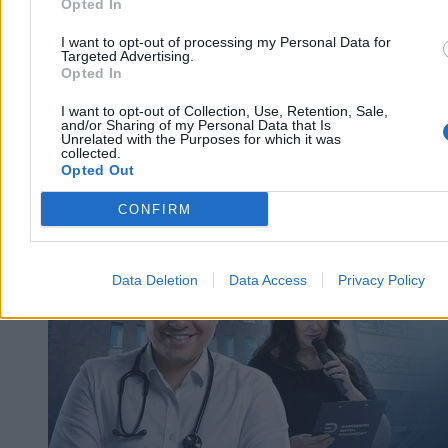
Opted In
Rada Ministrów przyjęła projekt ustawy znoszący całkowity zakaz
reklamy aptek, obowiązujący od 2012 r. i uznany przez TSUE za
I want to opt-out of processing my Personal Data for
Targeted Advertising.
niezgodny z prawem UE. Apteki będą mogły się reklamować, ale z
Opted In
ograniczeniami. Za złamanie przepisów grozi kara do 100 tys. zł.
I want to opt-out of Collection, Use, Retention, Sale,
and/or Sharing of my Personal Data that Is
Unrelated with the Purposes for which it was
Tomasz Pałasz
collected.
Opted Out
04.08.2026
3 min
CONFIRM
Zdrowie
Data Deletion
Data Access
Privacy Policy