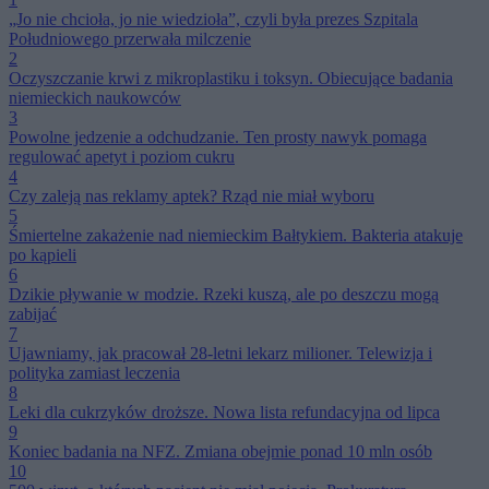
„Jo nie chcioła, jo nie wiedzioła”, czyli była prezes Szpitala
Południowego przerwała milczenie
2
Oczyszczanie krwi z mikroplastiku i toksyn. Obiecujące badania
niemieckich naukowców
3
Powolne jedzenie a odchudzanie. Ten prosty nawyk pomaga
regulować apetyt i poziom cukru
4
Czy zaleją nas reklamy aptek? Rząd nie miał wyboru
5
Śmiertelne zakażenie nad niemieckim Bałtykiem. Bakteria atakuje
po kąpieli
6
Dzikie pływanie w modzie. Rzeki kuszą, ale po deszczu mogą
zabijać
7
Ujawniamy, jak pracował 28-letni lekarz milioner. Telewizja i
polityka zamiast leczenia
8
Leki dla cukrzyków droższe. Nowa lista refundacyjna od lipca
9
Koniec badania na NFZ. Zmiana obejmie ponad 10 mln osób
10