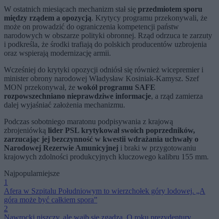
W ostatnich miesiącach mechanizm stał się
przedmiotem sporu
między rządem a opozycją
. Krytycy programu przekonywali, że
może on prowadzić do ograniczenia kompetencji państw
narodowych w obszarze polityki obronnej. Rząd odrzuca te zarzuty
i podkreśla, że środki trafiają do polskich producentów uzbrojenia
oraz wspierają modernizację armii.
Wcześniej do krytyki opozycji odniósł się również wicepremier i
minister obrony narodowej Władysław Kosiniak-Kamysz. Szef
MON przekonywał, że
wokół programu SAFE
rozpowszechniano nieprawdziwe informacje
, a rząd zamierza
dalej wyjaśniać założenia mechanizmu.
Podczas sobotniego maratonu podpisywania z krajową
zbrojeniówką
lider PSL krytykował swoich poprzedników,
zarzucając jej bezczynność w kwestii wdrażania uchwały o
Narodowej Rezerwie Amunicyjnej
i braki w przygotowaniu
krajowych zdolności produkcyjnych kluczowego kalibru 155 mm.
Najpopularniejsze
1
Afera w Szpitalu Południowym to wierzchołek góry lodowej. „A
góra może być całkiem spora”
2
Nawrocki niszczy, ale wajb się zgadza. O roku prezydentury