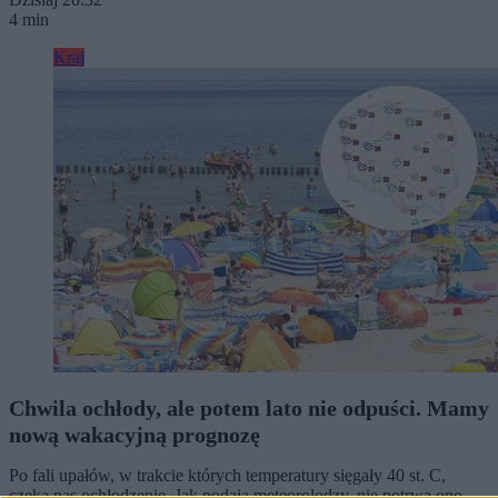
4 min
Kraj
Chwila ochłody, ale potem lato nie odpuści. Mamy
nową wakacyjną prognozę
Po fali upałów, w trakcie których temperatury sięgały 40 st. C,
czeka nas ochłodzenie. Jak podają meteorolodzy, nie potrwa ono