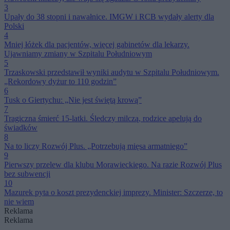
3
Upały do 38 stopni i nawałnice. IMGW i RCB wydały alerty dla
Polski
4
Mniej łóżek dla pacjentów, więcej gabinetów dla lekarzy.
Ujawniamy zmiany w Szpitalu Południowym
5
Trzaskowski przedstawił wyniki audytu w Szpitalu Południowym.
„Rekordowy dyżur to 110 godzin”
6
Tusk o Giertychu: „Nie jest świętą krową”
7
Tragiczna śmierć 15-latki. Śledczy milczą, rodzice apelują do
świadków
8
Na to liczy Rozwój Plus. „Potrzebują mięsa armatniego”
9
Pierwszy przelew dla klubu Morawieckiego. Na razie Rozwój Plus
bez subwencji
10
Mazurek pyta o koszt prezydenckiej imprezy. Minister: Szczerze, to
nie wiem
Reklama
Reklama