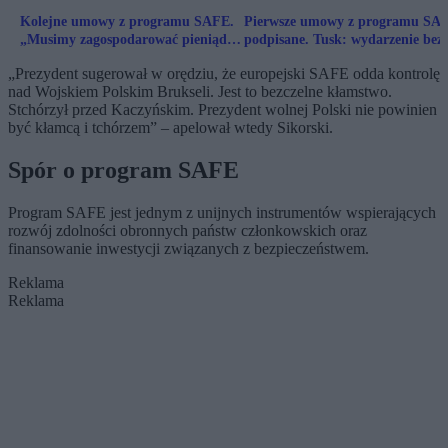
Kolejne umowy z programu SAFE.
Pierwsze umowy z programu SA
„Musimy zagospodarować pieniądze
podpisane. Tusk: wydarzenie bez
do 30 maja”
precedensu
„Prezydent sugerował w orędziu, że europejski SAFE odda kontrolę
nad Wojskiem Polskim Brukseli. Jest to bezczelne kłamstwo.
Stchórzył przed Kaczyńskim. Prezydent wolnej Polski nie powinien
być kłamcą i tchórzem” – apelował wtedy Sikorski.
Spór o program SAFE
Program SAFE jest jednym z unijnych instrumentów wspierających
rozwój zdolności obronnych państw członkowskich oraz
finansowanie inwestycji związanych z bezpieczeństwem.
Reklama
Reklama