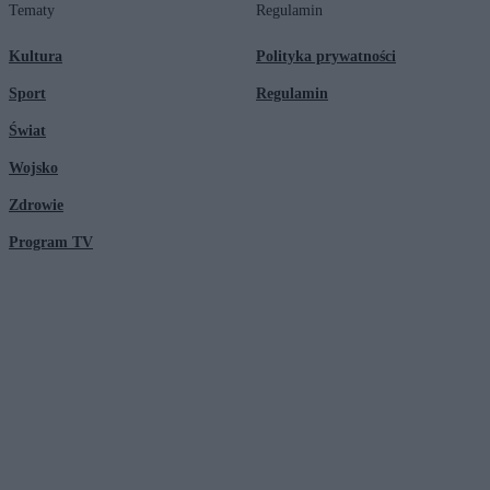
Tematy
Regulamin
Kultura
Polityka prywatności
Sport
Regulamin
Świat
Wojsko
Zdrowie
Program TV
© 2026 Kanał Zero Spółka Akcyjna