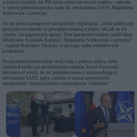
wyższej wartości, niż PiS przez osiem lat swoich rządów - mówiła
w sobotę pełnomocniczka rządu ds. mechanizmu SAFE Magdalena
Sobkowiak Czarnecka.
Na jej słowa zareagował szef polskiej dyplomacji. „Obóz polityczny
(prezydenta) kłamał, że pieniądze zostaną wydane, tak jak za ich
czasów, na zagraniczny sprzęt. Tym łgarstwom właśnie zadali kłam
Władysław Kosiniak-Kamysz i Magdalena Sobkowiak-Czarnecka”
– napisał Radosław Sikorski, wyliczając sumę rekordowych
kontraktów.
Przypomniał jednocześnie swój wpis z połowy marca, który
zamieścił krótko po prezydenckim orędziu. Karol Nawrocki
informował wtedy, że nie podpisze ustawy wprowadzającej
mechanizm SAFE, gdyż „uderza w naszą suwerenność,
niezależność, bezpieczeństwo ekonomiczne i militarne”.