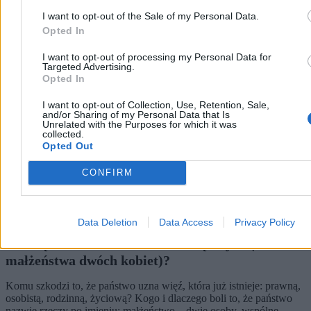
I want to opt-out of the Sale of my Personal Data.
Kraj
Opted In
I want to opt-out of processing my Personal Data for
Targeted Advertising.
Opted In
I want to opt-out of Collection, Use, Retention, Sale,
and/or Sharing of my Personal Data that Is
Unrelated with the Purposes for which it was
collected.
Opted Out
CONFIRM
Data Deletion
Data Access
Privacy Policy
Kto się boi małżeństwa dwóch mężczyzn (albo
małżeństwa dwóch kobiet)?
Komu szkodzi to, że państwo uzna więź, która już istnieje: prawną,
osobistą, rodzinną, życiową? Kogo i dlaczego boli to, że państwo
nazwie rzeczy po imieniu: małżeństwo – dwie osoby, wspólne