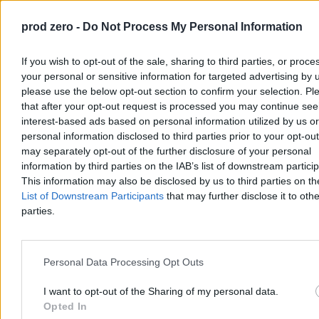
długo. – Lato nie odpuszcza, choć okresy cieplejsze będą
przeplatały się z chłodniejszymi – zapowiedział w rozmowie z
prod zero -
Do Not Process My Personal Information
Zero.pl Przemysław Makarewicz z Instytutu Meteorologii i
Gospodarki Wodnej.
If you wish to opt-out of the sale, sharing to third parties, or proce
your personal or sensitive information for targeted advertising by 
please use the below opt-out section to confirm your selection. Pl
Paweł Żurek
that after your opt-out request is processed you may continue see
Dzisiaj 19:12
interest-based ads based on personal information utilized by us or
4 min
personal information disclosed to third parties prior to your opt-ou
Reklama
may separately opt-out of the further disclosure of your personal
Reklama
information by third parties on the IAB’s list of downstream partici
This information may also be disclosed by us to third parties on t
List of Downstream Participants
that may further disclose it to othe
parties.
Personal Data Processing Opt Outs
I want to opt-out of the Sharing of my personal data.
Opted In