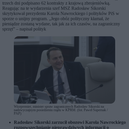
trzech dni podpisano 62 kontrakty z krajową zbrojeniówką.
Reagując na te wydarzenia szef MSZ Radosław Sikorski
skrytykował prezydenta Karola Nawrockiego i polityków PiS w
sporze o unijny program. „Jego obóz polityczny kłamał, że
pieniądze zostaną wydane, tak jak za ich czasów, na zagraniczny
sprzęt” – napisał polityk
Wicepremier, minister spraw zagranicznych Radosław Sikorski na
nadzwyczajnym posiedzeniu rządu w KPRM. (fot. Paweł Supernak /
PAP)
Radosław Sikorski zarzucił obozowi Karola Nawrockiego
rozpowszechnianie nieprawdziwych informacji o