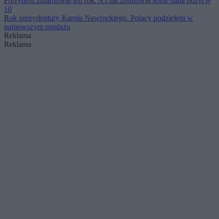
Prezydent zmarnował ten rok. A i tak zbudował sobie silną pozycję
10
Rok prezydentury Karola Nawrockiego. Polacy podzieleni w
najnowszym sondażu
Reklama
Reklama