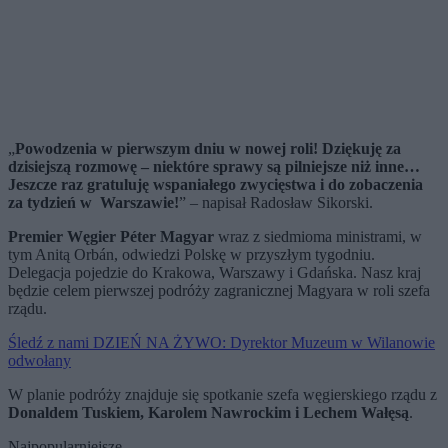
„
Powodzenia w pierwszym dniu w nowej roli! Dziękuję za
dzisiejszą rozmowę – niektóre sprawy są pilniejsze niż inne…
Jeszcze raz gratuluję wspaniałego zwycięstwa i do zobaczenia
za tydzień w Warszawie!
” – napisał Radosław Sikorski.
Premier Węgier Péter Magyar
wraz z siedmioma ministrami, w
tym Anitą Orbán, odwiedzi Polskę w przyszłym tygodniu.
Delegacja pojedzie do Krakowa, Warszawy i Gdańska. Nasz kraj
będzie celem pierwszej podróży zagranicznej Magyara w roli szefa
rządu.
Śledź z nami DZIEŃ NA ŻYWO: Dyrektor Muzeum w Wilanowie
odwołany
W planie podróży znajduje się spotkanie szefa węgierskiego rządu z
Donaldem Tuskiem, Karolem Nawrockim i Lechem Wałęsą
.
Najpopularniejsze