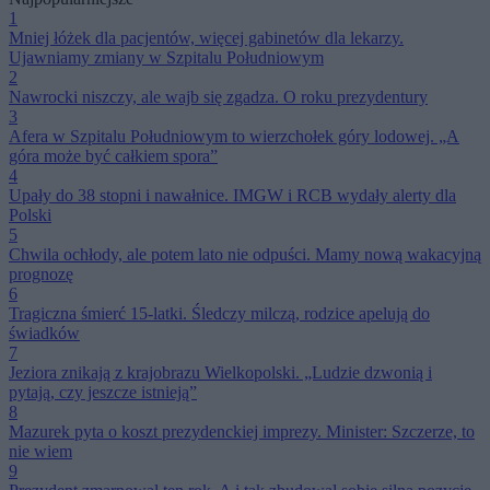
1
Mniej łóżek dla pacjentów, więcej gabinetów dla lekarzy.
Ujawniamy zmiany w Szpitalu Południowym
2
Nawrocki niszczy, ale wajb się zgadza. O roku prezydentury
3
Afera w Szpitalu Południowym to wierzchołek góry lodowej. „A
góra może być całkiem spora”
4
Upały do 38 stopni i nawałnice. IMGW i RCB wydały alerty dla
Polski
5
Chwila ochłody, ale potem lato nie odpuści. Mamy nową wakacyjną
prognozę
6
Tragiczna śmierć 15-latki. Śledczy milczą, rodzice apelują do
świadków
7
Jeziora znikają z krajobrazu Wielkopolski. „Ludzie dzwonią i
pytają, czy jeszcze istnieją”
8
Mazurek pyta o koszt prezydenckiej imprezy. Minister: Szczerze, to
nie wiem
9