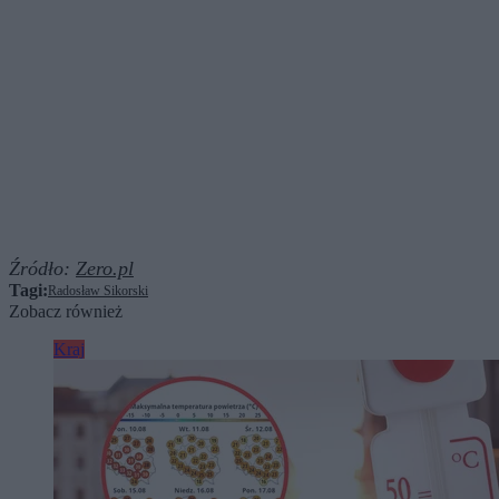
Źródło:
Zero.pl
Tagi:
Radosław Sikorski
Zobacz również
Kraj