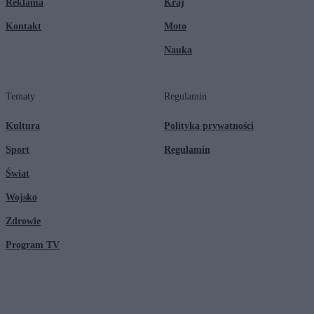
Reklama
Kraj
Kontakt
Moto
Nauka
Tematy
Regulamin
Kultura
Polityka prywatności
Sport
Regulamin
Świat
Wojsko
Zdrowie
Program TV
© 2026 Kanał Zero Spółka Akcyjna