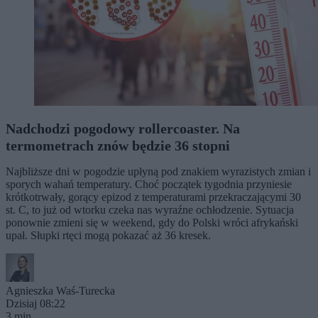
Nadchodzi pogodowy rollercoaster. Na
termometrach znów będzie 36 stopni
Najbliższe dni w pogodzie upłyną pod znakiem wyrazistych zmian i
sporych wahań temperatury. Choć początek tygodnia przyniesie
krótkotrwały, gorący epizod z temperaturami przekraczającymi 30
st. C, to już od wtorku czeka nas wyraźne ochłodzenie. Sytuacja
ponownie zmieni się w weekend, gdy do Polski wróci afrykański
upał. Słupki rtęci mogą pokazać aż 36 kresek.
Agnieszka Waś-Turecka
Dzisiaj 08:22
3 min