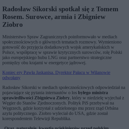
Radosław Sikorski spotkał się z Tomem
Rosem. Surowce, armia i Zbigniew
Ziobro
Ministerstwo Spraw Zagranicznych poinformowało w mediach
społecznościowych o głównych tematach rozmowy. Wymieniono
gotowość do przyjęcia dodatkowych wojsk amerykańskich w
Polsce, współpracę w sprawie krytycznych surowców, rolę Polski
jako europejskiego hubu LNG oraz partnerstwo strategiczne
pomiędzy obu krajami w energetyce jądrowej.
Koniec ery Pawła Jaskanisa. Dyrektor Pałacu w Wilanowie
odwołany
Radosław Sikorski w mediach społecznościowych odpowiedział na
pojawiające się pytania internautów o los
byłego ministra
sprawiedliwości Zbigniewa Ziobry
, który w niedzielę wyjechał z
Węgier do Stanów Zjednoczonych. Polityk PiS przebywał na
Węgrzech, gdzie korzystał z udzielonego mu przez rząd Orbána
azylu politycznego. Ziobro wyleciał do USA, gdzie został
korespondentem Telewizji Republika.
„
Oraz, naturalnie, kwestia uciekinierów przed polskim