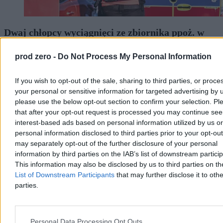
Dwaj chłopcy wyciągnięci ze zbiornika ppoż. w
Szczecinie. Udana reanimacja
prod zero -
Do Not Process My Personal Information
W sobotę po godz. 14 w Szczecinie dwóch chłopców w wieku 9 i
11 lat wpadło do zbiornika przeciwpożarowego na terenie SP 18.
Wyciągnęli ich przypadkowi przechodnie, a strażacy i ratownicy
If you wish to opt-out of the sale, sharing to third parties, or proce
medyczni przywrócili obu chłopcom czynności życiowe. Policja
your personal or sensitive information for targeted advertising by 
bada okoliczności zdarzenia pod nadzorem prokuratury.
please use the below opt-out section to confirm your selection. Pl
that after your opt-out request is processed you may continue see
interest-based ads based on personal information utilized by us or
personal information disclosed to third parties prior to your opt-ou
Aleksandra Cieślik
may separately opt-out of the further disclosure of your personal
Wczoraj 20:06
information by third parties on the IAB’s list of downstream partici
3 min
Reklama
This information may also be disclosed by us to third parties on t
Reklama
List of Downstream Participants
that may further disclose it to othe
parties.
Personal Data Processing Opt Outs