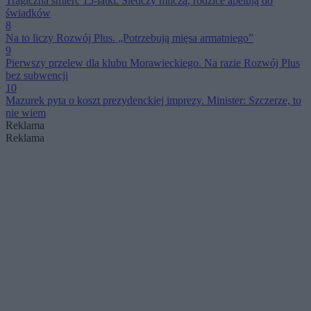
Tragiczna śmierć 15-latki. Śledczy milczą, rodzice apelują do
świadków
8
Na to liczy Rozwój Plus. „Potrzebują mięsa armatniego”
9
Pierwszy przelew dla klubu Morawieckiego. Na razie Rozwój Plus
bez subwencji
10
Mazurek pyta o koszt prezydenckiej imprezy. Minister: Szczerze, to
nie wiem
Reklama
Reklama