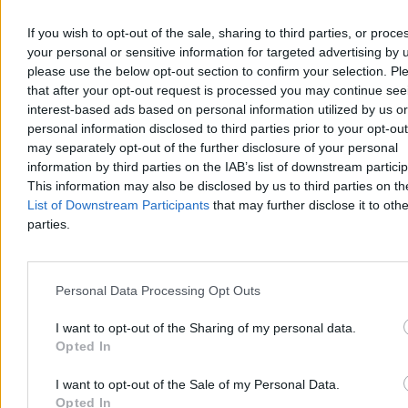
If you wish to opt-out of the sale, sharing to third parties, or proce
your personal or sensitive information for targeted advertising by 
please use the below opt-out section to confirm your selection. Pl
that after your opt-out request is processed you may continue see
interest-based ads based on personal information utilized by us or
Chwila ochłody, ale potem lato nie odpuści. Mamy
personal information disclosed to third parties prior to your opt-ou
nową wakacyjną prognozę
may separately opt-out of the further disclosure of your personal
information by third parties on the IAB’s list of downstream partici
Po fali upałów, w trakcie których temperatury sięgały 40 st. C,
This information may also be disclosed by us to third parties on t
czeka nas ochłodzenie. Jak podają meteorolodzy, nie potrwa ono
List of Downstream Participants
that may further disclose it to othe
długo. – Lato nie odpuszcza, choć okresy cieplejsze będą
parties.
przeplatały się z chłodniejszymi – zapowiedział w rozmowie z
Zero.pl Przemysław Makarewicz z Instytutu Meteorologii i
Gospodarki Wodnej.
Personal Data Processing Opt Outs
I want to opt-out of the Sharing of my personal data.
Paweł Żurek
Opted In
Wczoraj 19:12
4 min
Reklama
I want to opt-out of the Sale of my Personal Data.
Reklama
Opted In