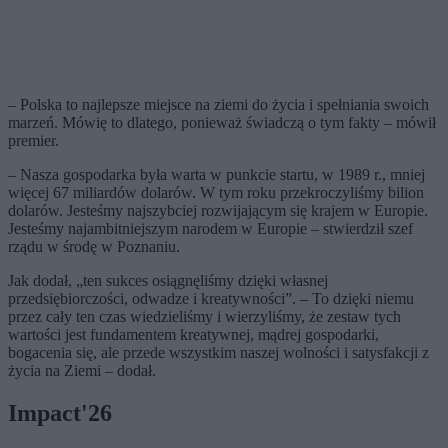
– Polska to najlepsze miejsce na ziemi do życia i spełniania swoich
marzeń. Mówię to dlatego, ponieważ świadczą o tym fakty – mówił
premier.
– Nasza gospodarka była warta w punkcie startu, w 1989 r., mniej
więcej 67 miliardów dolarów. W tym roku przekroczyliśmy bilion
dolarów. Jesteśmy najszybciej rozwijającym się krajem w Europie.
Jesteśmy najambitniejszym narodem w Europie – stwierdził szef
rządu w środę w Poznaniu.
Jak dodał, „ten sukces osiągnęliśmy dzięki własnej
przedsiębiorczości, odwadze i kreatywności”. – To dzięki niemu
przez cały ten czas wiedzieliśmy i wierzyliśmy, że zestaw tych
wartości jest fundamentem kreatywnej, mądrej gospodarki,
bogacenia się, ale przede wszystkim naszej wolności i satysfakcji z
życia na Ziemi – dodał.
Impact'26