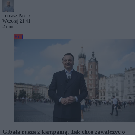
Tomasz Pałasz
Wczoraj 21:41
2 min
Kraj
Gibała rusza z kampanią. Tak chce zawalczyć o