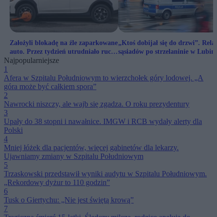
Założyli blokadę na źle zaparkowane
„Ktoś dobijał się do drzwi”. Rela
auto. Przez tydzień utrudniało ruch.
sąsiadów po strzelaninie w Lubini
Najpopularniejsze
Gdzie sens?
1
Afera w Szpitalu Południowym to wierzchołek góry lodowej. „A
góra może być całkiem spora”
2
Nawrocki niszczy, ale wajb się zgadza. O roku prezydentury
3
Upały do 38 stopni i nawałnice. IMGW i RCB wydały alerty dla
Polski
4
Mniej łóżek dla pacjentów, więcej gabinetów dla lekarzy.
Ujawniamy zmiany w Szpitalu Południowym
5
Trzaskowski przedstawił wyniki audytu w Szpitalu Południowym.
„Rekordowy dyżur to 110 godzin”
6
Tusk o Giertychu: „Nie jest świętą krową”
7