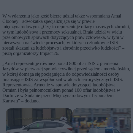
W wydarzeniu jako gość bierze udział także wspomniana Amal
Clooney - adwokatka specjalizująca się w prawie
międzynarodowym. „Często reprezentuje ofiary masowych zbrodni,
w tym ludobójstwa i przemocy seksualnej. Brała udział w wielu
przełomowych sprawach dotyczących praw człowieka, w tym w
pierwszych na świecie procesach, w których członkowie ISIS
zostali skazani za ludobójstwo i zbrodnie przeciwko ludzkości” –
piszą organizatorzy Impact'26.
„Amal reprezentuje również ponad 800 ofiar ISIS z plemienia
Jazydów w pierwszej sprawie cywilnej przed sądem amerykańskim,
w której domaga się pociągnięcia do odpowiedzialności osoby
finansujące ISIS za współudział w aktach terrorystycznych ISIS.
Reprezentowała Armenię w sprawie dotyczącej ludobójstwa
Ormian i była pełnomocnikiem ponad 100 ofiar ludobójstwa w
Darfurze w Sudanie przed Międzynarodowym Trybunałem
Karnym” – dodano.