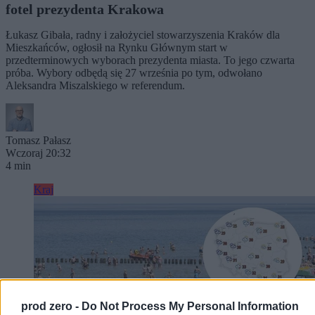
fotel prezydenta Krakowa
Łukasz Gibała, radny i założyciel stowarzyszenia Kraków dla
Mieszkańców, ogłosił na Rynku Głównym start w
przedterminowych wyborach prezydenta miasta. To jego czwarta
próba. Wybory odbędą się 27 września po tym, odwołano
Aleksandra Miszalskiego w referendum.
Tomasz Pałasz
Wczoraj 20:32
4 min
Kraj
prod zero -
Do Not Process My Personal Information