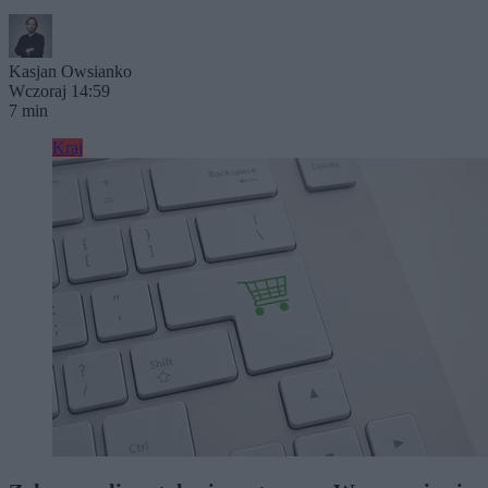
Kasjan Owsianko
Wczoraj 14:59
7 min
Kraj