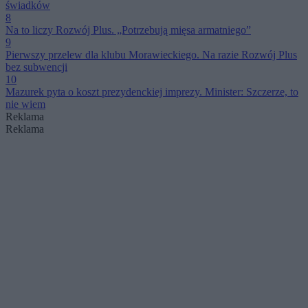
świadków
8
Na to liczy Rozwój Plus. „Potrzebują mięsa armatniego”
9
Pierwszy przelew dla klubu Morawieckiego. Na razie Rozwój Plus
bez subwencji
10
Mazurek pyta o koszt prezydenckiej imprezy. Minister: Szczerze, to
nie wiem
Reklama
Reklama