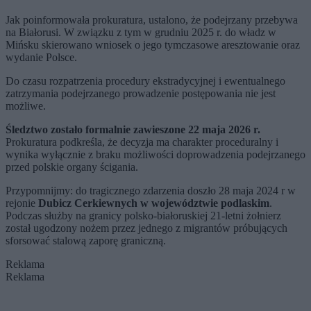
Jak poinformowała prokuratura, ustalono, że podejrzany przebywa
na Białorusi. W związku z tym w grudniu 2025 r. do władz w
Mińsku skierowano wniosek o jego tymczasowe aresztowanie oraz
wydanie Polsce.
Do czasu rozpatrzenia procedury ekstradycyjnej i ewentualnego
zatrzymania podejrzanego prowadzenie postępowania nie jest
możliwe.
Śledztwo zostało formalnie zawieszone 22 maja 2026 r.
Prokuratura podkreśla, że decyzja ma charakter proceduralny i
wynika wyłącznie z braku możliwości doprowadzenia podejrzanego
przed polskie organy ścigania.
Przypomnijmy: do tragicznego zdarzenia doszło 28 maja 2024 r w
rejonie
Dubicz Cerkiewnych w województwie podlaskim
.
Podczas służby na granicy polsko-białoruskiej 21-letni żołnierz
został ugodzony nożem przez jednego z migrantów próbujących
sforsować stalową zaporę graniczną.
Reklama
Reklama