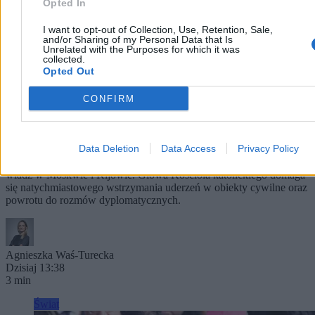
Opted In
I want to opt-out of Collection, Use, Retention, Sale,
and/or Sharing of my Personal Data that Is
Unrelated with the Purposes for which it was
collected.
Opted Out
CONFIRM
Pierwszy taki apel papieża Leona XIV. Zwrócił się
do Rosji i Ukrainy
Data Deletion
Data Access
Privacy Policy
Podczas niedzielnego spotkania z wiernymi na placu Świętego
Piotra papież Leon XIV skierował jednoznaczne wezwanie do
władz w Moskwie i Kijowie. Głowa Kościoła katolickiego domaga
się natychmiastowego wstrzymania uderzeń w obiekty cywilne oraz
powrotu do rozmów dyplomatycznych.
Agnieszka Waś-Turecka
Dzisiaj 13:38
3 min
Świat