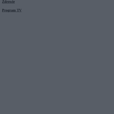
Zdrowie
Program TV
© 2026 Kanał Zero Spółka Akcyjna