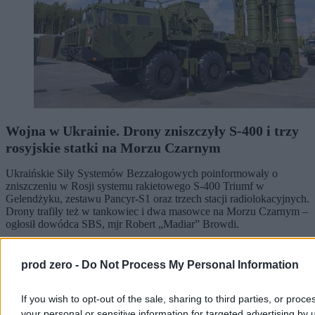
Wojna w Ukrainie. Drony zniszczyły S-400 i trzy
rosyjskie statki na Morzu Czarnym
Ukraińskie Siły Systemów Bezzałogowych poinformowały o
zniszczeniu w Rosji systemu rakietowego S-400 Triumf w
Gelendżyku, zestawu Pancyr-S1 oraz trzech stacji radiolokacyjnych.
Drony trafiły też w tankowiec i dwa masowce na Morzu Czarnym –
ogłosił dowódca SBS, mjr Robert „Madiar” Browdi.
prod zero -
Do Not Process My Personal Information
Aleksandra Cieślik
Dzisiaj 14:37
If you wish to opt-out of the sale, sharing to third parties, or proce
2 min
your personal or sensitive information for targeted advertising by 