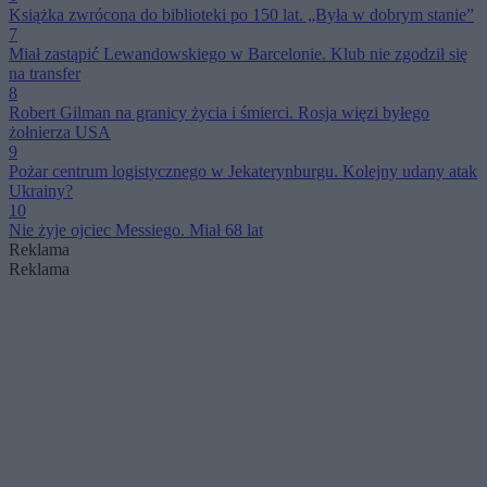
Książka zwrócona do biblioteki po 150 lat. „Była w dobrym stanie”
7
Miał zastąpić Lewandowskiego w Barcelonie. Klub nie zgodził się
na transfer
8
Robert Gilman na granicy życia i śmierci. Rosja więzi byłego
żołnierza USA
9
Pożar centrum logistycznego w Jekaterynburgu. Kolejny udany atak
Ukrainy?
10
Nie żyje ojciec Messiego. Miał 68 lat
Reklama
Reklama