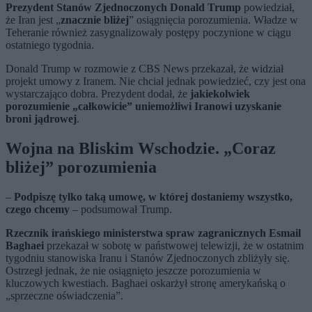
Prezydent Stanów Zjednoczonych Donald Trump
powiedział,
że Iran jest „
znacznie bliżej
” osiągnięcia porozumienia. Władze w
Teheranie również zasygnalizowały postępy poczynione w ciągu
ostatniego tygodnia.
Donald Trump w rozmowie z CBS News przekazał, że widział
projekt umowy z Iranem. Nie chciał jednak powiedzieć, czy jest ona
wystarczająco dobra. Prezydent dodał, że
jakiekolwiek
porozumienie „całkowicie” uniemożliwi Iranowi uzyskanie
broni jądrowej
.
Wojna na Bliskim Wschodzie. „Coraz
bliżej” porozumienia
–
Podpiszę tylko taką umowę, w której dostaniemy wszystko,
czego chcemy
– podsumował Trump.
Rzecznik irańskiego ministerstwa spraw zagranicznych Esmail
Baghaei
przekazał w sobotę w państwowej telewizji, że w ostatnim
tygodniu stanowiska Iranu i Stanów Zjednoczonych zbliżyły się.
Ostrzegł jednak, że nie osiągnięto jeszcze porozumienia w
kluczowych kwestiach. Baghaei oskarżył stronę amerykańską o
„sprzeczne oświadczenia”.