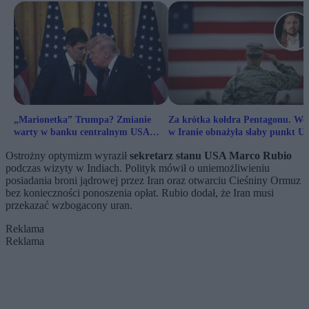
„Marionetka” Trumpa? Zmianie
Za krótka kołdra Pentagonu. Wo
warty w banku centralnym USA
w Iranie obnażyła słaby punkt U
towarzyszą obawy
Ostrożny optymizm wyraził
sekretarz stanu USA Marco Rubio
podczas wizyty w Indiach. Polityk mówił o uniemożliwieniu
posiadania broni jądrowej przez Iran oraz otwarciu Cieśniny Ormuz
bez konieczności ponoszenia opłat. Rubio dodał, że Iran musi
przekazać wzbogacony uran.
Reklama
Reklama