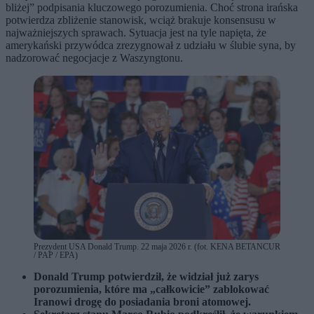
bliżej” podpisania kluczowego porozumienia. Choć strona irańska
potwierdza zbliżenie stanowisk, wciąż brakuje konsensusu w
najważniejszych sprawach. Sytuacja jest na tyle napięta, że
amerykański przywódca zrezygnował z udziału w ślubie syna, by
nadzorować negocjacje z Waszyngtonu.
Prezydent USA Donald Trump. 22 maja 2026 r. (fot. KENA BETANCUR
/ PAP / EPA)
Donald Trump potwierdził, że widział już zarys
porozumienia, które ma „całkowicie” zablokować
Iranowi drogę do posiadania broni atomowej.