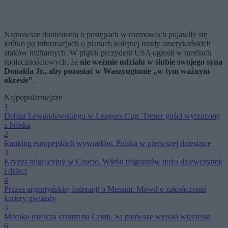
Najnowsze doniesienia o postępach w rozmowach pojawiły się
krótko po informacjach o planach kolejnej rundy amerykańskich
ataków militarnych. W piątek prezydent USA ogłosił w mediach
społecznościowych, że
nie weźmie udziału w ślubie swojego syna
Donalda Jr., aby pozostać w Waszyngtonie „w tym ważnym
okresie”
.
Najpopularniejsze
1
Debiut Lewandowskiego w Leagues Cup. Trener gości wyrzucony
z boiska
2
Ranking europejskich wywiadów. Polska w pierwszej dziesiątce
3
Kryzys migracyjny w Ceucie. Wśród migrantów dużo dziewczynek
i dzieci
4
Prezes argentyńskiej federacji o Messim. Mówił o zakończeniu
kariery gwiazdy
5
Maroko rozlicza szturm na Ceutę. Są pierwsze wyroki więzienia
6