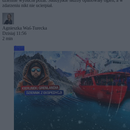
dziennie wybuchł pożar. Saudyjskie służby opanowały ogień, a w
zdarzeniu nikt nie ucierpiał.
Agnieszka Waś-Turecka
Dzisiaj 11:56
2 min
Świat