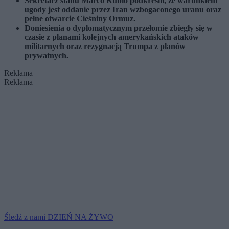
Sekretarz stanu Marco Rubio podkreślił, że warunkiem
ugody jest oddanie przez Iran wzbogaconego uranu oraz
pełne otwarcie Cieśniny Ormuz.
Doniesienia o dyplomatycznym przełomie zbiegły się w
czasie z planami kolejnych amerykańskich ataków
militarnych oraz rezygnacją Trumpa z planów
prywatnych.
Reklama
Reklama
Śledź z nami DZIEŃ NA ŻYWO