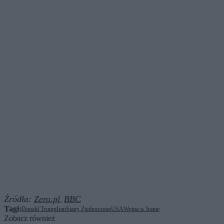
Źródła:
Zero.pl
BBC
,
Tagi:
Donald Trump
Iran
Stany Zjednoczone
USA
Wojna w Iranie
Zobacz również