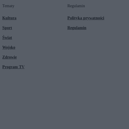
Tematy
Regulamin
Kultura
Polityka prywatności
Sport
Regulamin
Świat
Wojsko
Zdrowie
Program TV
© 2026 Kanał Zero Spółka Akcyjna