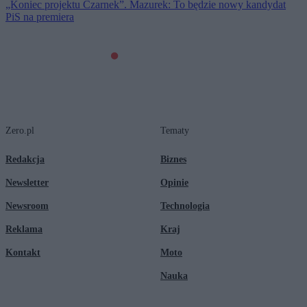
„Koniec projektu Czarnek”. Mazurek: To będzie nowy kandydat
PiS na premiera
Zero.pl
Tematy
Redakcja
Biznes
Newsletter
Opinie
Newsroom
Technologia
Reklama
Kraj
Kontakt
Moto
Nauka