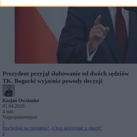
Prezydent przyjął ślubowanie od dwóch sędziów
TK. Bogucki wyjaśnia powody decyzji
Kasjan Owsianko
01.04.2026
4 min
Najpopularniejsze
1
Bocheński na premiera? „Chce skorzystać z okazji”
2