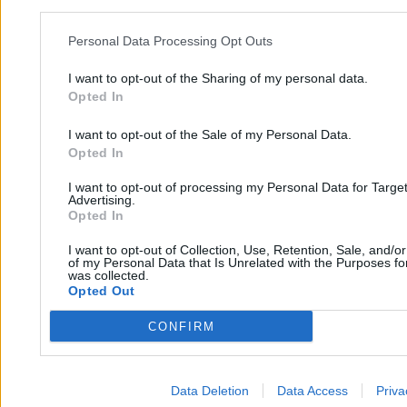
Personal Data Processing Opt Outs
Dwa sposoby na uzdrowienie Trybunału.
„Śledztwo nie wyciągnie nas z impasu”
I want to opt-out of the Sharing of my personal data.
Opted In
I want to opt-out of the Sale of my Personal Data.
Paweł Żurek
24.04.2026
Opted In
7 min
I want to opt-out of processing my Personal Data for Targe
Kraj
Advertising.
Opted In
I want to opt-out of Collection, Use, Retention, Sale, and/o
of my Personal Data that Is Unrelated with the Purposes for
was collected.
Opted Out
CONFIRM
Data Deletion
Data Access
Priva