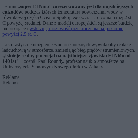
Termin
„super El Niño” zarezerwowany jest dla najsilniejszych
epizodów
, podczas których temperatura powierzchni wody w
równikowej części Oceanu Spokojnego wzrasta o co najmniej 2 st.
C powyżej średniej. Dane z modeli europejskich są jeszcze bardziej
niepokojące i
wskazują możliwość przekroczenia na poziomie
powyżej 2,5 st. C
.
Tak drastyczne ocieplenie wód oceanicznych wywołałoby reakcję
łańcuchową w atmosferze, zmieniając bieg prądów strumieniowych.
„Istnieje realny potencjał na najsilniejsze zjawisko El Niño od
140 lat”
– ocenił Paul Roundy, profesor nauk o atmosferze na
Uniwersytecie Stanowym Nowego Jorku w Albany.
Reklama
Reklama