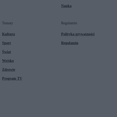
Nauka
Tematy
Regulamin
Kultura
Polityka prywatności
Sport
Regulamin
Świat
Wojsko
Zdrowie
Program TV
© 2026 Kanał Zero Spółka Akcyjna