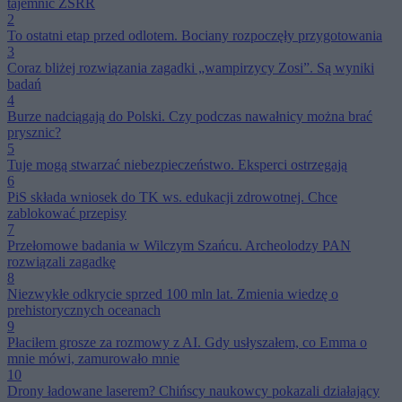
tajemnic ZSRR
2
To ostatni etap przed odlotem. Bociany rozpoczęły przygotowania
3
Coraz bliżej rozwiązania zagadki „wampirzycy Zosi”. Są wyniki
badań
4
Burze nadciągają do Polski. Czy podczas nawałnicy można brać
prysznic?
5
Tuje mogą stwarzać niebezpieczeństwo. Eksperci ostrzegają
6
PiS składa wniosek do TK ws. edukacji zdrowotnej. Chce
zablokować przepisy
7
Przełomowe badania w Wilczym Szańcu. Archeolodzy PAN
rozwiązali zagadkę
8
Niezwykłe odkrycie sprzed 100 mln lat. Zmienia wiedzę o
prehistorycznych oceanach
9
Płaciłem grosze za rozmowy z AI. Gdy usłyszałem, co Emma o
mnie mówi, zamurowało mnie
10
Drony ładowane laserem? Chińscy naukowcy pokazali działający