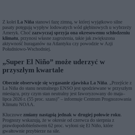
Z kolei
La Niña
stanowi fazę zimną, w której wyjątkowo silne
pasaty potęgują wypływ lodowatych wód głębinowych u wybrzeży
Ameryk. Choć
zazwyczaj sprzyja ona okresowemu schłodzeniu
klimatu
, przynosi własne zagrożenia, takie jak zwiększona
aktywność huraganów na Atlantyku czy powodzie w Azji
Południowo-Wschodniej.
„Super El Niño” może uderzyć w
przyszłym kwartale
Obecnie obserwuje się wygasanie zjawiska La Niña
. „Przejście z
La Niña do stanu neutralnego ENSO jest spodziewane w przyszłym
miesiącu, przy czym stan neutralny jest faworyzowany do maja–
lipca 2026 r. (55 proc. szans)” – informuje Centrum Prognozowania
Klimatu NOAA.
Kluczowe
zmiany nastąpią jednak w drugiej połowie roku
.
Prognozy wskazują, że w okresie od czerwca do sierpnia z
prawdopodobieństwem 62 proc. wyłoni się El Niño, które
gwałtownie przybierze na sile.