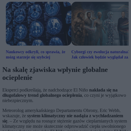
Naukowcy odkryli, co sprawia, że
Cyborgi czy ewolucja naturalna?
mózg starzeje się szybciej
Jak człowiek będzie wyglądał za
milion lat?
Na skalę zjawiska wpłynie globalne
ocieplenie
Eksperci podkreślają, że nadchodzące El Niño
nakłada się na
długofalowy trend globalnego ocieplenia
, co czyni je wyjątkowo
niebezpiecznym.
Meteorolog amerykańskiego Departamentu Obrony, Eric Webb,
wskazuje, że
system klimatyczny nie nadąża z wychładzaniem
się
. – Ze względu na rosnące stężenie gazów cieplarnianych system
klimatyczny nie może skutecznie odprowadzić ciepła uwolnionego