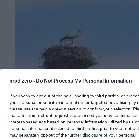
prod zero -
Do Not Process My Personal Information
To ostatni etap przed odlotem. Bociany rozpoczęły
przygotowania
If you wish to opt-out of the sale, sharing to third parties, or proce
your personal or sensitive information for targeted advertising by 
To jeden z najbardziej charakterystycznych znaków kończącego się
please use the below opt-out section to confirm your selection. Pl
lata. Na polach i łąkach w całej Polsce można już obserwować
that after your opt-out request is processed you may continue see
bocianie sejmiki, a eksperci nie mają wątpliwości – wielka migracja
interest-based ads based on personal information utilized by us or
do Afryki rozpocznie się wcześniej niż zwykle.
personal information disclosed to third parties prior to your opt-ou
may separately opt-out of the further disclosure of your personal