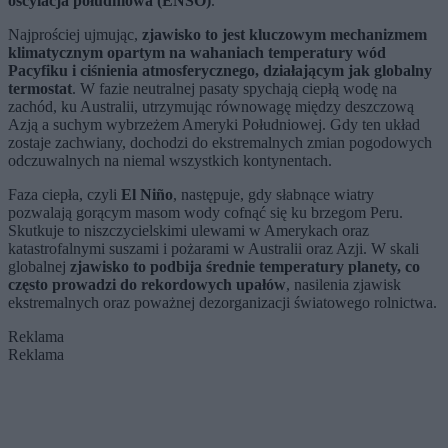
oscylacja południowa (ENSO)
.
Najprościej ujmując,
zjawisko to jest kluczowym mechanizmem
klimatycznym opartym na wahaniach temperatury wód
Pacyfiku i ciśnienia atmosferycznego, działającym jak globalny
termostat
. W fazie neutralnej pasaty spychają ciepłą wodę na
zachód, ku Australii, utrzymując równowagę między deszczową
Azją a suchym wybrzeżem Ameryki Południowej. Gdy ten układ
zostaje zachwiany, dochodzi do ekstremalnych zmian pogodowych
odczuwalnych na niemal wszystkich kontynentach.
Faza ciepła, czyli
El Niño
, następuje, gdy słabnące wiatry
pozwalają gorącym masom wody cofnąć się ku brzegom Peru.
Skutkuje to niszczycielskimi ulewami w Amerykach oraz
katastrofalnymi suszami i pożarami w Australii oraz Azji. W skali
globalnej
zjawisko to podbija średnie temperatury planety, co
często prowadzi do rekordowych upałów
, nasilenia zjawisk
ekstremalnych oraz poważnej dezorganizacji światowego rolnictwa.
Reklama
Reklama