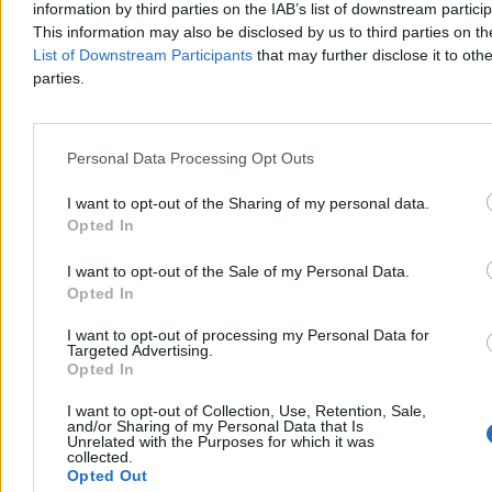
information by third parties on the IAB’s list of downstream partici
Bartosz Michalski
This information may also be disclosed by us to third parties on t
Wczoraj 10:26
List of Downstream Participants
that may further disclose it to othe
3 min
parties.
Nauka
Personal Data Processing Opt Outs
I want to opt-out of the Sharing of my personal data.
Opted In
I want to opt-out of the Sale of my Personal Data.
Opted In
I want to opt-out of processing my Personal Data for
Targeted Advertising.
Opted In
I want to opt-out of Collection, Use, Retention, Sale,
and/or Sharing of my Personal Data that Is
Unrelated with the Purposes for which it was
„Rosyjski dzięcioł” z Czarnobyla. Historia jednej
collected.
z największych tajemnic ZSRR
Opted Out