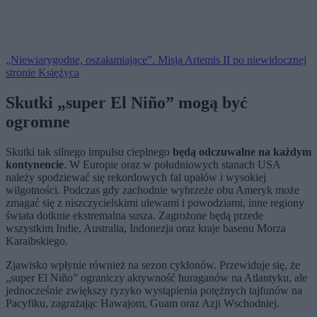
„Niewiarygodne, oszałamiające”. Misja Artemis II po niewidocznej
stronie Księżyca
Skutki
„super El Niño” mogą być
ogromne
Skutki tak silnego impulsu cieplnego
będą odczuwalne na każdym
kontynencie
. W Europie oraz w południowych stanach USA
należy spodziewać się rekordowych fal upałów i wysokiej
wilgotności. Podczas gdy zachodnie wybrzeże obu Ameryk może
zmagać się z niszczycielskimi ulewami i powodziami, inne regiony
świata dotknie ekstremalna susza. Zagrożone będą przede
wszystkim Indie, Australia, Indonezja oraz kraje basenu Morza
Karaibskiego.
Zjawisko wpłynie również na sezon cyklonów. Przewiduje się, że
„super El Niño” ograniczy aktywność huraganów na Atlantyku, ale
jednocześnie zwiększy ryzyko wystąpienia potężnych tajfunów na
Pacyfiku, zagrażając Hawajom, Guam oraz Azji Wschodniej.