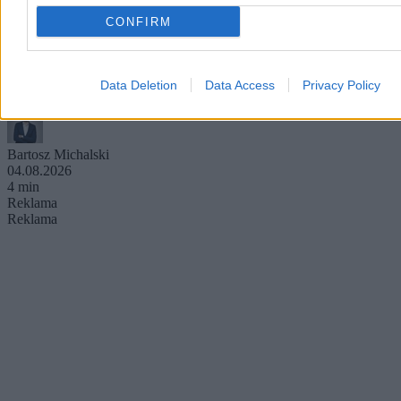
Przez lata zakłócała łączność radiową na niemal całej półkuli
CONFIRM
północnej, a wokół niej narosły dziesiątki teorii spiskowych.
Gigantyczna antena Duga-1, ukryta w lasach pod Czarnobylem,
miała być jednym z największych sekretów Związku Radzieckiego.
Do dziś jej rozmiary i historia robią ogromne wrażenie.
Data Deletion
Data Access
Privacy Policy
Bartosz Michalski
04.08.2026
4 min
Reklama
Reklama