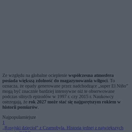
Ze względu na globalne ocieplenie
współczesna atmosfera
posiada większą zdolność do magazynowania wilgoci
. To
oznacza, że opady generowane przez nadchodzące „super El Niño”
mogą być znacznie bardziej intensywne niż te obserwowane
podczas silnych epizodów w 1997 r. czy 2015 r. Naukowcy
ostrzegają, że
rok 2027 może stać się najgorętszym rokiem w
historii pomiarów
.
Najpopularniejsze
1
„Rosyjski dzięcioł” z Czarnobyla. Historia jednej z największych