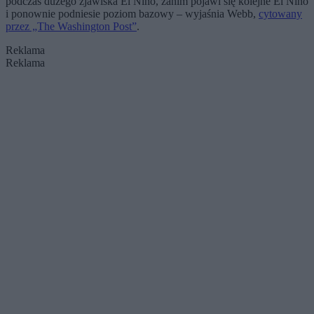
podczas dużego zjawiska El Niño, zanim pojawi się kolejne El Niño
i ponownie podniesie poziom bazowy – wyjaśnia Webb,
cytowany
przez „The Washington Post”
.
Reklama
Reklama