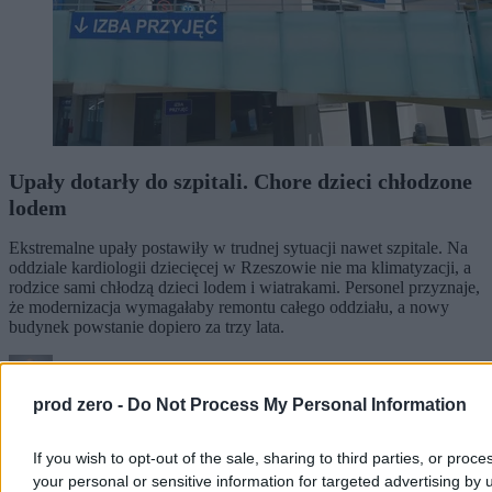
Upały dotarły do szpitali. Chore dzieci chłodzone
lodem
Ekstremalne upały postawiły w trudnej sytuacji nawet szpitale. Na
oddziale kardiologii dziecięcej w Rzeszowie nie ma klimatyzacji, a
rodzice sami chłodzą dzieci lodem i wiatrakami. Personel przyznaje,
że modernizacja wymagałaby remontu całego oddziału, a nowy
budynek powstanie dopiero za trzy lata.
prod zero -
Do Not Process My Personal Information
Tomasz Pałasz
06.08.2026
3 min
If you wish to opt-out of the sale, sharing to third parties, or proce
Reklama
your personal or sensitive information for targeted advertising by 
Reklama