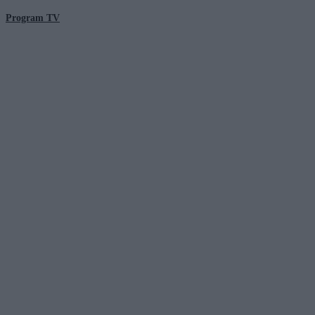
Program TV
© 2026 Kanał Zero Spółka Akcyjna