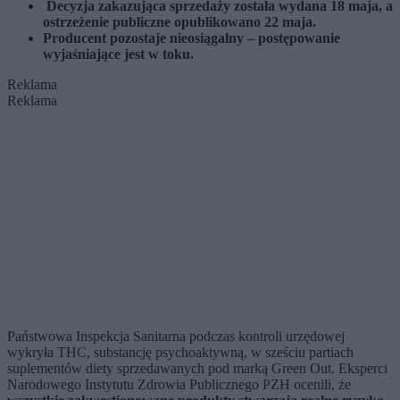
Decyzja zakazująca sprzedaży została wydana 18 maja, a
ostrzeżenie publiczne opublikowano 22 maja.
Producent pozostaje nieosiągalny – postępowanie
wyjaśniające jest w toku.
Reklama
Reklama
Państwowa Inspekcja Sanitarna podczas kontroli urzędowej
wykryła THC, substancję psychoaktywną, w sześciu partiach
suplementów diety sprzedawanych pod marką Green Out. Eksperci
Narodowego Instytutu Zdrowia Publicznego PZH ocenili, że