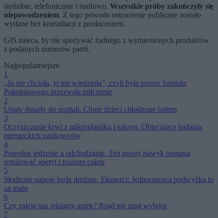
siedzibie, telefonicznie i mailowo.
Wszystkie próby zakończyły się
niepowodzeniem
. Z tego powodu ostrzeżenie publiczne zostało
wydane bez konsultacji z producentem.
GIS zaleca, by nie spożywać żadnego z wymienionych produktów
z podanych numerów partii.
Najpopularniejsze
1
„Jo nie chcioła, jo nie wiedzioła”, czyli była prezes Szpitala
Południowego przerwała milczenie
2
Upały dotarły do szpitali. Chore dzieci chłodzone lodem
3
Oczyszczanie krwi z mikroplastiku i toksyn. Obiecujące badania
niemieckich naukowców
4
Powolne jedzenie a odchudzanie. Ten prosty nawyk pomaga
regulować apetyt i poziom cukru
5
Słodzone napoje będą droższe. Eksperci: Jednorazowa podwyżka to
za mało
6
Czy zaleją nas reklamy aptek? Rząd nie miał wyboru
7